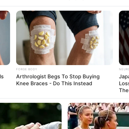
FORGE BODY
NEUR
ds
Arthrologist Begs To Stop Buying
Jap
Knee Braces - Do This Instead
Loss
The