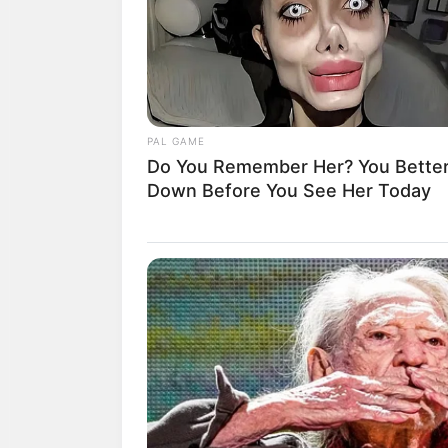
ดูดวงคนเกิดวันพุธ
PAL GAME
ดวงการงาน
งานมีเข้ามาเยอะจ
Do You Remember Her? You Better
Down Before You See Her Today
ดวงการเงิน
ด้วยหน้าที่หรือตำ
ดวงความรัก
คนโสด ผู้ใหญ่จะแน
บุญร่วมกัน