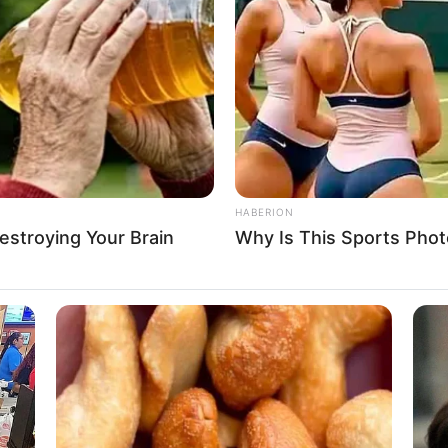
้างมาก แต่ก็ยังโชคดีที่สามารถแก้ปัญหานั้นผ่านไปได้
ากได้หรือต้องการจะได้ จะได้เงินตามที่คาดหวังไว้
ที่จะจีบ ถึงแม้ว่าจะนกก็ตาม คนมีคู่ คนรักจะพาไป
HABERION
Destroying Your Brain
Why Is This Sports Phot