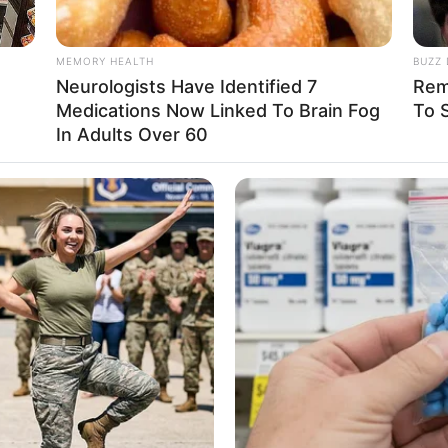
MEMORY HEALTH
BUZZ 
Neurologists Have Identified 7
Rem
Medications Now Linked To Brain Fog
To 
In Adults Over 60
ยหรือเบื่อกับงานแค่ไหน แต่ก็ต้องทนทำไปก่อน ยังไม่
่นได้
จ่ายไปกับเรื่องของสุขภาพ เช่น ค่าประกันสุขภาพหรือ
กณฑ์จะกลับมา คนมีคู่ ค่อนข้างจู้จี้จุกจิกกับคนรัก