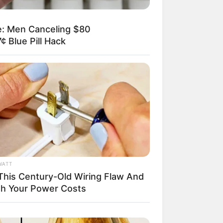
e: Men Canceling $80
¢ Blue Pill Hack
WATT
 This Century-Old Wiring Flaw And
sh Your Power Costs