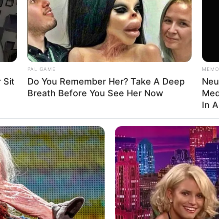
PAL GAME
MEMO
นล้นมือ ทำไม่ทัน และก็ให้ใครทำแทนไม่ได้อีกด้วย
 Sit
Do You Remember Her? Take A Deep
Neu
Breath Before You See Her Now
Med
แหน่ง ที่จะต้องเสียเงินไปกับการดูแลเพื่อนฝูงหรือลูกน้อง
In 
ะนำคนให้รู้จัก คนมีคู่ ได้ร่วมกันเข้าวัด ทำบุญ สร้าง