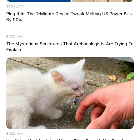
STOPWATT
Plug It In: The 1-Minute Device Tweak Melting US Power Bills
5 AI Side Hustles Tested For 3 Months. Here Are
By 90%
The Real Results
ROOM30
BUZZ DAY
The Mysterious Sculptures That Archaeologists Are Trying To
Explain
Remember Albert? You Better Sit Down Before You
See Him Today
BUZZ DAY
BUZZ DAY