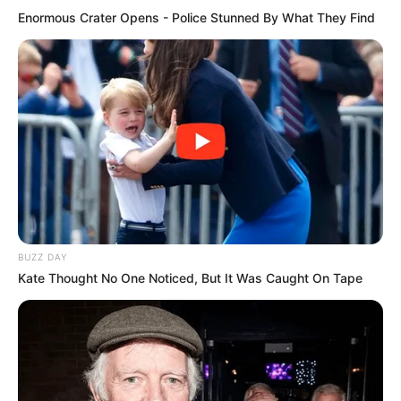
GUATEMALA DENTAL
Enormous Crater Opens - Police Stunned By What They Find
BUZZ DAY
Neuropathy Has Linked To A Common Habit. Do
You Do It?
Kate Thought No One Noticed, But It Was Caught On Tape
NERVE FLOW