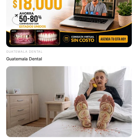
GUATEMALA DENTAL
Guatemala Dental
Surgeons: This Simple Method Ends Joint Pain &
Arthritis! Try It!
FORGE BODY