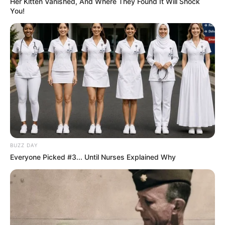
Her Kitten Vanished, And Where They Found It Will Shock
You!
Watch This Parrot Belt Out A Pitch-Perfect
Beyonce Song
BUZZ DAY
BUZZ DAY
Everyone Picked #3... Until Nurses Explained Why