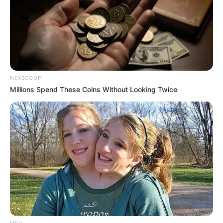
How Does "Darkest Hour" Spotted Secrets That No
One Knew?
BRAINBERRIES
NEXSCOOP
Millions Spend These Coins Without Looking Twice
Who Will Take On The Iconic Role Next? Bond
Casting Rumors