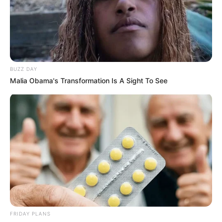
6 Best '90s Action Movies To Watch Today
BRAINBERRIES
BUZZ DAY
Malia Obama's Transformation Is A Sight To See
These Photos Make Us Nostalgic For The 70's
BRAINBERRIES
FRIDAY PLANS