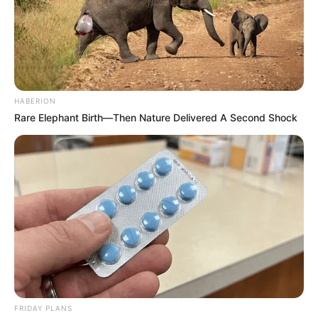
HABERION
Rare Elephant Birth—Then Nature Delivered A Second Shock
ข้อมูลโดย:
แก้วตา คุยดวง
แชมป์อันดับ 1 ศึกชิงจ้าวหมอดู 2018
HOROLive ดูดวงสดบนมือถือ ทุกที่ทุกเวลา
กับหมอดูคุณภาพที่เราคัดสรรมาแล้ว
ดาวน์โหลด –
คลิก
รายละเอียดเพิ่มเติม
horolive
ดวงรายวัน
ดูดวง อ.แก้วตา คุยดวง
ดูดวงปี 62
ดูดวงรายวัน
FRIDAY PLANS