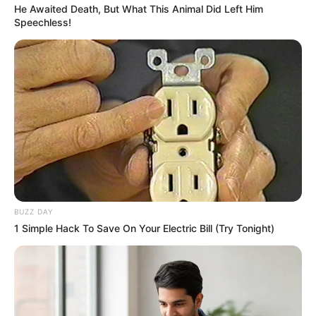
He Awaited Death, But What This Animal Did Left Him
Speechless!
ดูดวงคนเกิดวันศุกร์
ดวงการงาน
จะมีการโยกย้ายเปลี่ยนแปลงตำแหน่งหรือ
BUZZ DAY
สถานที่ทำงาน แต่เป็นการย้ายเพียงชั่วคราว
1 Simple Hack To Save On Your Electric Bill (Try Tonight)
ดวงการเงิน
จะได้โชคลาภจากผู้ใหญ่หรือจะได้มรดก
ทรัพย์สิน จากผู้ใหญ่ในบ้าน