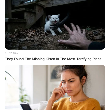
These Wedding Dance Moves Broke The Internet
BRAINBERRIES
BUZZ DAY
They Found The Missing Kitten In The Most Terrifying Place!
She Spent A Fortune To Look Like A Modern-Day
Barbie