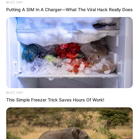
BUZZ DAY
ดวงการเงิน
จ่ายเงินไปกับเรื่องของสุขภาพ การเข้าคอร์ส
Putting A SIM In A Charger—What The Viral Hack Really Does
หรือการซื้อของบำรุงร่างกายเพิ่ม
ดวงความรัก
คนโสด อยากให้คนเก่ากลับมา แต่คนรักเก่า
ไม่มีท่าทีจะกลับมา คนมีคู่ คนรักพยายามให้ทำในสิ่งที่เขา
ต้องการ
https://seeme.me/ch/duangded/kjW4PL?
pl=yPX6Ay
ดวงรายสัปดาห์ 23 – 30 มิถุนายน 2562 (คนเกิดทั้ง 7 วัน)
BUZZ DAY
This Simple Freezer Trick Saves Hours Of Work!