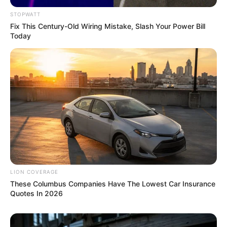
STOPWATT
Fix This Century-Old Wiring Mistake, Slash Your Power Bill
Today
Think You Know FIFA 2026? These Facts May
Surprise You
BRAINBERRIES
LION COVERAGE
These Columbus Companies Have The Lowest Car Insurance
Quotes In 2026