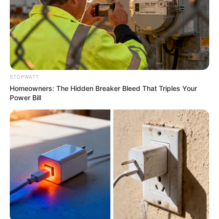
STOPWATT
They Found A Ship Nobody Had Touched In Over
Homeowners: The Hidden Breaker Bleed That Triples Your
2,400 Years
Power Bill
BUZZ DAY