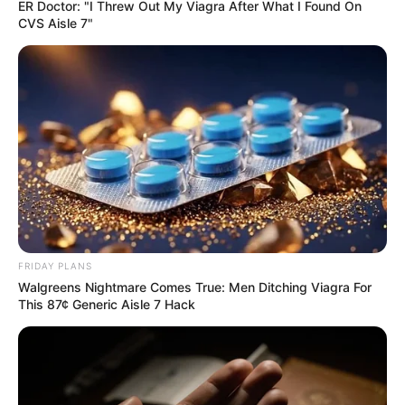
ER Doctor: "I Threw Out My Viagra After What I Found On
CVS Aisle 7"
Mysterious Roman Statue Unearthed In Toledo
BRAINBERRIES
FRIDAY PLANS
Walgreens Nightmare Comes True: Men Ditching Viagra For
This 87¢ Generic Aisle 7 Hack