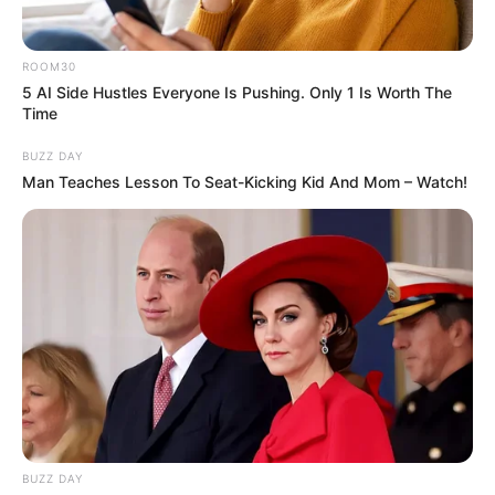
BRAINBERRIES
ROOM30
5 AI Side Hustles Everyone Is Pushing. Only 1 Is Worth The
Time
BUZZ DAY
Man Teaches Lesson To Seat-Kicking Kid And Mom – Watch!
Bollywood’s Boldest Dance Scenes Still Trending
BRAINBERRIES
The Insane True Stories Behind Cameron's Biggest
Films
BRAINBERRIES
BUZZ DAY