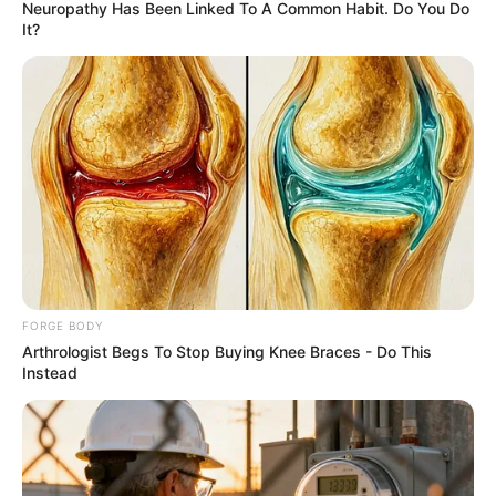
Neuropathy Has Been Linked To A Common Habit. Do You Do
รวมวิธีกำจัดไขมันที่ได้รับความนิยมสูงสุดในไทย
It?
LUMETHINK.COM
FORGE BODY
Scientists Just Shocked The World In The Black
Arthrologist Begs To Stop Buying Knee Braces - Do This
Sea!
Instead
BUZZ DAY