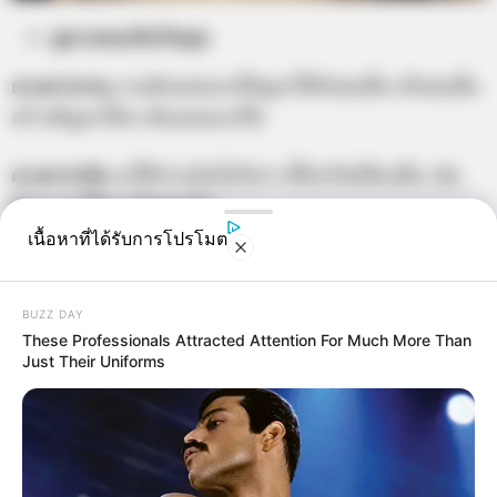
ดูดวงคนเกิดวันพุธ
ดวงการงาน
งานต้องคอยแก้ปัญหาให้กับคนอื่น หรือคนอื่น
สร้างปัญหาให้เราต้องคอยแก้ไข
ดวงการเงิน
จะใช้จ่ายเงินไปกับการซื้อทรัพย์สินเพิ่ม เช่น
บ้าน รถ ที่ดิน หรือคอนโด
เนื้อหาที่ได้รับการโปรโมต
ดวงความรัก
คนโสด ยังคิดถึงคนเก่าๆ คนมีคู่ ให้ระวังการมี
ปัญหาเรื่องทรัพย์สินเงินทอง
BUZZ DAY
These Professionals Attracted Attention For Much More Than
Just Their Uniforms