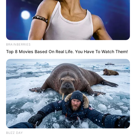
ดูดวงคนเกิดวันพฤหัสบดี
BRAINBERRIES
Top 8 Movies Based On Real Life. You Have To Watch Them!
ดวงการงาน
วางลำดับการทำงานได้ยากเพราะมีงานเข้า
มารอบด้าน รอบตัว ไม่รู้จะเริ่มจากงานไหนก่อนดี
ดวงการเงิน
เงินที่หาได้จากการค้าขายหรือทำธุรกิจจะได้
กำไรมาก หรือมีเงินเข้ามาเรื่อยๆ
ดวงความรัก
คนโสด จะได้คู่จากผู้หลักผู้ใหญ่ คนมีคู่ มีการ
วางแผนอนาคตร่วมกับคนรัก
BUZZ DAY