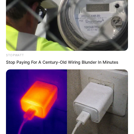
Discover 15 Surprising Things Forbidden By The
Bible
BRAINBERRIES
STOPWATT
Stop Paying For A Century-Old Wiring Blunder In Minutes
Who Will Be the Next James Bond? Here's What
We Know So Far
BRAINBERRIES