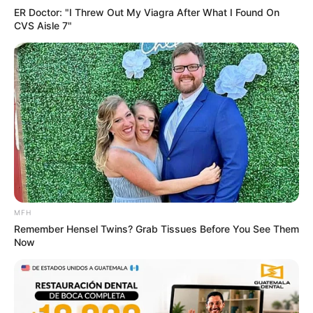
ER Doctor: "I Threw Out My Viagra After What I Found On
Stop Overpaying: The 10-Second Check That
CVS Aisle 7"
Collapses Your Energy Bill
STOPWATT
MFH
Remember Hensel Twins? Grab Tissues Before You See Them
Now
Orthopedist: Very Few Know This Knee Arthritis
Trick
FORGE BODY