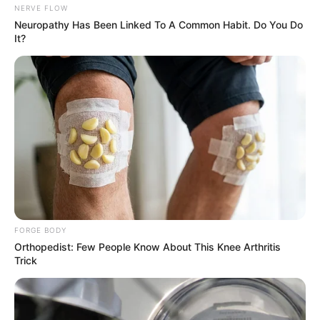
NERVE FLOW
Neuropathy Has Been Linked To A Common Habit. Do You Do
It?
These Columbus Companies Have The Lowest Car
Insurance Quotes In 2026
LION COVERAGE
Are You The Same Alone And With Others? Find
Out
BRAINBERRIES
FORGE BODY
Orthopedist: Few People Know About This Knee Arthritis
Trick