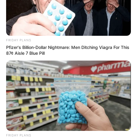
FRIDAY PLANS
Pfizer's Billion-Dollar Nightmare: Men Ditching Viagra For This
Flip This Switch: Next Month Your Electric Bill
87¢ Aisle 7 Blue Pill
Won't Be $245 But $14
STOPWATT
FRIDAY PLANS