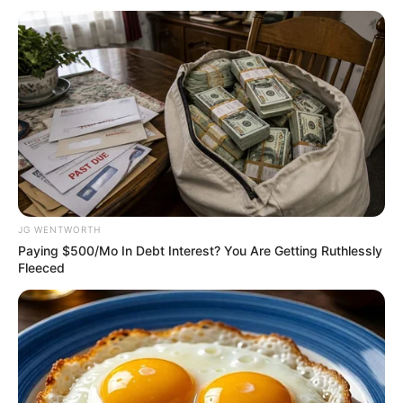
มีเกณฑ์จะได้พบรักจากโลกออนไลน์ บางท่านมีเกณฑ์
เดินทางเกิดขึ้น การเงินหมดไปกับสังคมรอบตัว ภาษี
สังคมเยอะ
ยามมงคลความสำเร็จ ทรัพย์ ลาภยศ
ก่อเกิด
เวลา 06.00-8.24 น. และ 10.49-13.12 น.
JG WENTWORTH
สิ่งศักดิ์สิทธิ์ประจำวัน
Paying $500/Mo In Debt Interest? You Are Getting Ruthlessly
Fleeced
แนะนำสักการะขอพรพระราหู
การเสริมมงคลวันนี้