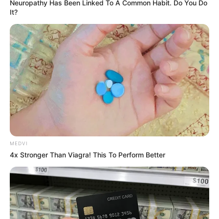
JG WENTWORTH
Neuropathy Has Been Linked To A Common Habit. Do You Do
It?
Sex Can Last 3 Hours Without Viagra, Try This
MEDVI
Recipe!
4x Stronger Than Viagra! This To Perform Better
BOOSTARO