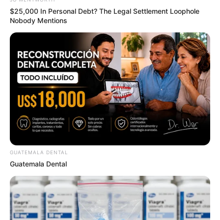
Endocrinologist: If You Have Diabetes, Read This
$25,000 In Personal Debt? The Legal Settlement Loophole
Before It's Removed!
Nobody Mentions
GLYCOGEN SUPPORT
GUATEMALA DENTAL
Guatemala Dental
$30k In Debt Relief Scandal: What Financial
Institutions Quietly Conceal
JG WENTWORTH