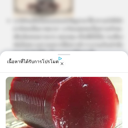
ระวังกิเลสในใจตนเองจะนำปัญหามาให้ ความรักที่เข้า
มายังคงเป็นภาพมายา ระวังจะลุ่มหลงในความรักจน
เสียเงินทองมากมาย งดลงทุน หรือเชื่อใจใคร จะเสียง
เงินไปเพราะความอยากได้อยากมี การงานเรียงลำดับ
ความสำคัญให้ดี เดี๋ยวงานจะมีปัญหาได้
เนื้อหาที่ได้รับการโปรโมต
คนวันพฤหัสบดี
ไพ่ประจำวันของท่าน คือ ไพ่พอดี