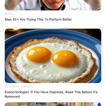
MEDVI
Men 45+ Are Trying This To Perform Better
From Albinos To Polygamists: The World's Most
Unique Families
BRAINBERRIES
GLYCOGEN SUPPORT
Endocrinologist: If You Have Diabetes, Read This Before It's
Removed!