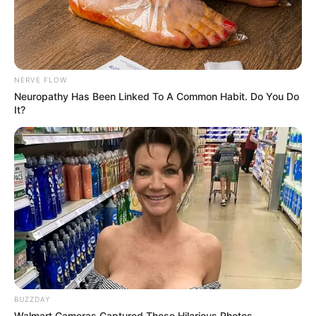
Olena Zelenska's Life Changed Overnight
BRAINBERRIES
NERVE FLOW
Neuropathy Has Been Linked To A Common Habit. Do You Do
It?
The Real Reason Steve Carell Left 'The Office'
BRAINBERRIES
BUZZDAY
Walmart Cameras Captured These Hilarious Photos