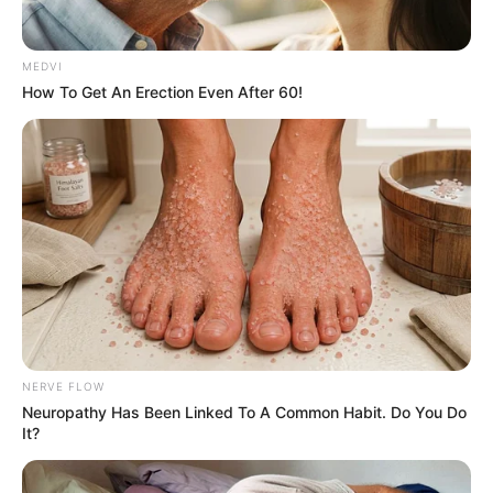
MEDVI
How To Get An Erection Even After 60!
Most People Don't Know That These 8 Celebrities
Are Muslim
BRAINBERRIES
NERVE FLOW
Neuropathy Has Been Linked To A Common Habit. Do You Do
It?
Iconic '90s Entertainment Couples We'll Never