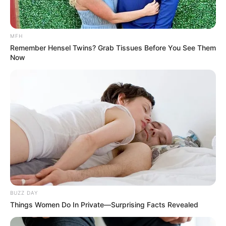
Scandalous Performances
BRAINBERRIES
MFH
Remember Hensel Twins? Grab Tissues Before You See Them
Now
Think You Know FIFA 2026? These Facts May
Surprise You
BRAINBERRIES
BUZZ DAY
Things Women Do In Private—Surprising Facts Revealed