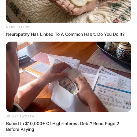
Will You Survive? 10 Things To Keep In Your
Emergency Kit
NERVE FLOW
BRAINBERRIES
Neuropathy Has Linked To A Common Habit. Do You Do It?
Did They Lie To Us In This Movie?
JG WENTWORTH
BRAINBERRIES
Buried In $10,000+ Of High-Interest Debt? Read Page 2
Before Paying