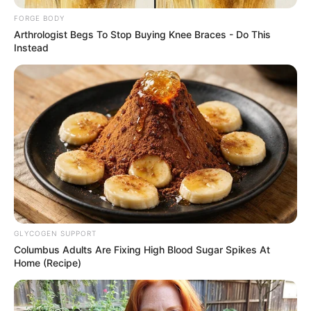
ไม่ได้ งานราชการอาจเข้าไปเกี่ยวข้องกับการติดสินบน
FORGE BODY
Arthrologist Begs To Stop Buying Knee Braces - Do This
ยามมงคลความสำเร็จ ทรัพย์ ลาภยศ
Instead
ก่อเกิด
เวลา 08.25-10.48 น. และ 13.13-15.36 น.
สิ่งศักดิ์สิทธิ์ประจำวัน
แนะนำสักการะขอพรพระเจ้าตากสิน หรือพระนเรศวร
การเสริมมงคลวันนี้
GLYCOGEN SUPPORT
Columbus Adults Are Fixing High Blood Sugar Spikes At
หากวันนี้ชีวิตติดขัดแนะนำทำบุญบริจาคข้าวสารคน
Home (Recipe)
ยากไร้