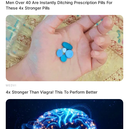
Men Over 40 Are Instantly Ditching Prescription Pills For
These 4x Stronger Pills
How They Made Little Simba Look So Lifelike in
'The Lion King'
BRAINBERRIES
MEDVI
4x Stronger Than Viagra! This To Perform Better