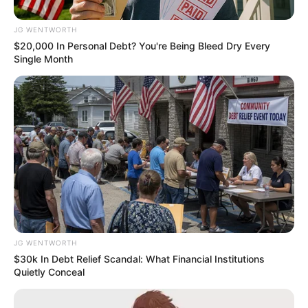
สีชมพู สีบานเย็น
JG WENTWORTH
ดวงรายวัน
ดูดวงวันเกิด
อ.มิก พชร ทูตเทวะ
$20,000 In Personal Debt? You're Being Bleed Dry Every
Single Month
ABOUT THE AUTHOR
อ.มิก พชร ทูตเทวะ
JG WENTWORTH
$30k In Debt Relief Scandal: What Financial Institutions
Quietly Conceal
เนื้อหาที่ได้รับการโปรโมต