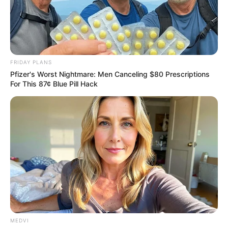
BRAINBERRIES
FRIDAY PLANS
Pfizer's Worst Nightmare: Men Canceling $80 Prescriptions
For This 87¢ Blue Pill Hack
Shocking Turn Of Event: Actors Who Pursued
Controversial Careers
BRAINBERRIES
MEDVI