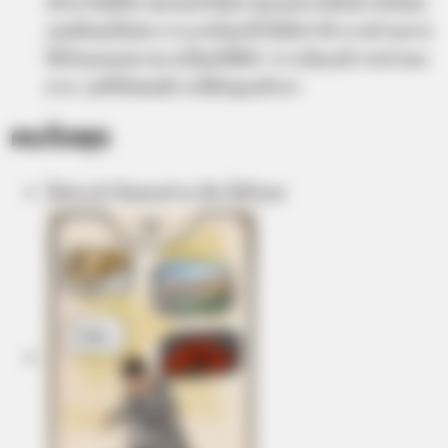
เข้ามาในชีวิต พบเจอรักใหม่ พบเจองานใหม่ๆ หรือพบ
เจอสังคมใหม่ๆ การงานโดยทั่วไปถือว่าดี บางท่านอาจ
ได้รับมอบหมายงานใหม่ๆให้ทำ การเงินแม้รายจ่ายจะ
มาก แต่ก็ยังพอมีรายได้หมุนเข้ามา
คนวันพุธ
ไพ่ประจำวันของท่าน คือ ไพ่กิเลส