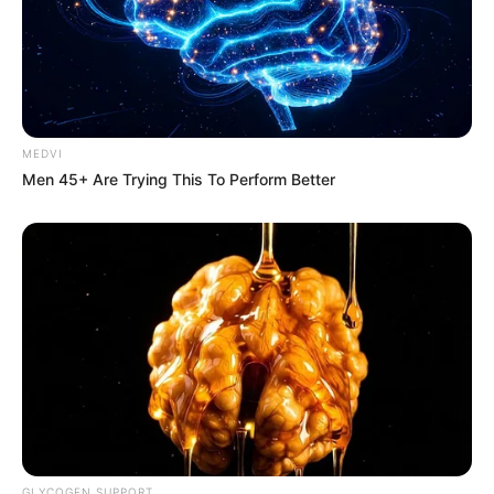
From Baddies To Sweethearts: These 9 Actresses
Can Do It All
BRAINBERRIES
MEDVI
Men 45+ Are Trying This To Perform Better
The Most Surprising Things About FIFA World Cup
2026
BRAINBERRIES
GLYCOGEN SUPPORT