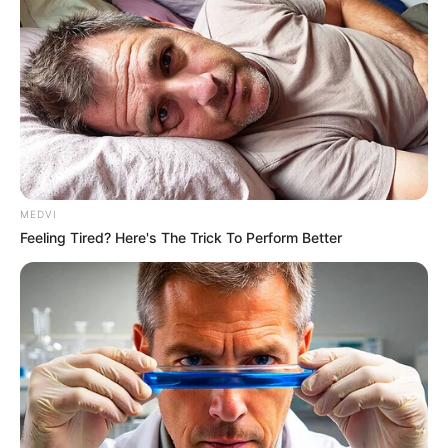
Forget
BRAINBERRIES
MEDVI
Feeling Tired? Here's The Trick To Perform Better
Guess Their Job — Most People Get It Wrong
BRAINBERRIES