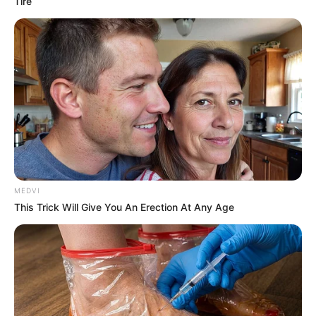
Tire
These Actors Didn't Want To Share The Spotlight
BRAINBERRIES
MEDVI
This Trick Will Give You An Erection At Any Age