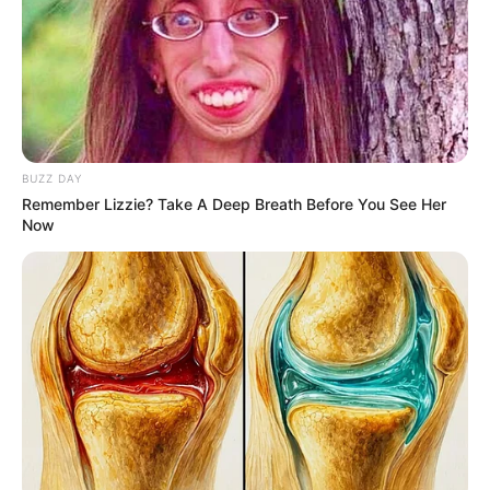
ไพ่ประจำวันของท่าน คือ ไพ่ซ่อนเร้น
BUZZ DAY
Remember Lizzie? Take A Deep Breath Before You See Her
Now
วันนี้เกณฑ์ชะตาโดดเด่นในงานสายเทา ท่านที่ชอบ
เสี่ยงโชค จะมีโชคเข้ามาแบบไม่คาดคิด ด้านการ
ทำงานค่อนข้างอึดอัดใจ รู้เห็นการกระทำที่ไม่ดีแต่พูด