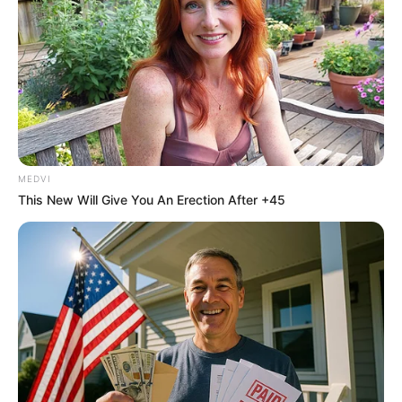
วันนี้ก่อนออกจากบ้านไปทำงาน ไป
ค้าขาย
ทิศมงคลเสริมความเฮงคือ ทิศใต้ ให้อธิษฐาน ขอพลัง
บวกช่วยให้ประสบความสำเร็จตลอดวัน
สีมงคลของวัน
MEDVI
This New Will Give You An Erection After +45
สีดำ สีม่วง เสริมอำนาจ วาสนา บารมี ชัยชนะ
สีส้ม สีแสด สีเหลือง เสริมการเงิน โชคลาภ ความสุข
สีขาว สีครีม สีบรอนซ์เงิน เสริมการสนับสนุน รักใคร่
เอ็นดู
สีต้องห้าม ทำให้อับโชค