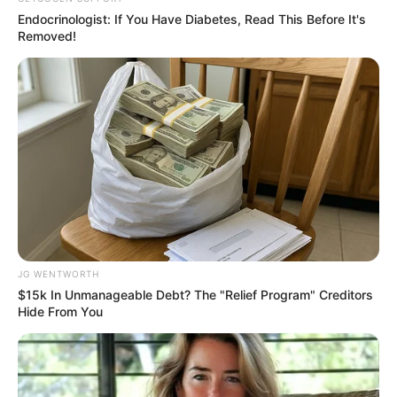
Endocrinologist: If You Have Diabetes, Read This Before It's
Removed!
Gina Carano Finally Admits What Some Suspected
All Along
BRAINBERRIES
JG WENTWORTH
$15k In Unmanageable Debt? The "Relief Program" Creditors
Hide From You