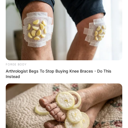
Where Are They Now? 9 Ex-Actors Found
Unexpected Career Paths
BRAINBERRIES
FORGE BODY
Arthrologist Begs To Stop Buying Knee Braces - Do This
Instead