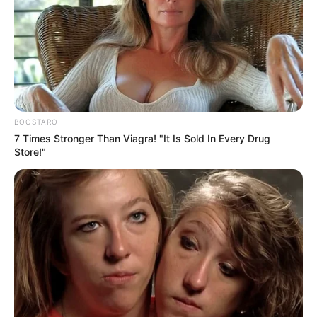
The Influencer Who Went Viral For Inspiring
GRWMs
BRAINBERRIES
BOOSTARO
7 Times Stronger Than Viagra! "It Is Sold In Every Drug
Store!"
The 90s Was A Fantastic Decade For Fans Of
Action Movies