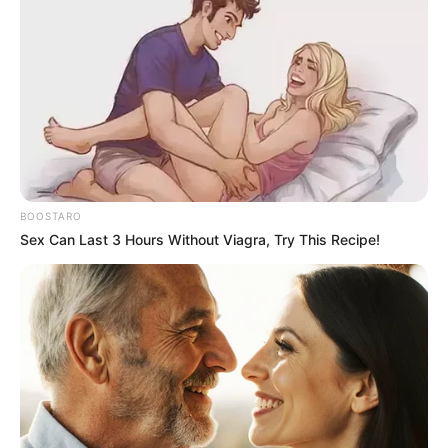
BOOSTARO
Sex Can Last 3 Hours Without Viagra, Try This Recipe!
Unveiling Hypocrisy: 15 Taboos The Bible
Condemns!
BRAINBERRIES