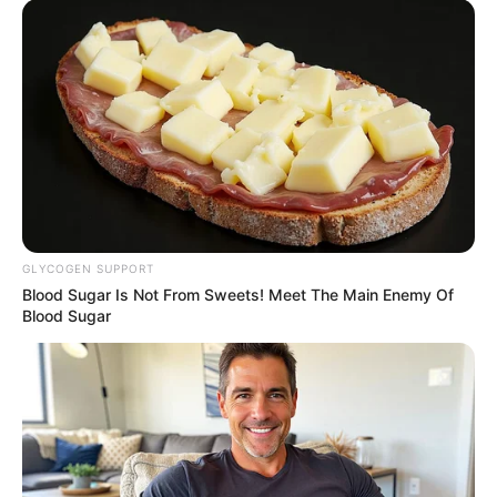
See How The Blue Lagoon Cast Has Changed After
GLYCOGEN SUPPORT
46 Years
Blood Sugar Is Not From Sweets! Meet The Main Enemy Of
BRAINBERRIES
Blood Sugar