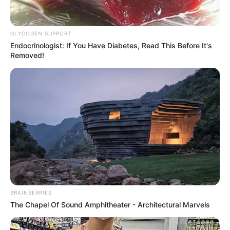
GLYCOGEN SUPPORT
Endocrinologist: If You Have Diabetes, Read This Before It's
Removed!
วันนี้ต้องเดินทางสายกลาง อย่าคาดหวังกับชีวิต สิ่งที่
คิดอาจไม่เป็นไปตามคาดหมาย มีเหตุให้ต้องตัดสินใจ
บางอย่างในชีวิตให้เชื่อในการตัดสินใจของตนเอง การ
เงินมีเกณฑ์ได้มาจากผลกำไร หรือการแบ่งปันผล
ประโยชน์บางประการ การงานยังคงต้องใช้ความคิด
เยอะ
คนวันศุกร์
BRAINBERRIES
The Chapel Of Sound Amphitheater - Architectural Marvels
ไพ่ประจำวันของท่าน คือ ไพ่ตกต่ำ