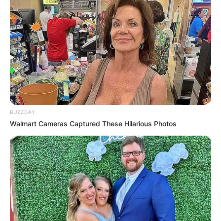
Magnetic Floating Bed: All That Luxury For Mere
$1.6 Mil?
BRAINBERRIES
BUZZDAY
Walmart Cameras Captured These Hilarious Photos
10 Epic Failures That Were Completely
Preventable — Find Out
BRAINBERRIES
Sensational Seductress: Demi Moore's Most