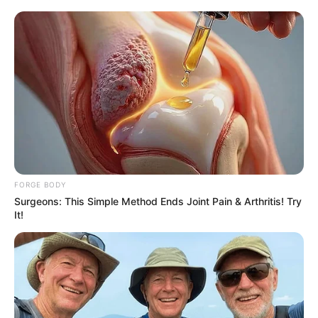
BRAINBERRIES
Clothes And Shoes Are The Real Challenges For
This Family!
BRAINBERRIES
FORGE BODY
Surgeons: This Simple Method Ends Joint Pain & Arthritis! Try
It!
10 Tallest Women You Won't Believe Exist
BRAINBERRIES
It's The End Of The Road: The Worst TV Series
Finales Of All Time