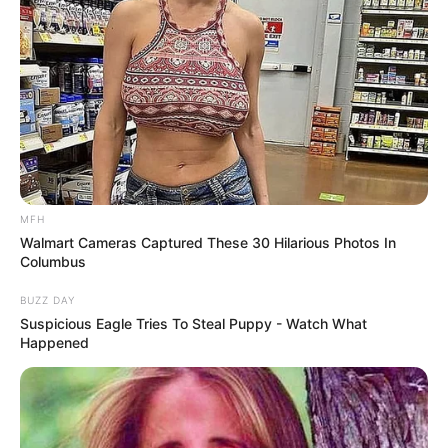
MFH
Walmart Cameras Captured These 30 Hilarious Photos In
Columbus
วันนี้เกิดอารมณ์เบื่อหน่าย วิตกกังวลกับเรื่องราวใน
BUZZ DAY
ชีวิต ทำให้ไม่มีแรงผลักดันในการทำงาน ใครทำงาน
Suspicious Eagle Tries To Steal Puppy - Watch What
Happened
ส่วนตัวรู้สึกท้อ ธุรกิจเริ่มนิ่ง การเงินมีแต่รายจ่าย บาง
ท่านเงินเริ่มไม่พอใช้
คนวันเสาร์