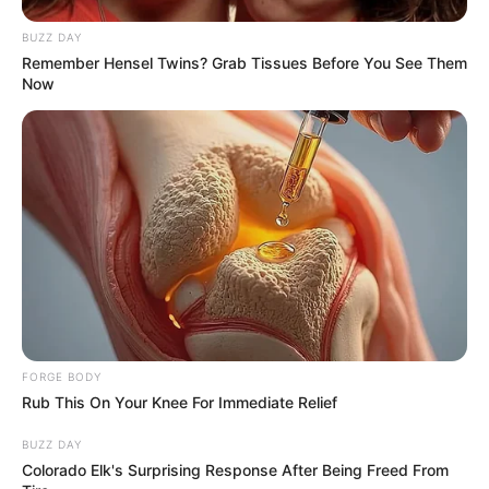
BRAINBERRIES
BUZZ DAY
Remember Hensel Twins? Grab Tissues Before You See Them
Now
Top 10 Pop Divas - Number 4 May Shock You
BRAINBERRIES
FORGE BODY
Rub This On Your Knee For Immediate Relief
BUZZ DAY
Colorado Elk's Surprising Response After Being Freed From