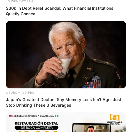
JG WENTWORTH
$30k In Debt Relief Scandal: What Financial Institutions
Quietly Conceal
Walgreens Nightmare Comes True: Men Ditching
Viagra For This 87¢ Generic Aisle 7 Hack
FRIDAY PLANS
NEUROMIND PRO
Japan's Greatest Doctors Say Memory Loss Isn't Age: Just
Stop Drinking These 3 Beverages