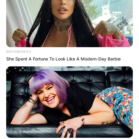
ABOUT THE AUTHOR
BRAINBERRIES
เจ้าหมอดู
She Spent A Fortune To Look Like A Modern-Day Barbie
เนื้อหาที่ได้รับการโปรโมต