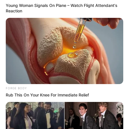
Young Woman Signals On Plane – Watch Flight Attendant's
Reaction
This New Will Give You An Erection After +45
MEDVI
FORGE BODY
Rub This On Your Knee For Immediate Relief