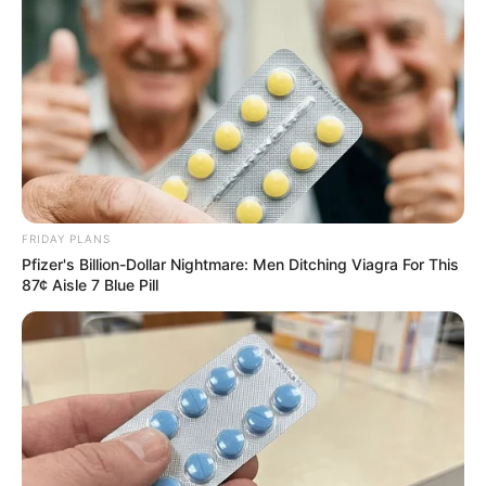
Why everything you thought you knew about water
might be wrong
CTA LOVE
FRIDAY PLANS
Pfizer's Billion-Dollar Nightmare: Men Ditching Viagra For This
87¢ Aisle 7 Blue Pill
Films To Make You Question Everything You Know