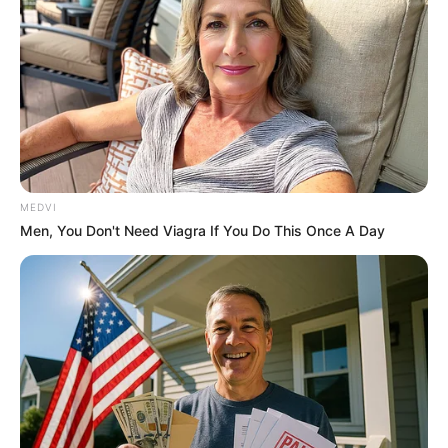
MEDVI
Camera Zoomed On Trump's Hand As Sleeve
Men, You Don't Need Viagra If You Do This Once A Day
Slipped Up
BRAINBERRIES