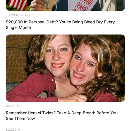
JG WENTWORTH
$20,000 In Personal Debt? You're Being Bleed Dry Every
Feeling Tired? Here's The Trick To Perform Better
Single Month
MEDVI
BUZZDAY
Remember Hensel Twins? Take A Deep Breath Before You
Men 45+ Are Trying This To Perform Better
See Them Now
MEDVI
BUZZDAY