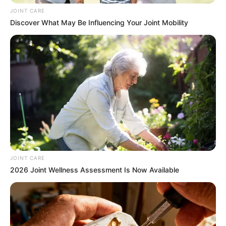
JOINT CARE
Discover What May Be Influencing Your Joint Mobility
Arthrologist Begs To Stop Buying Knee Braces -
Do This Instead
FORGE BODY
JOINT CARE
2026 Joint Wellness Assessment Is Now Available