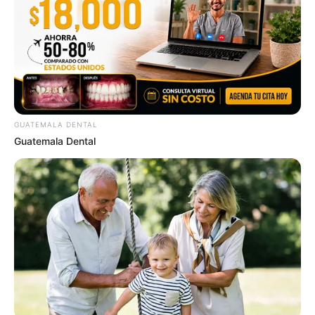
This Trick Will Give You An Erection At Any Age
MEDVI
GUATEMALA DENTAL
Guatemala Dental
If You Owe $20,000 Across 4 Credit Cards, Stop
Sending 4 Separate Checks
JG WENTWORTH