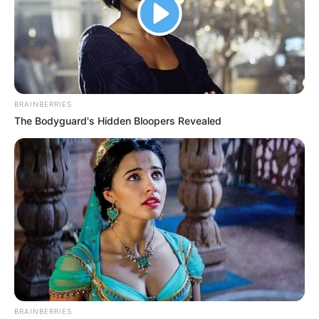
เจ้าหมอดู
5 ก.ย. 2019
4
BRAINBERRIES
The Bodyguard's Hidden Bloopers Revealed
แชร์
อุ๊ยตาย ว๊ายกรี๊ด ….อยู่ดีๆ แม่หมอวันนี้มาแนวไหน มา
ทำนายฝัน
ซะอย่างนั้น !!
แต่เชื่อแม่หมอเถอะ ว่าจะต้องมี
หลายคนที่เคยฝันว่า แก้ผ้า หรือในฝนเห็นคนอื่นอื่นแก้ผ้า
โทงๆ พอตื่นมาก็ไม่ได้สนใจจะอยากรู้ความหมายอะไร
เพราะไม่คิดว่ามีอะไรแอบแฝง แต่คุณขาาาาาา ความจริง
แล้วมันมีคำทำนายเกี่ยวกับความฝันเรื่องแก้ผ้าด้วยนะคะ
และที่สำคัญบอก
เลขเด็ด
ได้ด้วยน๊าาาา 🙂
BRAINBERRIES