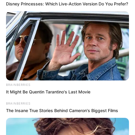
Disney Princesses: Which Live-Action Version Do You Prefer?
ฝันว่า แก้ผ้า
จะมีการพบปะคนจำนวนมากมักเจอเหตุการณ์หรือคำพูดที่
ไม่ค่อยน่าพอใจนัก จะมีคนมาเล่าเรื่องราวความทุกข์คุณให้
เห็นใจและให้คุณช่วยแก้ปัญหา โชคลาภมีแต่ต้องไขว่คว้า
เอง
BRAINBERRIES
It Might Be Quentin Tarantino's Last Movie
BRAINBERRIES
The Insane True Stories Behind Cameron's Biggest Films