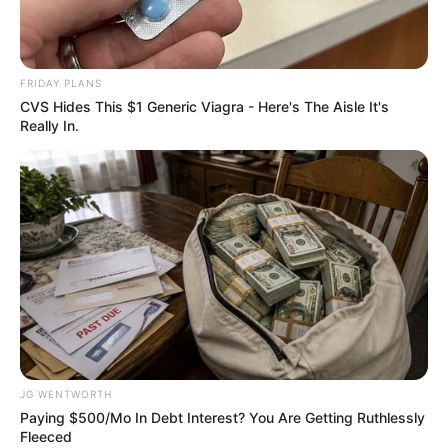
About Cinema
BRAINBERRIES
FRIDAY PLANS
CVS Hides This $1 Generic Viagra - Here's The Aisle It's
Really In.
The Real Reason Steve Carell Left 'The Office'
BRAINBERRIES
JG WENTWORTH
Paying $500/Mo In Debt Interest? You Are Getting Ruthlessly
Fleeced