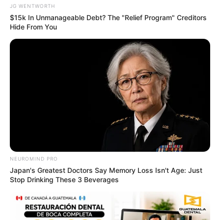
JG WENTWORTH
$15k In Unmanageable Debt? The "Relief Program" Creditors
Hide From You
Flip This Switch: Next Month Your Electric Bill
Won't Be $245 But $14
STOPWATT
NEUROMIND PRO
Japan's Greatest Doctors Say Memory Loss Isn't Age: Just
เรื่องอื่นๆ ที่น่าสนใจ
Stop Drinking These 3 Beverages