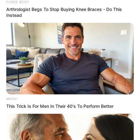
FORGE BODY
Arthrologist Begs To Stop Buying Knee Braces - Do This
Instead
These Photos Make Us Nostalgic For The 70's
BRAINBERRIES
MEDVI
This Trick Is For Men In Their 40's To Perform Better
Why this ordinary drink is the secret to feeling
your best every day
CTA FAVORITE
It's The End Of The Road: The Worst TV Series