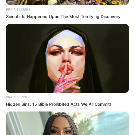
การงานของคุณไม่สู้จะดีนัก โดยเฉพาะการประสานงาน
BRAINBERRIES
ติดต่ออาจจะมีความขัดแย้งและไม่เห็นด้วยเกิดขึ้น
Scientists Happened Upon The Most Terrifying Discovery
ทุนรอนที่สะสมไว้จะถูกนำออกมาใช้เพื่อลงทุนการค้าบาง
อย่างแต่จะประสบผลสำเร็จเป็นอย่างดี
หากคิดกะเก็งกำไรหรือเล่นหุ้นจะไม่ได้ตามเป้าหมาย ควรรอ
เวลาซักนัดหลังวันเกิดของคุณ
ดวงเด็ด เลขมงคล
เลขมงคล เด่นนำโชค 4 6
เลขมงคล เด่นรอง 06 28 12 29 84 34
BRAINBERRIES
Hidden Sins: 15 Bible Prohibited Acts We All Commit!
รูปประกอบและเรียบเรียงโดย :
Horoscope.Mthai.com
ความฝัน
ความเชื่อ
ดูดวง
ทำนายฝัน
ฝัน
แก้ผ้า