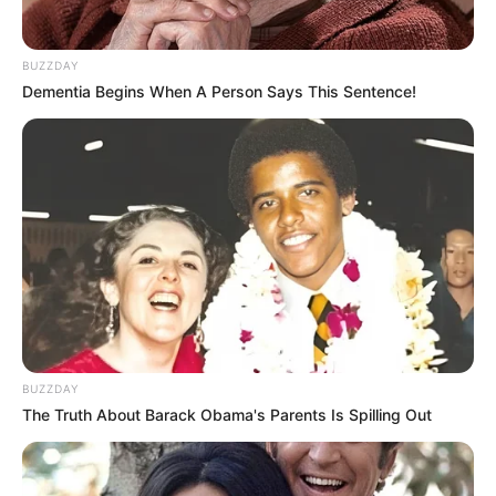
BUZZDAY
Dementia Begins When A Person Says This Sentence!
ดวงรายวัน 1 กันยายน 2565
1 ก.ย. 2022
BUZZDAY
The Truth About Barack Obama's Parents Is Spilling Out