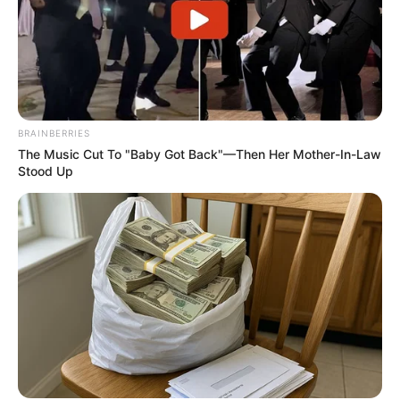
Why Are More Adults Experiencing Joint
Stiffness?
JOINT CARE
BRAINBERRIES
The Music Cut To "Baby Got Back"—Then Her Mother-In-Law
Stood Up
Guatemala Dental
GUATEMALA DENTAL