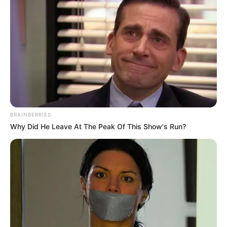
They're Unbearable! 9 Movie Characters You
Probably Remember
BRAINBERRIES
BRAINBERRIES
Why Did He Leave At The Peak Of This Show's Run?
Why this ordinary drink is the secret to feeling
your best every day
CTA FAVORITE