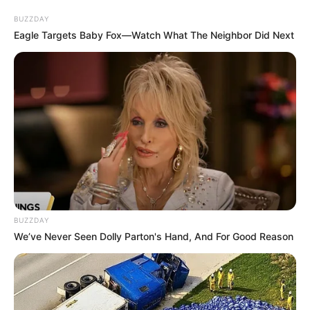
BUZZDAY
Eagle Targets Baby Fox—Watch What The Neighbor Did Next
Gina Carano Finally Admits What Some Suspected
All Along
BRAINBERRIES
Clothes And Shoes Are The Real Challenges For
This Family!
BRAINBERRIES
BUZZDAY
We’ve Never Seen Dolly Parton's Hand, And For Good Reason