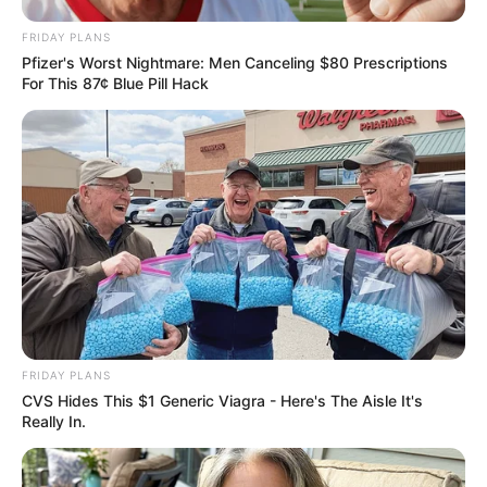
FORGE BODY
FRIDAY PLANS
Polar Bear Approaches Fishermen - Watch
Pfizer's Worst Nightmare: Men Canceling $80 Prescriptions
BUZZDAY
For This 87¢ Blue Pill Hack
Everybody Wanted To Date Her In The 80s & This
FRIDAY PLANS
Is Her Recently
CVS Hides This $1 Generic Viagra - Here's The Aisle It's
BUZZDAY
Really In.