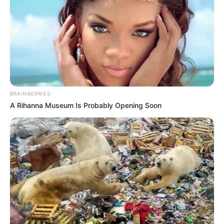
ทำนายฝัน : แก้ผ้า
ดวงความรัก
BRAINBERRIES
ความรักไม่ได้ดังใจที่คุณคิดไว้ มักได้ยินเรื่องราวที่ทำให้ไม่
A Rihanna Museum Is Probably Opening Soon
สบายใจอยู่เป็นประจำ
คบกันแบบเพื่อนมานานจะสวีตหวานแหววขึ้นในพริบตา คิด
เตรียมแผนวิวาห์สายฟ้าแลบได้เลย
ปัญหาทางความรักจะมาจากอารมณ์ของคุณเอง ถ้าควบคุม
อารมณ์ได้ดีก็ยังราบรื่นเป็นปกติดี
ดวงการเงิน การงาน