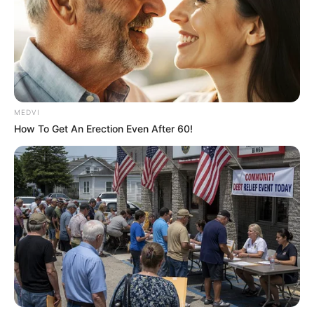
Finales Of All Time
BRAINBERRIES
MEDVI
How To Get An Erection Even After 60!
Remember The Justin Timberlake Moment That
Defined The 2000s?
BRAINBERRIES