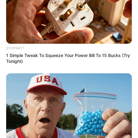
Japan's Oldest Doctors Say Memory Loss Isn't
Age: Just Stop Drinking These 3 Beverages
NEUROMIND PRO
STOPWATT
1 Simple Tweak To Squeeze Your Power Bill To 15 Bucks (Try
Tonight)
Surgeons: This Simple Method Ends Joint Pain &
Arthritis! Try It!