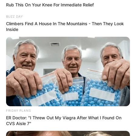
Why Smart Men 40+ Switched From Blue Pills To
Rub This On Your Knee For Immediate Relief
This
BUZZ DAY
DIRECTMAX
Climbers Find A House In The Mountains - Then They Look
Suspicious Eagle Tries To Steal Puppy - Watch
Inside
What Happened
BUZZ DAY
FRIDAY PLANS
ER Doctor: "I Threw Out My Viagra After What I Found On
CVS Aisle 7"
Everybody Wanted To Date Her In The 80s & This
Is Her Recently