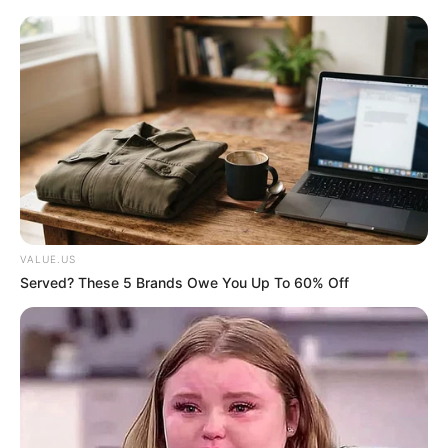
64
26 ต.ค. 2021
VALUE.US
Served? These 5 Brands Owe You Up To 60% Off
ข่าวเด็ด เลขดัง งวดวันที่ 16 กันยายน 2564
14 ก.ย. 2021