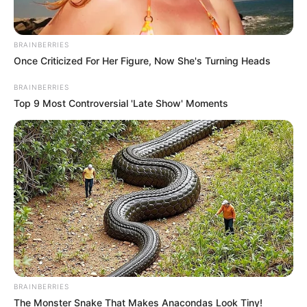
BRAINBERRIES
Once Criticized For Her Figure, Now She's Turning Heads
BRAINBERRIES
Top 9 Most Controversial 'Late Show' Moments
DNA Analysis Revealed The Sick Truth About
Ancient Vikings
BRAINBERRIES
BRAINBERRIES
The Monster Snake That Makes Anacondas Look Tiny!