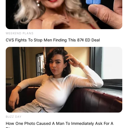
Arthrologist Begs To Stop Buying Knee Braces -
Do This Instead
FORGE BODY
WEEKEND PLANS
CVS Fights To Stop Men Finding This 87¢ ED Deal
Surgeons: This Simple Method Ends Joint Pain &
Arthritis! Try It!
FORGE BODY
BUZZ DAY
How One Photo Caused A Man To Immediately Ask For A