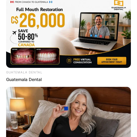
What Happened To Laura San Giacomo? She's Still
Stunning Today!
BRAINBERRIES
GUATEMALA DENTAL
Guatemala Dental
Iconic '90s Entertainment Couples We'll Never
Forget
BRAINBERRIES