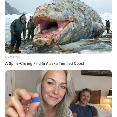
6 Best 90’s Action Movies From Your Childhood
BRAINBERRIES
HABERION
A Spine-Chilling Find In Alaska Terrified Cops!
Unveiling Hypocrisy: 15 Taboos The Bible
Condemns!
BRAINBERRIES