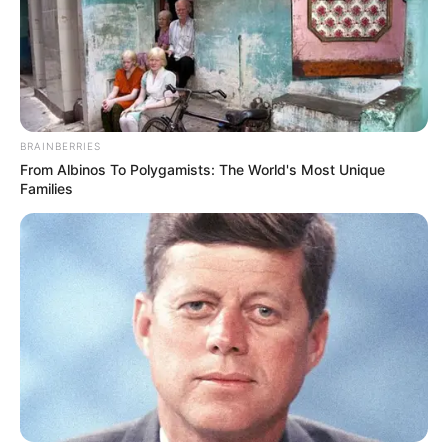
แอดเลขเด็ด
28 ต.ค. 2021
3
BRAINBERRIES
From Albinos To Polygamists: The World's Most Unique
แชร์
Families
สวัสดีแฟนๆอาจารย์รักษ์
เลขเด็ด
ทุกท่าน คลิปนี้อาจารย์
รักษ์มาพร้อมกับเลขเด็ดเลขมงคลประจำวันเกิดแม่นๆ มา
ฝากอีกเช่นเคยสำหรับคลิปนี้เป็นคลิปประจำงวดวันที่ งวด
วันที่ 1 พฤศจิกายน 2564 ซึ่งคลิปนี้อาจารย์รักษ์จัดเต็ม!!
วิเคราะห์ดวงตามวันเกิดช่วงวันที่ 1 – 15 พ.ย. 64 ของท่าน
ที่เกิดในแต่ละวัน และตัวเลขเด่นตามดวงให้กับแฟนๆ
นอกจากนี้ยังมีเคล็ดลับเสี่ยงโชค เทคนิควันเสี่ยงโชค และ