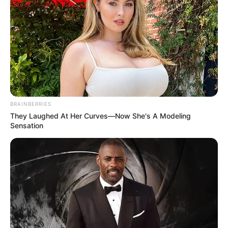
BRAINBERRIES
They Laughed At Her Curves—Now She's A Modeling
Sensation
Tropes Hollywood Invented That Have Nothing To
Do With Reality
BRAINBERRIES