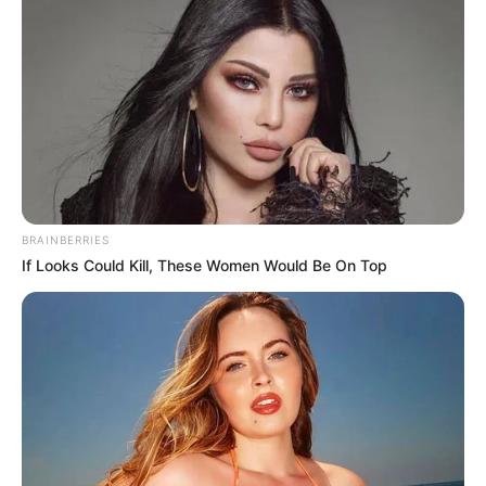
Tarantino Wants To End His Career With This
Movie?
BRAINBERRIES
BRAINBERRIES
If Looks Could Kill, These Women Would Be On Top
How They Made Little Simba Look So Lifelike in
'The Lion King'
BRAINBERRIES