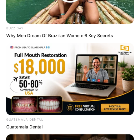
BUZZ DAY
Why Men Dream Of Brazilian Women: 6 Key Secrets
Sex Can Last 3 Hours Without Viagra, Try This
Recipe!
BOOSTARO
GUATEMALA DENTAL
Guatemala Dental