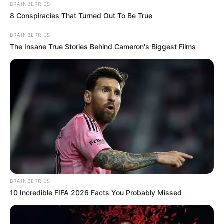
สิ่งศักสิทธิ์ตามความเหมาะสมของแต่ละคนมาให้อีกด้วย
BRAINBERRIES
เอาเป็นว่าใครเกิดวันอะไรควรจัดเต็มกับเลขแบบไหนไปดู
8 Conspiracies That Turned Out To Be True
กันเอง แล้วที่พลาดไม่ได้ตาราง เลขทักษาท้ายคลิป ที่
BRAINBERRIES
อาจารย์รักษ์บอกตรงๆ สองตัวท้าย สามตัวท้าย จัดให้เต็มๆ
The Insane True Stories Behind Cameron's Biggest Films
เรียงให้เรียบร้อย รีบดูรีบซื้อ ก่อนหาเลขไม่ได้นะจ๊ะ
ตรวจผล สลากกินแบ่งรัฐบาล ย้อนหลังทุกงวดได้ที่
นี้
https://seeme.me/blog/lotto
https://seeme.me/ch/lotto/93nAXL
สนใจลงโฆษณา ติดต่อได้ที่
onlinesales@mono.co.th
BRAINBERRIES
10 Incredible FIFA 2026 Facts You Probably Missed
เช่าบูชาหินมงคลของแท้
https://urlth.me/hm3tb