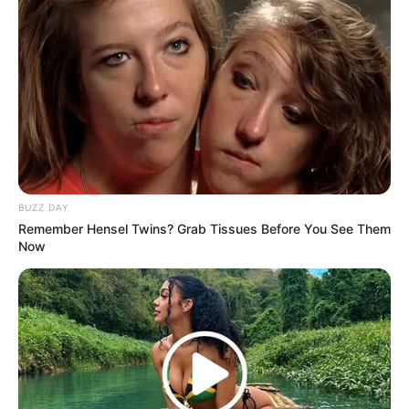
BUZZ DAY
Man Teaches Lesson To Seat-Kicking Kid And
Mom – Watch!
BUZZ DAY
BUZZ DAY
Remember Hensel Twins? Grab Tissues Before You See Them
Now
7 Times Stronger Than Viagra! "It Is Sold In Every
Drug Store!"
BOOSTARO