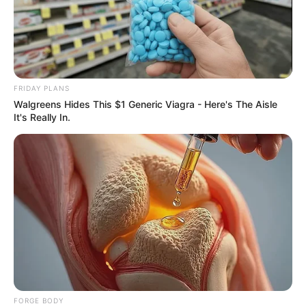
He Rewrote His Love Life In 15 Minutes—Wife's
Shock Says It All
DIRECTMAX
FRIDAY PLANS
Walgreens Hides This $1 Generic Viagra - Here's The Aisle
It's Really In.
50+ Man's Ultimate Comeback: 36-Hour Power,
Zero Weakness
DIRECTMAX
FORGE BODY