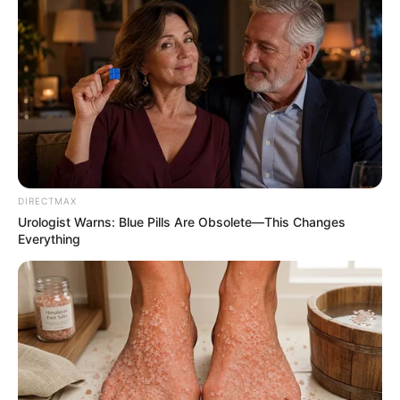
Guatemala Dental
GUATEMALA DENTAL
DIRECTMAX
Urologist Warns: Blue Pills Are Obsolete—This Changes
Everything
Neuropathy Has Linked To A Common Habit. Do
You Do It?
NERVE FLOW