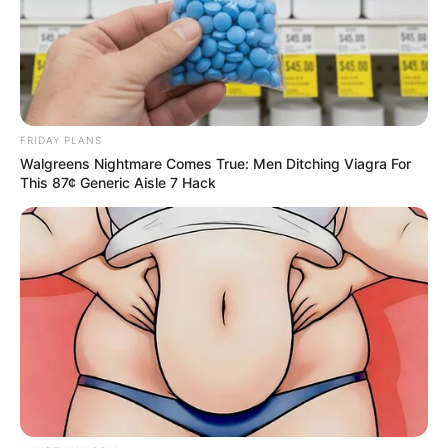
Back?
BRAINBERRIES
FRIDAY PLANS
Walgreens Nightmare Comes True: Men Ditching Viagra For
This 87¢ Generic Aisle 7 Hack
Bollywood’s Boldest Dance Scenes Still Trending
BRAINBERRIES