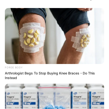
These Actors Didn't Want To Share The Spotlight
BRAINBERRIES
These 6 Movies Were So Bad That They Became
Instant Classics
BRAINBERRIES
FORGE BODY
Arthrologist Begs To Stop Buying Knee Braces - Do This
Instead
How Did They Get Gina Carano To Take It All