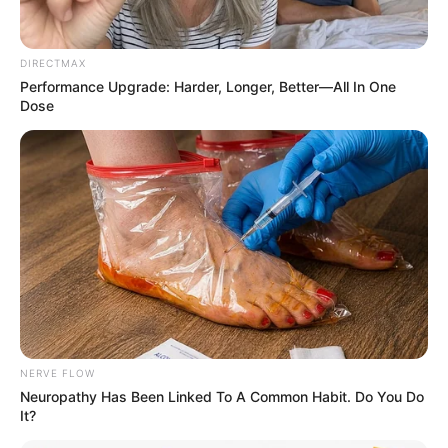
DIRECTMAX
Performance Upgrade: Harder, Longer, Better—All In One
Dose
Why Did He Leave At The Peak Of This Show's
Run?
BRAINBERRIES
NERVE FLOW
Neuropathy Has Been Linked To A Common Habit. Do You Do
It?