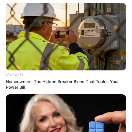
Walgreens Hides This $1 Generic Viagra - Here's
The Aisle It's Really In.
FRIDAY PLANS
STOPWATT
Homeowners: The Hidden Breaker Bleed That Triples Your
Power Bill