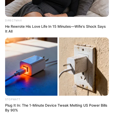
DIRECTMAX
He Rewrote His Love Life In 15 Minutes—Wife's Shock Says
It All
Pfizer's Worst Nightmare: Men Canceling $80
Prescriptions For This 87¢ Blue Pill Hack
FRIDAY PLANS
STOPWATT
Plug It In: The 1-Minute Device Tweak Melting US Power Bills
By 90%