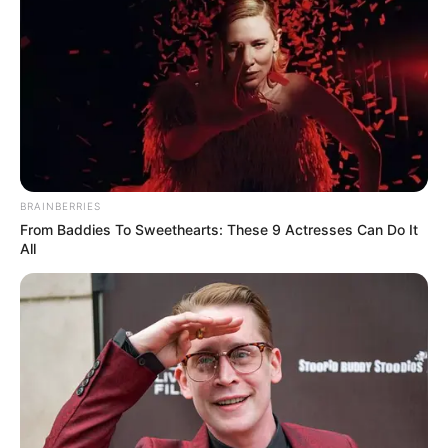
เข้ากลุ่ม FB
หวย
เลขเด็ด ของแท้ (เอ็มไทย) เร็วกว่าทุกเจ้า
กดเลย
https://urlth.me/k8y8Y
เข้ากลุ่ม Line หวยเอ็มไทย กด
เลย
https://urlth.me/ntnyT
ตรวจหวย
ผลหวย
ผลหวยย้อนหลัง
รักษ์เลขเด็ด
หวย
BRAINBERRIES
หวย 1 11 64
หวยไทย
เลขอั้น
เลขเด็ด
From Baddies To Sweethearts: These 9 Actresses Can Do It
All