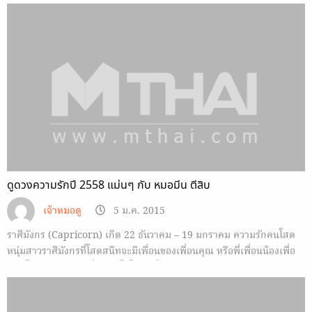
ดูดวงความรักปี 2558 แม่นๆ กับ หมอมีน ตีสิบ
เจ้าหมอดู
5 ม.ค. 2015
ราศีมังกร (Capricorn) เกิด 22 ธันวาคม – 19 มกราคม ความรักคนโสด
หนุ่มสาวราศีมังกรที่โสดสนิทจะมีเพื่อนของเพื่อนคุณ หรือพี่เพื่อนน้องเพื่อ
นมาปิ๊งคุณเข้า และเพื่อนๆ ก็ไม่ได้ปิดกั้นหรือขัดขวางแต่กลับส่งเสียงเชียร์
กันลั่น แกมอิจฉา ความรักคนที่มีแฟนแล้ว…