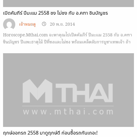
เปิดคัมภีร์ ปีมะแม 2558 ชง ไม่ชง กับ อ.คฑา ชินบัญชร
เจ้าหมอดู
20 พ.ย. 2014
Horoscope.Mthai.com จะพาคุณไปเปิดคัมภีร์ ปีมะแม 2558 กับ อ.คฑา
ชินบัญชร ปีแพะธาตุไม้ ปีที่ชงและไม่ชง พร้อมเคล็ดลับการบูชาเทพเจ้า ถ้า
คุณพร้อมแล้ว เราไปดูกัน
ฤกษ์ออกรถ 2558 มาดูฤกษ์ดี ก่อนซื้อรถกันเถอะ!