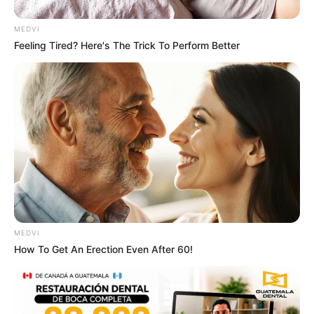
ในใต้ดิน
พ.ศ. 2560 ประชาชนคนไทยจะมีชีวิตที่ดีขึ้น
MEDVI
Feeling Tired? Here's The Trick To Perform Better
MEDVI
ที่มาจาก รายการวูดดี้เกิดมาคุย
How To Get An Erection Even After 60!
ดูดวงการเมือง
ดูดวงปี 2558
ดูดวงปี2558
ทำนาย
สุดยอดหมอดู
หมอดู