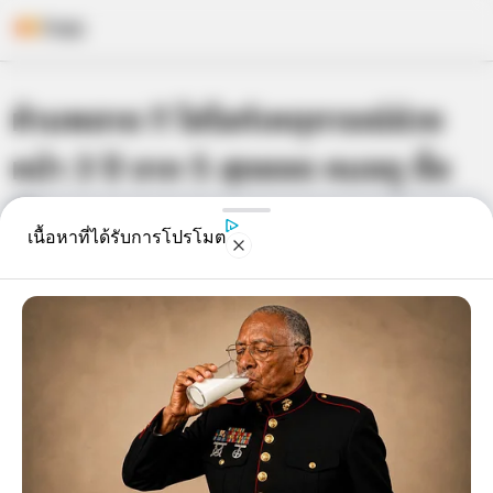
Skip
ห้ามพลาด !! ไฮไลท์เหตุการณ์ล่วง
to
content
หน้า 3 ปี จาก 5 สุดยอด หมอดู ชื่อ
ดัง
เนื้อหาที่ได้รับการโปรโมต
เจ้าหมอดู
8 ม.ค. 2015
6
แชร์