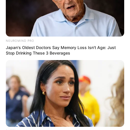
Cameras In Columbus Record Scary Encounters
With Animals!
BUZZDAY
NEUROMIND PRO
Japan's Oldest Doctors Say Memory Loss Isn't Age: Just
Stop Drinking These 3 Beverages
Viewers Had To Look Away When This Happened
On Live Tv
BUZZ DAY