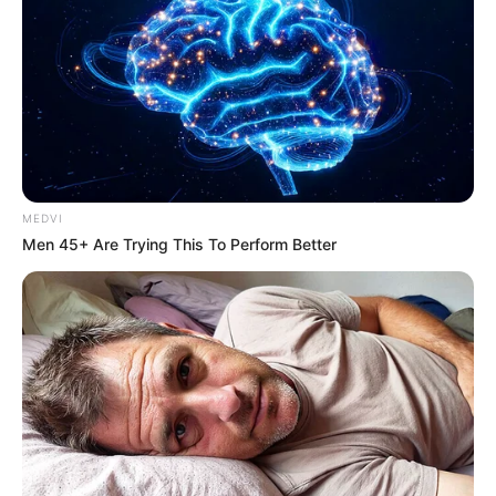
MEDVI
Men 45+ Are Trying This To Perform Better
หมอเก่ง สเก็ตช์กรรม (สเก็ตช์ได้ทุกอย่างไม่ว่าจะเป็น
วิญญาณ อนาคตหรือ สิ่งเร้นลับ)
พ.ศ. 2558 จะขุดพบทรัพย์โบราณในใต้ดินแหล่งใหม่
พ.ศ. 2559 ในต้นปีและปลายปีจะยังคงขุดพบทรัพย์โบราณ