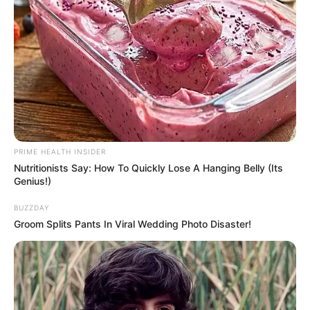
พ.ศ. 2558 ในต่างประเทศ จะเกิดเด็กอัจฉริยะในด้าน
เทคโนโลยี อายุไม่เกิน 14
พ.ศ. 2559 จะเกิดจังหวัดใหม่เพิ่มขึ้นมาทางแนวชายแดน
ประเทศไทย และเป็นยุคที่เด็กวัยรุ่นก้าวร้าว ตั้งแก๊งค์
อันธพาลป่วนเมือง
พ.ศ. 2560 นักลงทุนต่างชาติ จะเข้ามาซื้อที่ดินใน
ประเทศไทยเป็นจำนวนมาก ด้วยเหตุผลทางด้านเศรษฐกิจ
และความอุดมสมบูรณ์ของประเทศไทย
PRIME HEALTH INSIDER
Nutritionists Say: How To Quickly Lose A Hanging Belly (Its
Genius!)
BUZZDAY
Groom Splits Pants In Viral Wedding Photo Disaster!