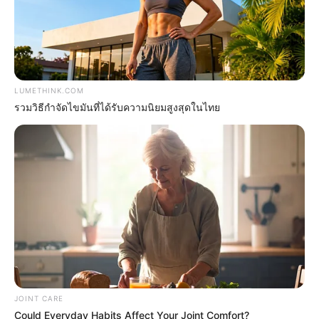
Why this ordinary drink is the secret to feeling
LUMETHINK.COM
your best every day
รวมวิธีกำจัดไขมันที่ได้รับความนิยมสูงสุดในไทย
CTA LOVE
JOINT CARE
The 10 Most Stunning Women From Lebanon -
Could Everyday Habits Affect Your Joint Comfort?