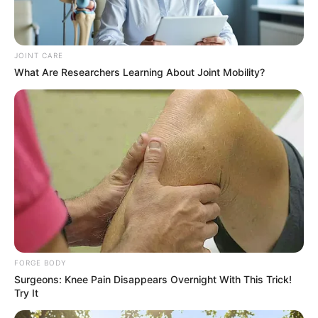
This Trick Will Give You An Erection At Any Age
MEDVI
JOINT CARE
What Are Researchers Learning About Joint Mobility?
This New Will Give You An Erection After +45
FORGE BODY
MEDVI
Surgeons: Knee Pain Disappears Overnight With This Trick!
Try It