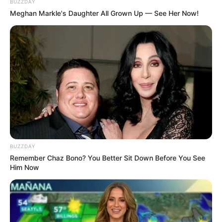
BUZZDAY
Meghan Markle's Daughter All Grown Up — See Her Now!
CVS Hides This $1 Generic Viagra - Here's The
Aisle It's Really In.
FRIDAY PLANS
BUZZDAY
Remember Chaz Bono? You Better Sit Down Before You See
Him Now