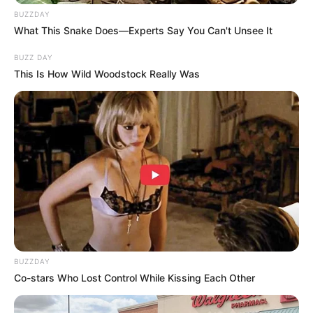
BUZZDAY
What This Snake Does—Experts Say You Can't Unsee It
BUZZ DAY
This Is How Wild Woodstock Really Was
Baking Soda: The Best Ally For Women To Lose A
Hanging Tummy
PRIME HEALTH INSIDER
BUZZDAY
Co-stars Who Lost Control While Kissing Each Other