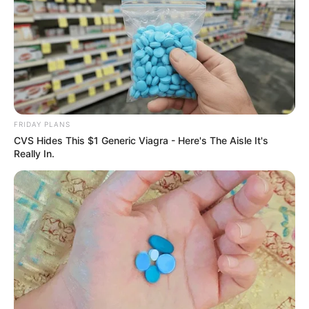
มีชื่อเสียงไปทั่วโลก
พ.ศ. 2559 จะเกิดการปฏิรูปการเมืองครั้งสำคัญและเป็นไป
ในทิศทางที่ดี เศรษฐกิจจะดีขึ้น
พ.ศ. 2560 เศรษฐกิจจะดีขึ้น การลงทุนด้านพลังงาน
ทดแทนจะรุ่งเรือง
FRIDAY PLANS
CVS Hides This $1 Generic Viagra - Here's The Aisle It's
Really In.