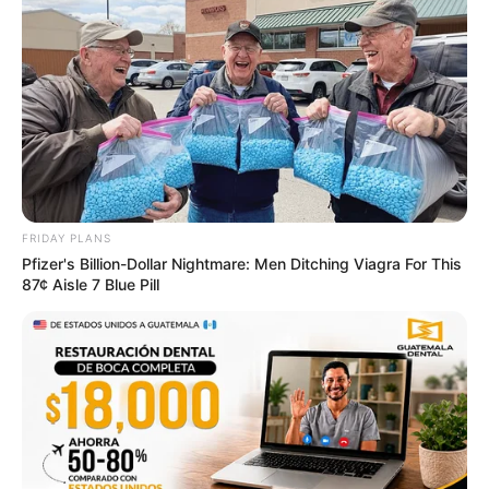
Guatemala Dental
GUATEMALA DENTAL
FRIDAY PLANS
Pfizer's Billion-Dollar Nightmare: Men Ditching Viagra For This
87¢ Aisle 7 Blue Pill
Pfizer's Worst Nightmare: Men Canceling $80