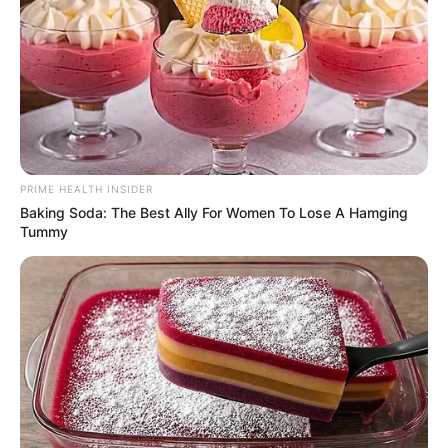
The Way You Sit Could Expose Your True
Personality
BRAINBERRIES
PRIME HEALTH INSIDER
Baking Soda: The Best Ally For Women To Lose A Hamging
Tummy
90s Hair Trends That Screamed "Please Don't Try"
BRAINBERRIES
She Took Her Love For Horses To A Whole New
Level