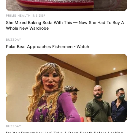
BRAINBERRIES
PRIME HEALTH INSIDER
She Mixed Baking Soda With This — Now She Had To Buy A
Whole New Wardrobe
BUZZDAY
Polar Bear Approaches Fishermen - Watch
Why Did He Leave At The Peak Of This Show's
Run?
BRAINBERRIES
BUZZDAY