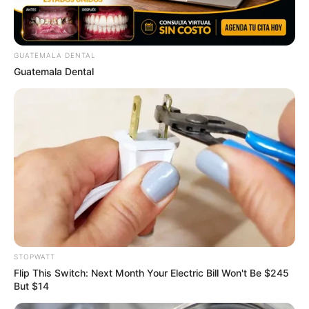
Prescriptions For This 87¢ Blue Pill Hack
FRIDAY PLANS
GUATEMALA DENTAL
Guatemala Dental
Plug It In: The 1-Minute Device Tweak Melting US
Power Bills By 90%
STOPWATT
STOPWATT
Flip This Switch: Next Month Your Electric Bill Won't Be $245
But $14