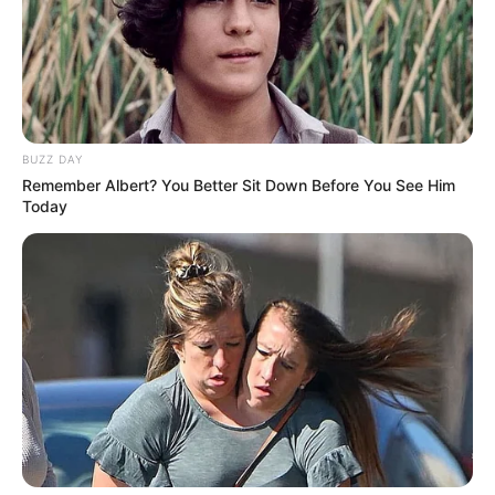
หมอนา พญานาค (ใช้มณีนาคราชมาเป็นศาสตร์ในการ
ทำนาย)
พ.ศ. 2558 ธุรกิจด้านการสือสาร คมนาคม การต่าง
BUZZ DAY
ประเทศจะเฟื้องฟู
Remember Albert? You Better Sit Down Before You See Him
Today
พ.ศ. 2559 จะเกิดวิกฤตทางภัยภิบัติต่างๆ ประเทศจะยังไม่
พ้นปัญหาต่างๆ
พ.ศ. 2560 ทุกอย่างลงตัว เกิดความสงบสุข