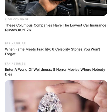
Discover What May Be Influencing Your Joint
LION COVERAGE
Mobility
These Columbus Companies Have The Lowest Car Insurance
JOINT CARE
Quotes In 2026
เรื่องอื่นๆ ที่น่าสนใจ
BRAINBERRIES
When Fame Meets Fragility: 6 Celebrity Stories You Won't
Forget
BRAINBERRIES
Enter A World Of Weirdness: 8 Horror Movies Where Nobody
Dies