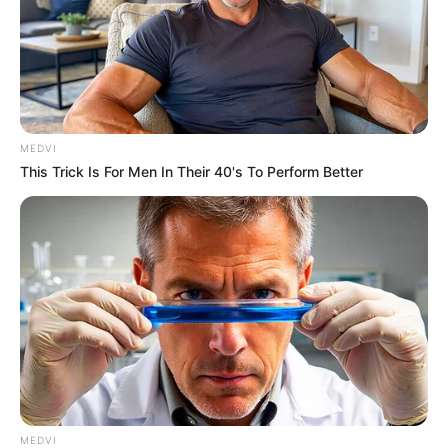
Meet The 6 Legendary Child Actors Who Became
Real Life Criminals
BRAINBERRIES
MEDVI
This Trick Is For Men In Their 40's To Perform Better
Why everything you thought you knew about water
might be wrong
CTA LOVE
MEDVI