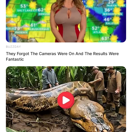
Erase Joint Agony In 7 Days With This Simple
Trick! It's Genius
FORGE BODY
BUZZDAY
They Forgot The Cameras Were On And The Results Were
Fantastic
Japan's Greatest Doctors Say Memory Loss Isn't
Age: Just Stop Drinking These 3 Beverages
NEUROMIND PRO