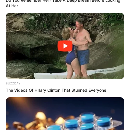
Do You Remember Her? Take A Deep Breath Before Looking
At Her
10 Incredible FIFA 2026 Facts You Probably Missed
BRAINBERRIES
BUZZDAY
The Videos Of Hillary Clinton That Stunned Everyone