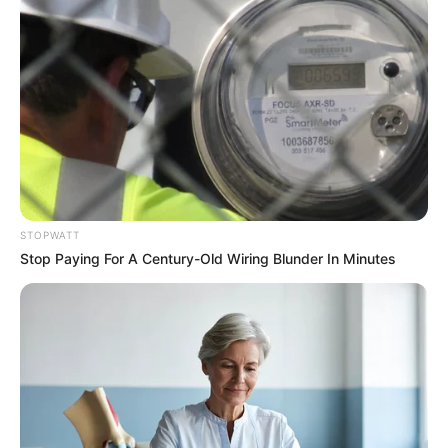
Men, You Don't Need Viagra If You Do This Once A
Day
MEDVI
STOPWATT
Stop Paying For A Century-Old Wiring Blunder In Minutes