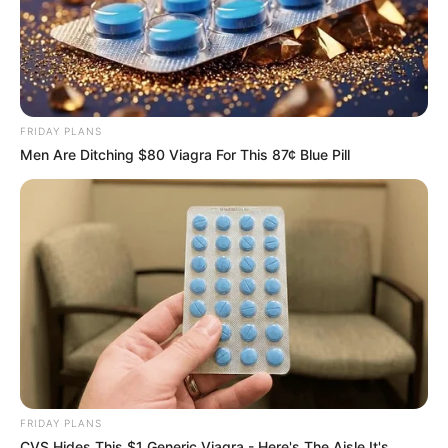
The Influencer Who Went Viral For Inspiring
GRWMs
BRAINBERRIES
FRIDAY PLANS
Men Are Ditching $80 Viagra For This 87¢ Blue Pill
Bollywood’s Boldest Dance Scenes Still Trending
BRAINBERRIES
FRIDAY PLANS
CVS Hides This $1 Generic Viagra - Here's The Aisle It's