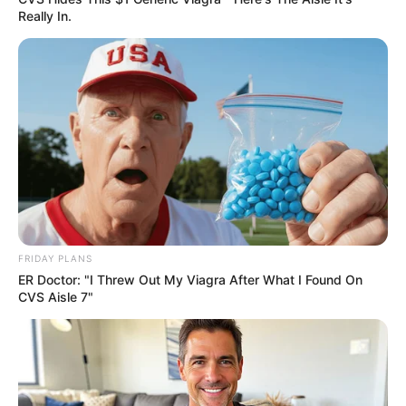
Really In.
A Museum To Rihanna's Glory Could Soon Be
Opened
BRAINBERRIES
FRIDAY PLANS
ER Doctor: "I Threw Out My Viagra After What I Found On
CVS Aisle 7"