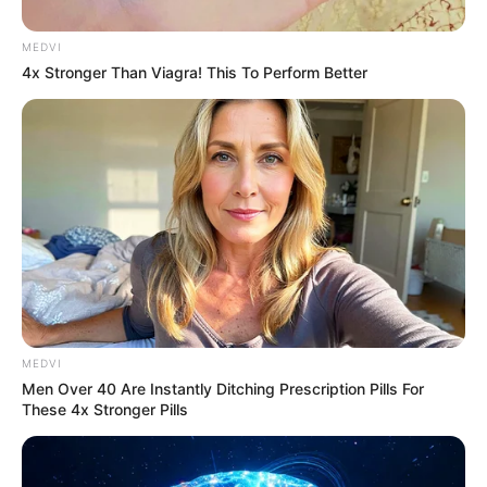
หมอปลาย พรายกระซิบ (ใช้การสัมผัสกับยม หยั่งรู้อนาคต)
พ.ศ. 2558 ในต่างประเทศ จะเจอการมาเยือนของสิ่งเร้น
MEDVI
ลับนอกโลก เช่น UFO และมนุษย์ต่างดาว
4x Stronger Than Viagra! This To Perform Better
พ.ศ. 2559 เศรษฐกิจจะดีขึ้น เกิดตึกสูงที่สุดในโลกเพิ่มขึ้น
มา
พ.ศ. 2560 ประชาชนจะอยู่ในอาการโศกเศร้าเสียใจ เรียก
ร้องร้องสิ่งที่เสียไปกลับมาไม่ได้
MEDVI
Men Over 40 Are Instantly Ditching Prescription Pills For
These 4x Stronger Pills