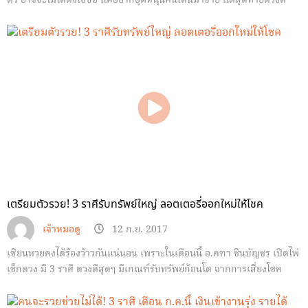
ตัว อาจจะไม่ได้ตั้งใจซื้อ แค่อยากอุดหนุนคนเดินมาขาย แต่สุดท้ายดวงดี
สุดๆ
เตรียมตัวรวย! 3 ราศีรับทรัพย์ใหญ่ ลอตเตอรี่ออกใหม่ให้โชค
เจ้าหมอดู
12 ก.ย. 2017
เซียนหวยคงได้ร้องว้าวกันแน่นอน เพราะในเดือนนี้ อ.คฑา ชินบัญชร เปิดไพ่
เช็กดวง มี 3 ราศี ดวงดีสุดๆ มีเกณฑ์รับทรัพย์ก้อนโต จากการเสี่ยงโชค