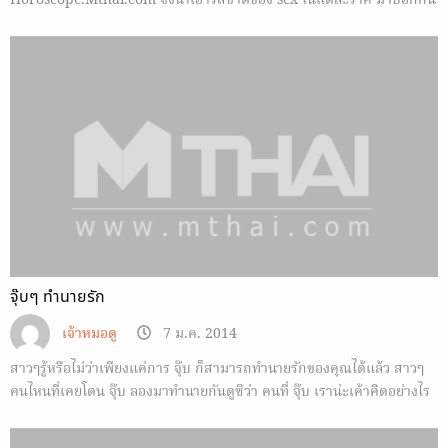
Horoscope.Mthai.com จึงนำเอารสชาติของ sex ในแต่ละราศี มาบอกกัน
ลองมาดูกันว่า sex ในแบบใดที่คุณต้องการ
จุ๊บๆ ทำนายรัก
เจ้าหมอดู
7 ม.ค. 2014
สาวๆรู้หรือไม่ว่าเพียงแค่การ จุ๊บ ก็สามารถทำนายรักของคุณได้แล้ว สาวๆ
คนไหนที่เคยโดน จุ๊บ ลองมาทำนายกันดูซิว่า คนที่ จุ๊บ เราน่ะเค้าคิดอย่างไร