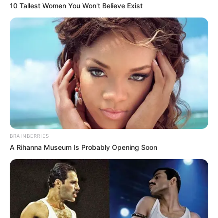
10 Tallest Women You Won't Believe Exist
แหวน
คุณจะไม่ยอมร่วมหลับนอนกับใครง่ายๆ โดยที่คุณ
ไม่รู้สึกรัก แต่คุณเป็นคนที่รักใครได้ยากมาก ดังนั้น อาจ
เป็นไปได้ว่า ตอนนี้คุณอาจยังถือพรหมจรรย์อยู่ก็เป็นได้
นาฬิกา
คุณเป็นคนที่มีอารมณ์อ่อนไหวง่ายในเรื่องของ เซ็ก
ส์ ทุกสิ่งทุกอย่างขึ้นอยู่กับอารมณ์ของคุณเป็นหลัก ถ้าคุณ
บอกว่าไม่ นั่นแสดงว่าไม่จริงๆ ถ้าอีกฝ่ายมาเซ้าซี้กับคุณ
คุณก็นึกรำคาญ และพาลขู่แยกเตียงเลยก็เป็นได้
BRAINBERRIES
สร้อยคอ
เรื่อง เซ็กส์ ของคุณเป็นเรื่องที่ตื่นเต้นท้าทาย คุณ
A Rihanna Museum Is Probably Opening Soon
ชอบลองและแสวงหาประสบการณ์อันเร้าใจไปเรื่อยๆ
มากกว่ายืดติดอยู่กับใครคนใดคนหนึ่ง แต่ท้ายสุกก็จบลง
ด้วยน้ำตาเพียงอย่างเดียว
ขอบคุณข้อมูลจาก Forward Mail