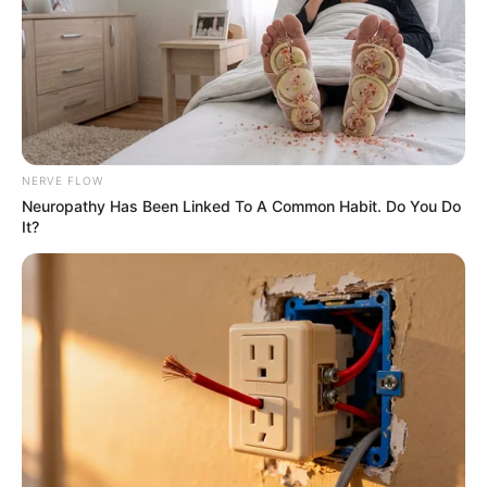
NERVE FLOW
Neuropathy Has Been Linked To A Common Habit. Do You Do
It?
Dare To Watch: 6 Movies So Bad They're Good
BRAINBERRIES
เรื่องอื่นๆ ที่น่าสนใจ