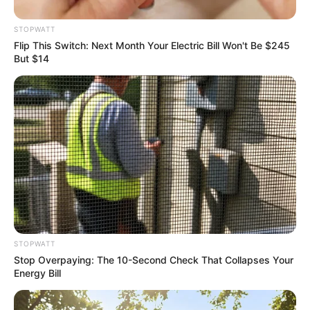
Pfizer's Worst Nightmare: Men Canceling $80
STOPWATT
Prescriptions For This 87¢ Blue Pill Hack
Flip This Switch: Next Month Your Electric Bill Won't Be $245
FRIDAY PLANS
But $14
STOPWATT
CVS Hides This $1 Generic Viagra - Here's The
Stop Overpaying: The 10-Second Check That Collapses Your
Aisle It's Really In.
Energy Bill
FRIDAY PLANS