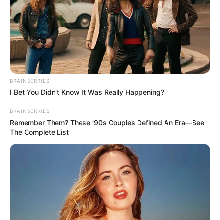
Columbus Adults Are Fixing High Blood Sugar
Spikes At Home (Recipe)
GLYCOGEN SUPPORT
BRAINBERRIES
I Bet You Didn't Know It Was Really Happening?
BRAINBERRIES
Remember Them? These '90s Couples Defined An Era—See
The Complete List
The 10 Most Stunning Women From Lebanon -
Who Is Your Favorite?
BRAINBERRIES