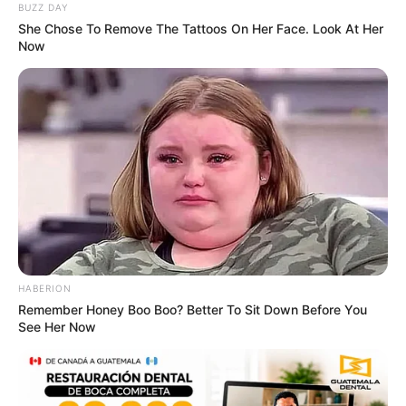
BUZZ DAY
She Chose To Remove The Tattoos On Her Face. Look At Her
Now
Remember Hensel Twins? Grab Tissues Before
You See Them Now
BUZZ DAY
HABERION
Remember Honey Boo Boo? Better To Sit Down Before You
See Her Now