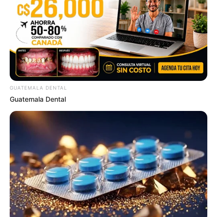
Arthrologist Begs To Stop Buying Knee Braces -
Do This Instead
FORGE BODY
GUATEMALA DENTAL
Guatemala Dental
Surgeons: This Simple Method Ends Joint Pain &