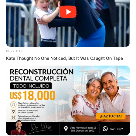
10 Tallest Women You Won't Believe Exist
BUZZ DAY
Kate Thought No One Noticed, But It Was Caught On Tape
BRAINBERRIES