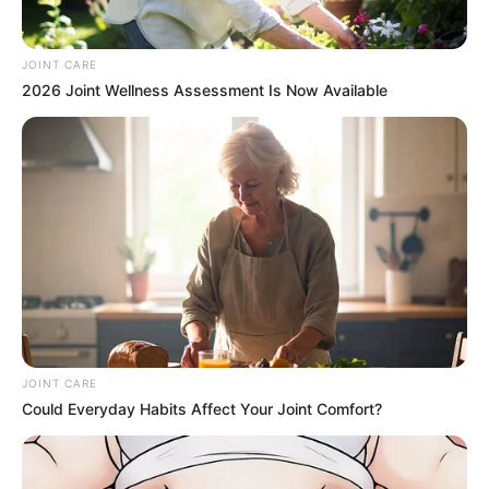
JOINT CARE
2026 Joint Wellness Assessment Is Now Available
The Monster Snake That Makes Anacondas Look
Tiny!
BRAINBERRIES
JOINT CARE
Could Everyday Habits Affect Your Joint Comfort?
10 World Cup 2026 Facts Every Football Fan
Should Know