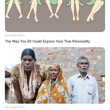
BRAINBERRIES
The Way You Sit Could Expose Your True Personality
คุณชอบใส่ เครื่องประดับ แบบไหนกันครับ
ต่างหู
คุณเป็นคนเคร่งครัดในจารีตประเพณี ทุกอย่างต้อง
ถูกต้องตามขนบธรรมเนียม ไม่ชิงสุกก่อนห่ามแน่นอน ใน
สายตาของผู้ชาย คุณคือผู้หญิงในอุดมคติของเขาเลยที
เดียว
กำไล
คุณเป็นสาวไฟฟ้าแรงสูง เซ็กส์ ของคุณมีลักษณะดุ
เดือดร้อนแรง คุณมีความต้องการทางเพศมาก
BRAINBERRIES