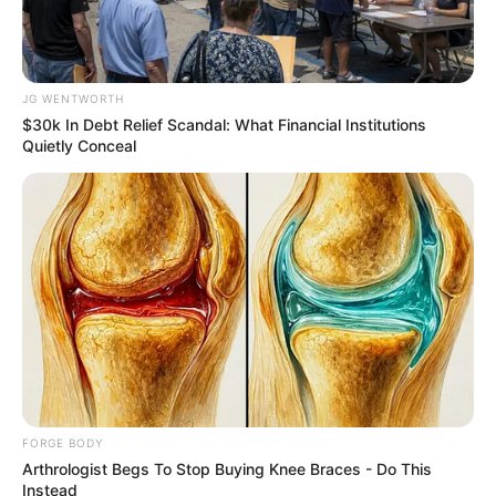
They Laughed At Her Curves—Now She's A
Modeling Sensation
JG WENTWORTH
BRAINBERRIES
$30k In Debt Relief Scandal: What Financial Institutions
Quietly Conceal
Did They Lie To Us In This Movie?
FORGE BODY
BRAINBERRIES
Arthrologist Begs To Stop Buying Knee Braces - Do This
Instead