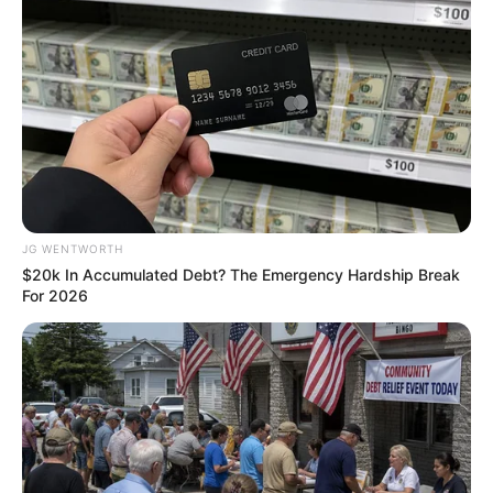
Too Hot For TV? These Scenes Slipped Through
Anyway
JG WENTWORTH
BRAINBERRIES
$20k In Accumulated Debt? The Emergency Hardship Break
For 2026