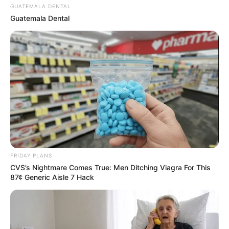
GUATEMALA DENTAL
Most People Don't Know That These 8 Celebrities
Guatemala Dental
Are Muslim
BRAINBERRIES
FRIDAY PLANS
CVS’s Nightmare Comes True: Men Ditching Viagra For This
Busting Movie Myths! Common Clichés That Don't
87¢ Generic Aisle 7 Hack
Reflect Reality
BRAINBERRIES