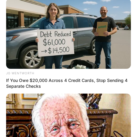
Blood Sugar Is Not From Sweets! Meet The Main
Enemy Of Blood Sugar
GLYCOGEN SUPPORT
JG WENTWORTH
If You Owe $20,000 Across 4 Credit Cards, Stop Sending 4
Separate Checks
$20,000 In Personal Debt? You're Being Bleed Dry