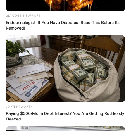
GLYCOGEN SUPPORT
Endocrinologist: If You Have Diabetes, Read This Before It's
Removed!
Tarantino’s Latest Effort Will Probably Be His Best
To Date
BRAINBERRIES
These 6 Movies Were So Bad That They Became
Instant Classics
BRAINBERRIES
When Fame Meets Fragility: 6 Celebrity Stories
You Won't Forget
JG WENTWORTH
BRAINBERRIES
Paying $500/Mo In Debt Interest? You Are Getting Ruthlessly
Fleeced