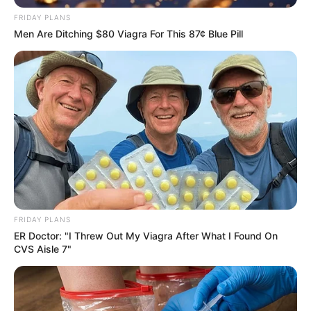
Arthritis! Try It!
FRIDAY PLANS
FORGE BODY
Men Are Ditching $80 Viagra For This 87¢ Blue Pill
Walmart Cameras Captured These Hilarious
FRIDAY PLANS
Photos
ER Doctor: "I Threw Out My Viagra After What I Found On
BUZZDAY
CVS Aisle 7"