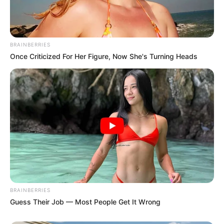
BRAINBERRIES
Once Criticized For Her Figure, Now She's Turning Heads
Endocrinologist: If You Have Diabetes, Read This
Before It's Removed!
GLYCOGEN SUPPORT
BRAINBERRIES
Guess Their Job — Most People Get It Wrong