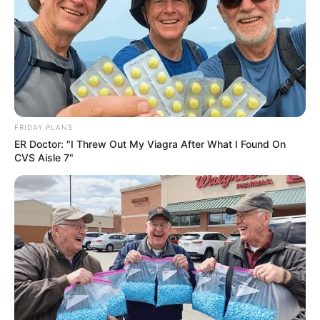
FRIDAY PLANS
ER Doctor: "I Threw Out My Viagra After What I Found On
CVS Aisle 7"
The Bodyguard's Hidden Bloopers Revealed
BRAINBERRIES