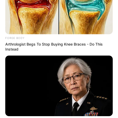
ขอบคุณข้อมูลจากรายการ ศึก 12 ราศี
ดูดวง
ดูดวง 12 ราศี
ศึก 12 ราศี
เสน่ห์
เสน่ห์ชวนหลง
เสน่ห์ร้อน
FORGE BODY
Arthrologist Begs To Stop Buying Knee Braces - Do This
Instead