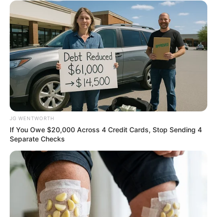
Why this ordinary drink is the secret to feeling
your best every day
CTA LOVE
JG WENTWORTH
If You Owe $20,000 Across 4 Credit Cards, Stop Sending 4
Separate Checks
TV Couples Who Would Never Be Together: 9 Is
Just Too Weird