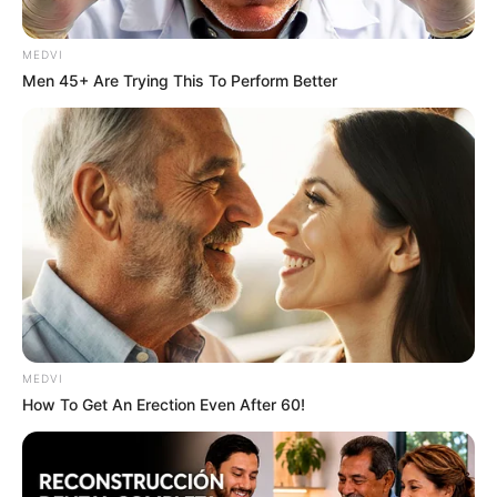
MEDVI
Men 45+ Are Trying This To Perform Better
The Best Tarantino Movie Yet
BRAINBERRIES
MEDVI
How To Get An Erection Even After 60!