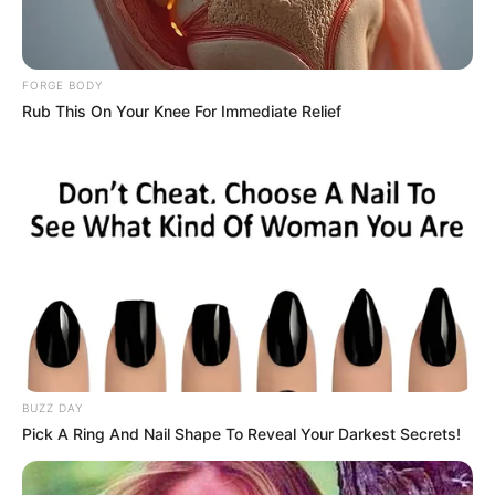
FORGE BODY
Rub This On Your Knee For Immediate Relief
Why this ordinary drink is the secret to feeling
your best every day
CTA FAVORITE
BUZZ DAY
Pick A Ring And Nail Shape To Reveal Your Darkest Secrets!
Tarantino’s Latest Effort Will Probably Be His Best