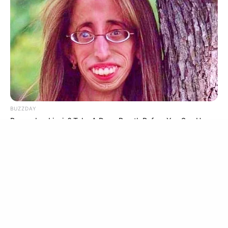
To Date
BRAINBERRIES
BUZZDAY
Remember Lizzie? Take A Deep Breath Before You See Her
Now
BUZZDAY
6 Best 90’s Action Movies From Your Childhood
Man Teaches Lesson To Seat-Kicking Kid And Mom – Watch!
BRAINBERRIES
เรื่องอื่นๆ ที่น่าสนใจ