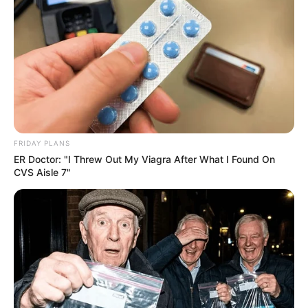
Films To Make You Question Everything You Know
About Cinema
BRAINBERRIES
FRIDAY PLANS
ER Doctor: "I Threw Out My Viagra After What I Found On
CVS Aisle 7"
You'll Be Amazed By The Blue Lagoon Stars Today
BRAINBERRIES