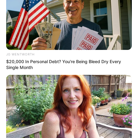
JG WENTWORTH
$20,000 In Personal Debt? You're Being Bleed Dry Every
Single Month
From Baddies To Sweethearts: 9 Actresses That
Can Do It All!
BRAINBERRIES