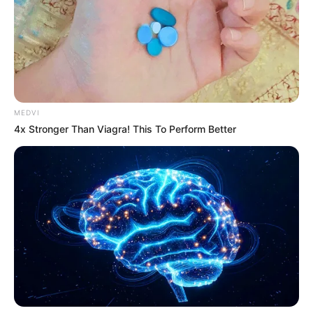
'The OC' Cast Then And Now - Where Are They 20
MEDVI
Years Later?
4x Stronger Than Viagra! This To Perform Better
BRAINBERRIES