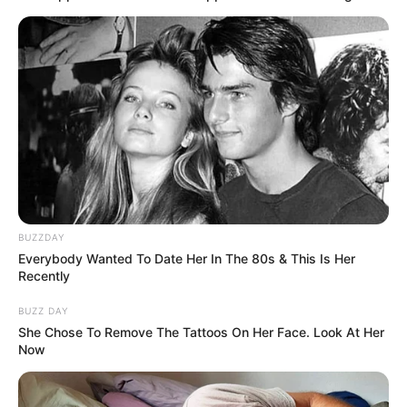
She Spent A Fortune To Look Like A Modern-Day
Barbie
BRAINBERRIES
BUZZDAY
Everybody Wanted To Date Her In The 80s & This Is Her
Recently
BUZZ DAY
She Chose To Remove The Tattoos On Her Face. Look At Her
Now