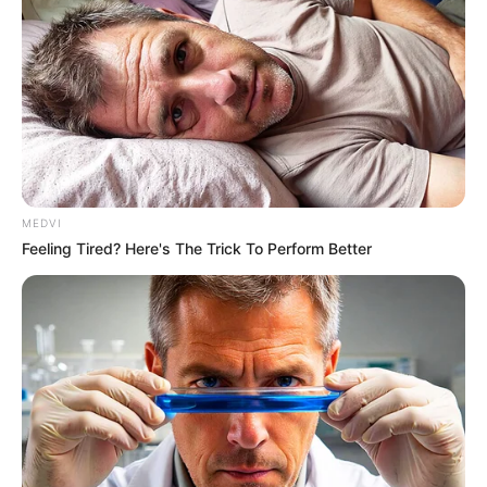
Tallest Women On Earth — Their Height Is Jaw-
Dropping
BRAINBERRIES
MEDVI
Feeling Tired? Here's The Trick To Perform Better
Shocking Turn Of Event: Actors Who Pursued
Controversial Careers
BRAINBERRIES