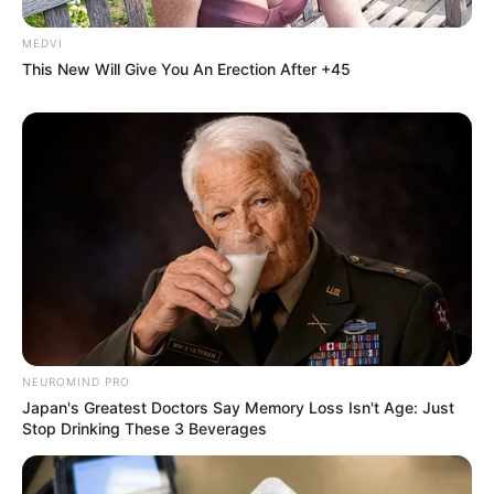
MEDVI
This New Will Give You An Erection After +45
Why everything you thought you knew about water
might be wrong
CTA LOVE
Top 9 Most Controversial 'Late Show' Moments
BRAINBERRIES
NEUROMIND PRO
Japan's Greatest Doctors Say Memory Loss Isn't Age: Just
Stop Drinking These 3 Beverages