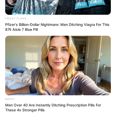
FRIDAY PLANS
Pfizer's Billion-Dollar Nightmare: Men Ditching Viagra For This
87¢ Aisle 7 Blue Pill
The Most Surprising Things About FIFA World Cup
2026
BRAINBERRIES
MEDVI
Men Over 40 Are Instantly Ditching Prescription Pills For
These 4x Stronger Pills