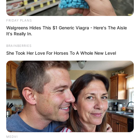
ดูดวง
ราศีใดในช่วงนี้จะ
เสน่ห์ร้อน
ชวนหลงที่สุด ซึ่งใน
บรรดาทั้งหมด 12 ราศีนั้น จะเป็นราศีของคุณหรือเปล่า
ทาง
Horoscope.Mthai.com
ได้นำข้อมูลมาฝากกันแล้ว
FRIDAY PLANS
ครับ
Walgreens Hides This $1 Generic Viagra - Here's The Aisle
It's Really In.
BRAINBERRIES
She Took Her Love For Horses To A Whole New Level
ราศีในช่วงนี้จะ เสน่งห์ร้อน ชวนหลงที่สุด
MEDVI
ราศีพิจิก (16 พ.ย. – 15 ธ.ค.) ในช่วงนี้จะ
เสน่ห์ร้อน
ชวน