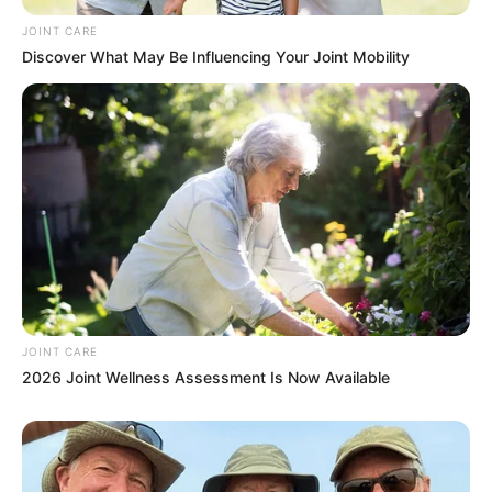
JOINT CARE
To Steamy To Stream? Not For The Bridgertons! 9
Must-See Scenes
Discover What May Be Influencing Your Joint Mobility
BRAINBERRIES
JOINT CARE
2026 Joint Wellness Assessment Is Now Available
10 Epic Failures That Were Completely
Preventable — Find Out
BRAINBERRIES