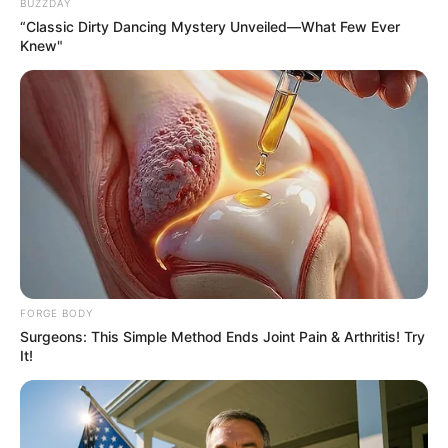
BUZZDAY
“Classic Dirty Dancing Mystery Unveiled—What Few Ever
Knew"
Why this ordinary drink is the secret to feeling
your best every day
CTA FAVORITE
FORGE BODY
Surgeons: This Simple Method Ends Joint Pain & Arthritis! Try
It!
They Laughed At Her Curves—Now She's A
Modeling Sensation
BRAINBERRIES