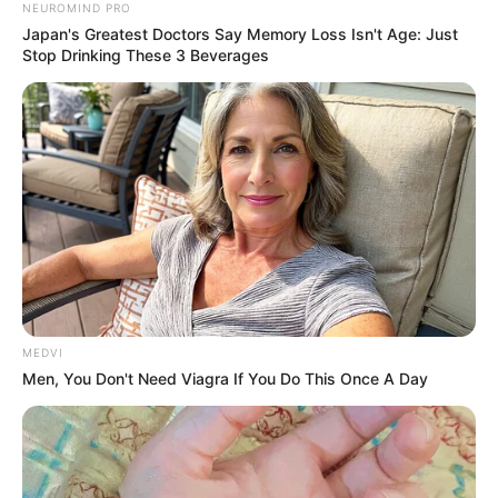
NEUROMIND PRO
Japan's Greatest Doctors Say Memory Loss Isn't Age: Just
Stop Drinking These 3 Beverages
ABOUT THE AUTHOR
เจ้าหมอดู
เนื้อหาที่ได้รับการโปรโมต
MEDVI
Men, You Don't Need Viagra If You Do This Once A Day