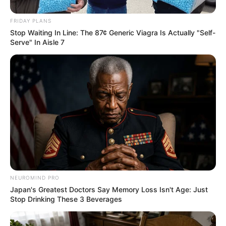
FRIDAY PLANS
Stop Waiting In Line: The 87¢ Generic Viagra Is Actually "Self-
Top 8 People Living Strange But Happy Lifestyles
Serve" In Aisle 7
BRAINBERRIES
NEUROMIND PRO
Japan's Greatest Doctors Say Memory Loss Isn't Age: Just
See The Incredible Physical Transformations Of
Stop Drinking These 3 Beverages
These Stars
BRAINBERRIES