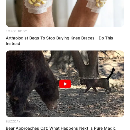
BRAINBERRIES
FORGE BODY
Arthrologist Begs To Stop Buying Knee Braces - Do This
Instead
How Does "Darkest Hour" Spotted Secrets That No
One Knew?
BRAINBERRIES
BUZZDAY
Bear Approaches Cat: What Happens Next Is Pure Magic