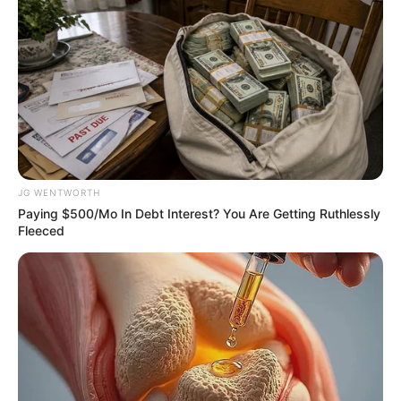
JG WENTWORTH
Paying $500/Mo In Debt Interest? You Are Getting Ruthlessly
They're Unbearable! 9 Movie Characters You
Fleeced
Probably Remember
BRAINBERRIES