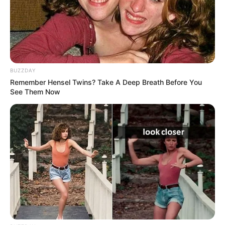
BUZZDAY
Remember Hensel Twins? Take A Deep Breath Before You
See Them Now
Did You Notice How Natural Simba’s Movements
Looked In The Movie?
BRAINBERRIES