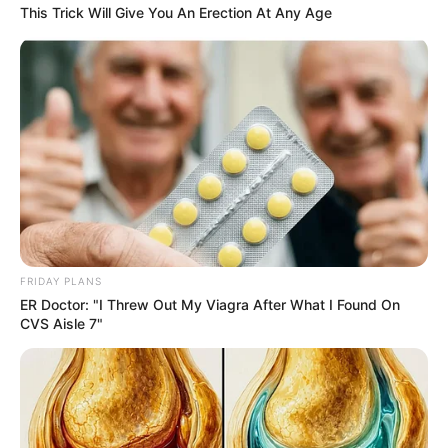
This Trick Will Give You An Erection At Any Age
หลงที่สุด
ราศีพิจิก มีพลังมนตรามหาเสน่ห์เด่นชัดที่สุด โหรศาสตร์
กล่าวไว้ชัดว่า ชาว ราศีพิจิก มักมีดวงตาที่มีพลัง และยิ่งได้
ใกล้ชิด ยิ่งจะมีโอกาสได้กลิ่นกายเนื้อ จะมีกลิ่นที่จูงใจที่
ทำให้เกิดเป็นเมตตามหานิยม
ที่สำคัญชาว ราศีพิจิก เป็น
ราศีแห่งความลี้ลับ ใครที่เกิดในราศีนี้จะต้องค้นหาตัวตนที่
กล่าวมานั้นให้เจอ เพราะนั่นคือเสน่ห์มนตราของคุณ
ห้วงช่วงเวลานี้ดาวศุกร์ก็โคจรเป็นปทุมเกณฑ์แปลว่า จะ
FRIDAY PLANS
ER Doctor: "I Threw Out My Viagra After What I Found On
เป็นจังหวะที่จะมีชื่อเสียง มีความเจริญก้าวหน้า มีความ
CVS Aisle 7"
สมหวัง สมปรารถนา
ตั้งแต่ 29 พ.ค. 2556 ไปจนถึง มิ.ย.
ก.ค. 2557
ชาว ราศีพิจิก จริงแล้วมีดวงตก มีเคราะห์ แต่
จะมีสุขและทุกข์สลับกันไป
แต่ในห้วงช่วงเวลานี้มีเกณฑ์ได้
งาน ประสบสุข ความสำเร็จ เสน่ห์ฮอต