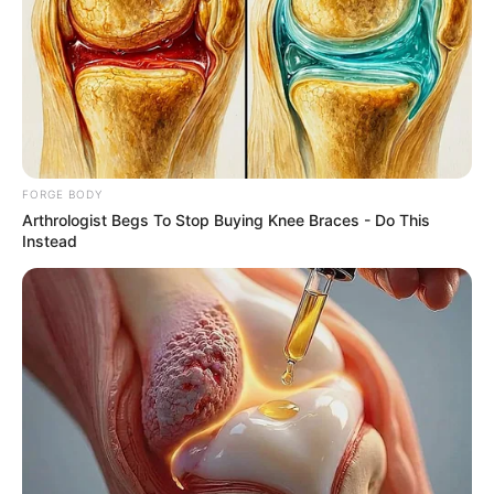
คำแนะนำในการทำนายฝัน
เพื่อให้การ ทำนายฝันแม่นยำ ควรให้ตั้งจิตคิดถึงสิ่งแรก ที่เห็น
ในฝัน เช่น หากท่านฝันว่า "เดินไปที่แห่งหนึ่ง แล้วหันไปมอง
เห็นเต่า อยู่ริมน้ำ"คำที่ควรใช้ ทำนายฝัน คือ "เต่า" เป็นต้น
FORGE BODY
Arthrologist Begs To Stop Buying Knee Braces - Do This
Instead
ฝันเห็นงู
ฝันเห็นเต่า
ฝันเห็นปลา
ฝันเห็นเรือ
ฝันเห็นพระ
ฝันเห็นกระทง
ฝันเห็นสร้อยทอง
ฝันเห็นสุนัข
ฝันเห็นวัด