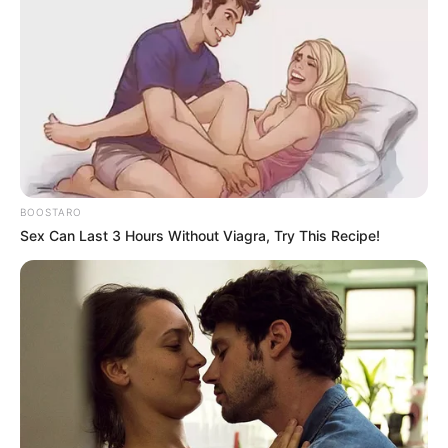
สูตรคำนวณขนาด
ดูดวงไพ่ยิบซี-ไพ่ทาโรต์
ดูดวงความรักจากธาตุ
ของลับ ชาย-หญิง
ราศีเกิด
BOOSTARO
Sex Can Last 3 Hours Without Viagra, Try This Recipe!
ดวงความรัก