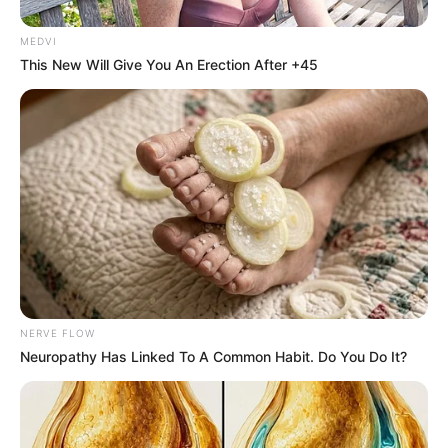
25 พ.ย. 2019
MEDVI
This New Will Give You An Erection After +45
ดูดวง “การงาน การเงิน ความ
หมอดู 10 โหราศาสตร์สุดแปลก
รัก” จากอ.คฑา….ที่เดียวครบ!!
Thailand Only
1 ก.ค. 2015
17 เม.ย. 2015
ทำนายฝัน
NERVE FLOW
Neuropathy Has Linked To A Common Habit. Do You Do It?
ค้นหาความฝัน
ทำนายฝัน
ฝันเห็น ...
เสือ
งูเหลือม
ไฟไหม้บ้าน
เรือ
โลงศพ
ไฟ
ภูเขา
กล้องถ่ายรูป
งูกัด
โจรขึ้นบ้าน
ปลาไหล
ผีเปรต