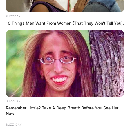
BUZZDAY
10 Things Men Want From Women (That They Won't Tell You).
ดวงรายวัน 9 กันยายน 2565
อ.มิก พชร ทูตเทวะ
9 ก.ย. 2022
ดูดวงรายวัน ประจำวันศุกร์ 9 กันยายน 2565 คนวันอาทิตย์ ไพ่ประจำวัน
ของท่านในวันนี้ คือ ไพ่รายได้ วันนี้ชะตาชีวิตโดดเด่นด้านการเงิน ท่านที่
ค้าขายเงินสะพัด ใครทำงานเซลล์ นายหน้าจะปิดการขายได้อย่างง่ายดาย
ด้านการทำงานโดยทั่วไปถือว่าดี ได้รับความร่วมมืออย่างดี…
ดวงรายวัน 5 กันยายน 2565
5 ก.ย. 2022
BUZZDAY
Remember Lizzie? Take A Deep Breath Before You See Her
Now
ดวงรายวัน 4 กันยายน 2565
BUZZ DAY
4 ก.ย. 2022