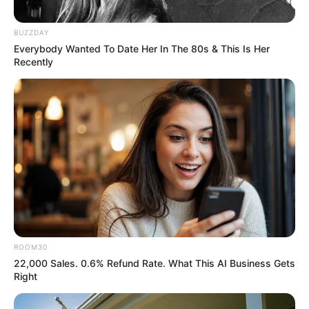
ดวงรายวัน 19 สิงหาคม 2565
BUZZDAY
19 ส.ค. 2022
Everybody Wanted To Date Her In The 80s & This Is Her
Recently
MThai App
ติดตามข้อมูลได้ทุกที่ ทุกเวลา
MThai Video App
คลิปตลก คลิปฮา ดูได้ทุกที่
ROOM30
บนมือถือคุณ
22,000 Sales. 0.6% Refund Rate. What This AI Business Gets
Right
Copyright © 2019 MThai.com All rights reserved. หมายเลขทะเบียนการค้า