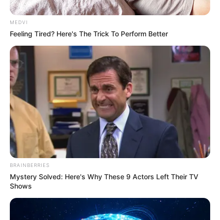
MEDVI
Feeling Tired? Here's The Trick To Perform Better
ดวงรายวัน 10 กันยายน 2565
หวยลาว วันศุกร์ 9 กันยายน
2565
10 ก.ย. 2022
9 ก.ย. 2022
ดูดวง 12 ราศี โดย อ.คฑา
BRAINBERRIES
Mystery Solved: Here's Why These 9 Actors Left Their TV
Shows
มังกร
กุมภ์
มีน