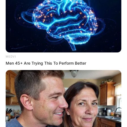
เมษ
พฤษภ
เมถุน
กรกฏ
สิงห์
กันย์
MEDVI
Men 45+ Are Trying This To Perform Better
ตุลย์
พิจิก
ธนู
วิเคราะห์เบอร์มือถือ กับหมอเค้ก
คำทำนาย |