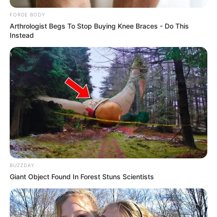
FORGE BODY
Arthrologist Begs To Stop Buying Knee Braces - Do This
Instead
ดวงรายวัน 24 สิงหาคม 2565
อ.มิก พชร ทูตเทวะ
24 ส.ค. 2022
ดูดวงรายวัน ประจำวันพุธ 24 สิงหาคม 2565 คนวันอาทิตย์ ไพ่ประจำวัน
ของท่าน คือ ไพ่รุ่งเรือง ถือเป็นอีกหนึ่งวันดีดีเลยครับ ที่จะทำให้ท่านยิ้มได้
บางท่านได้รับข่าวดีเรื่องความก้าวหน้าในหน้าที่การงาน ใครว่างงานได้รับ
โอกาสดีดีเข้ามา การเงินยังคงหมุนไปได้ไม่ติดขัด บางท่านมีเกณฑ์เดินทาง
ดวงรายวัน 23 สิงหาคม 2565
BUZZDAY
เกิดขึ้น คนวันจันทร์…
23 ส.ค. 2022
Giant Object Found In Forest Stuns Scientists