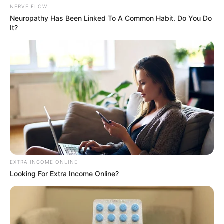
ดูดวงรายวัน ประจำวันอังคาร 30 สิงหาคม 2565 คนวันอาทิตย์ ไพ่ประจำวัน
NERVE FLOW
ของท่าน คือ ไพ่กิเลส ระวังกิเลสในใจตนเองจะนำปัญหามาให้ ความรักที่เข้า
Neuropathy Has Been Linked To A Common Habit. Do You Do
มายังคงเป็นภาพมายา ระวังจะลุ่มหลงในความรักจนเสียเงินทองมากมาย
It?
งดลงทุน หรือเชื่อใจใคร จะเสียงเงินไปเพราะความอยากได้อยากมี…
ดวงรายวัน 29 สิงหาคม 2565
29 ส.ค. 2022
ดวงรายวัน 28 สิงหาคม 2565
28 ส.ค. 2022
EXTRA INCOME ONLINE
Looking For Extra Income Online?
ดวงรายวัน 27 สิงหาคม 2565
27 ส.ค. 2022