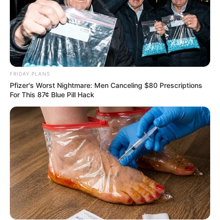
ทายนิสัย
FRIDAY PLANS
Pfizer's Worst Nightmare: Men Canceling $80 Prescriptions
For This 87¢ Blue Pill Hack
ดวงรายวัน 30 สิงหาคม 2565
อ.มิก พชร ทูตเทวะ
30 ส.ค. 2022