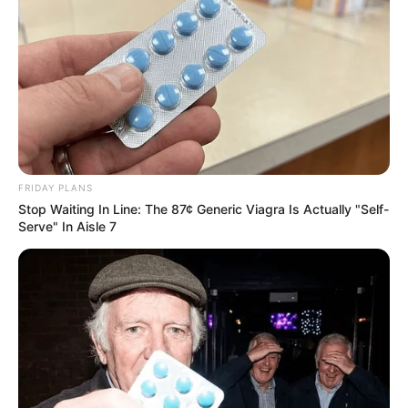
FRIDAY PLANS
Stop Waiting In Line: The 87¢ Generic Viagra Is Actually "Self-
Serve" In Aisle 7
See How The Blue Lagoon Cast Has Changed After
46 Years
BRAINBERRIES