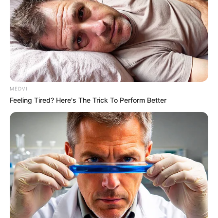
MEDVI
Feeling Tired? Here's The Trick To Perform Better
Her Story Isn't What You Think—You''ll Be
Surprised
BRAINBERRIES