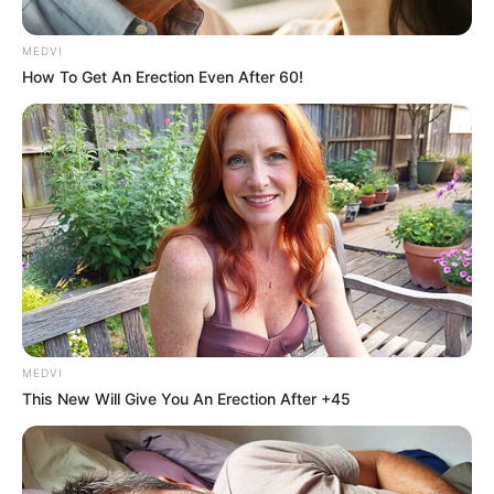
MEDVI
How To Get An Erection Even After 60!
You Wouldn't Believe It If It Wasn't Caught On
Camera!
BRAINBERRIES
MEDVI
This New Will Give You An Erection After +45
Unleashing Her Passion: Demi Moore's 8 Sultriest
Movie Roles!
BRAINBERRIES