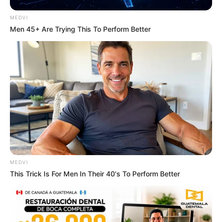
MEDVI
Men 45+ Are Trying This To Perform Better
ดวงรายวัน 5 กันยายน 2565
5 ก.ย. 2022
MEDVI
This Trick Is For Men In Their 40's To Perform Better