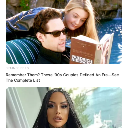
ในดวงชะตาชาว ราศีธนู มีดาวเจ้าเรือนการเงินคือดาวเสาร์
หรือเรียกว่ากดุมภะ กดุมภะโคจรเป็นมหาอุตมาเกือบ 2 ปี
เต็ม และดาวเสาร์ซึ่งเป็นดาวเจ้าเรือนโคจรโดดเด่นไปสิ้น
สุด วันที่ 26 พ.ย. 2557 แปลว่า นี่คือโอกาสในช่วงเวลาของ
ความรวยที่จะเกิดขึ้นกับคนที่เกิดใน ราศีธนู และ
ในห้วงช่วง
เดือน ก.พ. 2557 ถึง มี.ค. 2557 ดาวศุกร์ซึ่งเป็นดาว
ตัวแทนของการเงิน ตัวแทนความรัก ความมั่นคั่ง โคจร
ย้อนวิถีกลับมาเรือนการเงิน คือกดุมภะก็แปลว่า ชาว ราศี
ธนู มีโอการร่ำรวยโชคดี มีความสุขฉับพลัน โอกาสที่เหมือน
BRAINBERRIES
Remember Them? These '90s Couples Defined An Era—See
หลุดมือไปแล้วนั้นจะกลับคืนมา
The Complete List
ขอบคุณข้อมูลจากรายการ ศึก 12 ราศี
ดวงร่ำรวย
ดูดวง
ดูดวง 12 ราศี
รวยไม่ทันตั้งตัว
ร่ำรวย