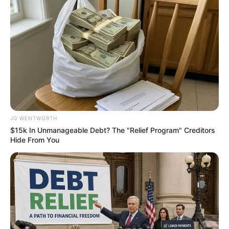
From Baddies To Sweethearts: 9 Actresses That
Can Do It All!
BRAINBERRIES
JG WENTWORTH
$15k In Unmanageable Debt? The "Relief Program" Creditors
Hide From You
You'll Be Amazed By The Blue Lagoon Stars Today
BRAINBERRIES