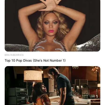
The Massive Snake That's Redefining 'Giant'—
Bigger Than Anacondas
BRAINBERRIES
BRAINBERRIES
Top 10 Pop Divas (She's Not Number 1)
The Monster Snake That Makes Anacondas Look
Tiny!
BRAINBERRIES
Remember This Kick-Ass Star? See His Shocking
Transformation
BRAINBERRIES