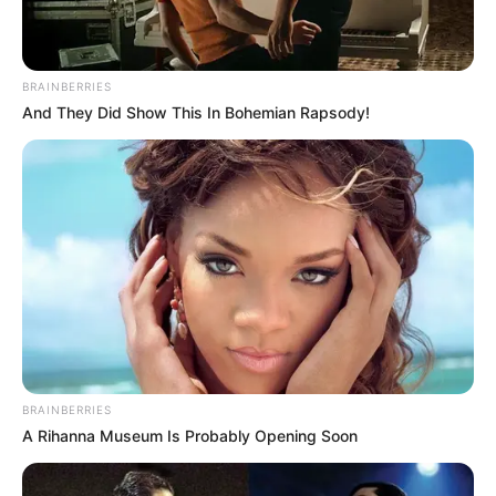
BRAINBERRIES
And They Did Show This In Bohemian Rapsody!
Why this ordinary drink is the secret to feeling
your best every day
CTA LOVE
BRAINBERRIES
A Rihanna Museum Is Probably Opening Soon