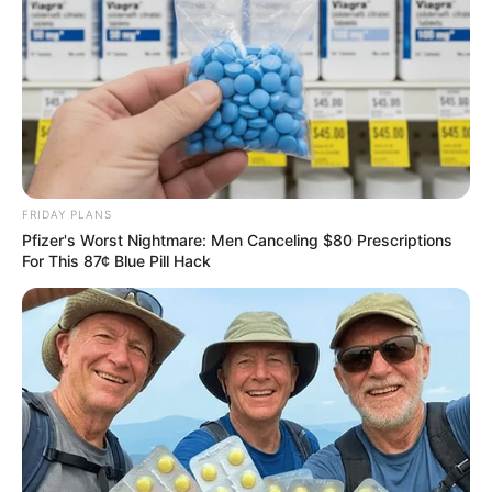
Watch The Most Jaw‑Dropping Figure Skating
Moments
BRAINBERRIES
FRIDAY PLANS
Pfizer's Worst Nightmare: Men Canceling $80 Prescriptions
For This 87¢ Blue Pill Hack
Hollywood's Inaccurate Portrayal of Reality - Take
a Look Inside!
BRAINBERRIES