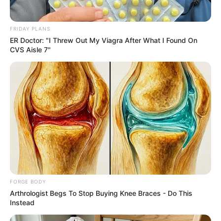
FRIDAY PLANS
ER Doctor: "I Threw Out My Viagra After What I Found On
CVS Aisle 7"
Did You Notice How Natural Simba’s Movements
Looked In The Movie?
BRAINBERRIES
FORGE BODY
Arthrologist Begs To Stop Buying Knee Braces - Do This
Instead