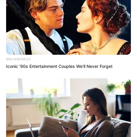
BRAINBERRIES
Most People Don't Know That These 8 Celebrities
Iconic '90s Entertainment Couples We'll Never Forget
Are Muslim
BRAINBERRIES