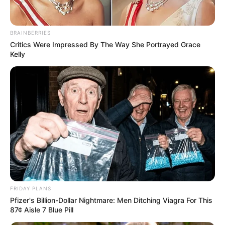
ดูดวง
ราศีใดในช่วงนี้จะ
รวยไม่ทันตั้งตัว
ซึ่งในบรรดา
ทั้งหมด 12 ราศีนั้น จะเป็นราศีของคุณหรือเปล่า ทาง
Horoscope.Mthai.com
ได้นำข้อมูลมาฝากกันแล้วครับ
BRAINBERRIES
Critics Were Impressed By The Way She Portrayed Grace
Kelly
ราศีในช่วงนี้จะ รวยไม่ทันตั้งตัว
FRIDAY PLANS
ราศีธนู (16 ธ.ค. – 15 ม.ค.) ในช่วงนี้จะ
รวยไม่ทันตั้งตัว
Pfizer's Billion-Dollar Nightmare: Men Ditching Viagra For This
87¢ Aisle 7 Blue Pill