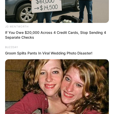
JG WENTWORTH
If You Owe $20,000 Across 4 Credit Cards, Stop Sending 4
Separate Checks
Busting Movie Myths! Common Clichés That Don't
Reflect Reality
BUZZDAY
Groom Splits Pants In Viral Wedding Photo Disaster!
BRAINBERRIES