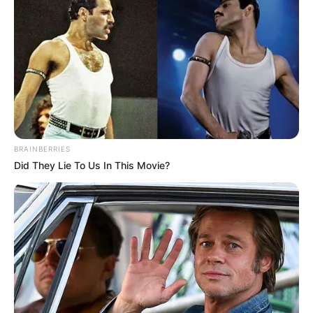
Why this ordinary drink is the secret to feeling
your best every day
CTA FAVORITE
BRAINBERRIES
Did They Lie To Us In This Movie?