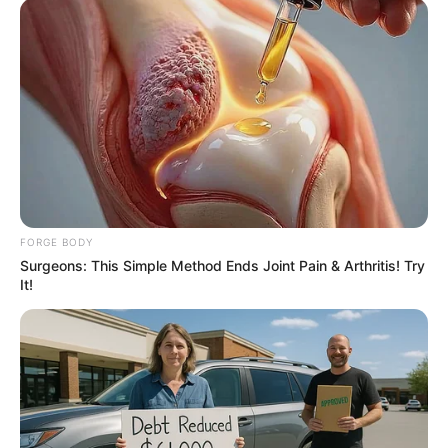
BRAINBERRIES
FORGE BODY
Surgeons: This Simple Method Ends Joint Pain & Arthritis! Try
It!
What Happened To The Blue Lagoon Cast? See
Them Now
BRAINBERRIES