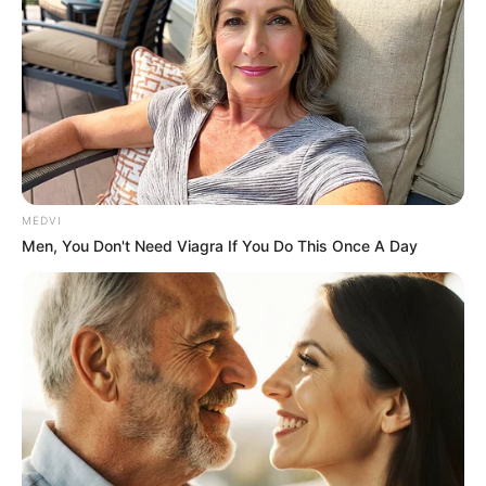
MEDVI
The Way You Sit Could Expose Your True
Men, You Don't Need Viagra If You Do This Once A Day
Personality
BRAINBERRIES