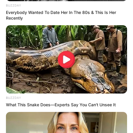
BUZZDAY
Everybody Wanted To Date Her In The 80s & This Is Her
Recently
ดวงรายวัน 12 กันยายน 2565
12 ก.ย. 2022
BUZZDAY
What This Snake Does—Experts Say You Can't Unsee It