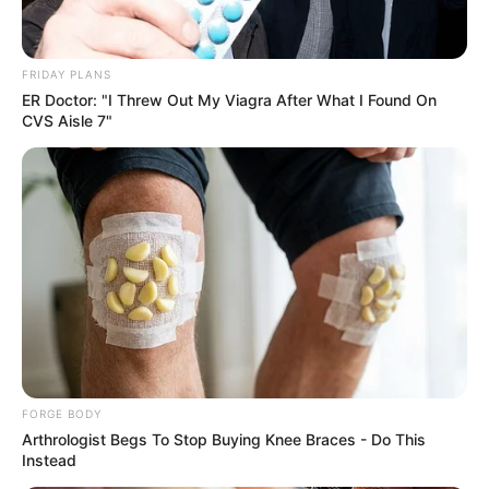
FRIDAY PLANS
ER Doctor: "I Threw Out My Viagra After What I Found On
CVS Aisle 7"
How They Made Little Simba Look So Lifelike in
'The Lion King'
BRAINBERRIES
FORGE BODY
Arthrologist Begs To Stop Buying Knee Braces - Do This
Instead
6 Best '90s Action Movies To Watch Today