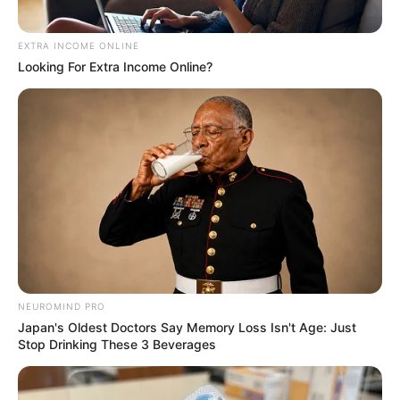
EXTRA INCOME ONLINE
Looking For Extra Income Online?
These '90s Couples Will Always Hold A Special
Place In Our Hearts
BRAINBERRIES
NEUROMIND PRO
Japan's Oldest Doctors Say Memory Loss Isn't Age: Just
Stop Drinking These 3 Beverages
These Actors Didn't Want To Share The Spotlight
BRAINBERRIES