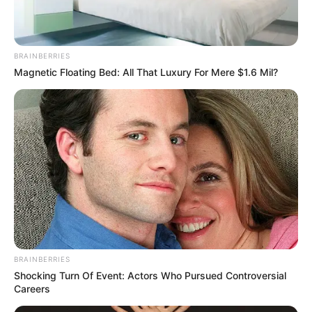
your best every day
CTA FAVORITE
Top 9 Most Controversial 'Late Show' Moments
BRAINBERRIES
BRAINBERRIES
Magnetic Floating Bed: All That Luxury For Mere $1.6 Mil?
46 Years Later, The Blue Lagoon Stars Look
Unrecognizable
BRAINBERRIES
BRAINBERRIES
Shocking Turn Of Event: Actors Who Pursued Controversial
Careers