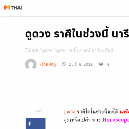
Skip
ดูดวง ราศีในช่วงนี้ นาร
to
content
Home
/
ดูดวง
/ ดูดวง ราศีในช่วงนี้ นารีอุปถัมภ์
เจ้าหมอดู
25 มี.ค. 2014
4
แชร์
ดูดวง
ราศีใดในช่วงนี้จะได้
นารี
คุณหรือเปล่า ทาง
Horoscop