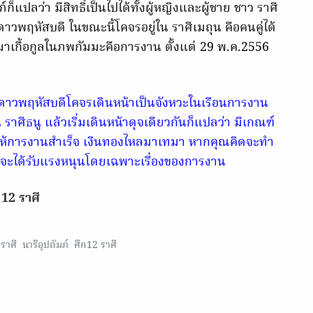
ก็แปลว่า มีสิทธิ์เป็นไปได้ทั้งผู้หญิงและผู้ชาย ชาว ราศี
อดาวพฤหัสบดี ในขณะนี้โคจรอยู่ใน ราศีเมถุน คือคนคู่ได้
มาเกื้อกูลในภพกัมมะคือการงาน ตั้งแต่ 29 พ.ค.2556
7 ดาวพฤหัสบดีโคจรเดินหน้าเป็นจังหวะในเรือนการงาน
น ราศีธนู แล้วเริ่มเดินหน้าดุจเดียวกันก็แปลว่า มีเกณฑ์
้ำชูให้การงานสำเร็จ เงินทองไหลมาเทมา หากคุณคิดจะทำ
วิตจะได้รับแรงหนุนโดยเฉพาะเรื่องของการงาน
12 ราศี
ราศี
นารีอุปถัมภ์
ศึก12 ราศี