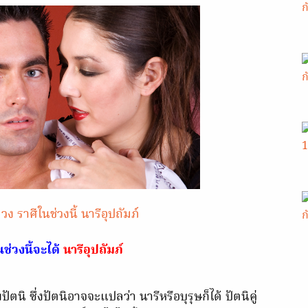
วง ราศีในช่วงนี้ นารีอุปถัมภ์
ช่วงนี้จะได้
นารีอุปถัมภ์
ัตนิ ซึ่งปัตนิอาจจะแปลว่า นารีหรือบุรุษก็ได้ ปัตนิคู่