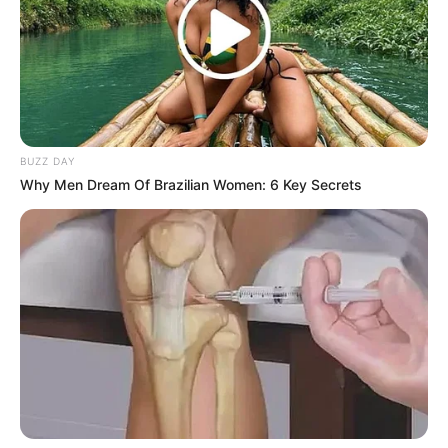
BUZZ DAY
Why Men Dream Of Brazilian Women: 6 Key Secrets
These '90s Couples Will Always Hold A Special
Place In Our Hearts
BRAINBERRIES