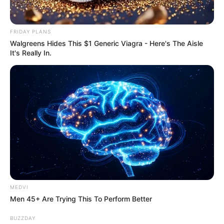
จากต่างประเทศ งานที่คาดไม่ถึง จะนำมาซึ่งการเงินก้อน
ใหญ่
FRIDAY PLANS
ขอบคุณข้อมูลจากรายการ ศึก 12 ราศี
Walgreens Hides This $1 Generic Viagra - Here's The Aisle
It's Really In.
ดูดวง
ดูดวง 12 ราศี
ศึก12 ราศี
เงินหล่นทับ
โชคดี
โชคดีเงินหล่นทับ
MEDVI
Men 45+ Are Trying This To Perform Better
BUZZDAY