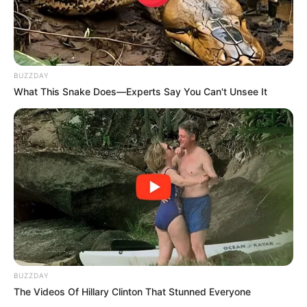
BUZZDAY
What This Snake Does—Experts Say You Can't Unsee It
Feeling Tired? Here's The Trick To Perform Better
MEDVI
BUZZDAY
The Videos Of Hillary Clinton That Stunned Everyone