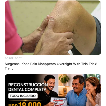
4x Stronger Than Viagra! This To Perform Better
MEDVI
FORGE BODY
Surgeons: Knee Pain Disappears Overnight With This Trick!
Try It
How To Get An Erection Even After 60!
MEDVI