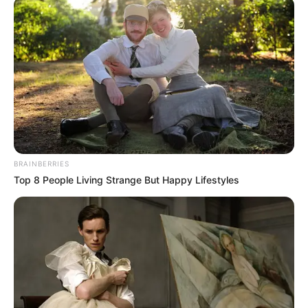
$30k In Debt Relief Scandal: What Financial
Institutions Quietly Conceal
JG WENTWORTH
Polar Bear Approaches Fishermen - Watch
BUZZDAY
BRAINBERRIES
Top 8 People Living Strange But Happy Lifestyles