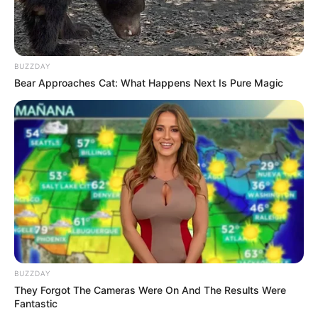
BUZZDAY
Bear Approaches Cat: What Happens Next Is Pure Magic
The Monster Snake That Makes Anacondas Look
Tiny!
BRAINBERRIES
BUZZDAY
They Forgot The Cameras Were On And The Results Were
Fantastic