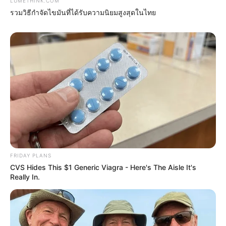
LUMETHINK.COM
รวมวิธีกำจัดไขมันที่ได้รับความนิยมสูงสุดในไทย
Most People Don't Know That These 8 Celebrities
Are Muslim
BRAINBERRIES
She Took Her Love For Horses To A Whole New
Level
FRIDAY PLANS
BRAINBERRIES
CVS Hides This $1 Generic Viagra - Here's The Aisle It's
Really In.