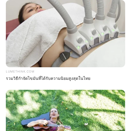
This New Will Give You An Erection After +45
MEDVI
LUMETHINK.COM
รวมวิธีกำจัดไขมันที่ได้รับความนิยมสูงสุดในไทย
CVS Hides This $1 Generic Viagra - Here's The
Aisle It's Really In.
FRIDAY PLANS