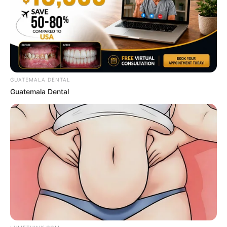
Meet The 6 Legendary Child Actors Who Became
Real Life Criminals
BRAINBERRIES
GUATEMALA DENTAL
Guatemala Dental
Will You Survive? 10 Things To Keep In Your
Emergency Kit
BRAINBERRIES