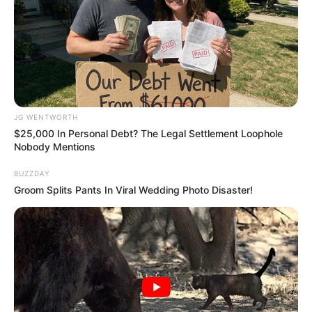
CTA FAVORITE
JG WENTWORTH
$25,000 In Personal Debt? The Legal Settlement Loophole
Nobody Mentions
BUZZDAY
Groom Splits Pants In Viral Wedding Photo Disaster!
Think Your Crush Doesn't Notice You? Think Again
BRAINBERRIES