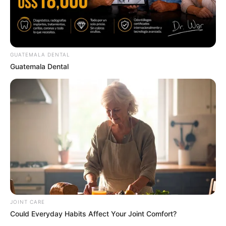
GUATEMALA DENTAL
Guatemala Dental
Men, You Don't Need Viagra If You Do This Once A
Day
MEDVI
JOINT CARE
Could Everyday Habits Affect Your Joint Comfort?