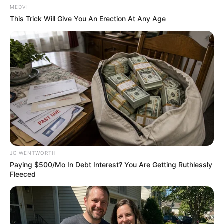
MEDVI
Why this ordinary drink is the secret to feeling
This Trick Will Give You An Erection At Any Age
your best every day
CTA FAVORITE
Take A Look At Demi Moore's Most Iconic And
Provocative Roles
BRAINBERRIES
JG WENTWORTH
Paying $500/Mo In Debt Interest? You Are Getting Ruthlessly
Fleeced
Why this ordinary drink is the secret to feeling
your best every day