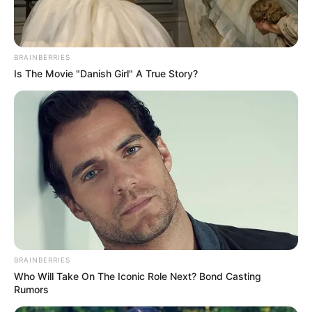
Remember Albert? You Better Sit Down Before You
See Him Today
BRAINBERRIES
BUZZDAY
Is The Movie "Danish Girl" A True Story?
Co-stars Who Lost Control While Kissing Each
BRAINBERRIES
Other
Who Will Take On The Iconic Role Next? Bond Casting
BUZZDAY
Rumors