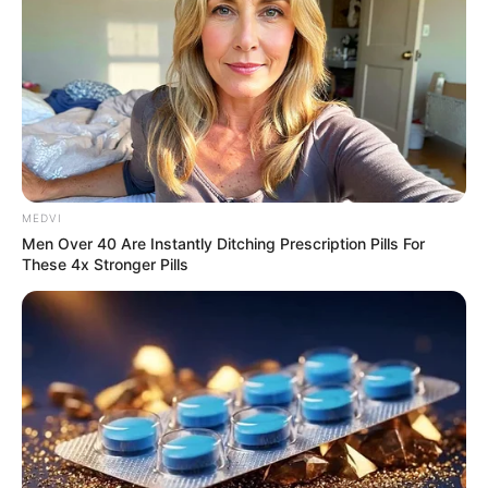
ราศีพฤษภ (14 พ.ค. – 13 มิ.ย.) ในช่วงนี้จะ
โชคดีเงิน
หล่นทับ
ชาว ราศีพฤษภ มีทุกข์มาหลายปี เป็นเหตุให้ต้องเข้าวัด
ทำบุญกันบ่อยๆ และนี่เองที่ส่งผลดี ประกอบกับขยันมุ่งมั่น
เพราะกลัวว่าจะลำบากและมีทุกข์อย่างที่เคยเป็น ยอม
เหนื่อยอย่างหนัก สร้างทางไว้ให้กับตัวเองอย่างมากมาย
MEDVI
Men Over 40 Are Instantly Ditching Prescription Pills For
และถึงเวลานี้จึงเป็นที่มาของ โชคดีเงินหล่นทับ
These 4x Stronger Pills
ดาวเจ้าเรือนการเงินคือดาวพุธโคจรทับชะตาเกิดของชาว
ราศีราศีพฤษภ ตั้งแต่หลังสงกรานต์จนถึงต้นเดือน มิ.ย.
เป็นห้วงช่วงเวลาที่ดีของชาว ราศีพฤษภ มีดาวการเงินโคจร
ทับชะตาเกิด อีกทั้งดาวในเรือนการเงินคือดาวพฤหัสบดี
โคจรเดินหน้า และดาวพฤหัสบดีมาจากเรือนมรณะมาจาก
เรือนกัมมะ แปลว่า
งานที่เกิดการเปลี่ยนแปลง งานที่เกิด