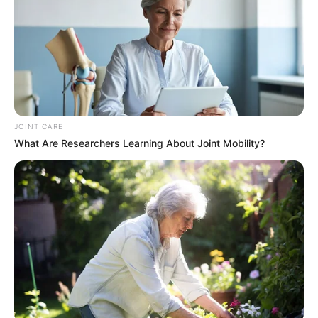
JOINT CARE
What Are Researchers Learning About Joint Mobility?
You Wouldn't Believe It If It Wasn't Caught On
Camera!
BRAINBERRIES