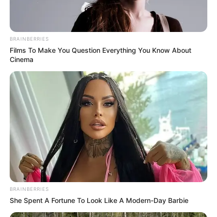
BRAINBERRIES
Films To Make You Question Everything You Know About
Discover What May Be Influencing Your Joint
Cinema
Mobility
JOINT CARE
เรื่องอื่นๆ ที่น่าสนใจ
BRAINBERRIES
She Spent A Fortune To Look Like A Modern-Day Barbie