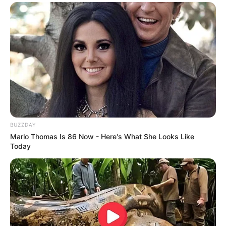
Japan's Oldest Doctors Say Memory Loss Isn't
Age: Just Stop Drinking These 3 Beverages
NEUROMIND PRO
BUZZDAY
Marlo Thomas Is 86 Now - Here's What She Looks Like
Today
Men 45+ Are Trying This To Perform Better
MEDVI