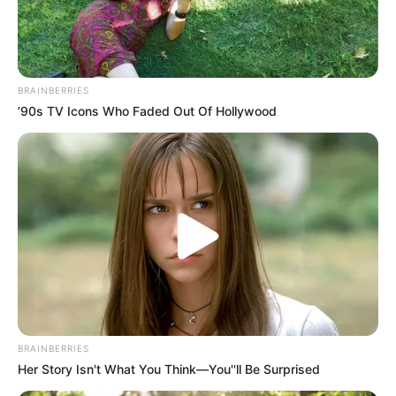
BRAINBERRIES
’90s TV Icons Who Faded Out Of Hollywood
Pfizer's Billion-Dollar Nightmare: Men Ditching
Viagra For This 87¢ Aisle 7 Blue Pill
FRIDAY PLANS
BRAINBERRIES
Her Story Isn't What You Think—You''ll Be Surprised