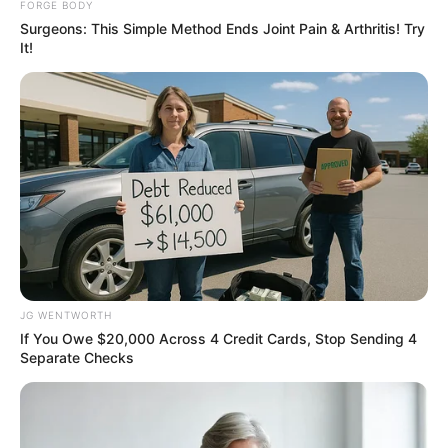
FORGE BODY
Surgeons: This Simple Method Ends Joint Pain & Arthritis! Try
It!
It Might Be Quentin Tarantino's Last Movie
BRAINBERRIES
JG WENTWORTH
If You Owe $20,000 Across 4 Credit Cards, Stop Sending 4
Separate Checks
Why everything you thought you knew about water
might be wrong
CTA LOVE