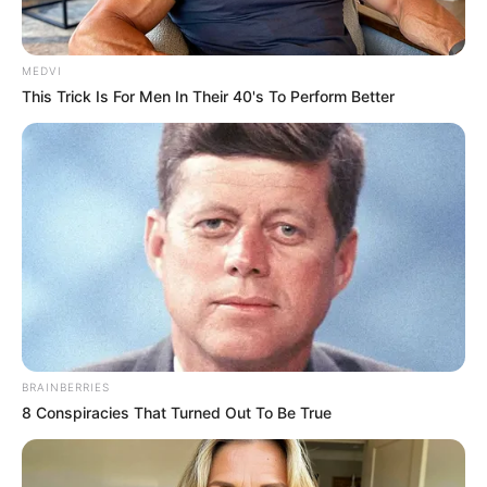
ดูดวง
ราศีใดในช่วงนี้จะ
โชคดีเงินหล่นทับ
ซึ่งในบรรดา
ทั้งหมด 12 ราศีนั้น จะเป็นราศีของคุณหรือเปล่า ทาง
Horoscope.Mthai.com
ได้นำข้อมูลมาฝากกันแล้วครับ
MEDVI
This Trick Is For Men In Their 40's To Perform Better
BRAINBERRIES
8 Conspiracies That Turned Out To Be True
ราศีในช่วงนี้จะ โชคดีเงินหล่นทับ