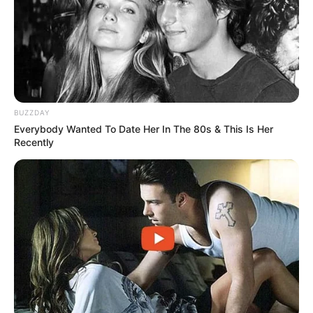
Men, You Don't Need Viagra If You Do This Once A
Day
MEDVI
BUZZDAY
Everybody Wanted To Date Her In The 80s & This Is Her
Recently
Why this ordinary drink is the secret to feeling
your best every day
CTA FAVORITE