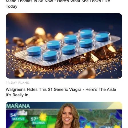
Marlo Thomas Is 86 Now - Here's What She Looks Like
Today
This New Will Give You An Erection After +45
MEDVI
FRIDAY PLANS
Walgreens Hides This $1 Generic Viagra - Here's The Aisle
It's Really In.