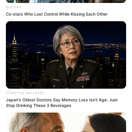
BUZZDAY
Co-stars Who Lost Control While Kissing Each Other
CVS Hides This $1 Generic Viagra - Here's The
Aisle It's Really In.
FRIDAY PLANS
COGNITIVE WELLNESS
Japan's Oldest Doctors Say Memory Loss Isn't Age: Just
Stop Drinking These 3 Beverages