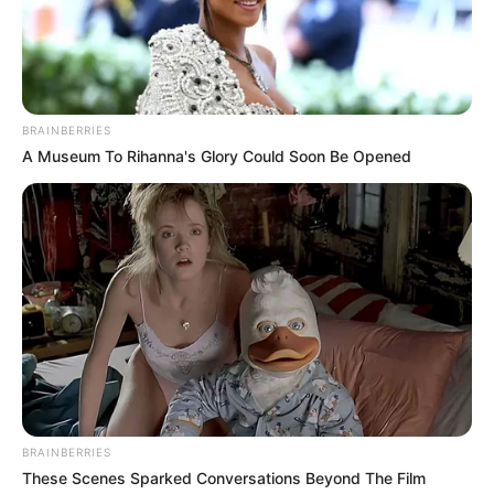
13 ก.ย. 2022
BRAINBERRIES
A Museum To Rihanna's Glory Could Soon Be Opened
ดวงรายวัน 12 กันยายน 2565
12 ก.ย. 2022
BRAINBERRIES
These Scenes Sparked Conversations Beyond The Film