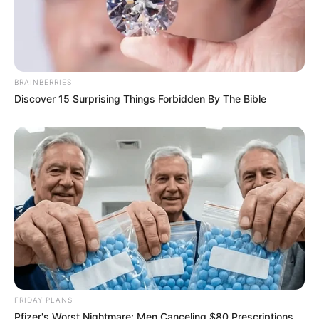
BRAINBERRIES
Discover 15 Surprising Things Forbidden By The Bible
ดวงรายวัน 2 กันยายน 2565
2 ก.ย. 2022
FRIDAY PLANS
Pfizer's Worst Nightmare: Men Canceling $80 Prescriptions