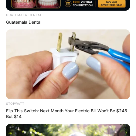
6 Best 90’s Action Movies From Your Childhood
GUATEMALA DENTAL
Guatemala Dental
BRAINBERRIES
STOPWATT
Have You Seen Her GRWM? She Inspires Millions
Flip This Switch: Next Month Your Electric Bill Won't Be $245
BRAINBERRIES
But $14
She Gave Up A Normal Life To Act Like A Horse
BRAINBERRIES