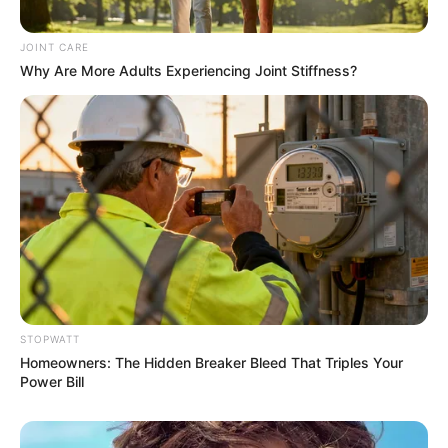
JOINT CARE
Why Are More Adults Experiencing Joint Stiffness?
Culkin Cracks Up The Web With His Own Version
Of ‘Home Alone’
BRAINBERRIES
STOPWATT
Homeowners: The Hidden Breaker Bleed That Triples Your
Power Bill
These Actors Didn't Want To Share The Spotlight