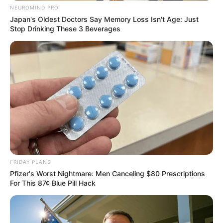
NEUROMIND PRO
Japan's Oldest Doctors Say Memory Loss Isn't Age: Just
Stop Drinking These 3 Beverages
If You Owe $20,000 Across 4 Credit Cards, Stop
Sending 4 Separate Checks
JG WENTWORTH
FRIDAY PLANS
Pfizer's Worst Nightmare: Men Canceling $80 Prescriptions
For This 87¢ Blue Pill Hack