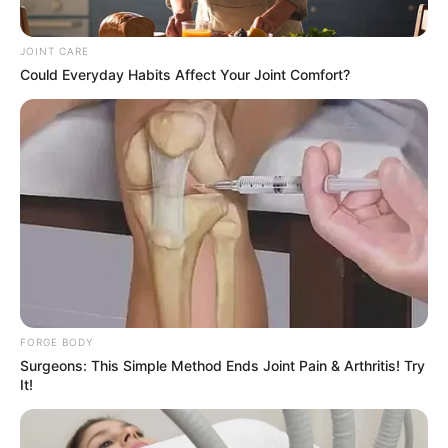
Commit!
BRAINBERRIES
JOINT CARE
Could Everyday Habits Affect Your Joint Comfort?
Who Will Be the Next James Bond? Here's What
We Know So Far
FORGE BODY
BRAINBERRIES
Surgeons: This Simple Method Ends Joint Pain & Arthritis! Try
It!