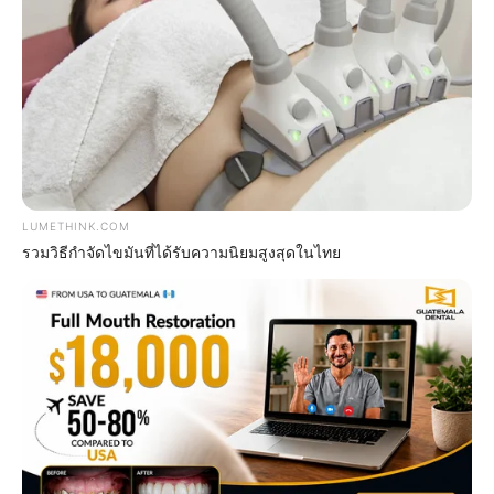
Why this ordinary drink is the secret to feeling
your best every day
LUMETHINK.COM
CTA FAVORITE
รวมวิธีกำจัดไขมันที่ได้รับความนิยมสูงสุดในไทย