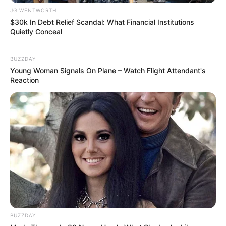
JG WENTWORTH
Co-stars Who Lost Control While Kissing Each
$30k In Debt Relief Scandal: What Financial Institutions
Other
Quietly Conceal
BUZZDAY
BUZZDAY
Young Woman Signals On Plane – Watch Flight Attendant's
Reaction
Remember Chaz Bono? You Better Sit Down
Before You See Him Now
BUZZDAY
BUZZDAY