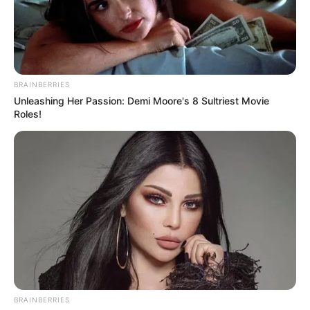
BRAINBERRIES
From Baddies To Sweethearts: These 9 Actresses
Unleashing Her Passion: Demi Moore's 8 Sultriest Movie
Can Do It All
Roles!
BRAINBERRIES
BRAINBERRIES