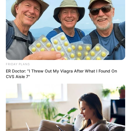
สับรางไม่ทัน เพราะเสน่ห์แรงแบบสุดๆ
ราศีกุมภ์ ( 13 ก.พ. – 13 มี.ค.) ในช่วงนี้จะ
สับรางไม่ทัน
เพราะเสน่ห์แรงแบบสุดๆ
สาเหตุที่เป็น ราศีกุมภ์ เนื่องจากในช่วงนี้ ราศีกุมภ์ มีดาว
ศุกร์เป็นดาวตัวแทนของเสน่งเป็นเรื่องมนตรา เรื่องแห่ง
ความสุขเป็นปทุมเกณฑ์ จึงเป็นเหตุให้เสน่ห์แรงแบบสุดๆ
FRIDAY PLANS
ER Doctor: "I Threw Out My Viagra After What I Found On
สับรางไม่ทัน
คำว่าเสน่ห์แรงนั้นมีหลากหลายประการด้วย
CVS Aisle 7"
กัน ไม่ว่าจะเป็นเสน่ห์แรงกับผู้หลักผู้ใหญ่ หรือแม้กระทั่งคน
รอบข้างก็ตาม โดยเฉพาะในช่วงเดือน พ.ค. มิ.ย. ก.ค. ปี
2557 จะเสน่ห์แรงแบบสุดๆ
ดูดวง
ดูดวง 12 ราศี
สับรางไม่ทัน
เสน่ห์แรง
เสน่ห์แรงสับรางไม่ทัน