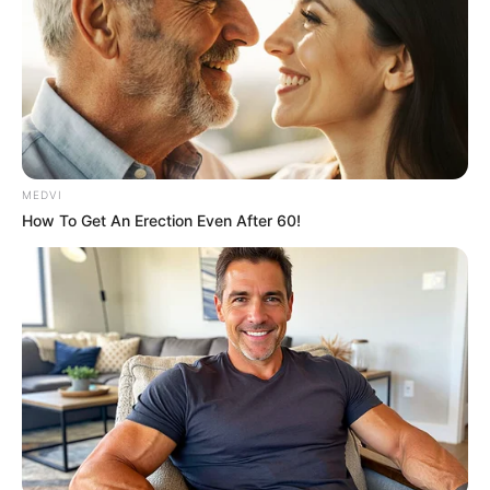
This Trick Will Give You An Erection At Any Age
MEDVI
MEDVI
How To Get An Erection Even After 60!
Men 45+ Are Trying This To Perform Better
MEDVI