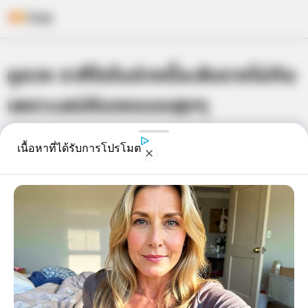
Skip
ดูดวง ราศีใดในช่วงนี้จะสับรางไม่ทัน
to
content
เพราะเสน่ห์แรงแบบสุดๆ
เจ้าหมอดู
28 พ.ค. 2014
10
เนื้อหาที่ได้รับการโปรโมต
แชร์