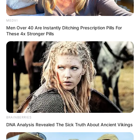
จะไปทางไหน จะทำอะไร ก็มีแต่คนจับจ้อง เพราะช่วงนี้คุณ
จะเสน่ห์แรงแบบสุดๆ เรียกได้ว่า
สับรางไม่ทัน
กันเลยที
เดียว แต่จะเป็นราศีใดในช่วงนี้ ลองมาดูคำทำนายที่
MEDVI
Horoscope.Mthai.com
นำมาฝากกันครับ
Men Over 40 Are Instantly Ditching Prescription Pills For
These 4x Stronger Pills
BRAINBERRIES
DNA Analysis Revealed The Sick Truth About Ancient Vikings