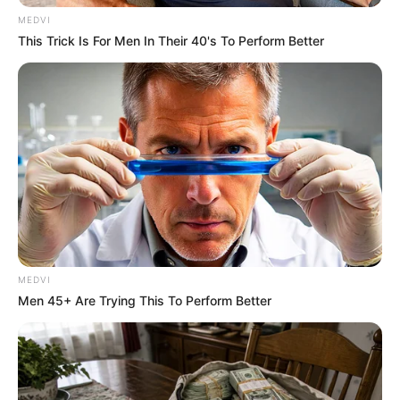
MEDVI
This Trick Is For Men In Their 40's To Perform Better
4x Stronger Than Viagra! This To Perform Better
MEDVI
MEDVI
Men 45+ Are Trying This To Perform Better