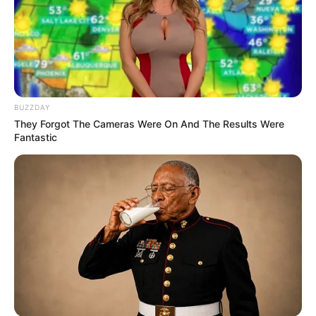
Feeling Tired? Here's The Trick To Perform Better
MEDVI
BUZZDAY
They Forgot The Cameras Were On And The Results Were
Fantastic
Discover What May Be Influencing Your Joint
Mobility
JOINT CARE