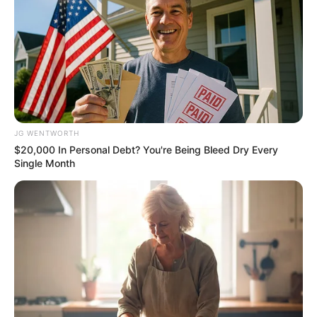
Erase Joint Agony In 7 Days With This Simple
Trick! It's Genius
FORGE BODY
JG WENTWORTH
$20,000 In Personal Debt? You're Being Bleed Dry Every
Single Month
Hidden Sins: 15 Bible Prohibited Acts We All