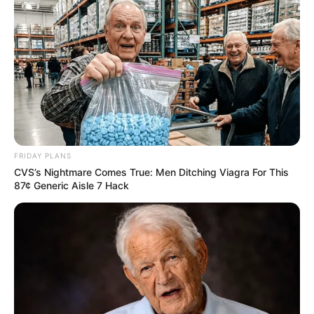
ดวงรายวัน 30 สิงหาคม 2565
30 ส.ค. 2022
FRIDAY PLANS
แสดงความเห็นบน Facebook
CVS’s Nightmare Comes True: Men Ditching Viagra For This
87¢ Generic Aisle 7 Hack
ดูดวงแม่นๆ ยอดนิยม
ดวงรายวัน 14 กันยายน 2565
14 ก.ย. 2022