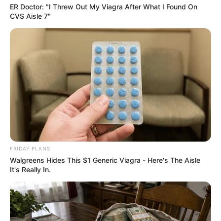
ER Doctor: "I Threw Out My Viagra After What I Found On
Pick A Ring And Nail Shape To Reveal Your
CVS Aisle 7"
Darkest Secrets!
BUZZ DAY
FRIDAY PLANS
Walgreens Hides This $1 Generic Viagra - Here's The Aisle
Everybody Wanted To Date Her In The 80s & This
It's Really In.
Is Her Recently
BUZZDAY