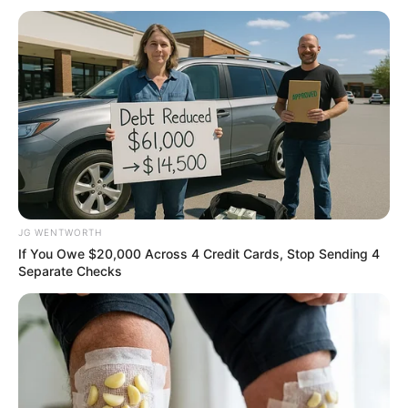
Japan's Oldest Doctors Say Memory Loss Isn't
Age: Just Stop Drinking These 3 Beverages
NEUROMIND PRO
JG WENTWORTH
If You Owe $20,000 Across 4 Credit Cards, Stop Sending 4
Separate Checks