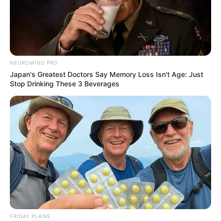
NEUROMIND PRO
Surgeons: This Simple Method Ends Joint Pain &
Japan's Greatest Doctors Say Memory Loss Isn't Age: Just
Arthritis! Try It!
Stop Drinking These 3 Beverages
FORGE BODY
FRIDAY PLANS