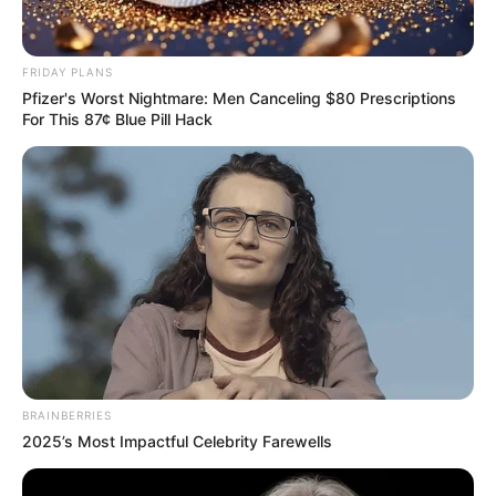
จะเป็นเพื่อน ผู้ร่วมงาน คนใกล้ชิดสนิทสนม ก็เป็นไปได้ทั้ง
นั้นสำหรับชาว ราศี ที่จะ
พบรักกับคนใกล้ตัว
มาลุ้นกันได้
กับ
Horoscope.Mthai.com
ครับ
FRIDAY PLANS
Pfizer's Worst Nightmare: Men Canceling $80 Prescriptions
For This 87¢ Blue Pill Hack
BRAINBERRIES
ราศี เมษ (13 เม.ย. – 13 พ.ค.) จะ
พบรักกับคนใกล้ตัว
2025’s Most Impactful Celebrity Farewells