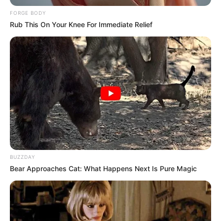
FORGE BODY
Rub This On Your Knee For Immediate Relief
This New Will Give You An Erection After +45
MEDVI
BUZZDAY
Bear Approaches Cat: What Happens Next Is Pure Magic
Why everything you thought you knew about water
might be wrong
CTA LOVE