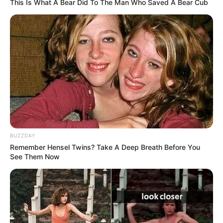
This Is What A Bear Did To The Man Who Saved A Bear Cub
Pfizer's Worst Nightmare: Men Canceling $80
Prescriptions For This 87¢ Blue Pill Hack
FRIDAY PLANS
BUZZDAY
Remember Hensel Twins? Take A Deep Breath Before You
See Them Now