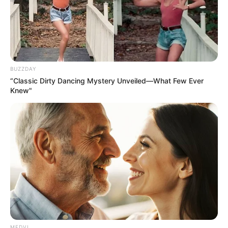
Men, You Don't Need Viagra If You Do This Once A
Day
MEDVI
BUZZDAY
“Classic Dirty Dancing Mystery Unveiled—What Few Ever
Knew"
Men 45+ Are Trying This To Perform Better
MEDVI
MEDVI