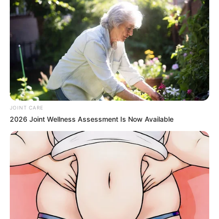
8 Movies Based On Real Stories That Give Us
Shivers
BRAINBERRIES
JOINT CARE
2026 Joint Wellness Assessment Is Now Available
’90s TV Icons Who Faded Out Of Hollywood
BRAINBERRIES