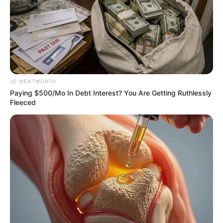
JG WENTWORTH
Paying $500/Mo In Debt Interest? You Are Getting Ruthlessly
Fleeced
The Videos Of Hillary Clinton That Stunned
Everyone
BUZZDAY