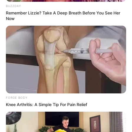
Top 9 Most Controversial 'Late Show' Moments
BUZZDAY
BRAINBERRIES
Remember Lizzie? Take A Deep Breath Before You See Her
Now
Bollywood’s Boldest Dance Scenes Still Trending
BRAINBERRIES
FORGE BODY
Knee Arthritis: A Simple Tip For Pain Relief
เรื่องอื่นๆ ที่น่าสนใจ