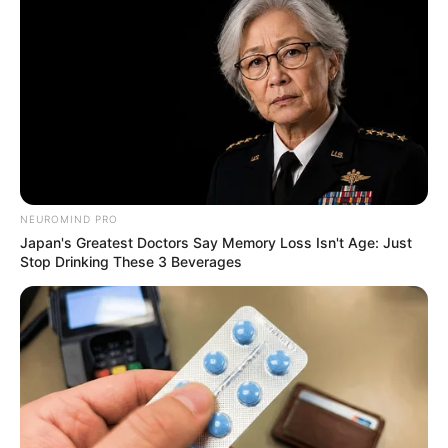
ต้องบอกก่อนว่าคนใกล้ตัว คำว่าคนใกล้ตัวนั้นคือใครบ้าง ก็
เพื่อน ผู้ร่วมงาน คนใกล้ชิดสนิทสนม ถามว่าจะเกิดในช่วง
ไหนสำหรับความรักแบบนี้ ก็ช่วงปลายปีเดือน ธ.ค. ไปจนถึง
เดือน ม.ค. ปี 2558 ครับ
ทั้งนี้สาเหตุที่เป็นแบบนี้ก็เพราะดาวพุธซึ่งเป็นดาวเจ้าเรือน
เพื่อนโคจรบนท้องฟ้าไปสัมพันธ์กับดาวศุกร์ซึ่งแปลว่าคู่
ครอง หุ้นส่วน เพราะฉะนั้นชาว ราศีเมษ ที่โสดส่วนใหญ่จะ
NEUROMIND PRO
มีโอกาสที่จะอยู่ใกล้ชิดกับเพื่อน เผลอไปเผลอมาเพื่อนกลับ
Japan's Greatest Doctors Say Memory Loss Isn't Age: Just
Stop Drinking These 3 Beverages
กลายมาเป็นสามีหรือภรรยาเราโดยไม่รู้ตัว หรือว่ามีโอกาส
มาครองรัก ครองรสได้มีความสุข
ดวงความรัก
ดูดวง
ดูดวง12ราศี
ดูดวงความรัก
พบรักกับคนใกล้ตัว
รักคนใกล้ตัว