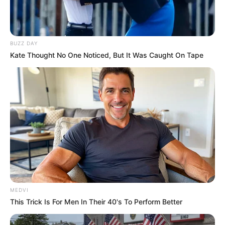
BUZZ DAY
Kate Thought No One Noticed, But It Was Caught On Tape
Who Will Be the Next James Bond? Here's What
We Know So Far
BRAINBERRIES
MEDVI
This Trick Is For Men In Their 40's To Perform Better
Remember Them? These '90s Couples Defined An