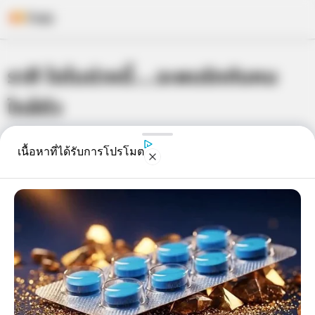
Skip
ราศี ใดในช่วงนี้….จะพบรักกับคน
to
content
ใกล้ตัว
เจ้าหมอดู
15 ธ.ค. 2014
4
เนื้อหาที่ได้รับการโปรโมต
แชร์