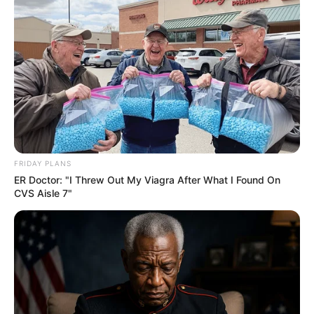
What Happened To Laura San Giacomo? She's Still
Stunning Today!
BRAINBERRIES
Remember This Kick-Ass Star? See His Shocking
Transformation
BRAINBERRIES
FRIDAY PLANS
ER Doctor: "I Threw Out My Viagra After What I Found On
CVS Aisle 7"