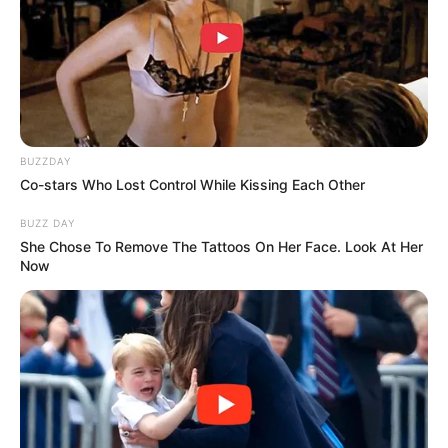
BUZZDAY
Co-stars Who Lost Control While Kissing Each Other
BUZZ DAY
She Chose To Remove The Tattoos On Her Face. Look At Her
Why this ordinary drink is the secret to feeling
Now
your best every day
CTA LOVE