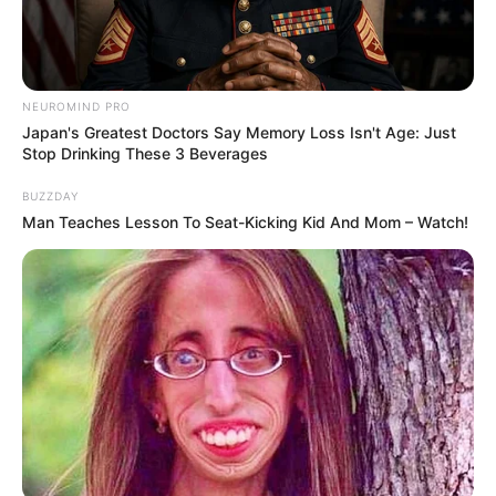
Why this ordinary drink is the secret to feeling
your best every day
CTA FAVORITE
NEUROMIND PRO
Japan's Greatest Doctors Say Memory Loss Isn't Age: Just
Stop Drinking These 3 Beverages
BUZZDAY
Man Teaches Lesson To Seat-Kicking Kid And Mom – Watch!
Hollywood's Inaccurate Portrayal of Reality - Take
a Look Inside!
BRAINBERRIES