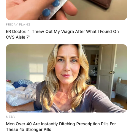
FRIDAY PLANS
ER Doctor: "I Threw Out My Viagra After What I Found On
ABOUT THE AUTHOR
CVS Aisle 7"
เจ้าหมอดู
เนื้อหาที่ได้รับการโปรโมต
MEDVI
Men Over 40 Are Instantly Ditching Prescription Pills For
These 4x Stronger Pills