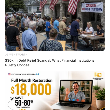
Era—See The Complete List
BRAINBERRIES
JG WENTWORTH
$30k In Debt Relief Scandal: What Financial Institutions
Quietly Conceal
Disney’s Live-Action Simba Was Based On The
Cutest Lion Cub Ever
BRAINBERRIES