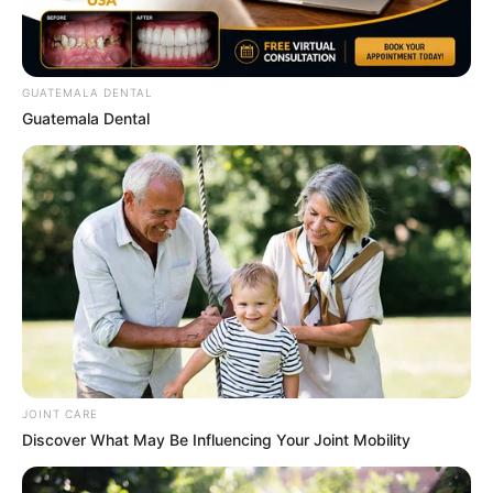
GUATEMALA DENTAL
Guatemala Dental
Think You Know FIFA 2026? These Facts May
Surprise You
BRAINBERRIES
JOINT CARE
Discover What May Be Influencing Your Joint Mobility