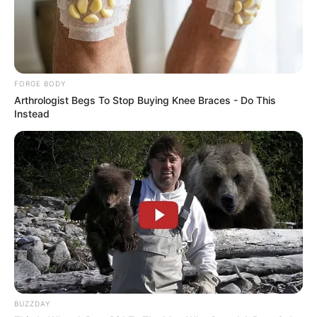
Too Hot For TV? These Scenes Slipped Through
Anyway
BRAINBERRIES
FORGE BODY
Arthrologist Begs To Stop Buying Knee Braces - Do This
Instead
CVS Hides This $1 Generic Viagra - Here's The
Aisle It's Really In.
FRIDAY PLANS
BUZZDAY