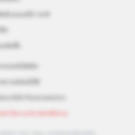
ืชผักและผลไม้ ราคาดี
์ปีก
เหนือชั้น
คาทองยังไม่ดีนัก
สาหกรรมยังพอไปได้
้องระวังภัย ห้ามเคาะตอกเจาะ
นาย โดย
อ.มาศ เคหาสน์ธรรม
นแสไฮเทค
ทำนาย
หมอดู
อ.มาศ ซินแสฮวงจุ้ยระดับโลก