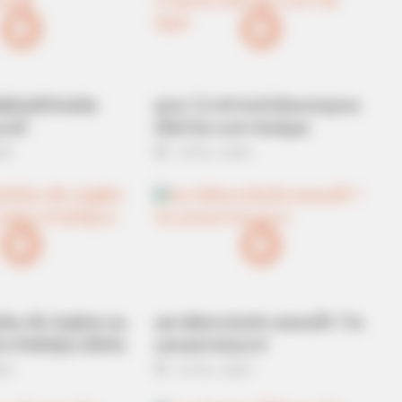
ู่ดีแต่มีตำหนิเส้น
ดูดวง 12 ราศี ประจำเดือนกรกฎาคม
บบนี้
2562 โดย อ.คฑา ชินบัญชร
019
29 มิ.ย. 2019
FORGE BODY
STOP
Knee Arthritis: A Simple Tip For Pain
End 
Relief
100
ันไหน เป็น วันคู่มิตร และ
เผย นิสัยตามวันเกิด ของคนทั้ง 7 วัน
้าง ถ้ายังไม่รู้ มาเช็กกัน
บอกเลยว่าตรงมาก!
019
21 มิ.ย. 2019