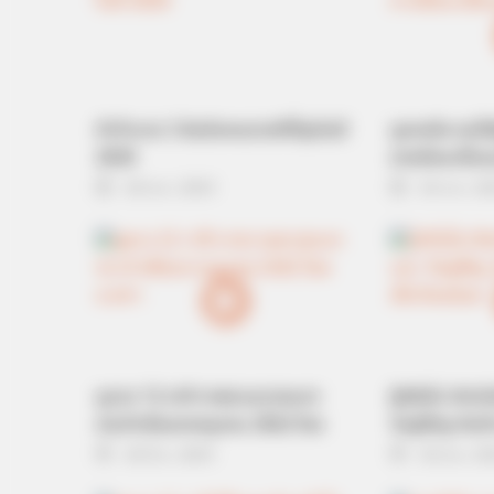
คำทำนาย 3 อันดับคนดวงดีที่สุดในปี
ดูลายมือ คนได้ค
2020
ลายมือจะเป็นแ
28 พ.ย. 2019
10 ส.ค. 2
DIRECTMAX
He Rewrote His Love Life In 15
Minutes—Wife's Shock Says It All
ดูดวง 12 ราศี ภาพรวมดวงชะตา
รู้หรือไม่ เกิดว
ประจำเดือนกรกฎาคม 2562 โดย
วันคู่ศัตรู กันบ
อ.คฑา
หน่อย
28 มิ.ย. 2019
18 พ.ย. 2