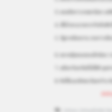
3. ผลผลิตการเกษตรน้อย แต่พ
4. เชื้อโรคระบาดจากวัวหรือสัตว
5. รัฐบาลมีผลงาน เกมการเมือง
6. ตลาดหุ้นชะลอลงเล็กน้อย รา
7. อสังหาริมทรัพย์ไปได้ดี อุต
8. ทิศใต้และทิศตะวันตกร้าย ต
คำทำ
คำทำนาย
คำทำนายปี 2016
ซิ