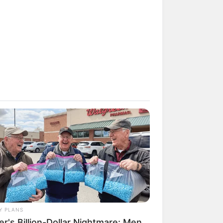
Y PLANS
er's Billion-Dollar Nightmare: Men