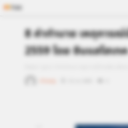
Skip
8 คำทำนาย เหตุการณ์
to
content
2559 โดย ซินแสไฮเท
Home
/
ดูดวง
/ 8 คำทำนาย เหตุการณ์บ้านเมือง เดื
เจ้าหมอดู
11 ก.ค. 2016
4
แชร์