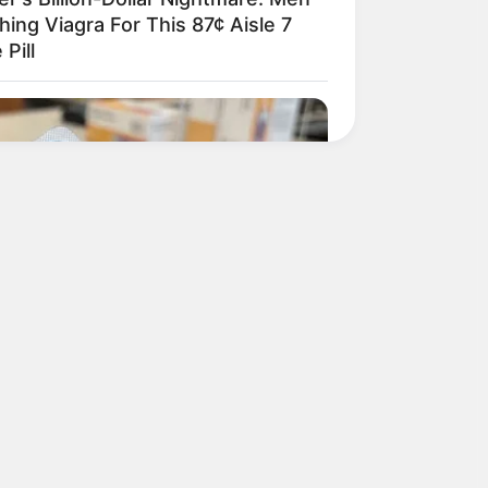
hing Viagra For This 87¢ Aisle 7
 Pill
 My Viagra After What I Found On