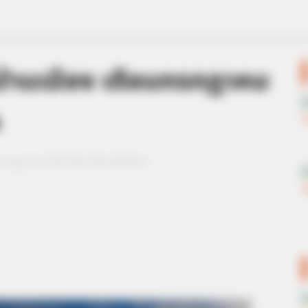
บ้านเมือง เดือนกรกฏาคม
ค
อนกรกฏาคม 2559 โดย ซินแสไฮเทค