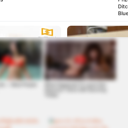
Ditc
Blue
Job — Most People
What Happened To Laura San
Giacomo? She's Still Stunning
Today!
FRIDAY PLANS
ER Doctor: "I Threw Out
CVS Aisle 7"