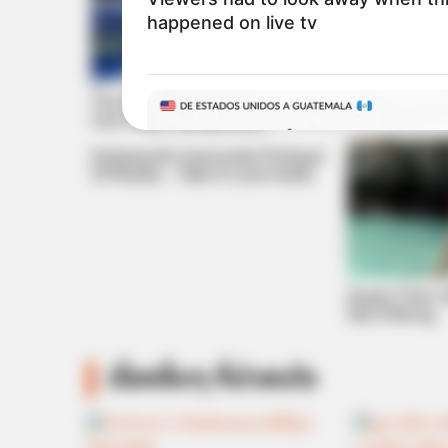
happened on live tv
The World Cup 2026 Facts Fans
Can't Stop Talking About
Hollywood's Inaccurate Portrayal
Of Reality – Take A Look Inside
Guess Their 
Get It Wrong
เรื่องอื่นๆ ที่น่าสนใจ
GUATEMALA DENTAL
Guatemala Dental