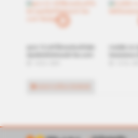
ดูดวง 12 ราศี ที่มีเกณฑ์จะเข้าใจผิด
ทายนิสัย จาก 
หงุดหงิดหัวใจกับคนรัก โดย อ.คฑา
ใจคอของคนๆ นั
STOPWATT
ชินบัญชร
14 มิ.ย. 2019
11 มิ.ย. 2
This Simple Trick Cuts Your Electri
แสดงความเห็นบน Facebook