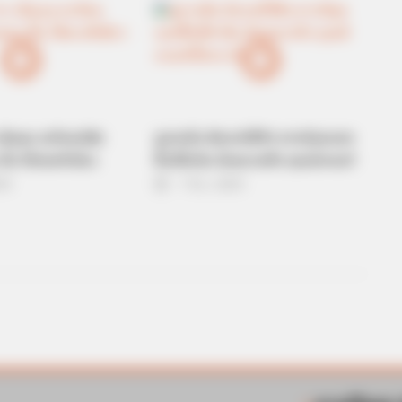
เส้นผม สะท้อนนิสัย
ดูลายมือ สังเกตให้ดีๆ หากมีจุดแดง
้น ได้ตรงทีเดียว
ขึ้นที่ฝ่ามือ นั่นหมายถึง คุณมีเกณฑ์
STOPWATT
ตั้งครรภ์!
019
7 มิ.ย. 2019
c Bill By Up To 90%!
Electricians: This Commo
Bill!