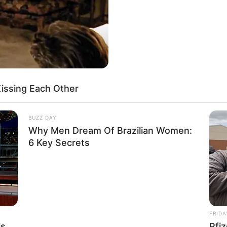
st Jaw‑Dropping
Meet The 6 Legendary Child
ng Moments
Actors Who Became Real Life
issing Each Other
Criminals
BUZZ DAY
Why Men Dream Of Brazilian Women:
6 Key Secrets
Based On Real Life.
Unveiling Hypocrisy: 15 Taboos
Watch Them!
The Bible Condemns!
 Of Weirdness: 8
It's The End Of The Road: The
FRIDA
s Where Nobody Dies
Worst TV Series Finales Of All
Time
is
Pfiz