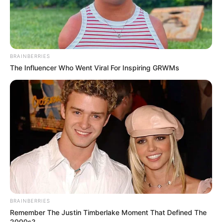
Men 45+ Are Trying This To Perform Better
MEDVI
BRAINBERRIES
The Influencer Who Went Viral For Inspiring GRWMs
How To Get An Erection Even After 60!
MEDVI
BRAINBERRIES
Remember The Justin Timberlake Moment That Defined The
2000s?