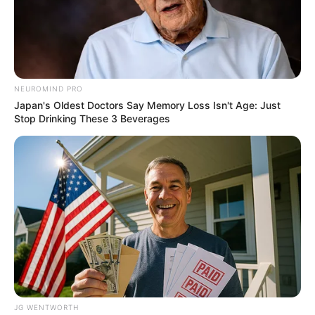
$30k In Debt Relief Scandal: What Financial
Institutions Quietly Conceal
JG WENTWORTH
NEUROMIND PRO
Japan's Oldest Doctors Say Memory Loss Isn't Age: Just
Stop Drinking These 3 Beverages
4x Stronger Than Viagra! This To Perform Better
MEDVI
JG WENTWORTH