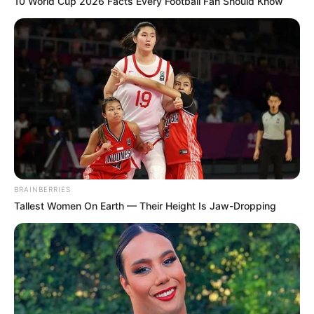
10 World Cup 2026 Facts Every Football Fan Should Know
Feeling Tired? Here's The Trick To Perform Better
MEDVI
BRAINBERRIES
Tallest Women On Earth — Their Height Is Jaw-Dropping