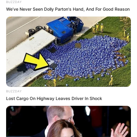
Aisle It's Really In.
BUZZDAY
FRIDAY PLANS
We’ve Never Seen Dolly Parton's Hand, And For Good Reason
Everybody Wanted To Date Her In The 80s & This
BUZZDAY
Is Her Recently
Lost Cargo On Highway Leaves Driver In Shock
BUZZDAY
เรื่องอื่นๆ ที่น่าสนใจ