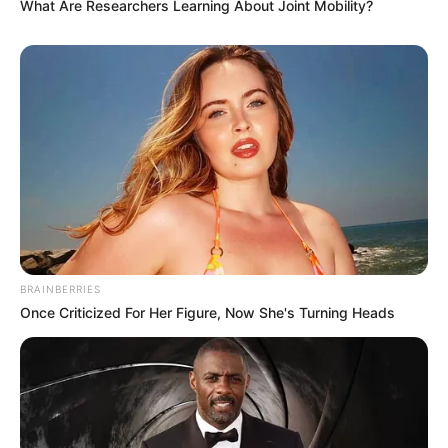
What Are Researchers Learning About Joint Mobility?
Remember These Iconic '90s Couples? See The
List That Defined A Generation
BRAINBERRIES
BRAINBERRIES
Once Criticized For Her Figure, Now She's Turning Heads
Magnetic Floating Bed: All That Luxury For Mere
$1.6 Mil?
BRAINBERRIES