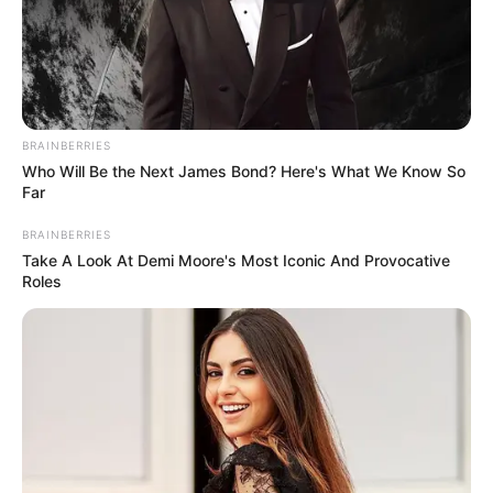
BRAINBERRIES
Who Will Be the Next James Bond? Here's What We Know So
Far
BRAINBERRIES
Think Your Crush Doesn't Notice You? Think Again
Take A Look At Demi Moore's Most Iconic And Provocative
Roles
BRAINBERRIES