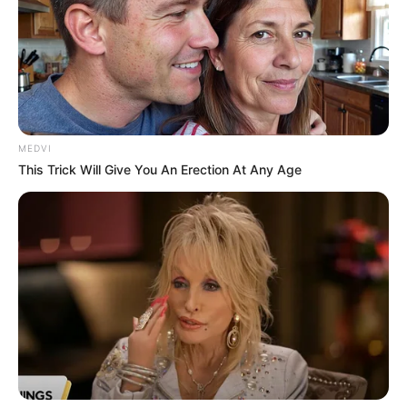
Dementia Begins When A Person Says This
Sentence!
BUZZDAY
MEDVI
This Trick Will Give You An Erection At Any Age
CVS Hides This $1 Generic Viagra - Here's The