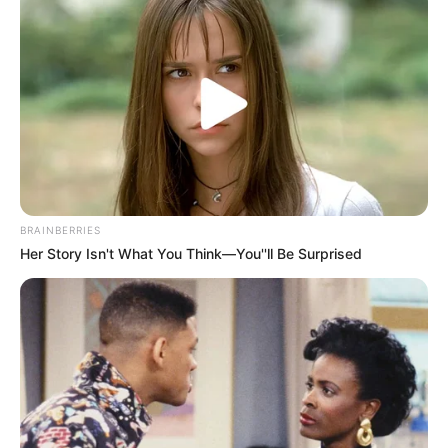
CTA FAVORITE
BRAINBERRIES
Her Story Isn't What You Think—You''ll Be Surprised
DNA Analysis Revealed The Sick Truth About
Ancient Vikings
BRAINBERRIES
Enter A World Of Weirdness: 8 Horror Movies
Where Nobody Dies
BRAINBERRIES