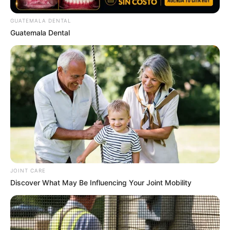
GUATEMALA DENTAL
Guatemala Dental
“หมอดูทัก” ที่สุดของลัคนาราศี ดวงดี รักรุ่ง งานปัง ตังค์เยอะ
16 มี.ค. 2020
JOINT CARE
Discover What May Be Influencing Your Joint Mobility