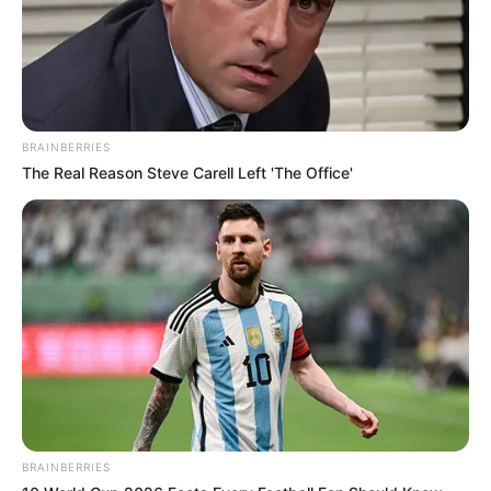
BRAINBERRIES
The Real Reason Steve Carell Left 'The Office'
Japan's Greatest Doctors Say Memory Loss Isn't
Age: Just Stop Drinking These 3 Beverages
NEUROMIND PRO
BRAINBERRIES