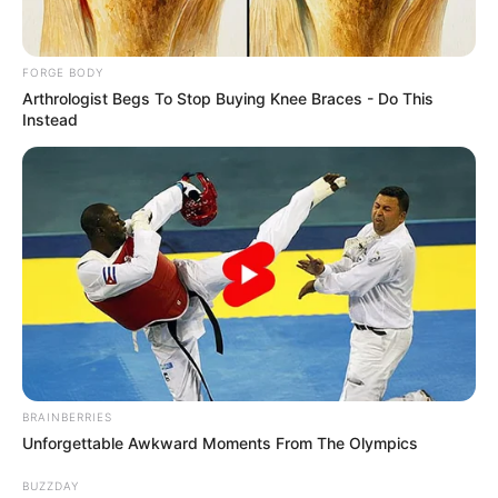
ชินบัญชร
เจ้าหมอดู
23 มี.ค. 2019
7
FORGE BODY
Arthrologist Begs To Stop Buying Knee Braces - Do This
Instead
แชร์
ดูดวง
ราศี
มาดูกันว่า 3 ราศีใด ที่มีเกณฑ์จะได้ที่ดิน
อสังหาริมทรัพย์ หรือได้รับโชคใหญ่ ชีวิตจะมีความมั่นคง ที่
อยากได้มานานจะได้มาแบบไม่คาดฝัน ได้ที่ดินราคาถูกแต่
BRAINBERRIES
ถูกใจ มีผู้ใหญ่คอยส่งเสริมช่วยเหลือ อาจได้จากครอบครัว
Unforgettable Awkward Moments From The Olympics
จากคนรัก หรืออาจได้มาด้วยความสามารถของตัวเอง ว่า
แต่จะมีราศีใดบ้างนั้น ไปฟังคำตอบจาก อ.คฑา ชินบัญชร
BUZZDAY