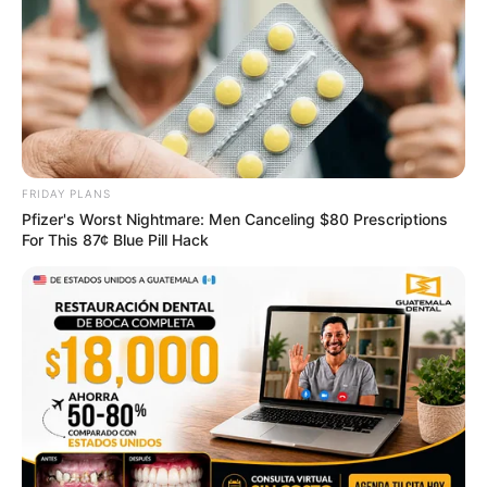
7 ราศีดวงจะดีพลิกฟื้นครึ่งปีหลัง l หมอแมน พลังเลข
3 ก.ค. 2020
FRIDAY PLANS
Pfizer's Worst Nightmare: Men Canceling $80 Prescriptions
For This 87¢ Blue Pill Hack
“หมอดูทัก” 3 ราศี ดวงเฮงสุดๆ ลุ้นลาภลอย 1 ก.ค. 63
25 มิ.ย. 2020