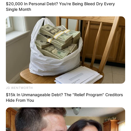
$20,000 In Personal Debt? You're Being Bleed Dry Every
Single Month
Men, You Don't Need Viagra If You Do This Once A
Day
MEDVI
Polar Bear Approaches Fishermen - Watch
BUZZDAY
JG WENTWORTH
$15k In Unmanageable Debt? The "Relief Program" Creditors
Hide From You