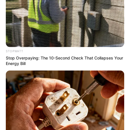
อ.คฑา ชินบัญชรทัก 3 ราศี มีเกณฑ์เดินทางไกลแล้วได้โชค
5 ม.ค. 2020
STOPWATT
Stop Overpaying: The 10-Second Check That Collapses Your
Energy Bill
เจาะลึก ดูดวง 12 ราศี ประจำเดือนธันวาคม 2562 โดย อ.คฑา ชิน