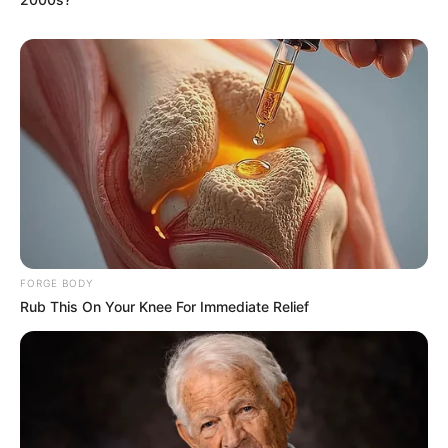
This New Will Give You An Erection After +45
MEDVI
FORGE BODY
Rub This On Your Knee For Immediate Relief