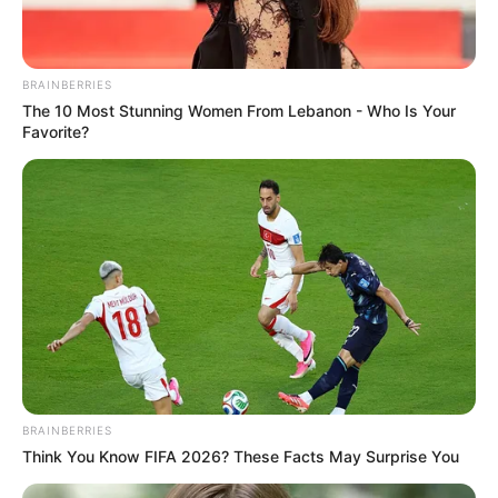
BRAINBERRIES
The Massive Snake That's Redefining 'Giant'—
The 10 Most Stunning Women From Lebanon - Who Is Your
Bigger Than Anacondas
Favorite?
BRAINBERRIES
BRAINBERRIES
Think You Know FIFA 2026? These Facts May Surprise You
Why this ordinary drink is the secret to feeling
your best every day