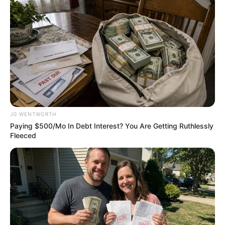
อ. คฑา ชินบัญชรเจาะลึกดวงชะตา 12 ราศี ดวงปี 2563
JG WENTWORTH
Paying $500/Mo In Debt Interest? You Are Getting Ruthlessly
4 พ.ย. 2019
Fleeced
แสดงความเห็นบน Facebook
ดูดวงแม่นๆ ยอดนิยม