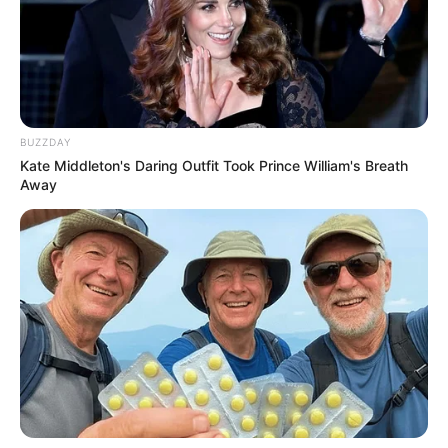
BUZZDAY
Kate Middleton's Daring Outfit Took Prince William's Breath
Away
6 ราศี คว้าโชคใหญ่ส่งท้ายปี งวดวันที่ 16 ธ.ค. 63 กับ อ.แมน พลัง
เลข
8 ธ.ค. 2020