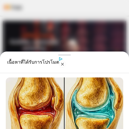
Skip
to
content
เนื้อหาที่ได้รับการโปรโมต
ดูดวงราศี ที่มีเกณฑ์จะได้ที่ดิน มีโชค
ใหญ่ เกิดความมั่นคง โดย อ.คฑา