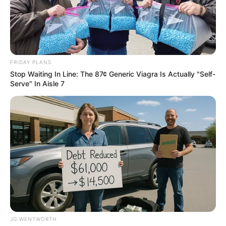
Why this ordinary drink is the secret to feeling
FRIDAY PLANS
your best every day
Stop Waiting In Line: The 87¢ Generic Viagra Is Actually "Self-
CTA LOVE
Serve" In Aisle 7
The Monster Snake That Makes Anacondas Look
JG WENTWORTH
Tiny!