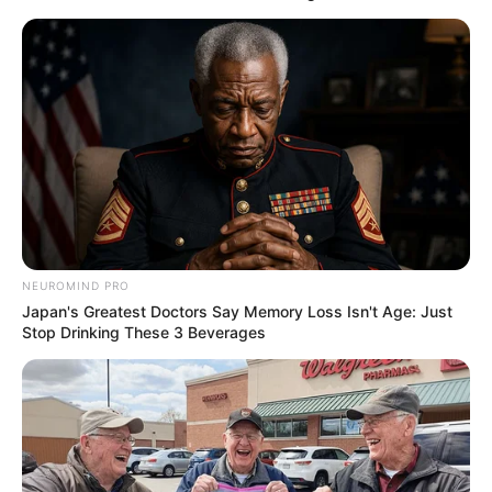
Why this ordinary drink is the secret to feeling
your best every day
NEUROMIND PRO
CTA FAVORITE
Japan's Greatest Doctors Say Memory Loss Isn't Age: Just
Stop Drinking These 3 Beverages