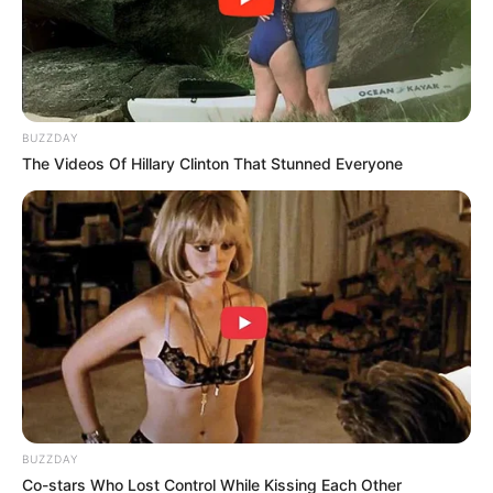
ดูดวง 12 ราศี
ดูดวง อ.คฑา ชินบัญชร
ดูดวงราศี
ทำนาย
มีโชค
ราศีที่ดี
BUZZDAY
The Videos Of Hillary Clinton That Stunned Everyone
ABOUT THE AUTHOR
เจ้าหมอดู
เนื้อหาที่ได้รับการโปรโมต
BUZZDAY
Co-stars Who Lost Control While Kissing Each Other