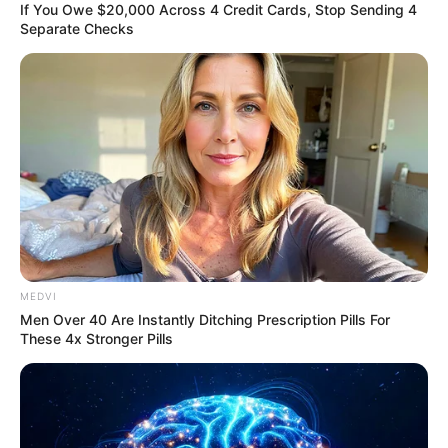
If You Owe $20,000 Across 4 Credit Cards, Stop Sending 4
BRAINBERRIES
Separate Checks
Watch The Most Jaw‑Dropping Figure Skating
MEDVI
Moments
Men Over 40 Are Instantly Ditching Prescription Pills For
These 4x Stronger Pills
BRAINBERRIES