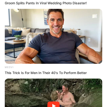
Groom Splits Pants In Viral Wedding Photo Disaster!
กันเลย
สำหรับราศีที่ไม่ได้ถูกกล่าวถึง
ไม่ต้องเสียใจไปนะ เพราะ
อ.คฑา ชินบัญชร มีเคล็ดลับดีๆ มาฝากด้วย วิธีง่ายๆ ถ้า
อยากจะมีอสังหาริมทรัพย์เป็นของตัวเองบ้าน ให้บริจาค
ทรัพย์หรือร่วมซื้อที่ดินให้กับสาธารณกุศล เช่น โรงพยาบาล
วัด โรงเรียน ให้เป็นเนื้อนาบุญของเรา แต่ที่สำคัญที่สุด คือ
จะต้องมีความขยันขันแข็ง รู้จักเก็บออมเงิน และบริหาร
จัดการเงินให้ดี รับรองอีกไม่นานคุณก็มีกับเขาได้
MEDVI
https://seeme.me/ch/khatha/9BW7zW
This Trick Is For Men In Their 40's To Perform Better
อ.คฑา เผย 3 ราศีที่มีเกณฑ์ได้ที่ดิน อสังหาฯ ได้รับทรัพย์
สมบัติใหญ่