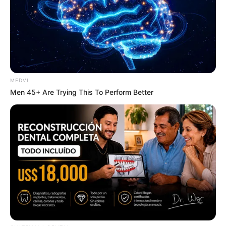
MEDVI
It Might Be Quentin Tarantino's Last Movie
Men 45+ Are Trying This To Perform Better
BRAINBERRIES