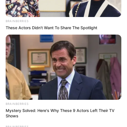
BRAINBERRIES
These Actors Didn't Want To Share The Spotlight
This 'Blue Pill Killer' Has Men Over 40 Going Crazy
MEN'S VITALITY
BRAINBERRIES
Mystery Solved: Here's Why These 9 Actors Left Their TV
Shows
BRAINBERRIES