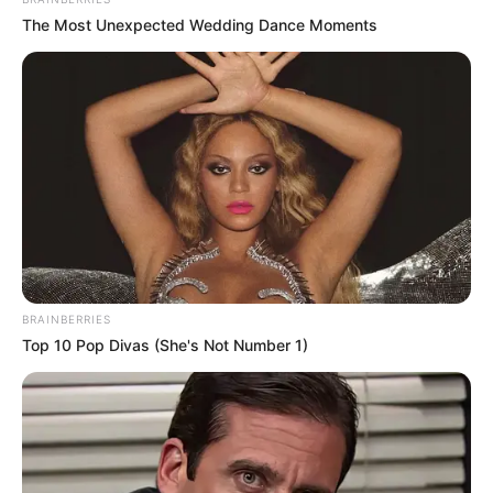
The Most Unexpected Wedding Dance Moments
Surgeons: This Simple Method Ends Joint Pain &
Arthritis! Try It!
FORGE BODY
BRAINBERRIES
Top 10 Pop Divas (She's Not Number 1)
Orthopedist: Few People Know About This Knee
Arthritis Trick
FORGE BODY