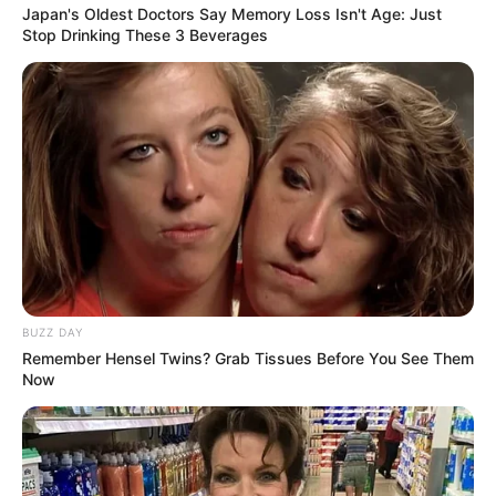
Japan's Oldest Doctors Say Memory Loss Isn't Age: Just
แม่ซื้อนั้นมักจะกวนเด็กให้งอแงอยู่บ่อยๆ
Stop Drinking These 3 Beverages
หากลองสักเกตดูเด็กทารกที่นอนอยู่ในเบาะหรือในเปล
บางทีเด็กก็จะหัวเราะขึ้นมาเองด้วยอารมณ์ดี หรือ อยู่ๆ ก็จะ
ร้องไห้ออกมา นั่นแหละที่เรียกว่า “แม่ซื้อมาเล่นด้วย” และ
ด้วยความเป็นวิญญาณซึ่งมีหน้าตาที่ดุดัน บางครั้งแม่ซื้อก็
เป็นสาเหตุทำให้เด็กตกใจเสียขวัญได้เช่นกัน เรามา
ทำความรู้จักกับแม่ซื้อประจำวันเกิดกันค่ะ ว่าจะมีรูปลักษณ์
แตกต่างกันอย่างไรบ้าง
BUZZ DAY
Remember Hensel Twins? Grab Tissues Before You See Them
Now