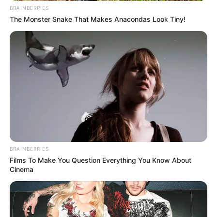
Sending 4 Separate Checks
BRAINBERRIES
JG WENTWORTH
The Monster Snake That Makes Anacondas Look Tiny!
BRAINBERRIES
CVS’s Nightmare Comes True: Men Ditching Viagra
For This 87¢ Generic Aisle 7 Hack
Films To Make You Question Everything You Know About
Cinema
FRIDAY PLANS