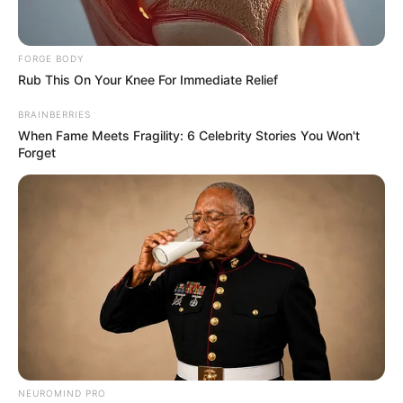
มาดูกัน
เจ้าหมอดู
17 มิ.ย. 2019
36
FORGE BODY
Rub This On Your Knee For Immediate Relief
BRAINBERRIES
When Fame Meets Fragility: 6 Celebrity Stories You Won't
Forget
แชร์
แม่ซื้อ
คนโบราณเชื่อกันว่า จะอยู่คอยรักษาเด็กที่เพิ่งเกิด
ใหม่ทุกคน ไม่ว่าเด็กคนนั้นจะเกิดวันอะไรก็ตาม แต่ทั้งนี้ทั้ง
นั้นวิญญาณแม่ซื้อก็จะให้ทั้งคุณและโทษ ในส่วนที่เป็นคุณ
คือ ในเวลาที่เด็กซุกซนแล้วเกิดอุบัติเหตุ เช่น ตกลงมาจาก
ที่สูงหรือหกล้ม วิญญาณแม่ซื้อก็จะเข้าไปช่วยรองรับ ทำให้
เด็กปลอดภัยและไม่เป็นอะไรมาก ในส่วนที่เป็นโทษก็คือ
NEUROMIND PRO