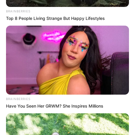
BRAINBERRIES
Top 8 People Living Strange But Happy Lifestyles
Why Are More Adults Experiencing Joint
Stiffness?
JOINT CARE
BRAINBERRIES
Have You Seen Her GRWM? She Inspires Millions
2026 Joint Wellness Assessment Is Now Available