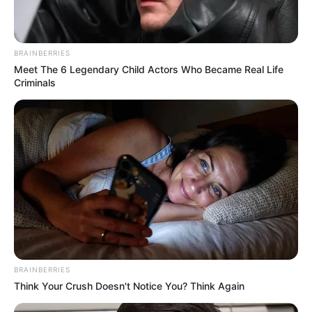
Flip This Switch: Next Month Your Electric Bill
Won't Be $245 But $14
BRAINBERRIES
STOPWATT
Meet The 6 Legendary Child Actors Who Became Real Life
Criminals
Discover What May Be Influencing Your Joint
Mobility
BRAINBERRIES
JOINT CARE
Think Your Crush Doesn't Notice You? Think Again