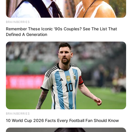
BRAINBERRIES
Remember These Iconic '90s Couples? See The List That
These Columbus Companies Have The Lowest Car
Defined A Generation
Insurance Quotes In 2026
LION COVERAGE
BRAINBERRIES
10 World Cup 2026 Facts Every Football Fan Should Know
รวมวิธีกำจัดไขมันที่ได้รับความนิยมสูงสุดในไทย
LUMETHINK.COM