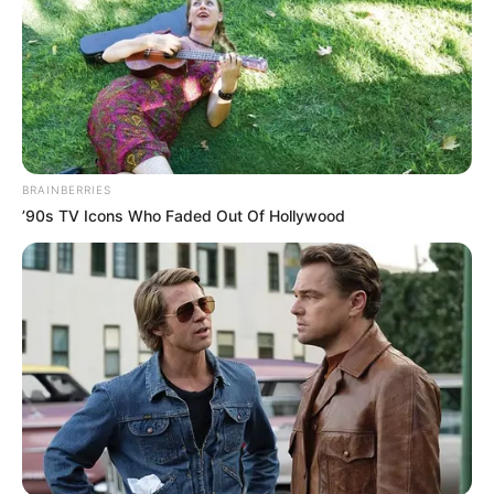
JOINT CARE
BRAINBERRIES
’90s TV Icons Who Faded Out Of Hollywood
Could Everyday Habits Affect Your Joint Comfort?
JOINT CARE