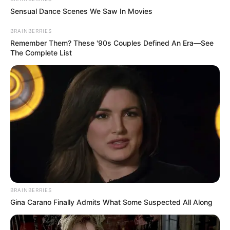
Sensual Dance Scenes We Saw In Movies
BRAINBERRIES
Remember Them? These '90s Couples Defined An Era—See
The Complete List
$20,000 In Personal Debt? You're Being Bleed Dry
Every Single Month
JG WENTWORTH
BRAINBERRIES
Gina Carano Finally Admits What Some Suspected All Along