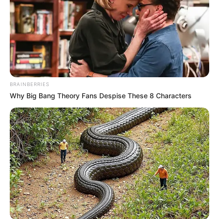
Endocrinologist: If You Have Diabetes, Read This
Before It's Removed!
GLYCOGEN SUPPORT
BRAINBERRIES
Why Big Bang Theory Fans Despise These 8 Characters
If You Owe $20,000 Across 4 Credit Cards, Stop