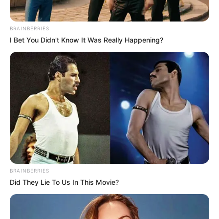
BRAINBERRIES
I Bet You Didn't Know It Was Really Happening?
Why Men Dream Of Brazilian Women: 6 Key
Secrets
BUZZ DAY
BRAINBERRIES
Did They Lie To Us In This Movie?
Guatemala Dental
GUATEMALA DENTAL