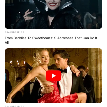
Japan's Oldest Doctors Say Memory Loss Isn't
Age: Just Stop Eating These 3 Foods
NEUROMIND PRO
BRAINBERRIES
From Baddies To Sweethearts: 9 Actresses That Can Do It
All!
Japan's Greatest Doctors Say Memory Loss Isn't
Age: Just Stop Drinking These 3 Beverages
NEUROMIND PRO
BRAINBERRIES