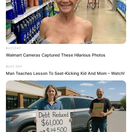
แม่ซื้อ ประจำวันเกิด
BUZZDAY
แม่ซื้อประจำวันอาทิตย์
Walmart Cameras Captured These Hilarious Photos
ชื่อ “วิจิตรนาวัน” กายเป็นเทพธิดา หน้าเป็นราชสีห์ ทรง
BUZZ DAY
อาภรณ์สีทอง กายสีแดง มือถือพัด
Man Teaches Lesson To Seat-Kicking Kid And Mom – Watch!
แม่ซื้อประจำวันจันทร์
ชื่อ “วัณณนงคราญ” กายเป็นเทพธิดา หน้าเป็นม้า ทรง
อาภรณ์สีทอง กายสีขาวนวล มือถือพัด
แม่ซื้อประจำวันอังคาร