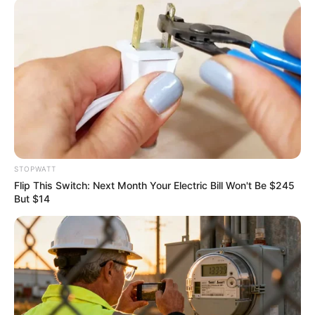
เนื้อหาที่ได้รับการโปรโมต
STOPWATT
Flip This Switch: Next Month Your Electric Bill Won't Be $245
But $14
Arthrologist Begs To Stop Buying Knee Braces -
Do This Instead
FORGE BODY