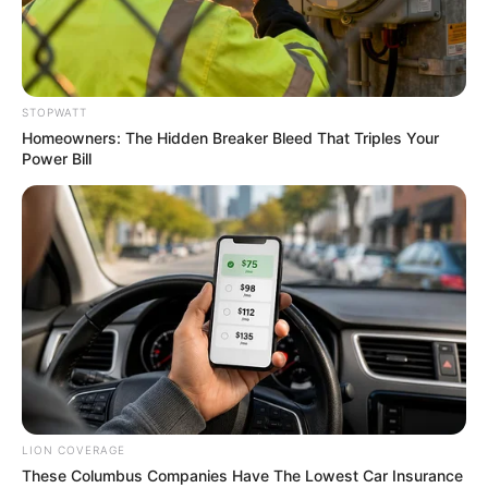
STOPWATT
Homeowners: The Hidden Breaker Bleed That Triples Your
Power Bill
The Way You Sit Could Expose Your True
Personality
BRAINBERRIES
LION COVERAGE
These Columbus Companies Have The Lowest Car Insurance