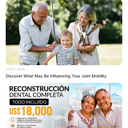
ชื่อ “ยักษ์นงเยาว์” กายเป็นเทพธิดา หน้าเป็นโค ทรง
อาภรณ์สีทอง กายสีแดง มือถือพัด
แม่ซื้อประจำวันเสาร์
ชื่อ “เอกาไลย” กายเป็นเทพธิดา หน้าเป็นเสือ ทรงอาภรณ์สี
ทอง กายสีดำ มือถือพัด
https://seeme.me/ch/personality/96y23W?
pl=DNb9JD
JOINT CARE
Discover What May Be Influencing Your Joint Mobility
เคล็ดลับเติมแต้มบุญตามวันเกิด เพิ่มพลัง
ข้อมูลโดย : อ.แพธ ลูกแก้วเทพเจ้าไอยคุปต์
HOROLive
ดูดวง
สดบนมือถือ ทุกที่ทุกเวลา กับหมอดู
คุณภาพที่เราคัดสรรมาแล้ว
หมอดูอารมณ์ดีมีเพียบ ดาวน์โหลดเลย