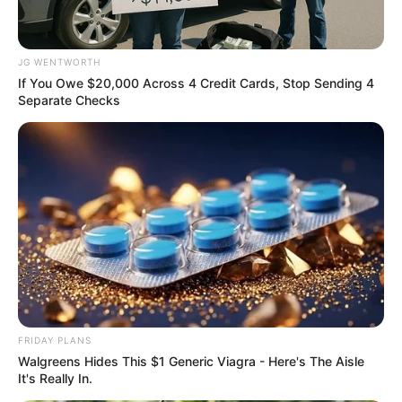
ชื่อ “นางยักษ์บริสุทธิ์” กายเป็นเทพธิดา หน้าเป็นกระบือป่า
ทรงอาภรณ์สีทอง กายสีชมพู มือถือพัด
JG WENTWORTH
If You Owe $20,000 Across 4 Credit Cards, Stop Sending 4
Separate Checks
แม่ซื้อประจำวันพุธ
ชื่อ “สามลทัศ” กายเป็นเทพธิดา หน้าเป็นช้าง ทรงอาภรณ์
สีทอง กายสีเขียว มือถือพัด
แม่ซื้อประจำวันพฤหัสบดี
ชื่อ “กาโลทุก” กายเป็นเทพธิดา หน้าเป็นกวาง ทรงอาภรณ์
สีทอง กายสีเหลืองอ่อน มือถือพัด
FRIDAY PLANS
แม่ซื้อประจำวันศุกร์
Walgreens Hides This $1 Generic Viagra - Here's The Aisle
It's Really In.