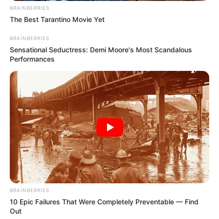
BRAINBERRIES
The Best Tarantino Movie Yet
BRAINBERRIES
Sensational Seductress: Demi Moore's Most Scandalous
Performances
Arthrologist Begs To Stop Buying Knee Braces -
Do This Instead
FORGE BODY
BRAINBERRIES
10 Epic Failures That Were Completely Preventable — Find
Out