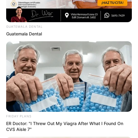
:
http://bit.ly/2OeDz8r
รายละเอียดเพิ่มเติม
https://live.horolive.com/
GUATEMALA DENTAL
Guatemala Dental
ความเชื่อ
ดูดวงเด็กทารก
เด็กแรกเกิด
แม่ซื้อ
แม่ซื้อประจำวันเกิด
ABOUT THE AUTHOR
FRIDAY PLANS
เจ้าหมอดู
ER Doctor: "I Threw Out My Viagra After What I Found On
CVS Aisle 7"