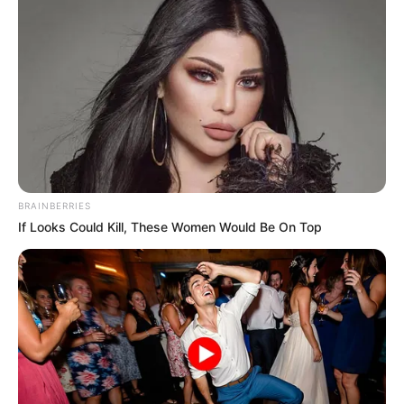
BRAINBERRIES
If Looks Could Kill, These Women Would Be On Top
Remember Hensel Twins? Grab Tissues Before
You See Them Now
BUZZ DAY
เรื่องอื่นๆ ที่น่าสนใจ