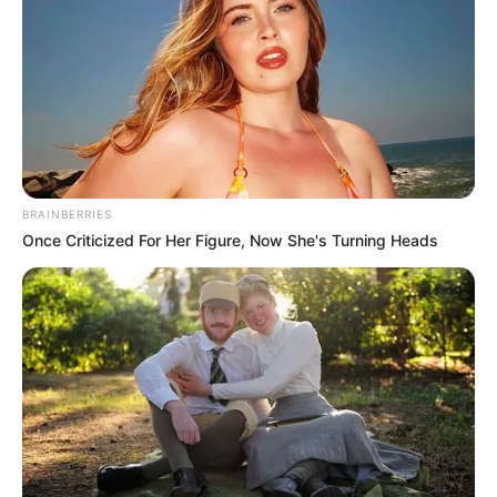
BRAINBERRIES
Once Criticized For Her Figure, Now She's Turning Heads
Men Are Ditching $80 Viagra For This 87¢ Blue Pill
FRIDAY PLANS