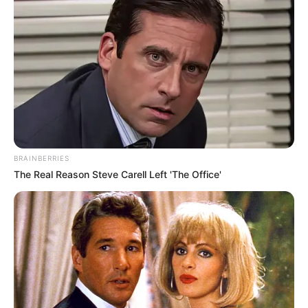
Stop Overpaying: The 10-Second Check That
BRAINBERRIES
Collapses Your Energy Bill
The Real Reason Steve Carell Left 'The Office'
STOPWATT