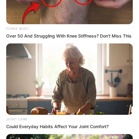
FORGE BODY
Over 50 And Struggling With Knee Stiffness? Don't Miss This
This New Will Give You An Erection After +45
MEDVI
JOINT CARE
Could Everyday Habits Affect Your Joint Comfort?
Men 45+ Are Trying This To Perform Better