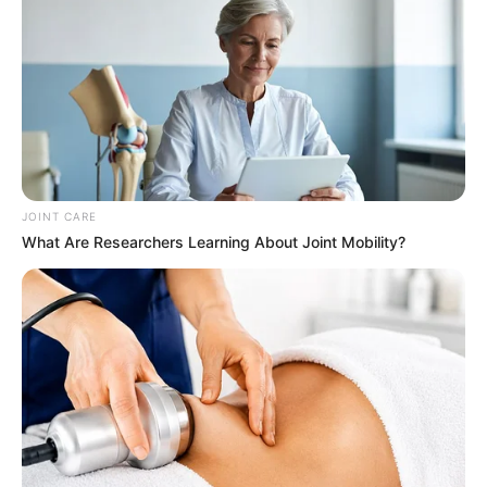
This Movie Is The Main Reason Ukraine Has Not
Lost To Russia
BRAINBERRIES
JOINT CARE
What Are Researchers Learning About Joint Mobility?
Why this ordinary drink is the secret to feeling
your best every day
CTA LOVE