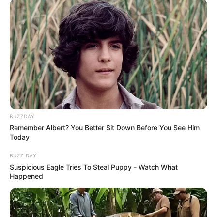
The Best Tarantino Movie Yet
BRAINBERRIES
BUZZDAY
Remember Albert? You Better Sit Down Before You See Him
Today
A Museum To Rihanna's Glory Could Soon Be
BUZZ DAY
Opened
Suspicious Eagle Tries To Steal Puppy - Watch What
BRAINBERRIES
Happened