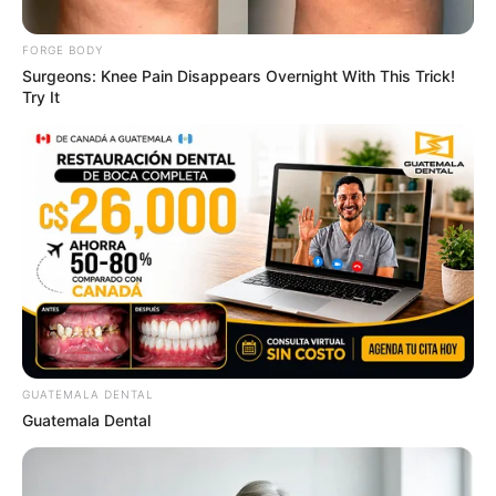
FORGE BODY
Surgeons: Knee Pain Disappears Overnight With This Trick!
Try It
Why this ordinary drink is the secret to feeling
your best every day
CTA FAVORITE
GUATEMALA DENTAL
Guatemala Dental