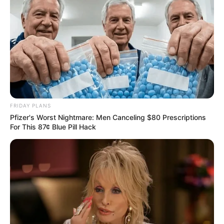
This Woman Chose To Live Like A Horse
BRAINBERRIES
FRIDAY PLANS
เรื่องอื่นๆ ที่น่าสนใจ
Pfizer's Worst Nightmare: Men Canceling $80 Prescriptions
For This 87¢ Blue Pill Hack