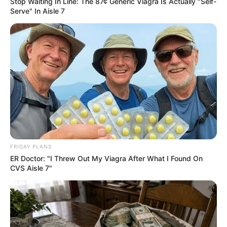
Stop Waiting In Line: The 87¢ Generic Viagra Is Actually "Self-
Serve" In Aisle 7
Looking For Extra Income Online?
EXTRA INCOME ONLINE
FRIDAY PLANS
ER Doctor: "I Threw Out My Viagra After What I Found On
CVS Aisle 7"