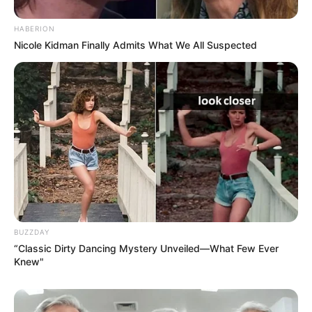
BRAINBERRIES
HABERION
Nicole Kidman Finally Admits What We All Suspected
Her Story Isn't What You Think—You''ll Be
Surprised
BRAINBERRIES
BUZZDAY
“Classic Dirty Dancing Mystery Unveiled—What Few Ever
Knew"