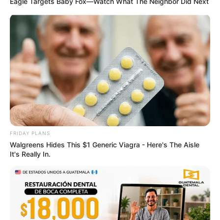
Eagle Targets Baby Fox—Watch What The Neighbor Did Next
FRIDAY PLANS
ฤกษ์แต่งงาน ตุลาคม 2562 ฤกษ์มงคลสำหรับเริ่มต้นชีวิตคู่
Walgreens Hides This $1 Generic Viagra - Here's The Aisle
28 ก.ย. 2019
It's Really In.