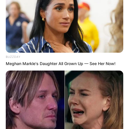
The Way You Sit Could Expose Your True
Personality
BRAINBERRIES
BUZZDAY
Meghan Markle's Daughter All Grown Up — See Her Now!
These '90s Couples Will Always Hold A Special
Place In Our Hearts