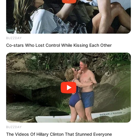
ความเชื่อที่ 7
เป็นความเชื่อของชาวโรมันโบราณ ที่ห้าม
แต่งงานเดือนพฤษภาคม เพราะถือว่าเป็นวันที่พวกนอกรีต
BUZZDAY
Co-stars Who Lost Control While Kissing Each Other
นอกศาสนาจะจัดพิธีเฉลิมฉลอง จึงไม่เหมาะที่จะเริ่มต้น
ชีวิตคู่ เพราะว่าจะถือว่าเป็นพวกนอกรีตได้
ความเชื่อที่ 8
ห้ามแต่งงานในช่วงเดือน 12 เพราะว่าเป็นวัน
ที่สัตว์หาคู่ และยังเป็นช่วงของฤดูที่เกิดฝนตก น้ำป่าไหล
หลาก ซึ่งถ้าแต่งงานในเดือนนี้ เชื่อว่า จะเกิดความลำบาก
ในการเริ่มต้นชีวิตคู่ได้ แต่ปัจจุบันความเชื่อเหล่านี้ค่อยๆ
หายไปแล้ว
ความเชื่อที่ 9
เดือนที่ห้ามให้ฤกษ์แต่งงาน ได้แก่
BUZZDAY
The Videos Of Hillary Clinton That Stunned Everyone