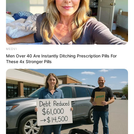
ความเชื่อที่ 3
ห้ามแต่งงานวันพฤหัสบดี เพราะถือว่าเป็น
วันครู ถ้าแต่งงานวันนี้ฝ่ายชายจะแพ้ทางฝ่ายหญิง และยัง
มีตำนานที่ข้องเกี่ยวกับเทพเจ้าในเรื่องแต่งงาน ว่าพระ
พฤหัสบดีได้จัดงานแต่งงานกับบุตรสาวของตนคือ
พระจันทร์ในวันนี้ ต่อมาพระจันทร์ไปเป็นชู้กับพระอังคาร
ดังนั้น จึงมีความเชื่อว่าไม่ควรจัดงานแต่งงานในวันนี้
MEDVI
เพราะอาจจะทำให้เกิดการนอก ใจฝ่ายหนึ่งฝ่ายใดมีชู้ได้
Men Over 40 Are Instantly Ditching Prescription Pills For
These 4x Stronger Pills
ความเชื่อที่ 4
ห้ามแต่งงานวันพระ เพราะในสมัยก่อนพระ
สงฆ์ต้องทำวัตรร่วมกับอุบาสกอุบาสิกาตั้งแต่เช้าจรดค่ำ จึง
ไม่ควรนิมนต์พระไปทำกิจอย่างอื่นอีก โดยเฉพาะในวัน
แต่งงาน เพราะถือว่าเป็นวันแห่งกิเลส และมีการหลับนอน
ในการส่งตัวเข้าหอ ซึ่งไม่ถูกหลักคนโบราณค่ะ
ความเชื่อที่ 5
ห้ามแต่งงานในวันที่เป็นวันอุบาทว์ เช่น วัน
โลกาวินาศ ซึ่งจะไม่ตรงกันในแต่ละปี