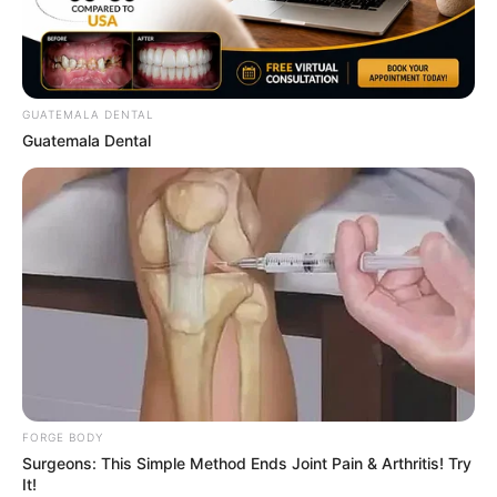
ไทย
HOROLive
ดูดวง
สดบนมือถือ ทุกที่ทุกเวลา กับหมอดู
คุณภาพที่เราคัดสรรมาแล้ว
หมอดูอารมณ์ดีมีเพียบ ดาวน์โหลดเลย
GUATEMALA DENTAL
Guatemala Dental
:
http://bit.ly/2OeDz8r
รายละเอียดเพิ่มเติม
https://live.horolive.com/
ความเชื่อ
ความเชื่อโบราณ
งานแต่งงาน
ฤกษ์แต่งงาน
อ.รักษ์
เลือกวันแต่งงาน
FORGE BODY
Surgeons: This Simple Method Ends Joint Pain & Arthritis! Try
It!