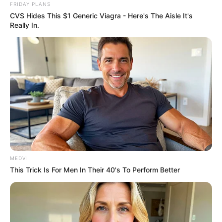
FRIDAY PLANS
CVS Hides This $1 Generic Viagra - Here's The Aisle It's
Really In.
ความเชื่อที่ 1
ห้ามแต่งงานในวันพุธ โดยทางโหราศาสตร์
เชื่อว่า ดาวพุธนั้นมีวงโคจรที่เปลี่ยนแปลงตลอดเวลา เดี๋ยว
เดินเร็ว เดี๋ยวเดินช้า ฉะนั้นคนโบราณสมัยก่อนจึงเชื่อกันว่า
ถ้าแต่งงานวันพุธก็จะเป็นเหมือนดาวพุธ ที่ไม่มีอะไรแน่นอน
ซึ่งอาจทำให้คู่บ่าวสาวฝ่ายใดฝ่ายหนึ่งเกิดการโลเล เปลี่ยน
ใจเหมือนดาวพุธก็เป็นได้ ซึ่งปัญหานี้จะนำไปสู่การนอกใจ
หย่าร้างได้เลย
MEDVI
This Trick Is For Men In Their 40's To Perform Better
ความเชื่อที่ 2
ห้ามแต่งงานในวันอังคารและวันเสาร์ ซึ่ง
สมัยก่อนถือว่าเป็นวันแรง วันแข็ง เหมาะแก่การทำพิธีของ
ขลัง