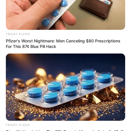
CVS Hides This $1 Generic Viagra - Here's The
Aisle It's Really In.
FRIDAY PLANS
FRIDAY PLANS
Pfizer's Worst Nightmare: Men Canceling $80 Prescriptions
For This 87¢ Blue Pill Hack
Think Your Crush Doesn't Notice You? Think Again
FRIDAY PLANS
BRAINBERRIES