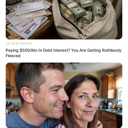
How To Get An Erection Even After 60!
MEDVI
JG WENTWORTH
Paying $500/Mo In Debt Interest? You Are Getting Ruthlessly
Fleeced
Pfizer's Billion-Dollar Nightmare: Men Ditching
Viagra For This 87¢ Aisle 7 Blue Pill