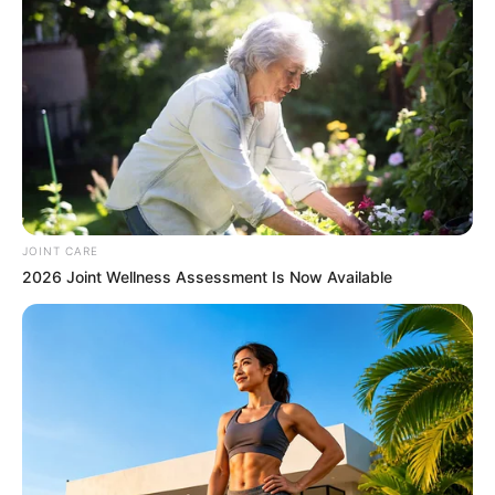
MEDVI
JOINT CARE
2026 Joint Wellness Assessment Is Now Available
4x Stronger Than Viagra! This To Perform Better
MEDVI