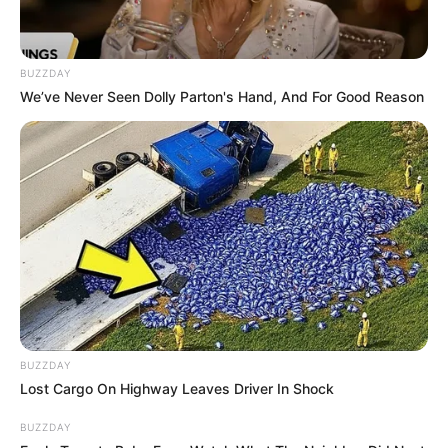
เลขเด็ด เซียมซี อ.รักษ์ งวดวันที่ 1 มีนาคม 63
BUZZDAY
We’ve Never Seen Dolly Parton's Hand, And For Good Reason
28 ก.พ. 2020
BUZZDAY
Lost Cargo On Highway Leaves Driver In Shock
ฤกษ์แต่งงาน พฤศจิกายน 2562 ฤกษ์มงคลสำหรับเริ่มต้นชีวิตคู่
30 ต.ค. 2019
BUZZDAY