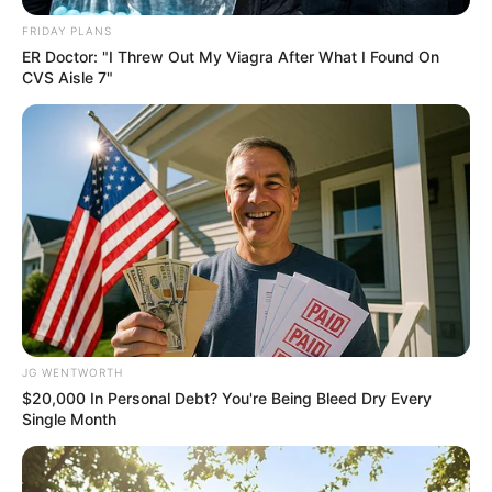
FRIDAY PLANS
ER Doctor: "I Threw Out My Viagra After What I Found On
Why everything you thought you knew about water
CVS Aisle 7"
might be wrong
CTA LOVE
JG WENTWORTH
$20,000 In Personal Debt? You're Being Bleed Dry Every
You'll Be Amazed By The Blue Lagoon Stars Today
Single Month
BRAINBERRIES