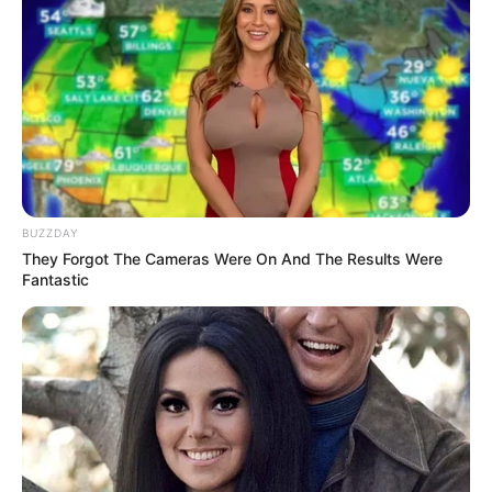
BUZZDAY
ER Doctor: "I Threw Out My Viagra After What I
They Forgot The Cameras Were On And The Results Were
Found On CVS Aisle 7"
Fantastic
FRIDAY PLANS