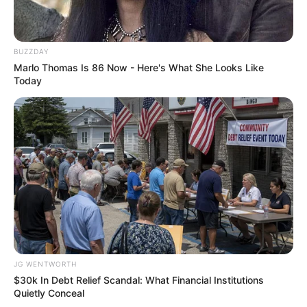
BUZZDAY
Co-stars Who Lost Control While Kissing Each
Marlo Thomas Is 86 Now - Here's What She Looks Like
Other
Today
BUZZDAY
JG WENTWORTH
$30k In Debt Relief Scandal: What Financial Institutions
Feeling Tired? Here's The Trick To Perform Better
Quietly Conceal
MEDVI