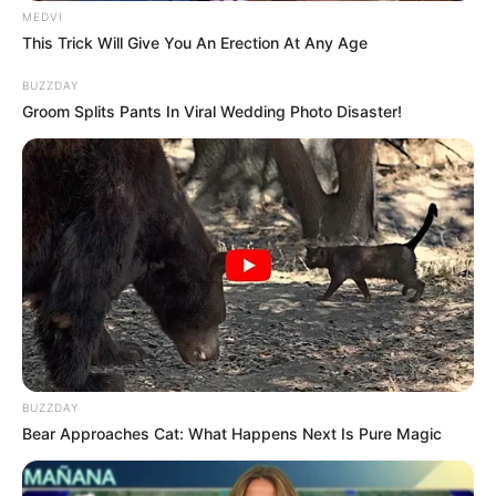
FRIDAY PLANS
MEDVI
This Trick Will Give You An Erection At Any Age
Polar Bear Approaches Fishermen - Watch
BUZZDAY
BUZZDAY
Groom Splits Pants In Viral Wedding Photo Disaster!
Remember Chaz Bono? You Better Sit Down
Before You See Him Now
BUZZDAY
BUZZDAY
Bear Approaches Cat: What Happens Next Is Pure Magic