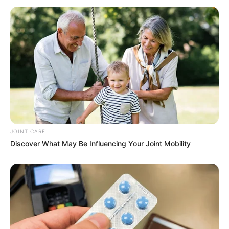
ABOUT THE AUTHOR
เจ้าหมอดู
เนื้อหาที่ได้รับการโปรโมต
JOINT CARE
Discover What May Be Influencing Your Joint Mobility