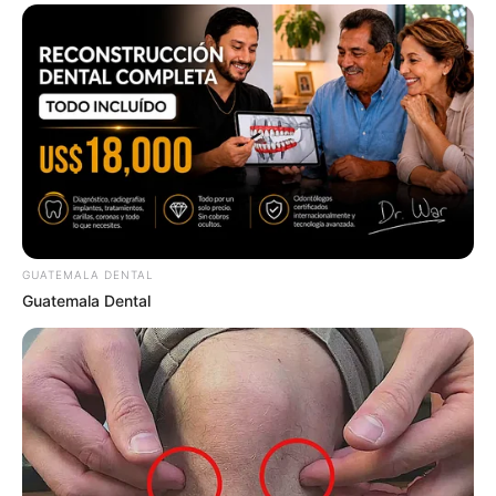
GUATEMALA DENTAL
Men, You Don't Need Viagra If You Do This Once A
Guatemala Dental
Day
MEDVI