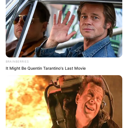
กำหนดการงานประเพณีถือศีลกินเจ ปี 2562
BRAINBERRIES
It Might Be Quentin Tarantino's Last Movie
วันที่ 25 กันยายน 2562 เวลา 12:00 น. พิธีขึ้น
ตะเกียงเทพยาดา ฟ้า ดิน
วันที่ 28 กันยายน 2562 เวลา 12:00 น. แห่
อัญเชิญองค์ฮุดโจ้ว พร้อมกันทั้ง 2 โรงเจ
วันที่ 29 กันยายน 2562 (ชิวอิก) เวลา 20:00 น. พิธีเวียน
เทียน พิธีไคกวง พระสงฆ์
สวดมนต์
อัญเชิญสิ่งศักดิ์สิทธิ์ทั้ง
หลาย
วันที่ 1 ตุลาคม 2562 (ชิวซา) เวลา 20:00 น. พิธีเวียน