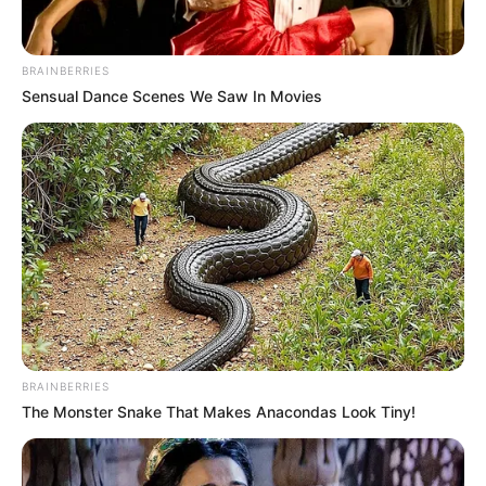
เจ้าหมอดู
1 ต.ค. 2019
4
BRAINBERRIES
Sensual Dance Scenes We Saw In Movies
แชร์
เทศกาลถือศีล กินเจ ปีนี้ ชวนเที่ยวเสริมดวง ตามรอยบุญ
กับ ดร.คฑา ชินบัญชร ที่เมืองจันทบุรี ไปรับพลังบวกสองวัด
ดังที่ไม่ควรพลาด คือ วัดเขตร์นาบุญญาราม และวัดมังกร
บุปผาราม หรือเรียกกันในชื่อ วัดเล่งฮั้วยี่ วัดในเส้นทางตาม
BRAINBERRIES
รอยมังกร โดยมีจุดเริ่มต้นอยู่ที่ วัดมังกรกมลาวาส (วัด
The Monster Snake That Makes Anacondas Look Tiny!
เล่งเน่ยยี่) กรุงเทพฯ ซึ่งเป็นตำแหน่งหัวมังกร และวัดจีน
ประชาสโมสร (เล่งฮกยี่) จังหวัดฉะเชิงเทรา เป็นตำแหน่ง