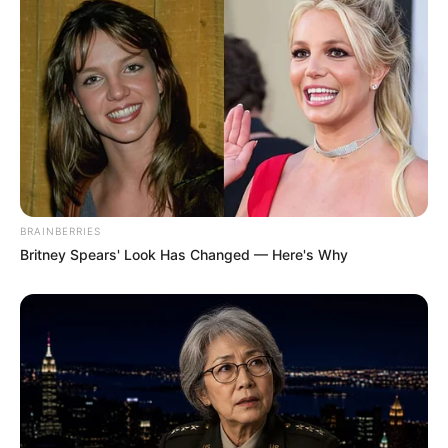
Shocking Turn Of Event: Actors Who Pursued
Controversial Careers
BRAINBERRIES
BRAINBERRIES
Britney Spears' Look Has Changed — Here's Why
The 90s Was A Fantastic Decade For Fans Of
Action Movies
BRAINBERRIES