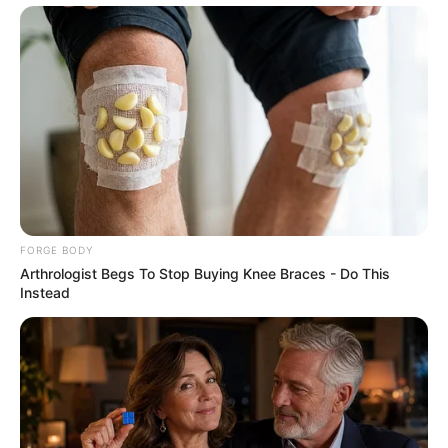
ดร.คฑา ชินบัญชร อาสากาชาดเฉลิมพระเกียรติ 48พรรษาฯ ตัวแทน
ร้านพยากรณ์สิริวัฒนาเชสเชียร์ ในงานกาชาด 2562
6 พ.ย. 2019
FORGE BODY
Arthrologist Begs To Stop Buying Knee Braces - Do This
Instead