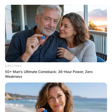
Think Your Crush Doesn't Notice You? Think Again
BRAINBERRIES
DIRECTMAX
50+ Man's Ultimate Comeback: 36-Hour Power, Zero
Weakness