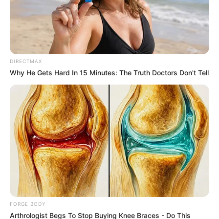
Top 8 People Living Strange But Happy Lifestyles
BRAINBERRIES
DIRECTMAX
Why He Gets Hard In 15 Minutes: The Truth Doctors Don't Tell
To Steamy To Stream? Not For The Bridgertons! 9
Must-See Scenes
BRAINBERRIES
FORGE BODY
Arthrologist Begs To Stop Buying Knee Braces - Do This