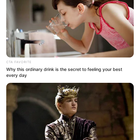
ดูทั้งหมด 6 ภาพ
CTA FAVORITE
คำกล่าวบูชาขอพร
Why this ordinary drink is the secret to feeling your best
every day
ข้าพเจ้า ขอตั้งจิตเป็นสัจจาอธิษฐาน น้อมสักการะบูชา
พระบรมสารีริกธาตุ แห่งองค์สมเด็จพระศรีศากยมุนีสัมมา
สัมพุทธเจ้า อันสถิตประดิษฐาน ณ มณฑลสถาน สังฆาราม
วัดมังกรบุปผารามแห่งนี้
ขอพุทธานุภาพ ธรรมมานุภาพ สังฆานุภาพ พุทธบารมีแห่ง
องค์พระบรมสารีริกธาตุเจ้า พร้อมด้วยบารมีแห่งพระ