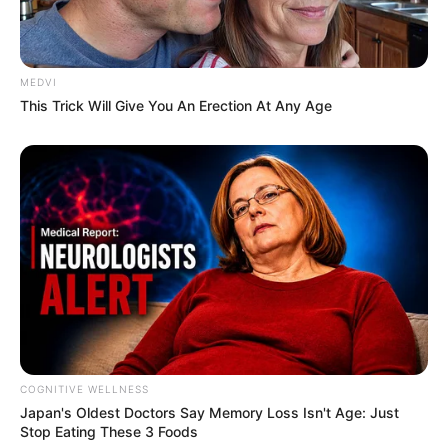
MEDVI
This Trick Will Give You An Erection At Any Age
3 ดวงชะตาวันเกิด ชีวิตต้องสู้
18 มิ.ย. 2022
COGNITIVE WELLNESS
Japan's Oldest Doctors Say Me​mory Lo​ss Isn't Age: Just
Stop Eating These 3 Foods