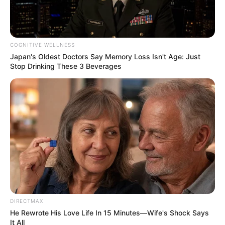
COGNITIVE WELLNESS
Japan's Oldest Doctors Say Memory Loss Isn't Age: Just
Stop Drinking These 3 Beverages
How They Made Little Simba Look So Lifelike in
'The Lion King'
BRAINBERRIES
Are You The Same Alone And With Others? Find
Out
BRAINBERRIES
DIRECTMAX
He Rewrote His Love Life In 15 Minutes—Wife's Shock Says
It All