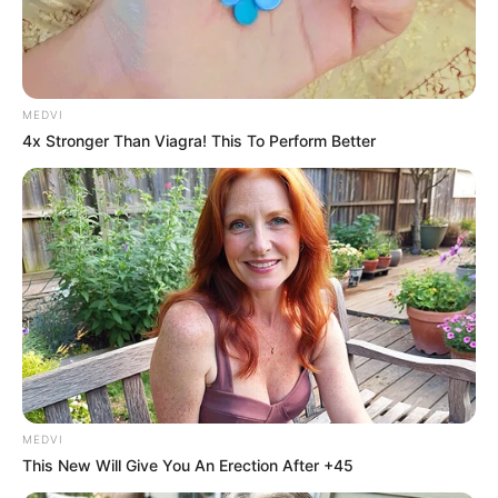
Why this ordinary drink is the secret to feeling
your best every day
CTA FAVORITE
MEDVI
4x Stronger Than Viagra! This To Perform Better
The Bodyguard's Hidden Bloopers Revealed
BRAINBERRIES
She Took Her Love For Horses To A Whole New
MEDVI
Level
This New Will Give You An Erection After +45
BRAINBERRIES