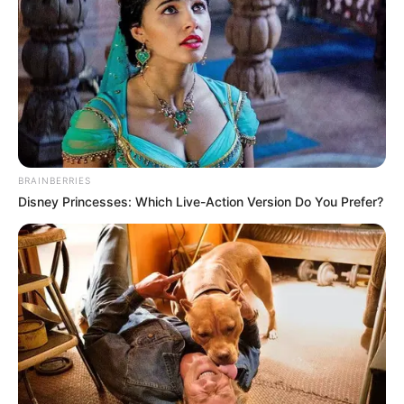
ของตัวมังกร และวัดมังกรบุปผาราม (วัดเล่งฮั้วยี่) เป็น
ตำแหน่งของหางมังกร เทศกาลกินเจปีนี้ หากมีโอกาสก็ไม่
ควรพลาดตามรอยบุญ ในเส้นทางตามรอยมังกรแห่งนี้
9 วันมงคล กินเจ กับดร.คฑา
BRAINBERRIES
Disney Princesses: Which Live-Action Version Do You Prefer?
สำหรับใครที่ยังไม่มีโอกาสได้เดินทางไปเที่ยวไหว้พระขอพร