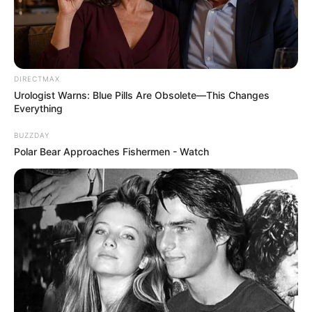
อ.คฑาเผย 4 ราศี ดวงพุ่งแรง หลังดาวพฤหัสฯย้าย 30 ต.ค.นี้
29 ต.ค. 2019
DIRECTMAX
Urologist Warns: Blue Pills Are Obsolete—This Changes
Everything
BUZZDAY
Polar Bear Approaches Fishermen - Watch
3 ราศี ช่วงนี้มีเกณฑ์พักร้อนไปนอนชิลล์ริมทะเล
26 ต.ค. 2019