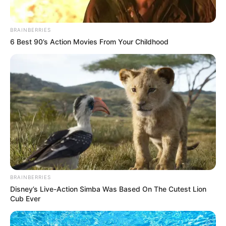
เทียน
วันที่ 3 ตุลาคม 2562 (ชิวโหงว) เวลา 20:00 น. พิธีเวียน
BRAINBERRIES
เทียน เซียมซีเสี่ยงทายขอคำพยากรณ์
6 Best 90’s Action Movies From Your Childhood
วันที่ 4 ตุลาคม 2562 (ชิวลัก) เวลา 20:00 น. พิธีเวียน
เทียน คณะกรรมการ ประจำปี 2563
วันที่ 5 ตุลาคม 2562 (ชิวฉิก) เวลา 20:00 น. ลอย
กระทง พร้อมกับโรงเจเม่งหงีเจตั๊ว
วันที่ 6 ตุลาคม 2562 (ชิวโป้ย) เวลา 13:00 น. พิธีซิโกว
ทิ้งกระจาด
วันที่ 7 ตุลาคม 2562 (ชิวเก้า) เวลา 20:00 น. พิธีเวียน
เทียน
เวลา 24:00 น. สวดมนต์เปิดพระคัมภีร์
เวลา 21:00 น. ส่งเสด็จกิ่วฮ๊วงฮุดโจ้ว
BRAINBERRIES
Disney’s Live-Action Simba Was Based On The Cutest Lion
Cub Ever
กินเจ
คฑา ชินบัญชร
วัดมังกรบุปผาราม
เทศกาลถือศีลกินเจ