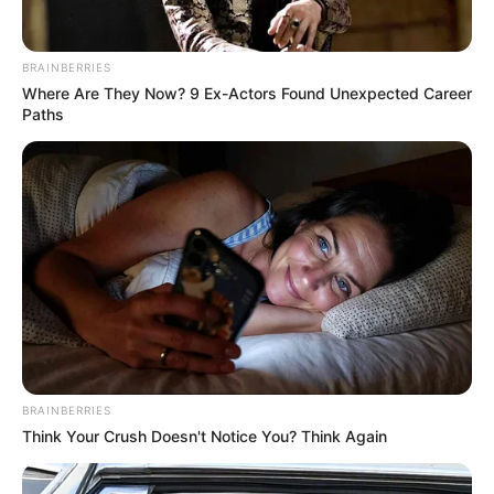
โพธิสัตว์เจ้าทั้งหลาย ปวงเทพเทวาธรรมบาลโพธิสัตว์ ผู้
รักษาพระพุทธศาสนา มีท้าวมหาพรหมเทวราช ท้าวสักกะ
BRAINBERRIES
เทวราช ท้าวจตุโลกบาลทั้งสี่ และสิ่งศักดิ์สิทธิ์ทั้งหลาย มี
Where Are They Now? 9 Ex-Actors Found Unexpected Career
พระสยามเทวาธิราช เทพเจ้ามังกรเขียว พร้อมมวลเทพเจ้า
Paths
อันสถิตในอารามแห่งนี้ อีกทั้งพระบรมเดชานุภาพ แห่งองค์
พระมหากษัตริยาธิราชเจ้าทุกพระองค์
ขออานิสงส์ที่ข้าพเจ้าได้สักการะบูชาแล้ว จงมีอานุภาพ
พลานุภาพ บุญญฤทธิ์อันยิ่งใหญ่ อำนวยพรผลส่งให้
ข้าพเจ้า ประสบความสมบูรณ์พูนสุข พรั่งพร้อมด้วยทรัพย์
ทั้งปวง ขอให้ปราศจากภัยอันตรายและโรคภัยไข้เจ็บทั้ง
หลาย ทั้งธุรกิจ การงานของข้าพเจ้า จงประสบผลสำเร็จ
ตลอดไปด้วยเทอญ
BRAINBERRIES
Think Your Crush Doesn't Notice You? Think Again