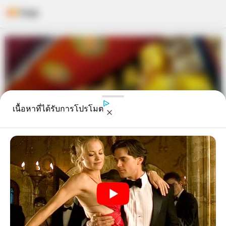
Skip
to
content
เนื้อหาที่ได้รับการโปรโมต
9 วันมงคล กินเจ กับดร.คฑา ชิน
บัญชรพร้อมคำกล่าวบูชาขอพร