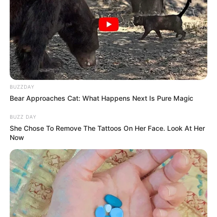
Why everything you thought you knew about water
might be wrong
CTA LOVE
BUZZDAY
Bear Approaches Cat: What Happens Next Is Pure Magic
BUZZ DAY
She Chose To Remove The Tattoos On Her Face. Look At Her
Now