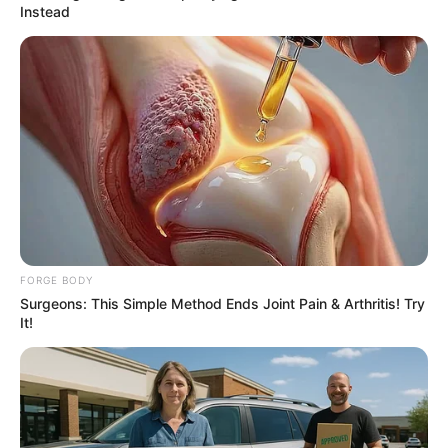
Instead
Why this ordinary drink is the secret to feeling
your best every day
CTA FAVORITE
FORGE BODY
Surgeons: This Simple Method Ends Joint Pain & Arthritis! Try
It!