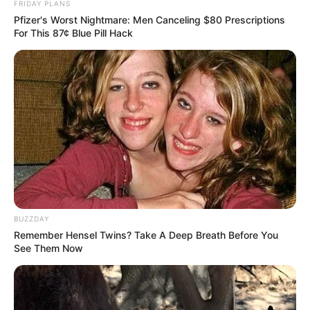
FRIDAY PLANS
Pfizer's Worst Nightmare: Men Canceling $80 Prescriptions
For This 87¢ Blue Pill Hack
The Chapel Of Sound Amphitheater - Architectural
Marvels
BRAINBERRIES
BUZZDAY
Remember Hensel Twins? Take A Deep Breath Before You
See Them Now