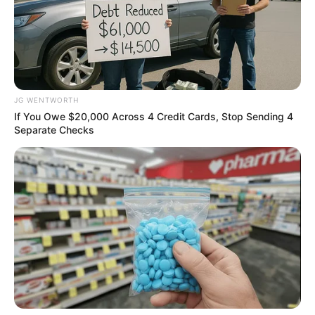
Top 8 Movies Based On Real Life. You Have To
Watch Them!
BRAINBERRIES
JG WENTWORTH
If You Owe $20,000 Across 4 Credit Cards, Stop Sending 4
Separate Checks
The 10 Most Stunning Women From Lebanon -
Who Is Your Favorite?
BRAINBERRIES