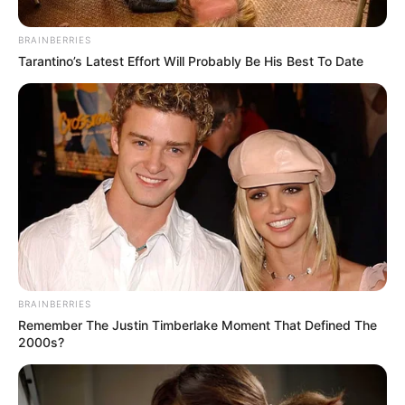
ที่วัดมังกรบุปผาราม และวัดเขตร์นาบุญญาราม ไม่ต้อง
กังวล ดร.คฑา มีเคล็ดวิธีเสริมดวงและการกล่าวคำบูชาขอ
BRAINBERRIES
Tarantino’s Latest Effort Will Probably Be His Best To Date
พรมาฝาก จะอยู่ที่บ้านหรือสถานที่อื่นๆ ก็สามารถกล่าวบูชา
ได้ดังนี้
อัลบั้มภาพ 6 ภาพ
BRAINBERRIES
Remember The Justin Timberlake Moment That Defined The
2000s?