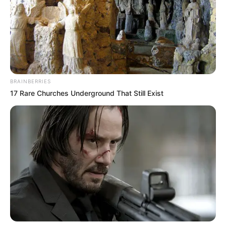
BRAINBERRIES
17 Rare Churches Underground That Still Exist
The Rarest And Most Valuable Card In The Whole
World
BRAINBERRIES
46 Years Later, The Blue Lagoon Stars Look
Unrecognizable
BRAINBERRIES