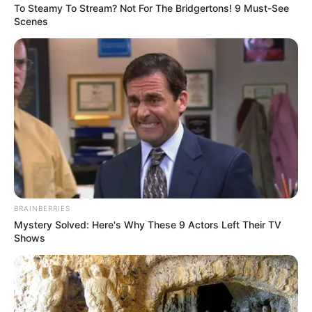
To Steamy To Stream? Not For The Bridgertons! 9 Must-See
Scenes
Think You Know FIFA 2026? These Facts May
Surprise You
BRAINBERRIES
BRAINBERRIES
Mystery Solved: Here's Why These 9 Actors Left Their TV
Shows
’90s TV Icons Who Faded Out Of Hollywood
BRAINBERRIES