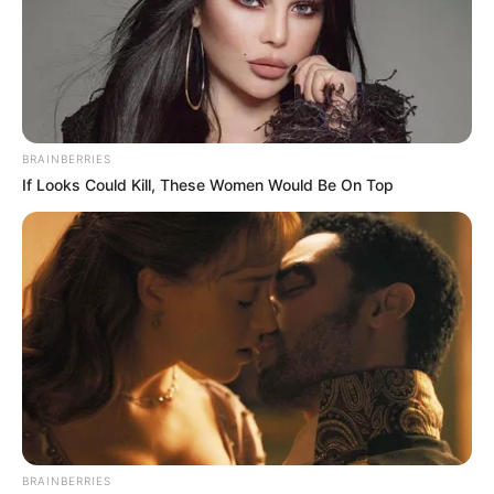
BRAINBERRIES
If Looks Could Kill, These Women Would Be On Top
Is The Movie "Danish Girl" A True Story?
BRAINBERRIES
BRAINBERRIES