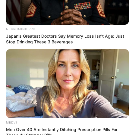
BRAINBERRIES
NEUROMIND PRO
Japan's Greatest Doctors Say Memory Loss Isn't Age: Just
Stop Drinking These 3 Beverages
10 World Cup 2026 Facts Every Football Fan
Should Know
BRAINBERRIES
MEDVI
Men Over 40 Are Instantly Ditching Prescription Pills For