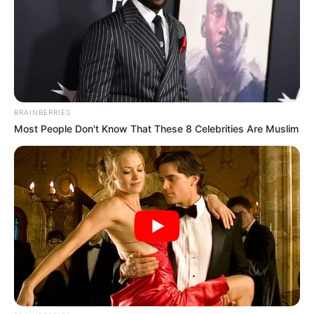
Remember These Iconic '90s Couples? See The
List That Defined A Generation
BRAINBERRIES
BRAINBERRIES
Most People Don't Know That These 8 Celebrities Are Muslim
8 Conspiracies That Turned Out To Be True
BRAINBERRIES