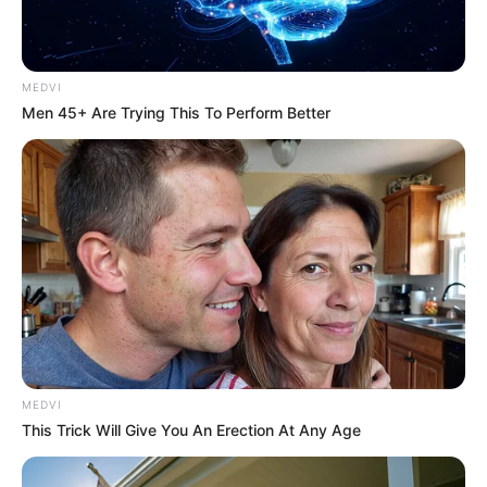
ข้อ 2. คือ ลักษณะการคบหาดูใจกัน
ก. น้ำ คือ ชีวิตคู่ของคุณจะไหลไปเรื่อยๆเฉยๆชาๆ แต่ก็แง
ความรู้สึกดี ๆ ต่อกัน
MEDVI
Men 45+ Are Trying This To Perform Better
ข. ต้นไม้ คือชีวิตคู่ของคุณจะสดใสเหมือต้นไม้ได้น้ำและ
สวยงามขึ้นทุกที
ค.คน คือ ชีวิตคู่ของคุณจะวุ่นวายไปด้วยผู้คนที่มายุ่งเกี่ยว
กับชีวิตคู่ของคุณจนคุณไม่มีอิสระและเป็นตัวของคุณเอง
ง.นก คือ ชีวิตคู่ของคุณจะไปได้สวย หากได้แต่งงานกัน
ข้อ 3. เวลาในการคบหาดูใจกัน
ก. แท็กซี่ คือ จะตัดสิ้นใจคบหากันเร็ว แต่จะโดนผู้ใหญ่
กำกับคุณตลอดเวลา
ข. สามล้อ คือ ดูใจไปเรื่อย ๆ ๆๆ ไม่ใช่ก็เปลี่ยนไปเลย
MEDVI
ค. รถเมล์ คือ ดูใจไปเรื่อย ๆ ๆ ๆ พร้อมเมื่อไรก็แต่ง
This Trick Will Give You An Erection At Any Age
ง. รถไฟฟ้า คือ ไม่ต้องดูหลอก แต่งเลยจะได้หมดเรื่อง ๆ