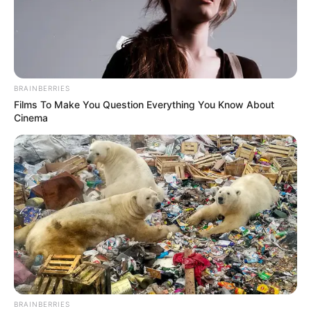
BRAINBERRIES
Films To Make You Question Everything You Know About
Why this ordinary drink is the secret to feeling
Cinema
your best every day
CTA FAVORITE
BRAINBERRIES