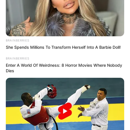
The 10 Most Stunning Women From Lebanon -
Who Is Your Favorite?
BRAINBERRIES
BRAINBERRIES
She Spends Millions To Transform Herself Into A Barbie Doll!
BRAINBERRIES
Enter A World Of Weirdness: 8 Horror Movies Where Nobody
Dies
Busting Movie Myths! Common Clichés That Don't