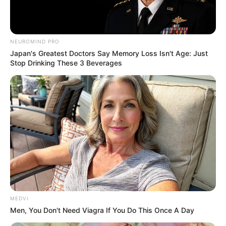
ค. คน
ง. นก
NEUROMIND PRO
3. ถึงเวลาที่คุณต้องกลับบ้านคุณคิดว่าจะนั่งอะไรกลับ
Japan's Greatest Doctors Say Memory Loss Isn't Age: Just
Stop Drinking These 3 Beverages
ก. รถแท็กซี่
ข.รถสามล้อ
ค. รถเมล์
ง. รถไฟฟ้า
MEDVI
Men, You Don't Need Viagra If You Do This Once A Day