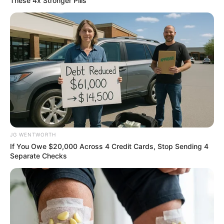
These 4x Stronger Pills
Tallest Women On Earth — Their Height Is Jaw-
Dropping
BRAINBERRIES
JG WENTWORTH
If You Owe $20,000 Across 4 Credit Cards, Stop Sending 4
Separate Checks