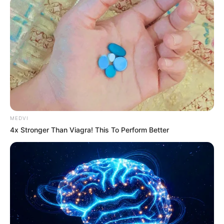
เมื่อทำข้างบนเสร็จแล้วเราลองมาดูคำเฉลยข้างล่างกัน
เลยครับ
ข้อ 1. คือลักษณะคนที่คุณจะได้เป็นแฟนด้วย
ก. รถผลไม้ คือคนที่คุณจะเป็นแฟนด้วยนั้นจะกระร่อนมาก
MEDVI
ๆ
4x Stronger Than Viagra! This To Perform Better
ข. รถไฮศครีม คือคนที่เยือกเย็น สุขุม รอบคอบ แต่เวลาเขา
หรือเธอโกรธจะรุนแรงมาก ๆ
ค. รถส้มตำ คือ คนที่มีอารมณ์หลากหลายอารมณ์มาก
เหมือนส้มตำที่ใส่ปลาร้ามีทั้งคนที่ชอบและไม่ชอบ
ง. ลูกชิ้น คือคนที่กลิ้งไปเลยๆๆเหมือนกับปลาไห แต่เขาจะ
รักเราคนเดียว