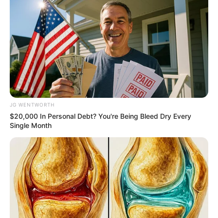
ดังนั้นหากคุณจะเลือกคบใครสักคน คุณจะคัดสรรอย่างดี
เพราะคุณถือว่าจะคบกับผู้ชายสักคนก็ต้องเลือกเอง ให้
คนอื่นเลือกจะถูกใจได้งัย แล้วพอถึงเวลาคุณเจอคนๆ นั้น
เข้าแล้ว คุณจะทำทุกวิถีทางที่จะได้เค้ามาเป็นคู่
คู่รัก
ดวงความรัก
ดูดวง
ทายใจ
เค้าใช่แฟนคุณหรือเปล่า
เนื้อคู่
แฟน
JG WENTWORTH
$20,000 In Personal Debt? You're Being Bleed Dry Every
Single Month