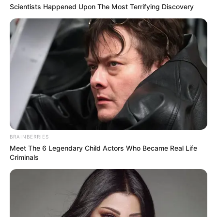
Scientists Happened Upon The Most Terrifying Discovery
Why this ordinary drink is the secret to feeling
your best every day
CTA FAVORITE
BRAINBERRIES
Meet The 6 Legendary Child Actors Who Became Real Life
Criminals
Why this ordinary drink is the secret to feeling
your best every day
CTA LOVE