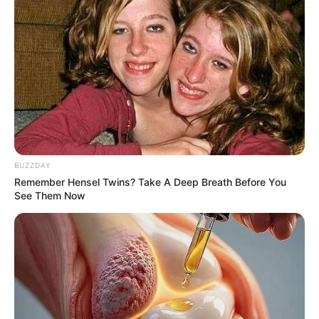
BUZZDAY
Why everything you thought you knew about water
Remember Hensel Twins? Take A Deep Breath Before You
might be wrong
See Them Now
CTA LOVE