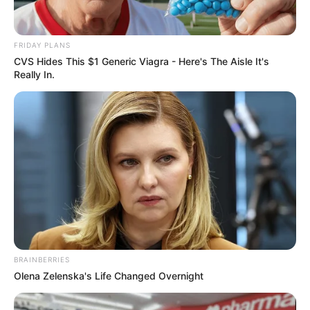
Horoscope.Mthai.com
จะลองพาคุณมา
ทายใจ
ว่าคน
ที่คุณคบอยู่ทุกๆวันนี้ ในอนาคตเค้าจะเป็นแฟนตัวจริงของ
คุณหรือเปล่าครับ หรือว่าจะเป็นแค่เพื่อนกันเท่านั้นเราลอง
FRIDAY PLANS
มาดูกันเลย
CVS Hides This $1 Generic Viagra - Here's The Aisle It's
Really In.
BRAINBERRIES
Olena Zelenska's Life Changed Overnight