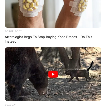
This Woman Chose To Live Like A Horse
BRAINBERRIES
FORGE BODY
Arthrologist Begs To Stop Buying Knee Braces - Do This
Instead
They Laughed At Her Curves—Now She's A
Modeling Sensation
BRAINBERRIES
BUZZDAY