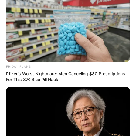
เค้า….ใช่แฟนคุณหรือเปล่าในอนาคต
1.สมมุติว่าตอนนี้คุณนั่งกับคนรักอยู่มีลุงขายของกินมา 4
อย่าง คุณจะเลือกซื้อรถคันใด
ก. รถขายผลไม้
FRIDAY PLANS
Pfizer's Worst Nightmare: Men Canceling $80 Prescriptions
ข.รถขายไฮศครีม
For This 87¢ Blue Pill Hack
ค.รถขายส้มตำ
ง. รถขายลูกชิ้น
2. พอคุยรับประทานเสร็จ คุณมองตรงไปข้างหน้า คุณคิด
ว่าคุณจะเห็นอะไร
ก. น้ำ
ข. ต้นไม้