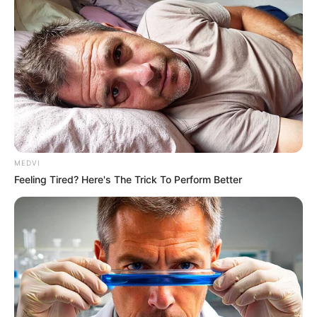
The Most Surprising Things About FIFA World Cup
2026
BRAINBERRIES
เรื่องอื่นๆ ที่น่าสนใจ
MEDVI
Feeling Tired? Here's The Trick To Perform Better