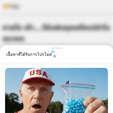
Skip
ทายใจ เค้า….ใช่แฟนคุณหรือเปล่าใน
to
content
อนาคต
เจ้าหมอดู
7 ม.ค. 2014
9
เนื้อหาที่ได้รับการโปรโมต
แชร์