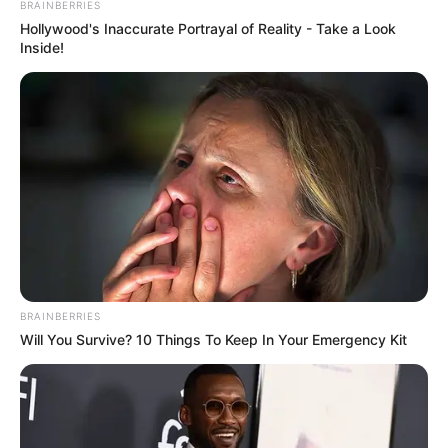
BRAINBERRIES
Hollywood's Inaccurate Portrayal of Reality - Take a Look
Inside!
15 Things You Do Everyday That The Bible
Forbids: Are You Guilty?
BRAINBERRIES
BRAINBERRIES
Will You Survive? 10 Things To Keep In Your Emergency Kit