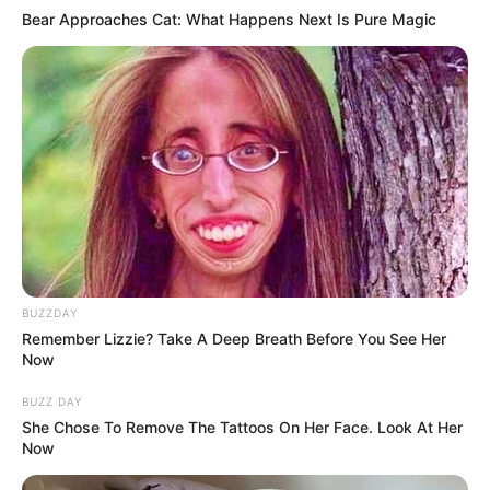
Bear Approaches Cat: What Happens Next Is Pure Magic
17 Rare Churches Underground That Still Exist
BRAINBERRIES
The Most Unexpected Wedding Dance Moments
BRAINBERRIES
BUZZDAY
Remember Lizzie? Take A Deep Breath Before You See Her
Now
BUZZ DAY
She Chose To Remove The Tattoos On Her Face. Look At Her
Now