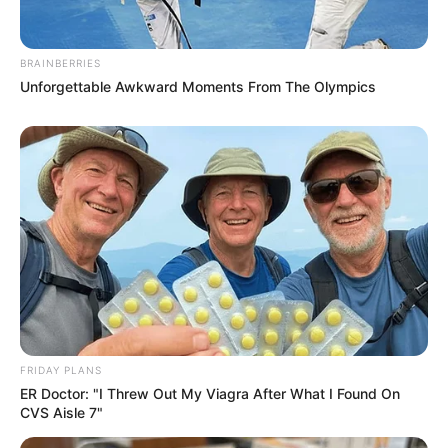
Reflect Reality
BRAINBERRIES
BRAINBERRIES
Unforgettable Awkward Moments From The Olympics
Once Criticized For Her Figure, Now She's Turning
Heads
BRAINBERRIES
FRIDAY PLANS
She Took Her Love For Horses To A Whole New
ER Doctor: "I Threw Out My Viagra After What I Found On
Level
CVS Aisle 7"
BRAINBERRIES