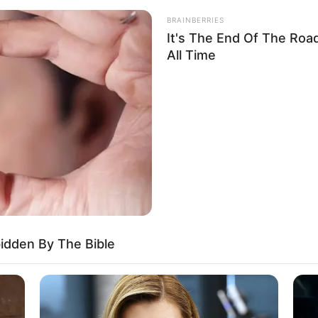
BRAINBERRIES
It's The End Of The Roa
All Time
OR
bidden By The Bible
She Gave Up A Normal Life To Act
Like A Horse