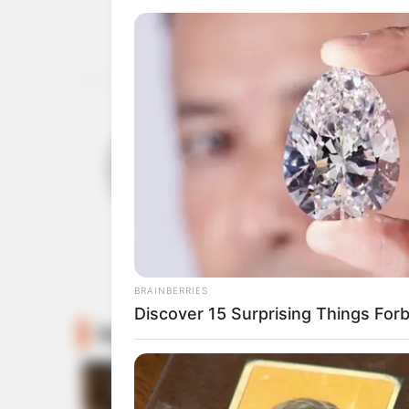
ABOUT THE AUTH
เจ้าหมอดู
BRAINBERRIES
Discover 15 Surprising Things For
Recommended For You