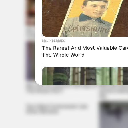
Why Big Bang Theory Fans
From Baddies
Despise These 8 Characters
These 9 Actre
BRAINBERRIES
The Rarest And Most Valuable Car
The Whole World
Why Did He Leave At The Peak Of
Why this ordin
This Show's Run?
secret to feel
day
Top 9 Most Controversial 'Late
Show' Moments