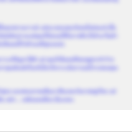
ด้ในทุกสถานการณ์ แต่จะรอดเฉพะกับคนใจอ่อนเท่านั้น
ค่อยิดวู่วามแต่คุณก็ไม่ยอมให้โอกาสดีๆ ที่เข้ามาในตัว
เป็นคนที่รักตัวเองที่สุดเลยล่ะ
การแก้ปัญหาได้ดี แต่ คุณก็เป็นคนที่ชอบพูดจาทำร้าย
นเวลาคุณต้องมีเรื่องกับใครก็ควรระงับอารมณ์โกรธของคุณ
้ำขุ่นๆ และชอบเอาคนอื่นมาเป็นแพะรับบาปอยู่เรื่อย แต่
ขัน เฮฮา… เหมือนคนอื่นๆ นั่นแหละ
สัย
ทายนิสัยคำพูดแก้ตัว
ทายนิสัยจากคำพูดแก้ตัว
แก้ตัว