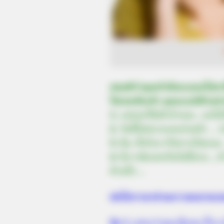
สมมติว่าคุณกำลังจะแอบไปหากิ
ไปเดทกับเค้า คุณจะแก้ตัวอย่
1.
แม่บอกให้เฝ้าบ้านอะ…คงไปไ
2.
วันนี้ไม่สบายเลยปวดหัว … ป
3.
อืม..ที่จริงเราก็อยากไปอะนะ
4.
นี่เรานัดเดทกันวันนี้หรอ….ทำ
ด้วยน๊า….
ต่อไปเรามาอ่านความหมายเล
ข้อ 1
แสดงว่าคุณเป็นคน ขี้เกร