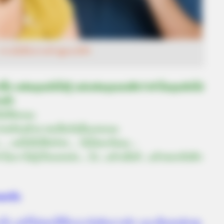
ทายนิสัยจากคำพูดแก้ตัว
๊ก แฟนคุณยังไม่รู้ แต่แฟนคุณสงสัยว่าทำไมคุณถึงไม่
างไร
ม่ได้อะนะ
วดท้องด้วย ขอเป็นวันอื่นเถอะนะ
 … แต่ไปไม่ได้จริงๆ … ไม่ไปละกันนะ…
ไมเราไม่รู้เรื่องเลยล่ะ….โธ่…แล้วเมื่อกี…แล้วคงกลับดึก
ยครับ
งใจ แต่ก็ไม่ชอบให้ใครมาบังคับมากนัก และเป็นคนมีเหตุ