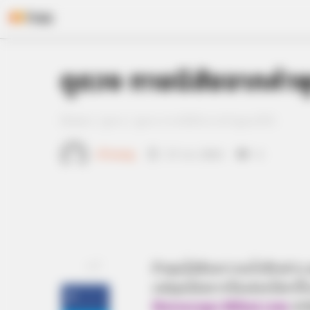
Skip
ดูดวง ทายนิสัยจากคำพ
to
content
Home
/
ดูดวง
/ ดูดวง ทายนิสัยจากคำพูดแก้ตัว
เจ้าหมอดู
27 ก.ค. 2014
4
แชร์
ถ้าคุณไม่ต้องการอะไรสักอย่า
แต่คุณไม่อยากไปแต่จะไปหากิ
Horoscope.Mthai.com
นำ