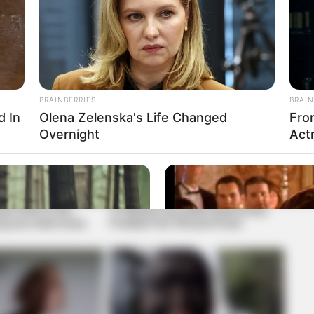
 To Sweethearts:
sses Can Do It All
BRAINBERRIES
BRAIN
d In
Olena Zelenska's Life Changed
Fro
Overnight
Actr
ary drink is the
10 World Cup 2026 Facts Every
ing your best every
Football Fan Should Know