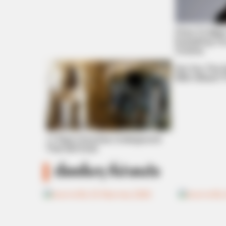
Films To Mak
Everything Y
CTA LOVE
Cinema
Why everything you thought you 
Are You The 
be wrong
With Others? 
17 Rare Churches Underground
That Still Exist
เรื่องอื่นๆ ที่น่าสนใจ
BRAINBERRIES
How They Made Little Simba Look
Lifelike in 'The Lion King'