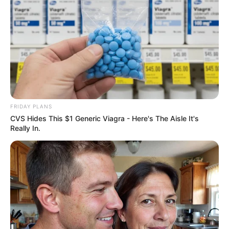
Why this ordinary drink is the secret to feeling
your best every day
CTA FAVORITE
FRIDAY PLANS
CVS Hides This $1 Generic Viagra - Here's The Aisle It's
Really In.
These '90s Couples Will Always Hold A Special
Place In Our Hearts
BRAINBERRIES