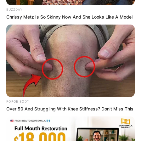
BUZZDAY
Chrissy Metz Is So Skinny Now And She Looks Like A Model
These Photos Make Us Nostalgic For The 70's
BRAINBERRIES
FORGE BODY
Over 50 And Struggling With Knee Stiffness? Don't Miss This