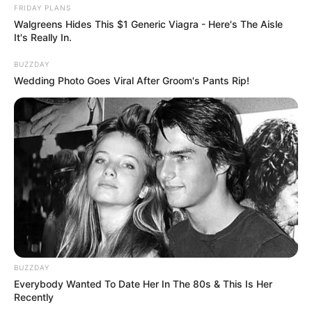
FRIDAY PLANS
Walgreens Hides This $1 Generic Viagra - Here's The Aisle
It's Really In.
BUZZDAY
Wedding Photo Goes Viral After Groom's Pants Rip!
ดวงรายวัน 13 กันยายน 2565
13 ก.ย. 2022
BUZZDAY
Everybody Wanted To Date Her In The 80s & This Is Her
Recently