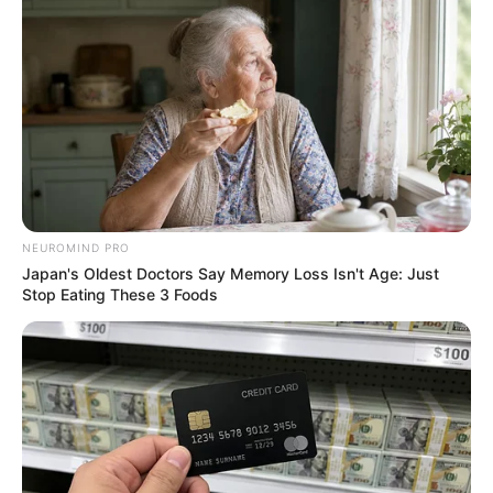
Why this ordinary drink is the secret to feeling
your best every day
CTA FAVORITE
NEUROMIND PRO
Japan's Oldest Doctors Say Memory Loss Isn't Age: Just
Stop Eating These 3 Foods
To Steamy To Stream? Not For The Bridgertons! 9
Must-See Scenes