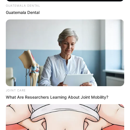
GUATEMALA DENTAL
Guatemala Dental
$30k In Debt Relief Scandal: What Financial
Institutions Quietly Conceal
JG WENTWORTH
JOINT CARE
What Are Researchers Learning About Joint Mobility?