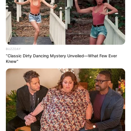
Hollywood's Inaccurate Portrayal of Reality - Take
a Look Inside!
BRAINBERRIES
BUZZDAY
“Classic Dirty Dancing Mystery Unveiled—What Few Ever
Knew"
Did You Notice How Natural Simba’s Movements
Looked In The Movie?
BRAINBERRIES