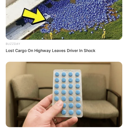
BUZZDAY
Lost Cargo On Highway Leaves Driver In Shock
Co-stars Who Lost Control While Kissing Each
Other
BUZZDAY
เรื่องอื่นๆ ที่น่าสนใจ