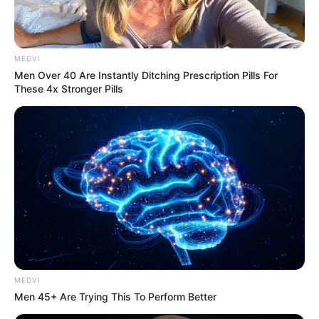
MEDVI
Men Over 40 Are Instantly Ditching Prescription Pills For
These 4x Stronger Pills
กระทงกลีบบัว
…..
ท่านที่เลือก กระทง ประเภทนี้มักเป็นคน
ขี้สงสาร จิตใจโอบอ้อมอารี ชอบความสงบ พูดจาพาทีนุ่ม
นวลน่ารัก ช่างสังเกต มีจิตนาการสูง อ่อนน้อมถ่อมตน ไม่
ชอบการตัดสินปัญหาด้วยความรุนแรง เป็นคนมีปากเป็น
เอก ดำเนินชีวิตแบบเรียบง่าย คนประเภทนี้มักเป็นที่รักของ
ผู้พบเห็น เป็นผู้เสียสละอยู่เสมอ เป็นนักประนีประนอมชั้น
ดี มักหลีกเลี่ยง พื้นที่ๆที่มีความวุ่นวาย จึงเลือกที่จะลงไป
ลอย กระทง ยังจุดที่ผู้คนไม่หนาแน่นนั่นเอง
MEDVI
Men 45+ Are Trying This To Perform Better
กระทงขนมปัง
…
เป็นคนมีไอเดีย มีจินตนาการสูง เปิดเผย