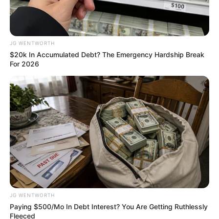
BRAINBERRIES
JG WENTWORTH
$20k In Accumulated Debt? The Emergency Hardship Break
For 2026
Disney’s Live-Action Simba Was Based On The
Cutest Lion Cub Ever
BRAINBERRIES
JG WENTWORTH
Paying $500/Mo In Debt Interest? You Are Getting Ruthlessly
Fleeced