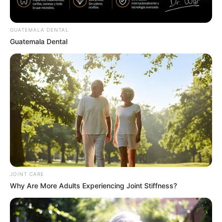
kanompung.blogspot,isnhotnews)
GUATEMALA DENTAL
Guatemala Dental
กระทง
การเลือกกระทง
ดูดวง
ทายนิสัย
ทายใจ
วันลอยกระทง
ABOUT THE AUTHOR
เจ้าหมอดู
JOINT CARE
Why Are More Adults Experiencing Joint Stiffness?