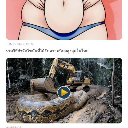
Japan's Oldest Doctors Say Memory Loss Isn't
Age: Just Stop Eating These 3 Foods
NEUROMIND PRO
LUMETHINK.COM
รวมวิธีกำจัดไขมันที่ได้รับความนิยมสูงสุดในไทย
Erase Joint Agony In 7 Days With This Simple
Trick! It's Genius
HABERION
FORGE BODY