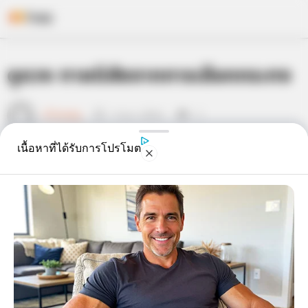
Skip
ดูดวง ทายนิสัยจากการเลือกกระทง
to
content
เจ้าหมอดู
5 พ.ย. 2014
2
เนื้อหาที่ได้รับการโปรโมต
แชร์
วันลอย
กระทง
ของพวกเราชาวสยาม ประเพณีที่สืบต่อกัน
มาช้านาน ตั้งแต่ยุคดึกดำบรรพ์ เพื่อเป็นการไหว้ขอขมา