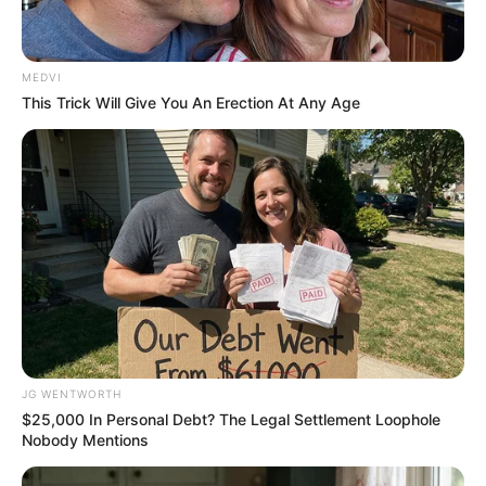
MEDVI
This Trick Will Give You An Erection At Any Age
Why everything you thought you knew about water
might be wrong
CTA LOVE
JG WENTWORTH
$25,000 In Personal Debt? The Legal Settlement Loophole
Nobody Mentions