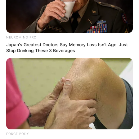
How To Get An Erection Even After 60!
MEDVI
NEUROMIND PRO
Japan's Greatest Doctors Say Memory Loss Isn't Age: Just
Stop Drinking These 3 Beverages
This New Will Give You An Erection After +45
MEDVI
FORGE BODY