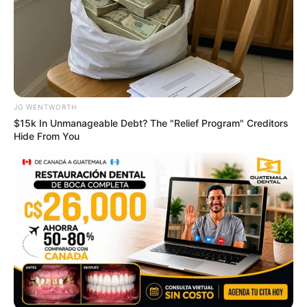
4x Stronger Than Viagra! This To Perform Better
MEDVI
JG WENTWORTH
$15k In Unmanageable Debt? The "Relief Program" Creditors
Hide From You
Men, You Don't Need Viagra If You Do This Once A
Day
MEDVI