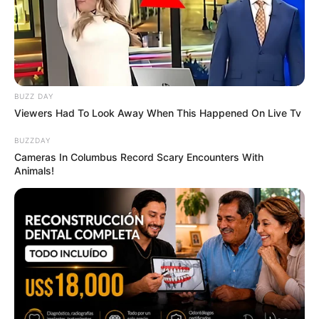
ดีเยี่ยม มีความคิดเป็นของตัวเอง มองโลกในมุมบวก ชอบ
สร้างความสุขให้กับคนรอบข้าง
กระทงหลงทาง
………
อันนี้เป็นของแถม…อิอิท่านที่กำลัง
เลือก หรือ ไม่ได้อยากเลือก หรือ ถูกบังคับให้เลือก กระทง
หลงทางนี้ ท่านเป็นคนที่ กำลังสับสนในจิตใจ มองโลกติด
BUZZ DAY
Viewers Had To Look Away When This Happened On Live Tv
จะลบอยู่สักหน่อย ขี้เหงา เจ้าน้ำตา อาจไม่กล้าแสดงออก
แต่ชอบแอบร้องไห้ เป็นคนที่รู้สึกยึดติดกับความผิดหวัง
BUZZDAY
ว้าเหว่ ไม่อยากจะสนใจวันลอย กระทง เพราะไม่รู้จะไปลอย
Cameras In Columbus Record Scary Encounters With
Animals!
กับใคร ซึ่งจริงๆแล้ว วันนี้ถูกจัดขึ้นเพื่อการขอขมาสิ่ง
ศักดิ์สิทธิ์ เป็นประเพณี เพื่อความสนุกสนาน และอนุรักษ์
วัฒนธรรมไทยก็เท่านั้นเอง ดังนั้นแล้ว แม้นไม่ได้ออกมา
ลอย กระทง แต่จงอย่าทำให้เค้าหลงทางเลย เพราะคุณค่า
อยู่ที่ใจ อย่าให้หลงไปเพราะเราไม่รู้ว่าใจอยู่ที่ไหน ตามหาใจ
ให้เจอเพื่อคุณค่าที่คู่ควรนะครับ
(ขอบคุณภาพจาก kratong-