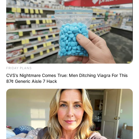
ทายนิสัยจากการเลือกกระทง
กระทงใบตอง
…
ท่านที่เลือก กระทง ที่ทำจากใบตอง หรือใบ
กล้วยแถวบ้านเรานี่เอง บ่งบอกถึงรสนิยมที่ชอบความ
พิถีพิถัน เป็นคนหนักแน่น ชอบทำมากกว่าพูด มีความเป็น
ส่วนตัวสูง ชอบช่วยเหลือผู้อื่น สามารถอยู่ในกฎระเบียบได้ดี
มีเอกลักษณ์เฉพาะตัว มีเสน่ห์ดึงดูดใจ เป็นคนพูดน้อยต่อย
หนัก มีความอดทนต่อภาวะกดดันได้สูง คิดถึงคนรอบข้าง
FRIDAY PLANS
อยู่เสมอ ความรู้สึกไว เป็นผู้ถ่ายทอดได้อย่างละมุนละม่อม
CVS’s Nightmare Comes True: Men Ditching Viagra For This
87¢ Generic Aisle 7 Hack
มีภาวะความเป็นผู้นำ ระเอียดรอบคอบ แต่ติดจะมีความคิด
เป็นของตัวเองมากอยู่สักหน่อย