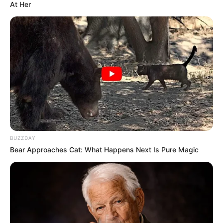
At Her
Men 45+ Are Trying This To Perform Better
MEDVI
BUZZDAY
Bear Approaches Cat: What Happens Next Is Pure Magic