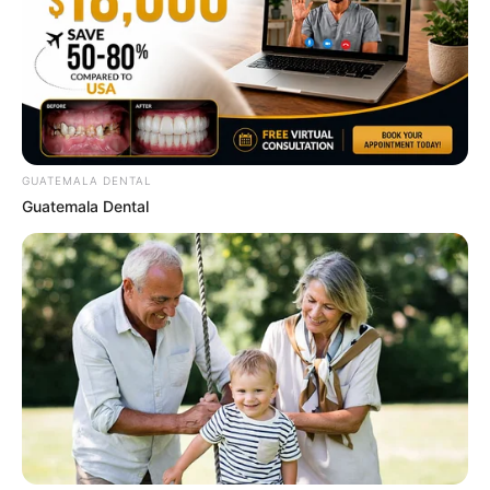
How They Made Little Simba Look So Lifelike in
'The Lion King'
BRAINBERRIES
GUATEMALA DENTAL
Guatemala Dental
Have You Seen Her GRWM? She Inspires Millions
BRAINBERRIES