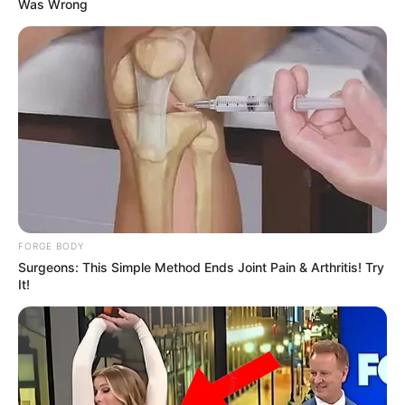
Was Wrong
ไหลกับบางสิ่งบางอย่างได้ง่าย แล้วก็เบื่อง่ายเช่นกัน
กระทงโฟม
…..
ท่านที่เลือกกระทงประเภทนี้ เป็นคนที่ อะไร
ก็ได้ง่ายๆ ไม่คิดถึงเรื่องไกลตัวเท่าไหร่นัก เป็นคนที่ค่อนข้าง
เรื่อยเฉื่อยกับชีวิตอยู่สักหน่อย มีนิสัยเด็กๆ มีความรับผิด
ชอบน้อยไปนิด สนุกสนานเฮฮาตามประสา ไม่จริงจัง
อารมณ์แปรปรวนง่าย ไม่กล้าแสดงออกทั้งๆที่เป็นคนที่มี
ความคิดสร้างสรรค์ แต่ไม่ค่อยกล้าที่จะแสดงความคิดเห็น
หรือผลงาน ทำให้พลาดโอกาสที่ดีๆไปได้โดยง่าย
FORGE BODY
กระทงลอยฟ้าหรือโคมลอยยี่เป็ง
…
ท่านที่เลือก กระทง
Surgeons: This Simple Method Ends Joint Pain & Arthritis! Try
ประเภทนี้ เป็นคนรักอิสระ ชอบการเดินทาง สนใจใฝ่รู้กับสิ่ง
It!
รอบตัวอยู่เสมอ ชอบการเรียนรู้ เป็นนักผจญภัยของแท้
ชอบความท้าทายตื่นเต้น แต่ภายในใจ เป็นคนใจดีมีเมตตา
มองโลกในแง่ดี โกรธง่ายหายเร็ว เป็นคนที่ติดจะหุนหัน
พลันแล่นอยู่สักหน่อย แต่ก็แก้ไขปัญหาเฉพาะหน้าได้อย่าง