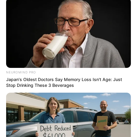
จริงใจ ไม่ค่อยมีระเบียบสักเท่าไหร่ ชอบสนุกสนานเฮฮา กล้า
แสดงออก ไม่ยึดติด ไม่ชอบอยู่กับที่นานๆ เป็นนักเดินทาง
ชอบการติดต่อสื่อสาร ขี้เหงา เอาแต่ใจบ้างเป็นบางครั้ง
มองโลกในแง่ดี เป็นคนที่ชอบเรียนรู้อยู่เสมอ จากความที่ดู
เหมือนนิสัยง่ายๆอะไรก็ได้…แต่จริงๆแล้ว คนประเภทนี้เป็น
คนที่ไม่ยอมแพ้ หรือ ท้อถอยอะไรง่ายๆเลย หากมุ่งมั่นเมื่อ
ไหร่ ความสำเร็จอยู่ไม่ไกลเกินเอื้อมแน่ๆ
กระทงจากต้นกาบพลับพลึง
…
กระทง สีขาวบริสุทธิ์ ท่านที่
NEUROMIND PRO
เลือก กระทง ประเภทนี้ เป็นคนรักสวยรักงาม ชอบประดิษฐ์
Japan's Oldest Doctors Say Memory Loss Isn't Age: Just
คิดค้นสิ่งใหม่ๆ ชอบความท้าทายในชีวิต ไม่ชอบอะไรที่
Stop Drinking These 3 Beverages
เหมือนคนอื่น มีความคิดแหวกแนวที่น่าสนใจ ไม่ชอบอะไร
เดิมๆ ซ้ำๆ มีความเป็นตัวของตัวเองสูง เชื่อมั่นในตัวเอง
ดำเนินชีวิตอย่างมีแบบแผน เป็นคนเก็บความลับเก่ง และ
ไม่ชอบเปิดเผย ชอบเป็นคนลึกลับ ด้วยเพราะเค้าไม่ค่อย
ไว้ใจใน คนรอบข้างสักเท่าไหร่นัก