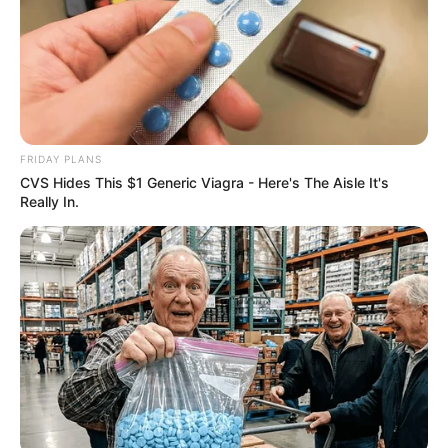
ER Doctor: "I Threw Out My Viagra After What I
Found On CVS Aisle 7"
FRIDAY PLANS
FRIDAY PLANS
CVS Hides This $1 Generic Viagra - Here's The Aisle It's
Really In.
Pfizer's Worst Nightmare: Men Canceling $80