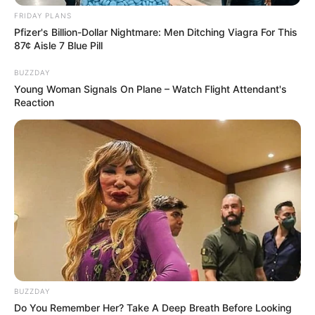
Prescriptions For This 87¢ Blue Pill Hack
FRIDAY PLANS
FRIDAY PLANS
Pfizer's Billion-Dollar Nightmare: Men Ditching Viagra For This
87¢ Aisle 7 Blue Pill
BUZZDAY
Young Woman Signals On Plane – Watch Flight Attendant's
Reaction
Feeling Tired? Here's The Trick To Perform Better
MEDVI
BUZZDAY
Do You Remember Her? Take A Deep Breath Before Looking