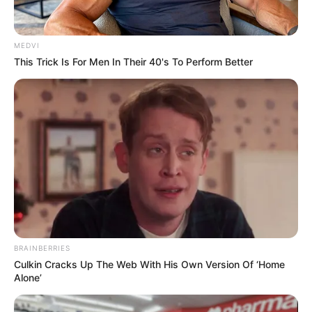
แม่น้ำคงคาและขอพร แบบทายใจของเรา ทายใจจากวัสดุที่
เราอยากเลือกมาเป็นกระทงในวันสำคัญนี้นะครับ มาดูกัน
เลยว่าถูกใจกันบ้างรึเปล่า ตามมาที่ริมน้ำแห่งนี้เลยครับ
MEDVI
This Trick Is For Men In Their 40's To Perform Better
BRAINBERRIES
Culkin Cracks Up The Web With His Own Version Of ‘Home
Alone’