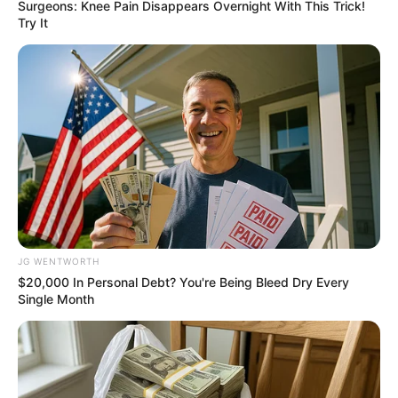
Surgeons: Knee Pain Disappears Overnight With This Trick!
Try It
Buried In $10,000+ Of High-Interest Debt? Read
Page 2 Before Paying
JG WENTWORTH
JG WENTWORTH
$20,000 In Personal Debt? You're Being Bleed Dry Every
Single Month