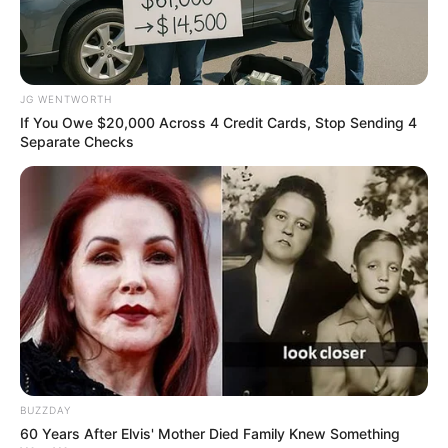
JG WENTWORTH
If You Owe $20,000 Across 4 Credit Cards, Stop Sending 4
Separate Checks
กระทงดอกไม้
…
ท่านที่เลือก กระทง ที่ประดิษฐ์จากดอกไม้
ล้วนๆ เป็นคนที่ชอบความสวยงาม หรูหรา รักสวยรักงาม
ชอบแสดงออก เป็นคนที่ค่อนข้างเอาแต่ใจ แสดงความรู้สึก
ชัดเจน อารมณ์อ่อนไหวง่าย อารมณ์ติดจะแปรปรวนอยู่สัก
BUZZDAY
หน่อย ปากร้ายใจดี มีมนุษย์สัมพันธ์เด่น โรแมนติก มักหลง
60 Years After Elvis' Mother Died Family Knew Something