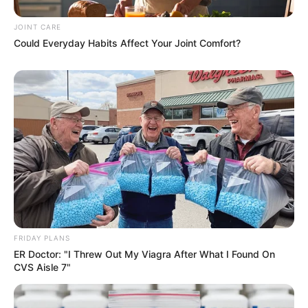
JOINT CARE
Could Everyday Habits Affect Your Joint Comfort?
From Albinos To Polygamists: The World's Most
Unique Families
BRAINBERRIES
FRIDAY PLANS
ER Doctor: "I Threw Out My Viagra After What I Found On
CVS Aisle 7"