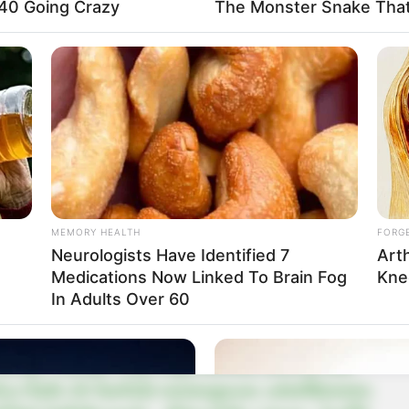
r 40 Going Crazy
The Monster Snake That
ให้เป็นสมาธิ พอจิตนิ่งมีสมาธิแล้วให้ตั้งสติเพื่อขอพร
ว้ให้เป็นความลับ ห้ามบอกใครว่าเราขออะไรไปเด็ดขาด
นทร์จะมีอิทธิพลผสมกันอย่างมาก ซึ่งแล้วแต่อาทิตย์ และ
 เรือนใด ก็จะส่งผลให้แต่ละดวงกำเนิด ในทางดี และ ร้าย
MEMORY HEALTH
FORG
วันนี้…. ก็ต้องขอให้เหมาะกับตัวเรา วันอมาวสี จะเกิด
Neurologists Have Identified 7
Art
หนึ่งเดือนก็จะมีอิทธิพลต่อดวงกำเนิดในแต่ละเดือนไม่
Medications Now Linked To Brain Fog
Kne
In Adults Over 60
ะส่งอิทธิพลต่อตัวเราจริงหรือ?
ราในวันนี้ ว่ามีเหตุการณ์สำคัญบ้างหรือไม่ และถ้ามี จะมี
นกับเราในอีก 29 วันหรือไม่ ทดสอบดูนะคะ แต่ขอให้ทดสอบ