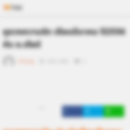
Skip
ดูดวงความรัก เดือนมีนาคม ปี2556
to
content
กับ อ.เดียร์
เจ้าหมอดู
4 มี.ค. 2013
2
แชร์