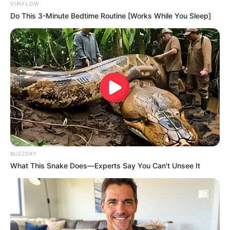
VIRIFLOW
Do This 3-Minute Bedtime Routine [Works While You Sleep]
Films To Make You Question Everything You Know
About Cinema
BRAINBERRIES
BUZZDAY
What This Snake Does—Experts Say You Can't Unsee It
She Spends Millions To Transform Herself Into A
Barbie Doll!