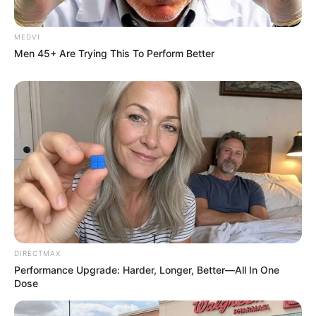
MEDVI
Men 45+ Are Trying This To Perform Better
The 90s Was A Fantastic Decade For Fans Of
Action Movies
BRAINBERRIES
DIRECTMAX
Performance Upgrade: Harder, Longer, Better—All In One
Dose