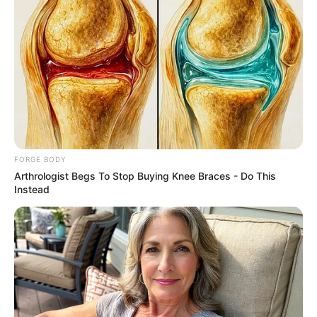
ทำนายรัก ราศีเมถุน ประจำเดือนมีนาคม 2556
คนมีคู่ค่อนข้างจะลับสมองประลองปัญญากันมาก ทันกัน
ตลอดเวลา มีความรื่นเริงสนุกสนานกับการที่ได้ทำอะไรร่วม
กันอยู่บ่อยๆ
ดูดวงความรัก ราศีกรกฎ (เกิดวันที่ 16
FORGE BODY
Arthrologist Begs To Stop Buying Knee Braces - Do This
ก.ค. – 16 ส.ค.)
Instead