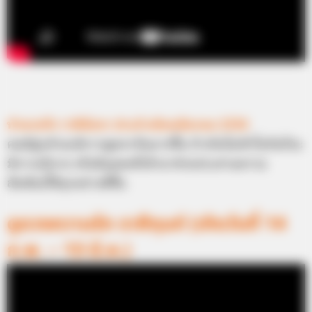
ทำนายรัก ราศีมังกร ประจำเดือนมีนาคม 2556
คนมีคู่แล้วจะมีการพูดจากันมากขึ้น ถ้าเกิดไม่เข้าใจกันก็จะ
มีการอธิบาย หรือมีบุคคลที่เข้ามาช่วยประสานความ
สัมพันธ์ให้ทุกอย่างดีขึ้น
ดูดวงความรัก ราศีกุมภ์ (เกิดวันที่ 14
ก.พ. – 13 มี.ค.)