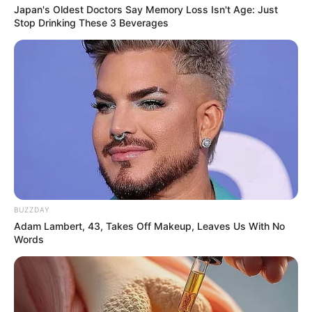
Japan's Oldest Doctors Say Memory Loss Isn't Age: Just
How They Made Little Simba Look So Lifelike in
Stop Drinking These 3 Beverages
'The Lion King'
BRAINBERRIES
BUZZDAY
Adam Lambert, 43, Takes Off Makeup, Leaves Us With No
Words
Why everything you thought you knew about water
might be wrong
CTA LOVE