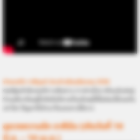
ทำนายรัก ราศีกุมภ์ ประจำเดือนมีนาคม 2556
คนมีคู่แล้วมีเกณฑ์การเดินทาง การห่างไกล หรือแม้แต่อยู่
บ้านเดียวกันอยู่ใกล้ๆกันก็ตามก็จะมีเหตุให้ไม่ค่อยได้เจอกัน
เท่าไหร่ ปัญหาที่เข้ามาก็จะสะสางได้ยาก
ดูดวงความรัก ราศีมีน (เกิดวันที่ 14
มี.ค. – 14 เม.ย.)