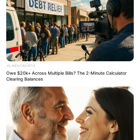
JG WENTWORTH
Owe $20k+ Across Multiple Bills? The 2-Minute Calculator
Why this ordinary drink is the secret to feeling
Clearing Balances
your best every day
CTA LOVE