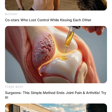
BUZZDAY
And They Did Show This In Bohemian Rapsody!
Co-stars Who Lost Control While Kissing Each Other
BRAINBERRIES
FORGE BODY
Watch The Most Jaw‑Dropping Figure Skating
Surgeons: This Simple Method Ends Joint Pain & Arthritis! Try
Moments
It!
BRAINBERRIES