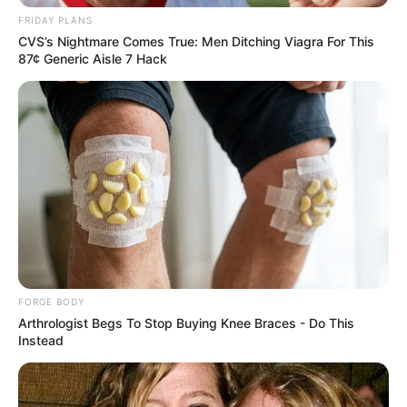
FRIDAY PLANS
CVS’s Nightmare Comes True: Men Ditching Viagra For This
ดูดวงปี 2556 ดูดวง 12 ราศี กับ อ.คฑา
87¢ Generic Aisle 7 Hack
ความรัก
ดวงความรัก
ดูดวง
ดูดวงความรัก
ศาสตร์ไพ่รูปหัวใจ
อาจารย์ปานชีวา
อาจารย์เดียร์
FORGE BODY
Arthrologist Begs To Stop Buying Knee Braces - Do This
Instead
ABOUT THE AUTHOR