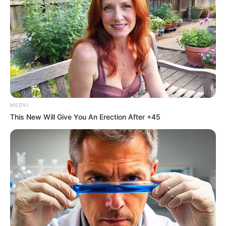
BRAINBERRIES
MEDVI
This New Will Give You An Erection After +45
Who Will Take On The Iconic Role Next? Bond
Casting Rumors
BRAINBERRIES