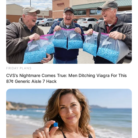
This Woman Chose To Live Like A Horse
BRAINBERRIES
FRIDAY PLANS
CVS’s Nightmare Comes True: Men Ditching Viagra For This
87¢ Generic Aisle 7 Hack
10 Foods That Instantly Reduce Bloat
BRAINBERRIES