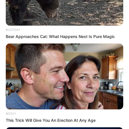
คนมีคู่จะเทความรู้สึกไปที่ความคาดหวังค่อนข้างมาก และก็
เป็นความคาดหวังแบบเต็ม 10 ด้วย เมื่อมีความคาดหวังก็
จะสร้างความกดดันมากขึ้นเช่นกัน
BUZZDAY
ดูดวงความรัก ราศีพิจิก (เกิดวันที่ 16
Bear Approaches Cat: What Happens Next Is Pure Magic
พ.ย. – 14 ธ.ค.)
MEDVI
This Trick Will Give You An Erection At Any Age