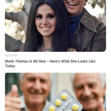
BUZZDAY
Marlo Thomas Is 86 Now - Here's What She Looks Like
Today
ทำนายรัก ราศีสิงค์ ประจำเดือนมีนาคม 2556
คนมีคู่ค่อนข้างจะเข้าใจกันมากขึ้น และก็แนะนำสิ่งดีๆให้แก่
กัน มีเกณฑ์การเดินทางไกลร่วมกัน หรืออาจจะห่างกันบ้าง
แต่ก็มีความมั่นคงมากขึ้น
ดูดวงความรัก ราศีกันย์ (เกิดวันที่ 16