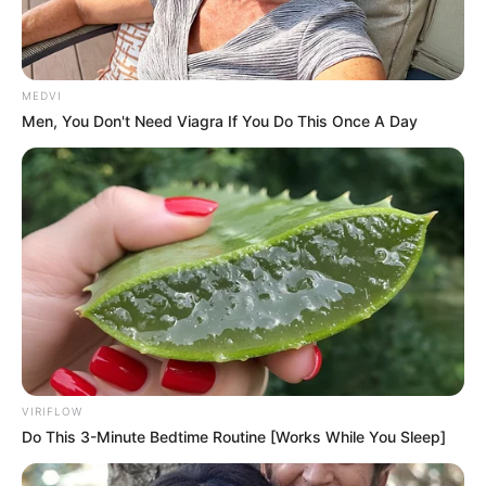
MEDVI
Men, You Don't Need Viagra If You Do This Once A Day
ทำนายรัก ราศีกรกฎ ประจำเดือนมีนาคม 2556
ความรักของคนมีคู่ มีภาระหน้าที่ ที่จะดูแลในเรื่องของบุ
ตลบริวาน ทำให้สิ่งที่วางแผนวางโครงการไว้อาจจะต้อง
ล่าช้าออกไป และเราควรใส่ใจคู่ของเราให้มากกว่าใส่ใจคน
อื่น
ดูดวงความรัก ราศีสิงห์ (เกิดวันที่ 17
VIRIFLOW
ส.ค. – 15 ก.ย.)
Do This 3-Minute Bedtime Routine [Works While You Sleep]