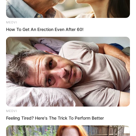
MEDVI
How To Get An Erection Even After 60!
Is There An Intersex Whale? This Finding Baffles
Science
BRAINBERRIES
MEDVI
Feeling Tired? Here's The Trick To Perform Better
Have You Seen Her GRWM? She Inspires Millions