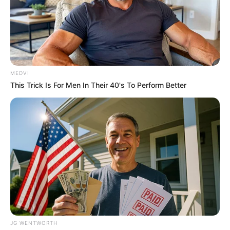
BRAINBERRIES
MEDVI
This Trick Is For Men In Their 40's To Perform Better
How Did They Get Gina Carano To Take It All
Back?
BRAINBERRIES
She Took Her Love For Horses To A Whole New
Level
BRAINBERRIES
JG WENTWORTH
Hollywood's Inaccurate Portrayal Of Reality – Take