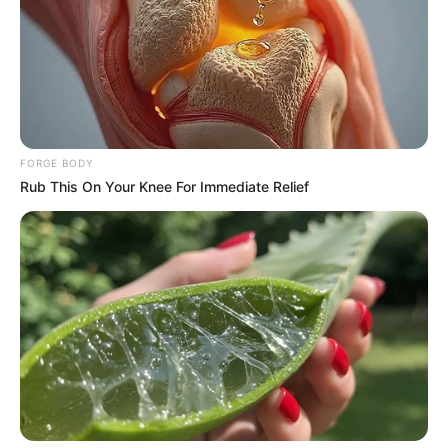
FORGE BODY
Rub This On Your Knee For Immediate Relief
The 10 Most Stunning Women From Lebanon -
Who Is Your Favorite?
BRAINBERRIES