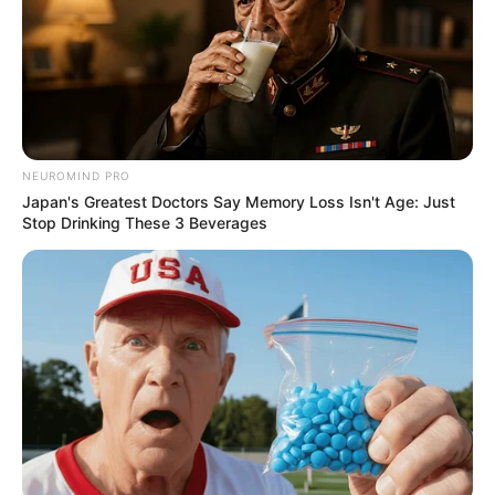
ทำนายรัก ราศีธนู ประจำเดือนมีนาคม 2556
NEUROMIND PRO
คนมีคู่ต้องระมัดระวังความรู้สึกหวั่นไหวไปกับสิ่งสวยงาม
Japan's Greatest Doctors Say Memory Loss Isn't Age: Just
Stop Drinking These 3 Beverages
ความหล่อความสวยทำให้คุณจะมีความรู้สึกว่าความรักของ
คุณกลับมาเปรียบเทียบอีกครั้ง