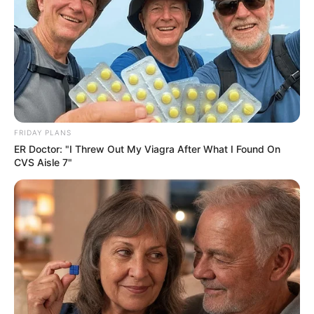
คนที่แต่งงานแล้วอยากจะมีบุตร กำลังจะมีข่าวดีในเรื่องสิ่ง
ใหม่ๆไม่ว่าจะเป็นเรื่องบุตรหรือเรื่องข่าวดี เกณฑ์การที่คุณ
จะได้เริ่มต้นในชีวิตรักที่ดีๆก็มีมากขึ้น
ดูดวงความรัก ราศีพฤษภ (เกิดวันที่ 15
พ.ค. – 14 มิ.ย.)
FRIDAY PLANS
ER Doctor: "I Threw Out My Viagra After What I Found On
CVS Aisle 7"