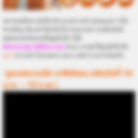
หลายคนที่อยากรู้เกี่ยวกับ ดวงความรัก ของตนเอง ว่าใน
ช่วงเดือน มีนาคม ปี2556 นี้ ดวงความรัก จะเป็นเช่นไร
สุขสมหวังหรือเจอเนื้อคู่หรือไม่ วันนี้
Horoscope.Mthai.com
นำเอา ศาสตร์ไพ่รูปหัวใจ ซึ่ง
ดูดวง
ความรัก โดยเฉพาะ ของ อ.เดียร์ มาฝากกันครับ
ดูดวงความรัก ราศีมังกร (เกิดวันที่ 14
ม.ค. – 13 ก.พ.)