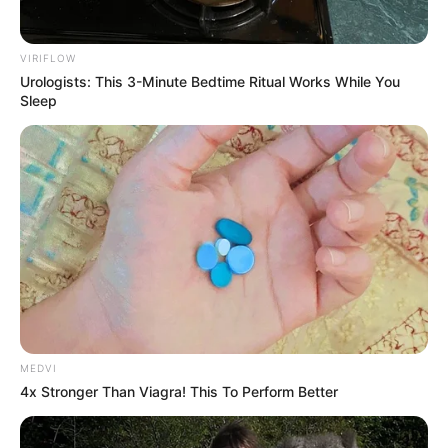
These 9 Actresses Will Make You Rethink Good
And Evil!
BRAINBERRIES
VIRIFLOW
Urologists: This 3-Minute Bedtime Ritual Works While You
Sleep
They Laughed At Her Curves—Now She's A
Modeling Sensation
BRAINBERRIES
MEDVI
4x Stronger Than Viagra! This To Perform Better