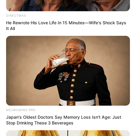
DIRECTMAX
ทำนายรัก ราศีพฤษภ ประจำเดือนมีนาคม 2556
He Rewrote His Love Life In 15 Minutes—Wife's Shock Says
คนมีคู่แล้วค่อนข้างที่จะเบื่อกัน หนีหน้ากัน อาจจะมีปัญหา
It All
เกิดขึ้นจนต้องเบื่อหน่ายกัน ถ้าแก้ปัญหากันไม่ได้ก็ห่างๆกัน
บ้างแล้วทุกอย่างจะดีเอง
ดูดวงความรัก ราศีเมถุน (เกิดวันที่ 15
มิ.ย. – 15 ก.ค.)
NEUROMIND PRO
Japan's Oldest Doctors Say Memory Loss Isn't Age: Just
Stop Drinking These 3 Beverages