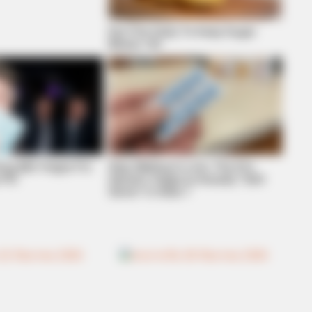
Eat This Daily To Keep Sugar
Below 100
BUZZ DAY
issing Each Other
Remember Lizzie? Take 
Now
ing $80 Viagra For
Stop Waiting In Line: The 87¢
Pill
Generic Viagra Is Actually "Self-
Serve" In Aisle 7
GUATEMALA DENTAL
FORG
r
Guatemala Dental
Art