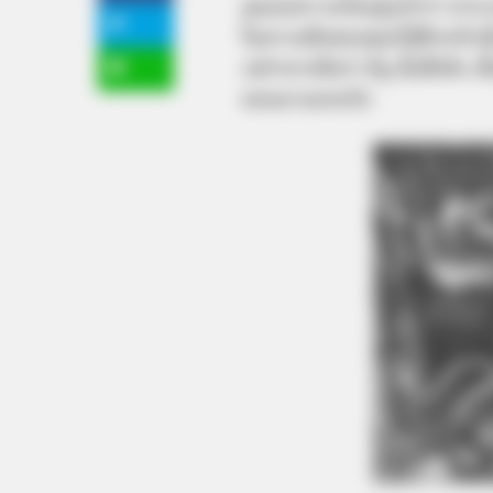
คุณคงทราบกันอยู่แล้วว่า หากเวล
ในความฝันของคุณก็รู้สึกกลัวเมื่อ
เปล่าหากฝันว่า ตีงู นั่นสื่อถึง เ
ตอบมาบอกครับ