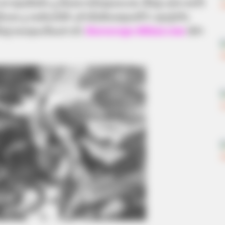
าคุณฝันถึง งู นั่นหมายถึงคุณจะเจอ เนื้อคู่ แต่บางครั้ง
เจอ งู จนต้องไล่ตี แล้วนั่นคือเหตุผลที่ว่า คุณรู้หรือ
นื้อคู่ ของคุณเป็นอย่างไร
Horoscope.Mthai.com
มีคำ