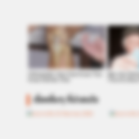
BUZZ DAY
Co-stars Who Lost Control While K
Orthopedist: Very Few Know This
Men Are Ditch
Knee Arthritis Trick
This 87¢ Blue 
เรื่องอื่นๆ ที่น่าสนใจ
FOODIEFRIEND
These Walmart Photos Are Not Fo