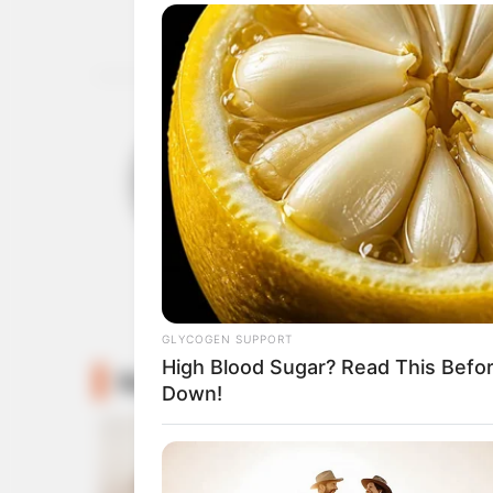
ABOUT THE AUTH
เจ้าหมอดู
GLYCOGEN SUPPORT
High Blood Sugar? Read This Befo
Recommended For You
Down!