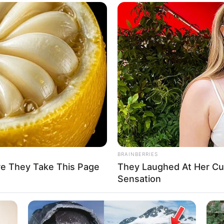
OR
BRAINBERRIES
re They Take This Page
They Laughed At Her C
Sensation