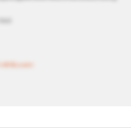
 Mail
 ราศี กับ อ.คฑา
มรัก
ตีงู
ทำนายรัก
ทำนายเนื้อคู่จากความฝัน
เนื้อคู่