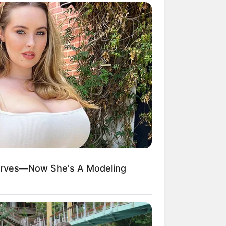
urves—Now She's A Modeling