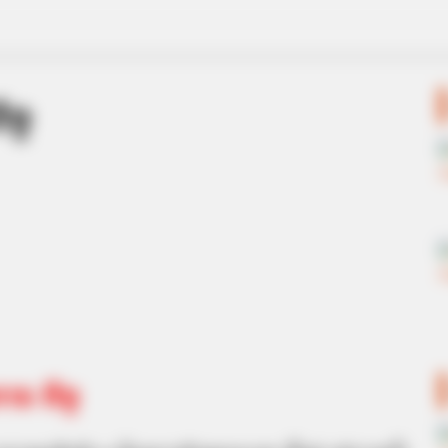
ีงู
าร ตีงู