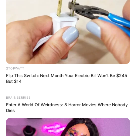
STOPWATT
Flip This Switch: Next Month Your Electric Bill Won't Be $245
Co-stars Who Lost Control While Kissing Each
But $14
Other
BUZZDAY
BRAINBERRIES
Enter A World Of Weirdness: 8 Horror Movies Where Nobody
Dies