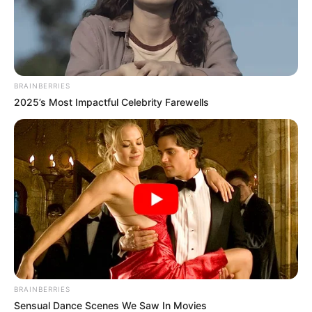
เนื้อหาที่ได้รับการโปรโมต
BRAINBERRIES
2025’s Most Impactful Celebrity Farewells
Why this ordinary drink is the secret to feeling
BRAINBERRIES
your best every day
Sensual Dance Scenes We Saw In Movies