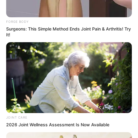
Age: Just Stop Eating These 3 Foods
NEUROMIND PRO
FORGE BODY
Groom Splits Pants In Viral Wedding Photo
Surgeons: This Simple Method Ends Joint Pain & Arthritis! Try
Disaster!
It!
BUZZDAY
JOINT CARE
This Trick Will Give You An Erection At Any Age
2026 Joint Wellness Assessment Is Now Available
MEDVI