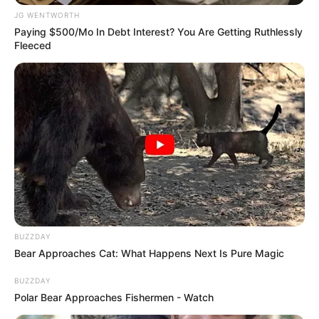
JG WENTWORTH
Paying $500/Mo In Debt Interest? You Are Getting Ruthlessly
Fleeced
ดวงรายวัน 4 กันยายน 2565
4 ก.ย. 2022
BUZZDAY
Bear Approaches Cat: What Happens Next Is Pure Magic
BUZZDAY
Polar Bear Approaches Fishermen - Watch