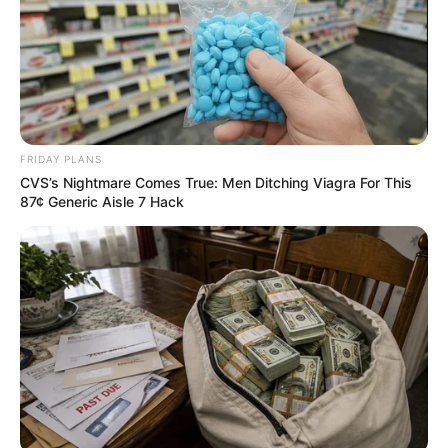
FRIDAY PLANS
CVS’s Nightmare Comes True: Men Ditching Viagra For This
87¢ Generic Aisle 7 Hack
ดวงรายวัน 5 กันยายน 2565
5 ก.ย. 2022