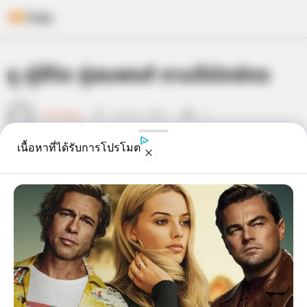
Skip
ดู คู่ชีวิต คู่สมพงศ์ ตามปีนักษัตร
to
content
เจ้าหมอดู
12 มี.ค. 2013
4
เนื้อหาที่ได้รับการโปรโมต
แชร์
ดู คู่ชีวิต คู่สมพงศ์ ตามปีนักษัตร