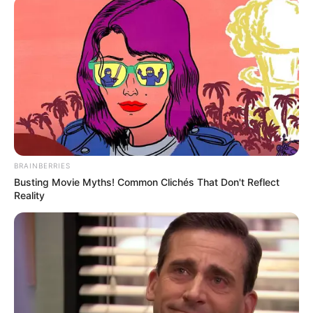
Films To Make You Question Everything You Know
About Cinema
BRAINBERRIES
BRAINBERRIES
Busting Movie Myths! Common Clichés That Don't Reflect
Reality
Did You Notice How Natural Simba’s Movements
Looked In The Movie?
BRAINBERRIES