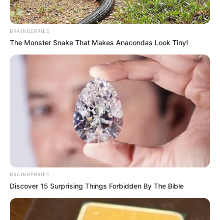
ขอบคุณข้อมูลจาก หนังสือฮวงจุ้ยดี
BRAINBERRIES
The Monster Snake That Makes Anacondas Look Tiny!
ดูดวงปี 2556 ดูดวง 12 ราศี กับ อ.คฑา
คู่ชีวิต
คู่ชีวิตตามปีนักษัตร
คู่สมพงศ์
คู่สมพงศ์ตามปีนักษัตร
ดวงความรัก
ดูดวง
ดูดวงความรัก
เนื้อคู่
BRAINBERRIES
Discover 15 Surprising Things Forbidden By The Bible