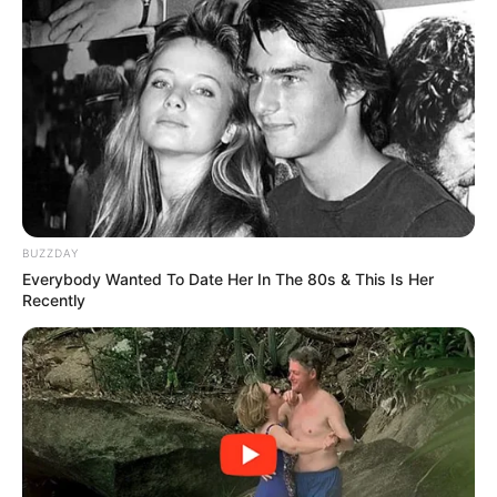
You Wouldn't Believe It If It Wasn't Caught On
Camera!
BRAINBERRIES
BUZZDAY
Everybody Wanted To Date Her In The 80s & This Is Her
Recently
Why everything you thought you knew about water
might be wrong
CTA LOVE