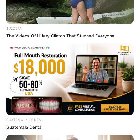
BUZZDAY
The Videos Of Hillary Clinton That Stunned Everyone
Men, You Don't Need Viagra If You Do This Once A
Day
MEDVI
GUATEMALA DENTAL
Guatemala Dental