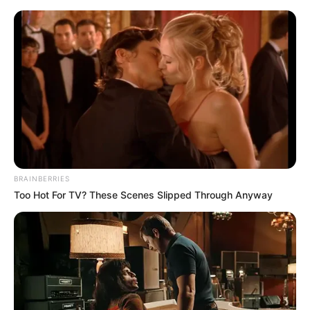
CTA FAVORITE
BRAINBERRIES
The Instagram Model Who Spent A Fortune To
Too Hot For TV? These Scenes Slipped Through Anyway
Look Like Barbie
BRAINBERRIES