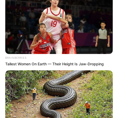
ปีหนู
คู่สมพงศ์
ปีวัว
ปีเสือ
คู่สมพงศ์
ปีหมู
ปีสุนัข
คู่สมพงศ์
ปีกระต่าย
ปีลิง
คู่สมพงศ์
ปีงู
BRAINBERRIES
Tallest Women On Earth — Their Height Is Jaw-Dropping
ปีไก่
คู่สมพงศ์
ปีมังกร
ปีแพะ
คู่สมพงศ์
ปีม้า
ลองกลับไปดูคู่ของคุณกันนะครับ ว่าเป็นคู่ที่สมพงศ์กันหรือ
ไม่
Horoscope.Mthai.com
ไม่ได้สงเสริมให้เกิดเป็น
ความเชื่อแต่อย่างใด
โปรดใช้วิจารณญาณในการอ่านครับ