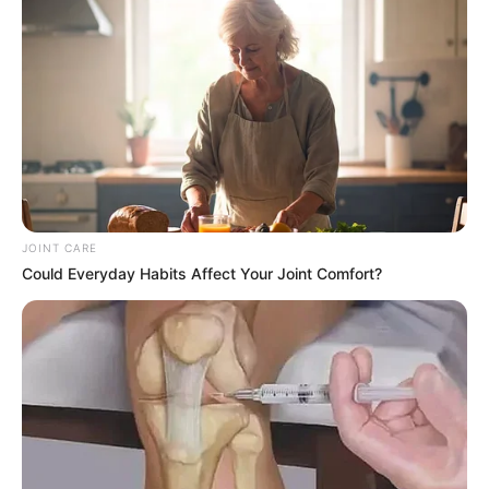
Walgreens Hides This $1 Generic Viagra - Here's
The Aisle It's Really In.
FRIDAY PLANS
JOINT CARE
Could Everyday Habits Affect Your Joint Comfort?
Japan's Oldest Doctors Say Memory Loss Isn't