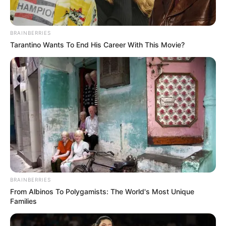
การที่จะได้พบ เนื้อคู่ ที่แท้จริง คุณและคนรักจำเป็นที่จะ
ต้องมีปีเกิดที่สมพงศ์กัน หากคู่รักที่เกิดในปีพิฆาตก็มีแนว
BRAINBERRIES
โน้มที่จะมีความรักที่ไม่ราบรื่น มีเรื่องที่ต้องให้มีการเลิกรา
Tarantino Wants To End His Career With This Movie?
กันในที่สุด
Horoscope.Mthai.com
จึงนำข้อมูลปีเกิด
ตามนักษัตรที่เป็น คู่สมพงศ์ มาบอกกันครับ
BRAINBERRIES
From Albinos To Polygamists: The World's Most Unique
Families