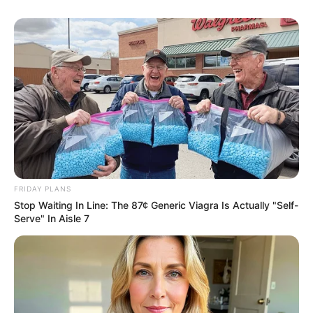
From Baddies To Sweethearts: These 9 Actresses
Can Do It All
BRAINBERRIES
FRIDAY PLANS
Stop Waiting In Line: The 87¢ Generic Viagra Is Actually "Self-
Serve" In Aisle 7
Top 8 Movies Based On Real Life. You Have To
Watch Them!
BRAINBERRIES