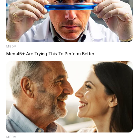
Why this ordinary drink is the secret to feeling
your best every day
CTA LOVE
MEDVI
Men 45+ Are Trying This To Perform Better
How They Made Little Simba Look So Lifelike in
'The Lion King'
BRAINBERRIES
MEDVI