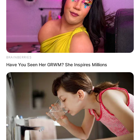
Remember Albert? You Better Sit Down Before You
See Him Today
BUZZDAY
BRAINBERRIES
Have You Seen Her GRWM? She Inspires Millions
4x Stronger Than Viagra! This To Perform Better