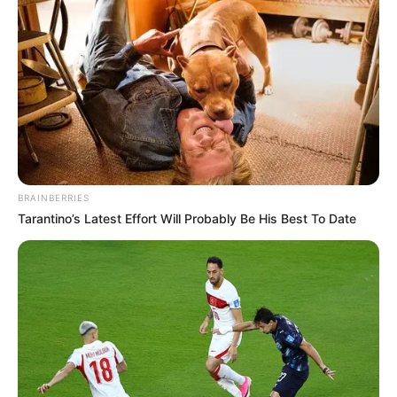
Erase Joint Agony In 7 Days With This Simple
Trick! It's Genius
FORGE BODY
BRAINBERRIES
Tarantino’s Latest Effort Will Probably Be His Best To Date