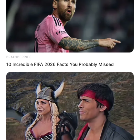
Pfizer's Worst Nightmare: Men Canceling $80
Prescriptions For This 87¢ Blue Pill Hack
BRAINBERRIES
FRIDAY PLANS
10 Incredible FIFA 2026 Facts You Probably Missed