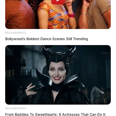
BRAINBERRIES
Bollywood’s Boldest Dance Scenes Still Trending
ดวงรายวัน 12 กันยายน 2565
12 ก.ย. 2022
BRAINBERRIES
From Baddies To Sweethearts: 9 Actresses That Can Do It