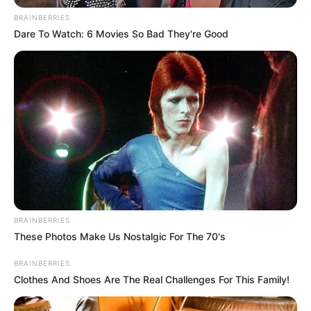
This New Will Give You An Erection After +45
BRAINBERRIES
MEDVI
Dare To Watch: 6 Movies So Bad They're Good
Feeling Tired? Here's The Trick To Perform Better
BRAINBERRIES
These Photos Make Us Nostalgic For The 70's
MEDVI
BRAINBERRIES
Clothes And Shoes Are The Real Challenges For This Family!