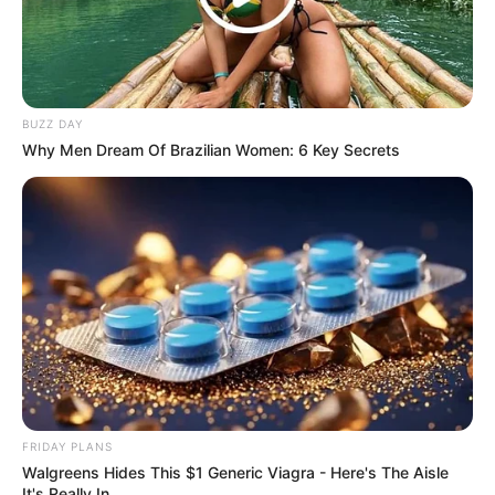
10 Foods That Instantly Reduce Bloat
BRAINBERRIES
BUZZ DAY
Why Men Dream Of Brazilian Women: 6 Key Secrets
The Monster Snake That Makes Anacondas Look
Tiny!
BRAINBERRIES
FRIDAY PLANS
Walgreens Hides This $1 Generic Viagra - Here's The Aisle
It's Really In.