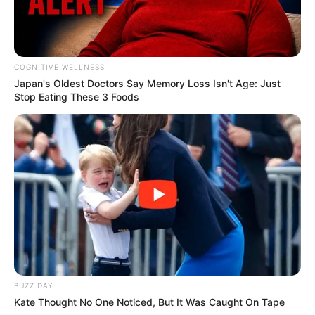
COGNITIVE WELLNESS
Japan's Oldest Doctors Say Me​mory Lo​ss Isn't Age: Just
Stop Eating These 3 Foods
10 Tallest Women You Won't Believe Exist
BRAINBERRIES
It's The End Of The Road: The Worst TV Series
Finales Of All Time
BRAINBERRIES
BUZZ DAY
Kate Thought No One Noticed, But It Was Caught On Tape