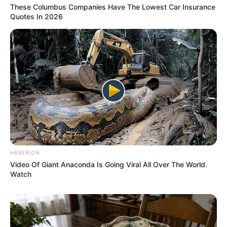
Characters
These Columbus Companies Have The Lowest Car Insurance
BRAINBERRIES
Quotes In 2026
These 6 Movies Were So Bad That They Became
Instant Classics
BRAINBERRIES
Hollywood's Inaccurate Portrayal Of Reality – Take
A Look Inside
BRAINBERRIES
HABERION
Video Of Giant Anaconda Is Going Viral All Over The World.
Watch