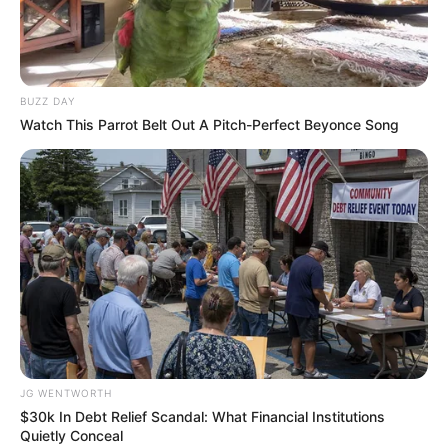
BUZZ DAY
Watch This Parrot Belt Out A Pitch-Perfect Beyonce Song
Co-stars Who Lost Control While Kissing Each
Other
BUZZ DAY
JG WENTWORTH
$30k In Debt Relief Scandal: What Financial Institutions
Quietly Conceal