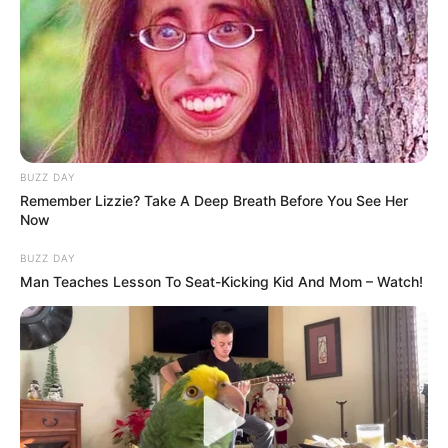
Arthrologist Begs To Stop Buying Knee Braces -
Do This Instead
FORGE BODY
BUZZ DAY
Remember Lizzie? Take A Deep Breath Before You See Her
Now
BUZZ DAY
Man Teaches Lesson To Seat-Kicking Kid And Mom – Watch!
Surgeons: This Simple Method Ends Joint Pain &
Arthritis! Try It!
FORGE BODY