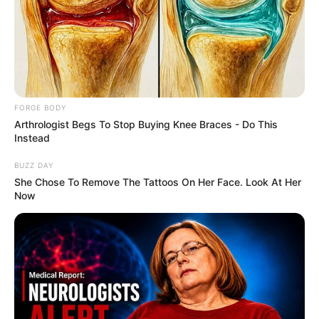
'The OC' Cast Then And Now - Where Are They 20
Years Later?
BRAINBERRIES
FORGE BODY
Arthrologist Begs To Stop Buying Knee Braces - Do This
Instead
BUZZ DAY
She Chose To Remove The Tattoos On Her Face. Look At Her
Now
How They Made Little Simba Look So Lifelike in
'The Lion King'
BRAINBERRIES