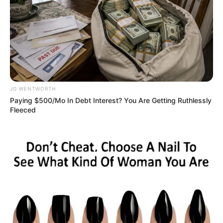
Japan's Oldest Doctors Say Memory Loss Isn't
Age: Just Stop Drinking These 3 Beverages
COGNITIVE WELLNESS
JG WENTWORTH
Paying $500/Mo In Debt Interest? You Are Getting Ruthlessly
Fleeced
Men Over 40 Ditch "Blue Pills" For This Powerful
Method (7x Stronger)
MEN'S VITALITY