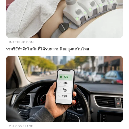
Unveiling Hypocrisy: 15 Taboos The Bible
Condemns!
LUMETHINK.COM
BRAINBERRIES
รวมวิธีกำจัดไขมันที่ได้รับความนิยมสูงสุดในไทย
Why Big Bang Theory Fans Despise These 8
LION COVERAGE