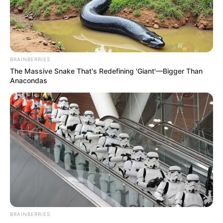
BRAINBERRIES
ดูดวงปี 2556 ดูดวง 12 ราศี กับ อ.คฑา
The Massive Snake That's Redefining 'Giant'—Bigger Than
Anacondas
คลายเครียด
วิธีคลายเครียด
วิธีคลายเครียดตามเดือนเกิดของคุณ
เครียด
BRAINBERRIES