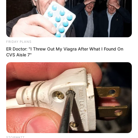
Homeowners: The Hidden Breaker Bleed That
FRIDAY PLANS
Triples Your Power Bill
ER Doctor: "I Threw Out My Viagra After What I Found On
CVS Aisle 7"
STOPWATT
STOPWATT