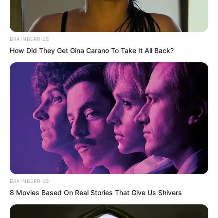
เดือนมิถุนายน
วิธี คลายเครียด เธอเป็นคนชอบพบปะผู้คน ดังนั้นถ้าเธอ
รู้สึกเครียดไม่ว่าจะเป็นเรื่องอะไร meeting กับเพื่อนน่าจะ
BRAINBERRIES
How Did They Get Gina Carano To Take It All Back?
เป็นวิธีผ่อนคลายที่เธอทำได้ดีที่สุดหรือไม่ก็การช้อปปิ้ง
BRAINBERRIES
8 Movies Based On Real Stories That Give Us Shivers