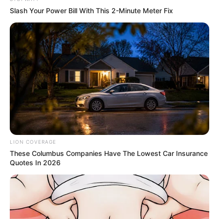
Plug It In: The 1-Minute Device Tweak Melting US
Slash Your Power Bill With This 2-Minute Meter Fix
Power Bills By 90%
STOPWATT
LION COVERAGE
These Columbus Companies Have The Lowest Car Insurance
These Columbus Companies Have The Lowest Car
Quotes In 2026
Insurance Quotes In 2026
LION COVERAGE