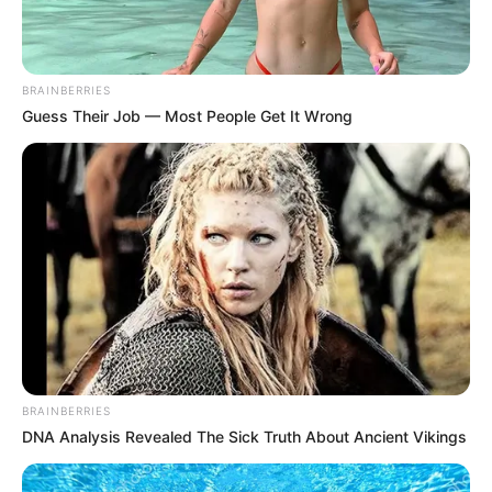
ไม่ก็เล่นอินเตอร์เน็ตท่องโลกกว้าง
เดือนมีนาคม
วิธี คลายเครียด เธอเป็นคนที่อ่อนไหวและชอบยกหัวใจให้อยู่
BRAINBERRIES
Guess Their Job — Most People Get It Wrong
ในกำมือของคนอื่น การคาดหวังมากเกินไปอาจทำให้เสียจิต
คิดแล้วก็เครียด การผ่อนคลายของเธออาจจะเป็นการเล่น
ดนตรีหรือไม่ก็วาดภาพ แต่ถ้ามีเวลาสั้นๆ ก็แค่เอาตัวลงไป
จุ่มในน้ำแค่นี้ก็ชื่นใจแล้ว
BRAINBERRIES
DNA Analysis Revealed The Sick Truth About Ancient Vikings