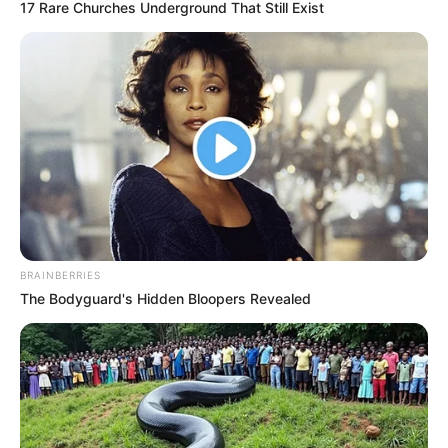
17 Rare Churches Underground That Still Exist
สำหรับเธอแล้ว
เดือนพฤศจิกายน
วิธี คลายเครียด เธอเป็นคนที่เกิดอาการเครียดได้บ่อย
เหมือนกัน โดยเฉพาะเรื่องความรัก การผ่อนคลายของเธอ
น่าจะเป็นการอ่านหนังสือนิยายรัก กุ๊กกิ๊ก ก็ช่วยเธอได้
เหมือนกันนะ
เดือนธันวาคม
วิธี คลายเครียด สิ่งที่ทำให้เธอเครียดก็คือการที่ต้องทนอยู่
BRAINBERRIES
กันอะไรนานๆ เพราะเธอเป็นคนไม่ชอบอยู่นิ่ง ออกแนวไฮ
The Bodyguard's Hidden Bloopers Revealed
เปอร์หน่อยๆ การผ่อนคลาย ของเธอคือการได้ไปเที่ยวในที่
ต่างๆ ไม่งั้นก็อ่านหนังสือแบบไม่จำกัดแนวก็ช่วยให้สมอง
เธอปลอดโปร่งได้เหมือนกัน
ขอบคุณข้อมูลจาก Forward Mail