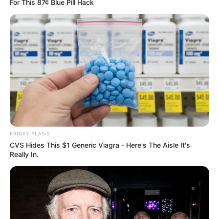
For This 87¢ Blue Pill Hack
FRIDAY PLANS
FRIDAY PLANS
Guatemala Dental
CVS Hides This $1 Generic Viagra - Here's The Aisle It's
GUATEMALA DENTAL
Really In.