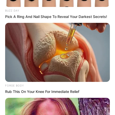
BUZZ DAY
Pick A Ring And Nail Shape To Reveal Your Darkest Secrets!
$20,000 In Personal Debt? You're Being Bleed Dry
Every Single Month
JG WENTWORTH
FORGE BODY
Rub This On Your Knee For Immediate Relief