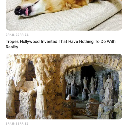
เป็นการผ่อนคลายที่มีความสุขของเธอแล้ว
BRAINBERRIES
Tropes Hollywood Invented That Have Nothing To Do With
Reality
เดือนตุลาคม
วิธี คลายเครียด เธอชอบอยู่ท่ามกลางผู้คนมากมาย สิ่งที่
ทำให้เธอเครียดได้ ก็คือความเหงา แค่ได้วุ่นวายกับเสื้อผ้า
BRAINBERRIES
แต่งหน้า ทำผม แบบโน้นแบบนี้ ก็เป็นการผ่อนคลาย