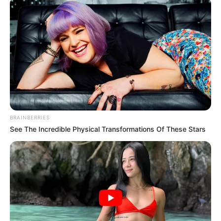
ปัญหาความรัก ปัญหาครอบครัว หรือทุกปัญหาที่ทำให้คุณ
เกิดความเครียด
Horoscope.Mthai.com
จึงขอแนะนำ
วิธี คลายเครียด ง่ายๆตามเดือนเกิดของคุณมาบอกกัน ซึ่ง
อาจจะช่วยในยามที่คุณเกิดความเครียดได้ครับ
เดือนมกราคม
วิธี คลายเครียด เธอเป็นคนที่เห็นทุกสิ่งในชีวิตเป็นเรื่อง
จริงจัง เพราะชอบสะสมความเครียดมากไปหน่อย เอาเป็น
ว่า… เจียดเวลารีแลกซ์ด้วยการเล่น กีฬาโปรดดูบ้าง หรือ
BRAINBERRIES
ถ้าไม่ว่างจริงๆ การอาบ น้ำด้วยครีมสมุนไพรก็พอจะช่วยให้
See The Incredible Physical Transformations Of These Stars
เธอผ่อนคลายได้เหมือนกัน
เดือนกุมภาพันธ์
วิธี คลายเครียด เธอเป็นคนที่เครียดได้ง่ายมากๆ ถึงเธอจะ
ไม่โวยวายแต่ก็เก็บความโกรธไว้ การผ่อนคลายที่เหมาะกับ
เธอคือการได้อยู่คนเดียวเงียบๆ หรือทำกิจกรรมส่วนตัวหรือ