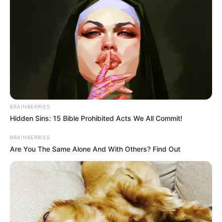
เดือนกรกฎาคม
วิธี คลายเครียด สิ่งที่ทำให้เธอเครียดที่สุดก็คือ เรื่องการ
เดินทางหรือต้องอยู่ท่ามกลางผู้คนมากมาย เพราะเธอเป็น
คนเหนื่อยง่ายแถมถ้าเหนื่อยใจยิ่งแย่ใหญ่ การผ่อนคลาย
ของเธอน่าจะเป็นการได้เล่นกับสัตว์เลี้ยง ปลูกต้นไม้ หรือไม่
ก็หลับยาวไปเลยก็ได้นะ
เดือนสิงหาคม
BRAINBERRIES
วิธี คลายเครียด เรื่องที่ทำให้เธอเครียดมากที่สุดก็คือ ความ
Hidden Sins: 15 Bible Prohibited Acts We All Commit!
พ่ายแพ้ เพราะเธอไม่ชอบแพ้ใครแม้แต่เรื่องเล็กๆ น้อยๆ วิธี
BRAINBERRIES
ผ่อนคลายของเธอคือการได้ดูหนัง ฟังเพลง ช้อป ดื่ม กิน
Are You The Same Alone And With Others? Find Out
เที่ยว ของใช้ทุกอย่างต้องดูดีมีระดับ แค่นั้นมันก็ทำให้เธอ
หายเครียดไปเยอะแล้ว
เดือนกันยายน
วิธี คลายเครียด การได้นอนเกลือกกลิ้งอยู่กับคนรัก มันก็