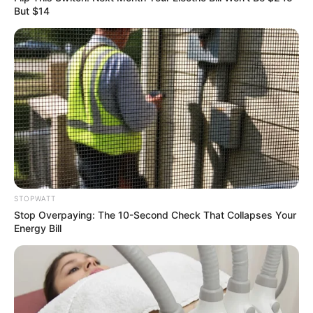
But $14
Why everything you thought you knew about water
might be wrong
STOPWATT
CTA LOVE
Stop Overpaying: The 10-Second Check That Collapses Your
Energy Bill