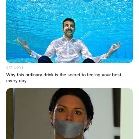
เดือนเมษายน
วิธี คลายเครียด เธอเป็นคนที่มีสมาธิในการทำงานมากจน
บางครั้งลืมขยับเขยื้อนร่างกาย ทำให้อาการเมื่อยเข้า
ครอบงำ วิธีผ่อนคลายของเธอคือการได้ออกแรงมากๆกับ
กีฬาผาดโผน หรือไปเล่นเครื่องเล่นเสี่ยงตายในสวนสนุก
CTA LOVE
มันจะทำให้สมองเธอโล่งขึ้น
Why this ordinary drink is the secret to feeling your best
every day
เดือนพฤษภาคม
วิธี คลายเครียด เธอเป็นคนที่มีสารเครียดอยู่ในร่างกายพอ
สมควร รู้จักเอาใจเขามาใส่ใจเราบ้าง หัวใจที่เพิ่มไม่ได้ทำให้
เป็นคนหลายใจ แต่ทำให้เธอเข้ากับคนอื่นได้มากขึ้น วิธีผ่อน
คลายของเธอคือการได้เดินดูของสวยๆงามๆ ก็ทำให้รีแลกซ์
แล้ว