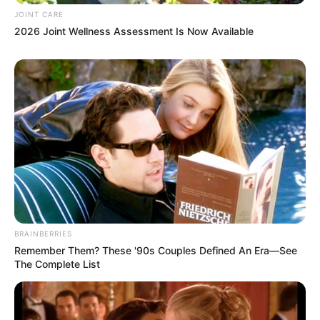
JOINT CARE
2026 Joint Wellness Assessment Is Now Available
The Truth Will Finally Set Gina Carano Free
BRAINBERRIES
Sensational Seductress: Demi Moore's Most
Scandalous Performances
BRAINBERRIES
BRAINBERRIES
Remember Them? These '90s Couples Defined An Era—See
The Complete List