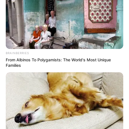
The 10 Most Stunning Women From Lebanon -
Who Is Your Favorite?
BRAINBERRIES
BRAINBERRIES
From Albinos To Polygamists: The World's Most Unique
Families
Critics Were Impressed By The Way She Portrayed
Grace Kelly
BRAINBERRIES
46 Years Later, The Blue Lagoon Stars Look
Unrecognizable
BRAINBERRIES