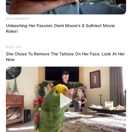
BRAINBERRIES
BRAINBERRIES
Unleashing Her Passion: Demi Moore's 8 Sultriest Movie
Roles!
BUZZ DAY
She Chose To Remove The Tattoos On Her Face. Look At Her
Now
8 Movies Based On Real Stories That Give Us
Shivers
BRAINBERRIES
Top 9 Most Controversial 'Late Show' Moments
BRAINBERRIES