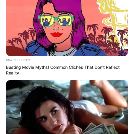
90s Hair Trends That Screamed "Please Don't Try"
BRAINBERRIES
BRAINBERRIES
Busting Movie Myths! Common Clichés That Don't Reflect
Reality
Disney Princesses: Which Live-Action Version Do
You Prefer?