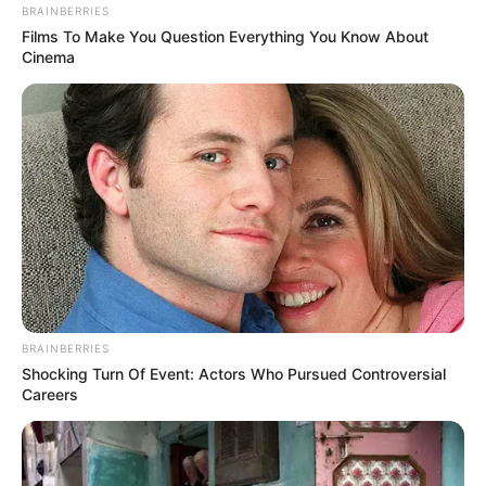
BRAINBERRIES
Films To Make You Question Everything You Know About
Cinema
The Way You Sit Could Expose Your True
Personality
BRAINBERRIES
BRAINBERRIES
Shocking Turn Of Event: Actors Who Pursued Controversial
Careers