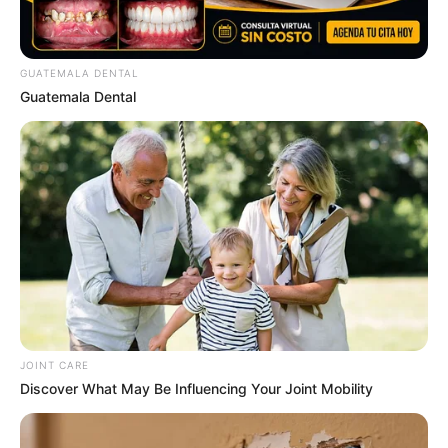
GUATEMALA DENTAL
Guatemala Dental
ดวงรายวัน 10 กันยายน 2565
10 ก.ย. 2022
JOINT CARE
Discover What May Be Influencing Your Joint Mobility