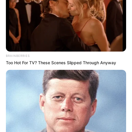
10 Tallest Women You Won't Believe Exist
BRAINBERRIES
BRAINBERRIES
Too Hot For TV? These Scenes Slipped Through Anyway
Once Criticized For Her Figure, Now She's Turning
Heads
BRAINBERRIES