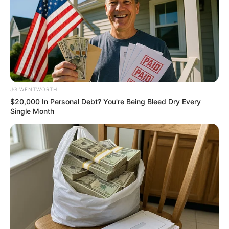
She Spends Millions To Transform Herself Into A
Barbie Doll!
JG WENTWORTH
BRAINBERRIES
$20,000 In Personal Debt? You're Being Bleed Dry Every
Single Month
Take A Look At Demi Moore's Most Iconic And
Provocative Roles
BRAINBERRIES