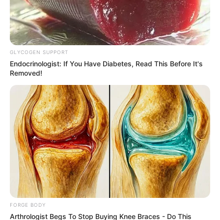
เดือนเมษายน
เธอเป็นคนที่มีสมาธิในการทำงานมาก จน
บางครั้งลืมขยับเขยื้อนร่างกาย ทำให้อาการเมื่อยเข้า
ครอบงำ วิธีผ่อนคลายของคุณคือ การได้ออกแรงมากๆ กับ
กีฬาผาดโผน หรือไปเล่นเครื่องเล่นเสี่ยงตายในสวนสนุก
GLYCOGEN SUPPORT
มันจะทำให้สมองเธอโล่งขึ้น
Endocrinologist: If You Have Diabetes, Read This Before It's
Removed!
FORGE BODY
Arthrologist Begs To Stop Buying Knee Braces - Do This