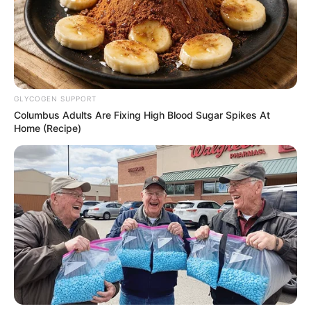
ก็หลับยาวไปเลยก็ได้
เดือนสิงหาคม
เรื่องที่ทำให้คุณเครียดมากที่สุดก็คือ ความ
พ่ายแพ้ เพราะคุณไม่ชอบแพ้ใครแม้แต่เรื่องเล็กๆ น้อยๆ วิธี
ผ่อนคลายของคุณคือการได้ดูหนัง ฟังเพลง ช้อป ดื่ม กิน
เที่ยว ของใช้ทุกอย่างต้องดูดีมีระดับ แค่นั้นมันก้อทำให้คุณ
GLYCOGEN SUPPORT
Columbus Adults Are Fixing High Blood Sugar Spikes At
หายเครียดไปเยอะแล้ว
Home (Recipe)
เดือนกันยายน
การได้นอนเกลือกกลิ้งอยู่กับคนรัก มันก็
เป็นการผ่อนคลายที่มีความสุขของคุณแล้ว
เดือนตุลาคม
คุณชอบอยู่ท่ามกลางผู้คนมากมาย สิ่งที่
ทำให้คุณเครียดได้ ก็คือความเหงา แค่ได้วุ่นวายกับเสื้อผ้า
แต่งหน้า ทำผม แบบโน้นแบบนี้ ก็เป็นการผ่อนคลาย
สำหรับคุณแล้ว
เดือนพฤศจิกายน
คุณเป็นคนที่เกิดอาการเครียดได้บ่อย