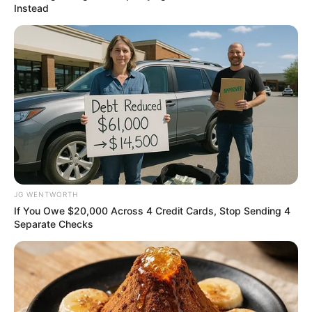
Instead
เดือนพฤษภาคม
เธอเป็นคนที่มีสารเครียดอยู่ในร่างกาย
พอสมควร รู้จักเอาใจเขามาใส่ใจเราบ้าง หัวใจที่เพิ่มไม่ได้
ทำให้เป็นคนหลายใจ แต่ทำให้เธอเข้ากับคนอื่นได้มากขึ้น
วิธีผ่อนคลายของเธอคือ การได้เดินดูของสวยๆงามๆ ก็ทำให้
รีแลกซ์แล้ว
เดือนมิถุนายน
เธอเป็นคนชอบพบปะผู้คน ดังนั้นถ้าคุณ
รู้สึกเครียดไม่ว่าจะเป็นเรื่องอะไร พบปะพูดคุยกับเพื่อนน่า
จะเป็นวิธีผ่อนคลายที่เธอทำได้ดีที่สุด หรือไม่ก็การช้อปปิ้ง
ออกไปพบเจอผู้คนน่าจะเป็นทางออกที่ดีสำหรับคุณ
JG WENTWORTH
If You Owe $20,000 Across 4 Credit Cards, Stop Sending 4
Separate Checks
เดือนกรกฎาคม
สิ่งที่ทำให้คุณเครียดที่สุดก็คือ เรื่องการ
เดินทาง หรือต้องอยู่ท่ามกลางผู้คนมากมาย เพราะเธอเป็น
คนเหนื่อยง่ายแถมถ้าเหนื่อยใจยิ่งแย่ใหญ่ การผ่อนคลาย
ของเธอ น่าจะเป็นการได้เล่นกับสัตว์เลี้ยง ปลูกต้นไม้ หรือไม่