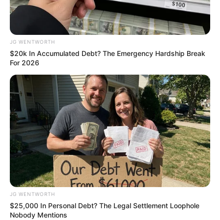
JG WENTWORTH
$20k In Accumulated Debt? The Emergency Hardship Break
ดวงรายวัน 1 กันยายน 2565
For 2026
1 ก.ย. 2022
JG WENTWORTH
$25,000 In Personal Debt? The Legal Settlement Loophole
Nobody Mentions