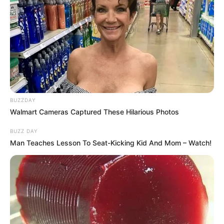
เดือนมกราคม
เธอเป็นคนที่เห็นทุกสิ่งในชีวิตเป็นเรื่อง
จริงจัง เพราะชอบสะสมความเครียดมากไปหน่อย เอาเป็น
ว่า… เจียดเวลารีแลกซ์ด้วยการเล่นกีฬาโปรดดูบ้าง หรือถ้า
ไม่ว่างจริงๆ การอาบน้ำด้วยครีมสมุนไพรก็พอจะช่วยให้คุณ
ผ่อนคลายได้เหมือนกัน
เดือนกุมภาพันธ์
เธอเป็นคนที่เครียดได้ง่ายมากๆ ถึงเธอจะ
ไม่โวยวายแต่ก็เก็บความโกรธไว้ การผ่อนคลายที่เหมาะกับ
BUZZDAY
คุณคือ การได้อยู่คนเดียวเงียบๆ หรือทำกิจกรรมส่วนตัว
Walmart Cameras Captured These Hilarious Photos
หรือไม่ก็เล่นอินเตอร์เน็ตท่องโลกกว้าง
BUZZ DAY
Man Teaches Lesson To Seat-Kicking Kid And Mom – Watch!
เดือนมีนาคม
เธอเป็นคนที่อ่อนไหว และชอบยกหัวใจให้อยู่
ในกำมือของคนอื่น การคาดหวังมากเกินไปอาจทำให้เสียจิต
คิดแล้วก็เครียด การผ่อนคลายของเธออาจจะเป็นการเล่น
ดนตรี หรือไม่ก็วาดภาพ แต่ถ้ามีเวลาสั้นๆ ก็แค่เอาตัวลงไป
จุ่มในน้ำแค่นี้ก็ชื่นใจแล้ว