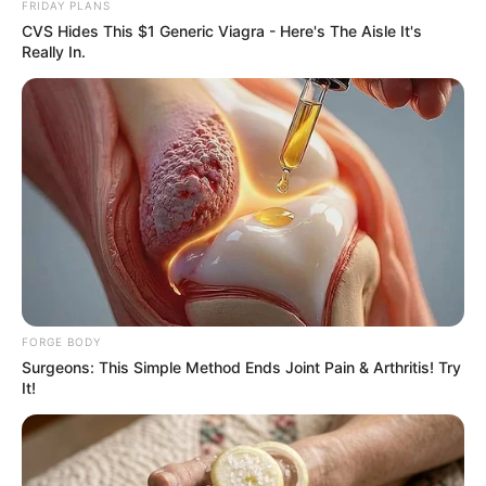
FRIDAY PLANS
เหมือนกัน โดยเฉพาะเรื่องความรัก การผ่อนคลายขอเธอ
CVS Hides This $1 Generic Viagra - Here's The Aisle It's
น่าจะเป็นการอ่านหนังสือนิยายรัก กุ๊กกิ๊ก ก็ช่วยคุณได้
Really In.
เหมือนกันนะ
เดือนธันวาคม
สิ่งที่ทำให้คุณเครียดก็คือ การที่ต้องทนอยู่
กันอะไรนานๆ เพราะคุณเป็นคนไม่ชอบอยู่นิ่ง ออกแนวไฮ
เปอร์หน่อยๆ การผ่อนคลายของคุณคือการได้ไปเที่ยวในที่
ต่างๆ ไม่งั้นก็อ่านหนังสือแบบไม่จำกัดแนว ก็ช่วยให้สมอง
คุณปลอดโปร่งได้เช่นกัน
ขอบคุณข้อมูลจาก Forward Mail
FORGE BODY
Surgeons: This Simple Method Ends Joint Pain & Arthritis! Try
คลายเครียด
ดูดวง
วิธีคลายเครียด
It!
วิธีคลายเครียดตามเดือนเกิดของคุณ