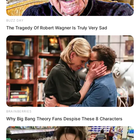
ใครที่กำลังปัญหาหรือเครียดอยู่ อย่าเพิ่งกังวลไปครับ
Horoscope.Mthai.com
มีวิธี
คลายเครียด
แบบง่ายๆ
ตามเดือนเกิด มาฝากกัน รับรองช่วยคุณได้แน่นอนครับ
BUZZ DAY
The Tragedy Of Robert Wagner Is Truly Very Sad
BRAINBERRIES
Why Big Bang Theory Fans Despise These 8 Characters
วิธีคลายเครียดตามเดือนเกิด