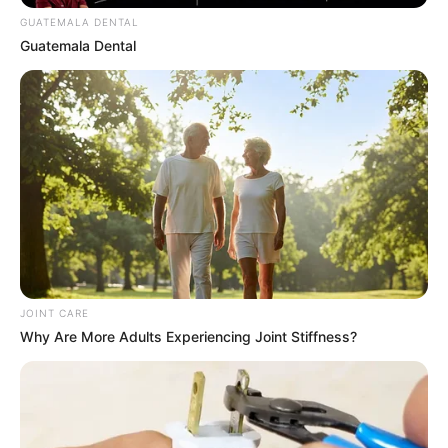
GUATEMALA DENTAL
Guatemala Dental
เนื้อหาที่ได้รับการโปรโมต
JOINT CARE
Why Are More Adults Experiencing Joint Stiffness?
Mysterious Roman Statue Unearthed In Toledo