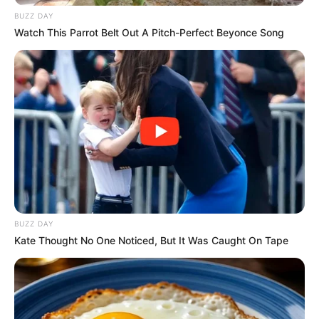
BUZZ DAY
Watch This Parrot Belt Out A Pitch-Perfect Beyonce Song
Top 8 Movies Based On Real Life. You Have To
Watch Them!
BRAINBERRIES
BUZZ DAY
Kate Thought No One Noticed, But It Was Caught On Tape