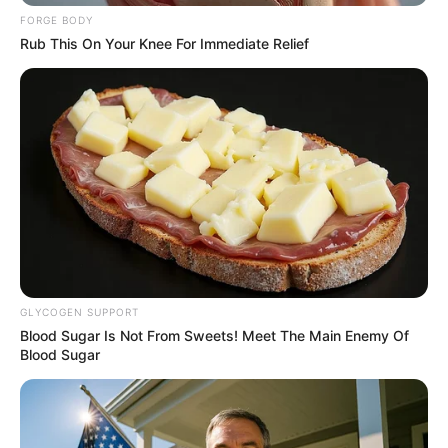
BRAINBERRIES
FORGE BODY
Rub This On Your Knee For Immediate Relief
Think Your Crush Doesn't Notice You? Think Again
BRAINBERRIES
GLYCOGEN SUPPORT
Blood Sugar Is Not From Sweets! Meet The Main Enemy Of
Blood Sugar