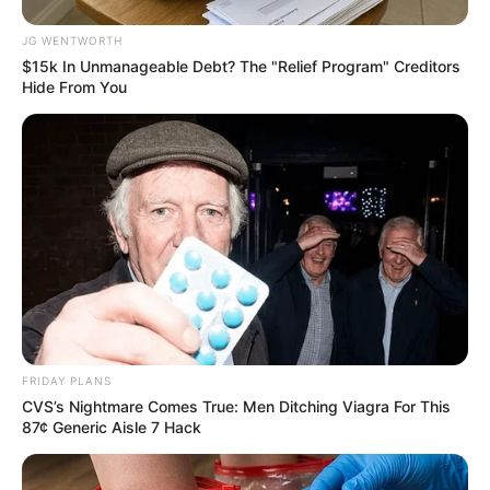
JG WENTWORTH
$15k In Unmanageable Debt? The "Relief Program" Creditors
Hide From You
Top 8 People Living Strange But Happy Lifestyles
BRAINBERRIES
These 6 Movies Were So Bad That They Became
Instant Classics
BRAINBERRIES
เรื่องอื่นๆ ที่น่าสนใจ
FRIDAY PLANS
CVS’s Nightmare Comes True: Men Ditching Viagra For This
87¢ Generic Aisle 7 Hack