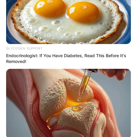
She Spent A Fortune To Look Like A Modern-Day
Barbie
BRAINBERRIES
GLYCOGEN SUPPORT
Endocrinologist: If You Have Diabetes, Read This Before It's
Removed!
Hidden Sins: 15 Bible Prohibited Acts We All
Commit!