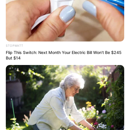
BRAINBERRIES
STOPWATT
Flip This Switch: Next Month Your Electric Bill Won't Be $245
But $14
17 Astonishingly Beautiful Cave Churches
BRAINBERRIES