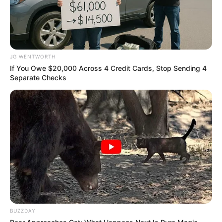
A Rihanna Museum Is Probably Opening Soon
BRAINBERRIES
JG WENTWORTH
If You Owe $20,000 Across 4 Credit Cards, Stop Sending 4
Separate Checks
Who Will Be the Next James Bond? Here's What
We Know So Far
BRAINBERRIES
BUZZDAY