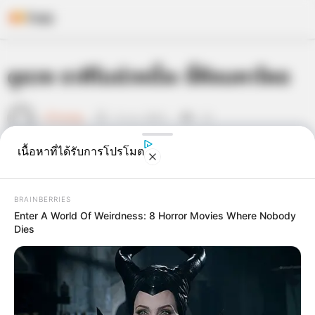
Skip
ดูดวง ราศีในช่วงนี้จะ ขี้หึงมหาโหด
to
content
เจ้าหมอดู
3 ก.ค. 2013
13
เนื้อหาที่ได้รับการโปรโมต
BRAINBERRIES
Enter A World Of Weirdness: 8 Horror Movies Where Nobody
Dies
แชร์
ดูดวง
ราศีใดในช่วงนี้จะ
ขี้หึงมหาโหด
ซึ่งในบรรดาทั้งหมด
12 ราศีนั้น จะเป็นราศีของคุณหรือเปล่า ทาง