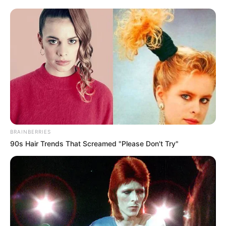
Guess Their Job — Most People Get It Wrong
BRAINBERRIES
BRAINBERRIES
90s Hair Trends That Screamed "Please Don't Try"
15 Things You Do Everyday That The Bible
Forbids: Are You Guilty?
BRAINBERRIES