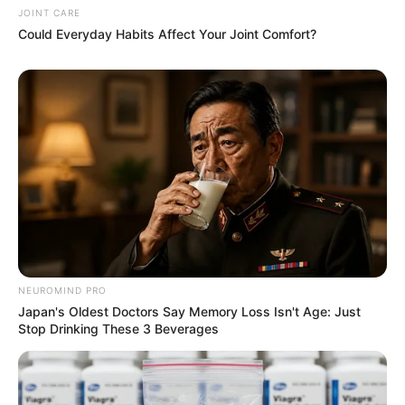
Feeling Tired? Here's The Trick To Perform Better
JOINT CARE
MEDVI
Could Everyday Habits Affect Your Joint Comfort?
$15k In Unmanageable Debt? The "Relief
NEUROMIND PRO
Program" Creditors Hide From You
Japan's Oldest Doctors Say Memory Loss Isn't Age: Just
JG WENTWORTH
Stop Drinking These 3 Beverages