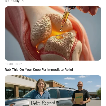
It's Really In.
Macaulay Culkin's Own Version Of The New ‘Home
Alone’
BRAINBERRIES
FORGE BODY
Rub This On Your Knee For Immediate Relief