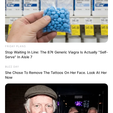
FRIDAY PLANS
Surgeons: This Simple Method Ends Joint Pain &
Arthritis! Try It!
Stop Waiting In Line: The 87¢ Generic Viagra Is Actually "Self-
Serve" In Aisle 7
FORGE BODY
BUZZ DAY
She Chose To Remove The Tattoos On Her Face. Look At Her
Now