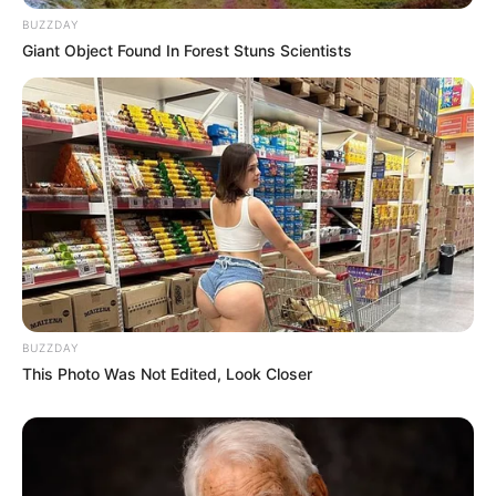
BUZZDAY
Giant Object Found In Forest Stuns Scientists
ดวงรายวัน 4 กันยายน 2565
4 ก.ย. 2022
BUZZDAY
This Photo Was Not Edited, Look Closer