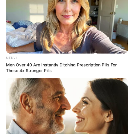
TV Couples Who Would Never Be Together: 9 Is
Just Too Weird
MEDVI
Men Over 40 Are Instantly Ditching Prescription Pills For
BRAINBERRIES
These 4x Stronger Pills