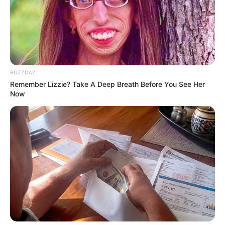
Men, You Don't Need Viagra If You Do This Once A
Day
MEDVI
BUZZDAY
Remember Lizzie? Take A Deep Breath Before You See Her
Now
4x Stronger Than Viagra! This To Perform Better
MEDVI