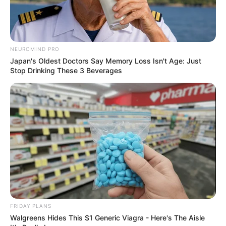
Why this ordinary drink is the secret to feeling
your best every day
CTA FAVORITE
NEUROMIND PRO
Japan's Oldest Doctors Say Memory Loss Isn't Age: Just
Stop Drinking These 3 Beverages
The Monster Snake That Makes Anacondas Look
Tiny!
BRAINBERRIES
FRIDAY PLANS
Walgreens Hides This $1 Generic Viagra - Here's The Aisle