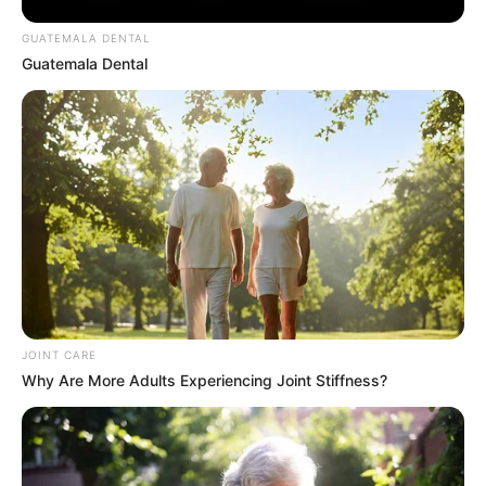
GUATEMALA DENTAL
Guatemala Dental
Arthrologist Begs To Stop Buying Knee Braces -
Do This Instead
FORGE BODY
JOINT CARE
Why Are More Adults Experiencing Joint Stiffness?