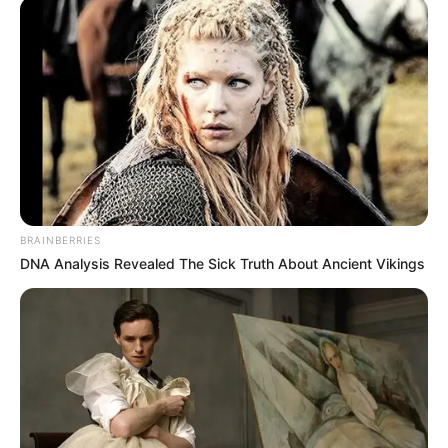
Why this ordinary drink is the secret to feeling
your best every day
CTA FAVORITE
BRAINBERRIES
DNA Analysis Revealed The Sick Truth About Ancient Vikings
Films To Make You Question Everything You Know
About Cinema
BRAINBERRIES