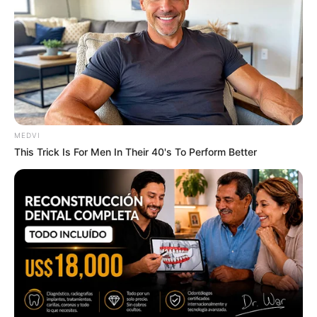
Disaster!
BUZZDAY
MEDVI
This Trick Is For Men In Their 40's To Perform Better
Remember Hensel Twins? Take A Deep Breath
Before You See Them Now
BUZZDAY
Man Teaches Lesson To Seat-Kicking Kid And
Mom – Watch!
BUZZDAY