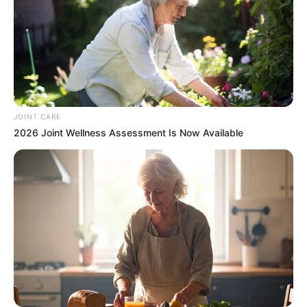
Owning $10k+ In Medical Bills Or Loans? Stop
Paying Interest Immediately
JOINT CARE
JG WENTWORTH
2026 Joint Wellness Assessment Is Now Available