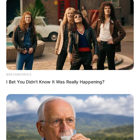
If Looks Could Kill, These Women Would Be On
Top
BRAINBERRIES
BRAINBERRIES
I Bet You Didn't Know It Was Really Happening?