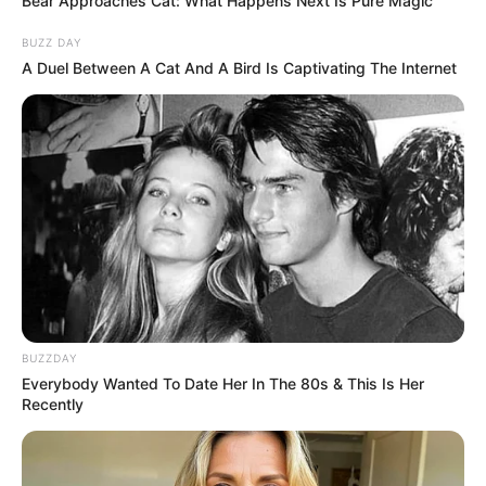
Bear Approaches Cat: What Happens Next Is Pure Magic
The Most Unexpected Wedding Dance Moments
BRAINBERRIES
BUZZ DAY
A Duel Between A Cat And A Bird Is Captivating The Internet
Why this ordinary drink is the secret to feeling
your best every day
BUZZDAY
CTA LOVE
Everybody Wanted To Date Her In The 80s & This Is Her
Recently