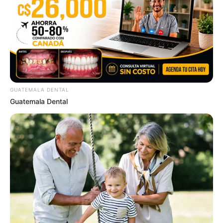
ดวงรายวัน 12 กันยายน 2565
GUATEMALA DENTAL
Guatemala Dental
12 ก.ย. 2022