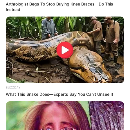
Arthrologist Begs To Stop Buying Knee Braces - Do This
Instead
Men 45+ Are Trying This To Perform Better
MEDVI
BUZZDAY
What This Snake Does—Experts Say You Can't Unsee It