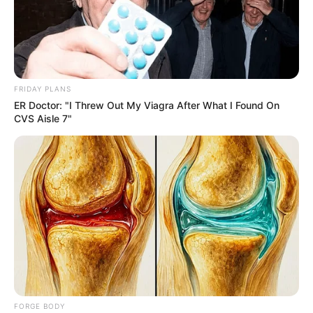
This New Will Give You An Erection After +45
MEDVI
FRIDAY PLANS
ER Doctor: "I Threw Out My Viagra After What I Found On
CVS Aisle 7"
This Trick Will Give You An Erection At Any Age
MEDVI
FORGE BODY