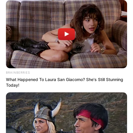
ราศีพิจิก ก็จะอ่อนแอในเรื่องของความรัก ใครก็ตามที่มายุ่ง
มาเจรจาความกับคู่ของชาว ราศีพิจิก ในขณะนี้อันตราย
ที่สุดและนี่ก็เป็นสิ่งที่ทำให้ชาว ราศีพิจิก ควรจะระมัดระวัง
ตัว ตั้งสติและถ้าเกิดว่าเกิดปรากฏการณ์อันใดก็ให้ยับหยั้ง
ชั่งใจ ยับหยั้งชั่งอารมณ์ มิฉะนั้นจะนำไปสู่ปรากฏการณ์ที่
เป็นโศกนาฎกรรมรุงแรงเสียหายอันตราย
ขอบคุณข้อมูลจากรายการ ศึก 12 ราศี
BRAINBERRIES
What Happened To Laura San Giacomo? She's Still Stunning
ขี้หึง
ขี้หึงมหาโหด
ดวงความรัก
ดูดวง
ดูดวง 12 ราศี
ศึก12 ราศี
Today!
หึงมหาโหด