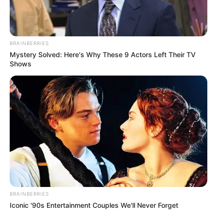
โบราณเขาว่าเสียทองเท่าหัวไม่ยอมเสียผัวให้ใคร และที่
สำคัญในขณะนี้ก็มีอยู่ราศีหนึ่งที่มีดาวอังคาร ซึ่งเป็นดาว
ตัวแทนของความหึงหวงหรืออารมณ์ที่ร้อนแรงไปอยู่ใน
BRAINBERRIES
เรือนคู่ก็คือชาว ราศีพิจิก ราศีพิจิก ในขณะนี้ดาวคนรักหรือ
Mystery Solved: Here's Why These 9 Actors Left Their TV
ดาวคู่รักโคจรไปอยู่ใน ราศีกรกฎ มีตำแหน่งเป็นราชาโชค มี
Shows
ความหมาย ปัตณี หรือดาวศุกร์ซึ่งเป็นดาวตัวแทนของคน
รักหรือชาวพิจิกไปอยู่ใน ราศีกรกฎ ซึ่งแปลว่า คนรักคู่รัก
ของชาว ราศีพิจิก มีเสน่งเป็นที่รัก เป็นที่ต้องตาต้องใจ เดิน
ไปที่ไหนคู่รักหรือคนรักของชาว ราศีพิจิก มีแต่คนมองแบบ
ชื่นชมชื่นชอบ
โดยทำให้ชาว ราศีพิจิก อดทนไม่ได้เกิดอาการหงุดหงิด
รู้สึกติดขัด อยู่ในหัวอกหัวใจแบบมีอารมณ์ร้อนแรงหรือ
รุนแรงอยากจะหยิก ข่วน จิก ด่า กดทุกทาง เพราะเป็น
ปรากฏการณ์ของดาวอังคาร ของดาวประจำดวงของคนเกิด
BRAINBERRIES
Iconic '90s Entertainment Couples We'll Never Forget
ใน ราศีพิจิก และจะเป็นอยู่ในขณะนี้ประมาณ 45 วัน แล้ว