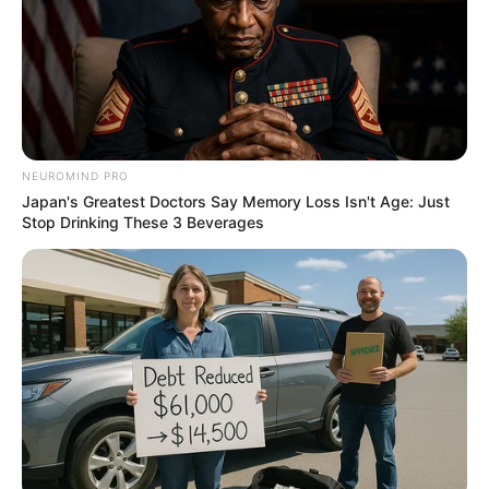
เนื้อหาที่ได้รับการโปรโมต
NEUROMIND PRO
Japan's Greatest Doctors Say Memory Loss Isn't Age: Just
Stop Drinking These 3 Beverages
Arthrologist Begs To Stop Buying Knee Braces -
Do This Instead
FORGE BODY