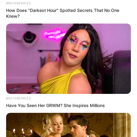
BRAINBERRIES
How Does "Darkest Hour" Spotted Secrets That No One
Knew?
To Steamy To Stream? Not For The Bridgertons! 9
Must-See Scenes
BRAINBERRIES
BRAINBERRIES
Have You Seen Her GRWM? She Inspires Millions
Why this ordinary drink is the secret to feeling