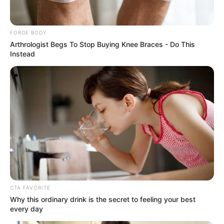
ความเชื่อของชาวอิตาลี เชื่อกันว่าจะ
แต่งงาน
กัน เจ้าบ่าว
จะต้องพกเหล็กติดตัว ส่วนเจ้าสาวต้องมีผ้าคลุมหน้า แต่จะ
ด้วยเหตุผลประการใด วันนี้
Horoscope.Mthai.com
มี
FORGE BODY
คำตอบมาฝากครับ
Arthrologist Begs To Stop Buying Knee Braces - Do This
Instead
CTA FAVORITE
Why this ordinary drink is the secret to feeling your best
every day
ความเชื่อการ แต่งงาน ของชาวอิตาลี