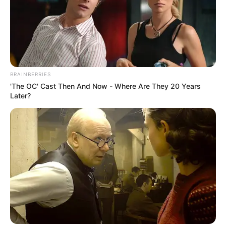
BRAINBERRIES
'The OC' Cast Then And Now - Where Are They 20 Years
Later?
Co-stars Who Lost Control While Kissing Each
Other
BUZZDAY