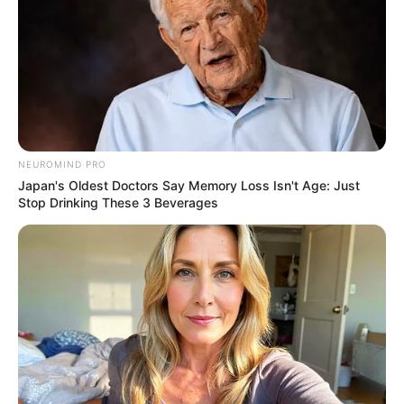
Did You Notice How Natural Simba’s Movements
Looked In The Movie?
BRAINBERRIES
NEUROMIND PRO
Japan's Oldest Doctors Say Memory Loss Isn't Age: Just
Stop Drinking These 3 Beverages
10 World Cup 2026 Facts Every Football Fan
Should Know
BRAINBERRIES