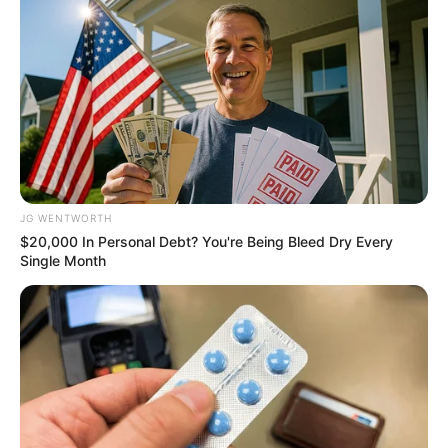
Top 10 Pop Divas - Number 4 May Shock You
BRAINBERRIES
JG WENTWORTH
$20,000 In Personal Debt? You're Being Bleed Dry Every
Single Month
Who Will Take On The Iconic Role Next? Bond
Casting Rumors
BRAINBERRIES