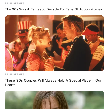
BRAINBERRIES
This New Will Give You An Erection After +45
The 90s Was A Fantastic Decade For Fans Of Action Movies
MEDVI
BRAINBERRIES
$30k In Debt Relief Scandal: What Financial
These '90s Couples Will Always Hold A Special Place In Our
Institutions Quietly Conceal
Hearts
JG WENTWORTH