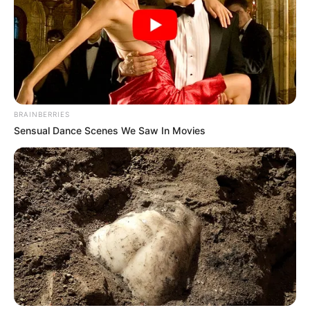
your best every day
CTA FAVORITE
BRAINBERRIES
Sensual Dance Scenes We Saw In Movies
Why everything you thought you knew about water
might be wrong
CTA LOVE
Take A Look At Demi Moore's Most Iconic And
Provocative Roles
BRAINBERRIES