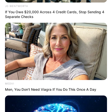
JG WENTWORTH
If You Owe $20,000 Across 4 Credit Cards, Stop Sending 4
Separate Checks
She Spent A Fortune To Look Like A Modern-Day
Barbie
BRAINBERRIES
MEDVI
Men, You Don't Need Viagra If You Do This Once A Day