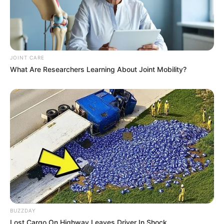
JOINT CARE
What Are Researchers Learning About Joint Mobility?
ดวงรายวัน 5 กันยายน 2565
5 ก.ย. 2022
BUZZDAY
Lost Cargo On Highway Leaves Driver In Shock