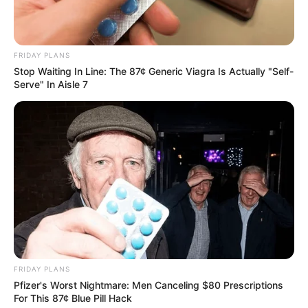
FRIDAY PLANS
Stop Waiting In Line: The 87¢ Generic Viagra Is Actually "Self-
Serve" In Aisle 7
Why this ordinary drink is the secret to feeling
your best every day
CTA LOVE
เรื่องอื่นๆ ที่น่าสนใจ
FRIDAY PLANS
Pfizer's Worst Nightmare: Men Canceling $80 Prescriptions
For This 87¢ Blue Pill Hack