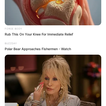
You Prefer?
BRAINBERRIES
FORGE BODY
Rub This On Your Knee For Immediate Relief
BUZZDAY
Polar Bear Approaches Fishermen - Watch
17 Rare Churches Underground That Still Exist
BRAINBERRIES