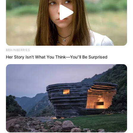
BRAINBERRIES
Her Story Isn't What You Think—You''ll Be Surprised
4x Stronger Than Viagra! This To Perform Better
MEDVI