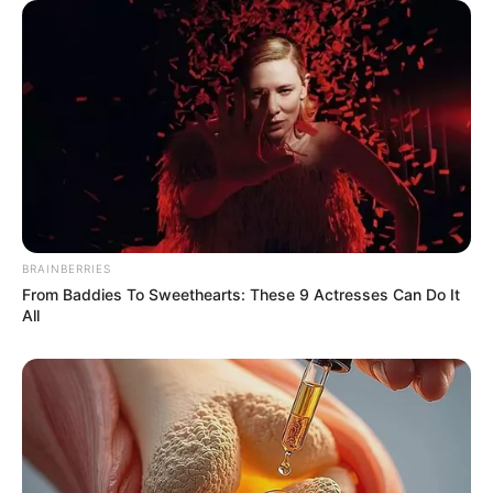
See The Incredible Physical Transformations Of
These Stars
BRAINBERRIES
BRAINBERRIES
From Baddies To Sweethearts: These 9 Actresses Can Do It
All
Disney Princesses: Which Live-Action Version Do