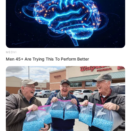
Looking For Extra Income Online?
EXTRA INCOME ONLINE
MEDVI
Men 45+ Are Trying This To Perform Better
Surgeons: This Simple Method Ends Joint Pain &
Arthritis! Try It!