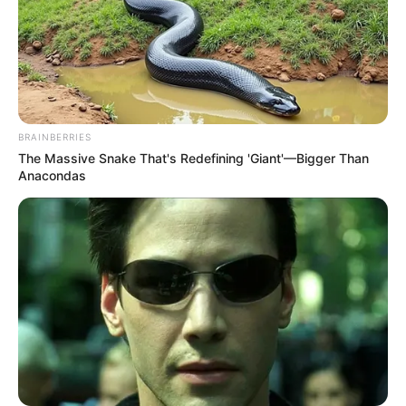
BRAINBERRIES
The Massive Snake That's Redefining 'Giant'—Bigger Than
How To Get An Erection Even After 60!
Anacondas
MEDVI