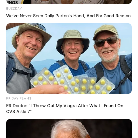
BUZZDAY
We’ve Never Seen Dolly Parton's Hand, And For Good Reason
It's Not Your Typical Family: Each Member Has
This Unique Trait!
BRAINBERRIES
FRIDAY PLANS
ER Doctor: "I Threw Out My Viagra After What I Found On
CVS Aisle 7"