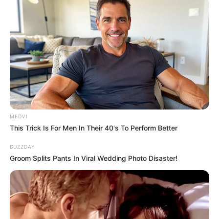
ชาวอิตาลีส่วนใหญ่ของประเทศจะนับถือศาสนาคริสต์นิกาย
โรมันคาทอลิก ชาวอิตาลีจึงนับถือพิธีในโบสถ์และเชื่อนิทาน
ปรัมปราเมื่อมีการกำหนดวันและเวลาในการกระทำพิธี
แต่งงาน
ให้กับหญิงและชายชาวอิตาลี จึงไม่จัดงาน
แต่งงาน
ในเดือนพฤษภาคมและสิงหาคม เพราะถือว่า
เดือนพฤษภาคมเป็นเดือนของพระแม่มารี และเดือน
สิงหาคมจะทำความเจ็บป่วย และความทุกข์มาให้ ในทาง
ตรงกันข้ามชาวอิตาลีจะถือว่าวันอาทิตย์ เป็นวันมงคลที่สุด
MEDVI
ของสัปดาห์
This Trick Is For Men In Their 40's To Perform Better
BUZZDAY
เจ้าบ่าวตามประเพณีจะพกเหล็กติดตัวอยู่ชิ้นหนึ่ง ด้วย
Groom Splits Pants In Viral Wedding Photo Disaster!
ความเชื่อว่าจะช่วยปัดเป่าภูตผีปีศาจร้ายออกไป ในส่วน
ของเจ้าสาวจะมีผ้าคลุมหน้าป้องกันและปกป้องจาก
อำนาจชั่วร้าย และการคลุมหน้ายังบ่งบอกถึงความบริสุทธิ์
ของพรหม จารีอีกด้วย