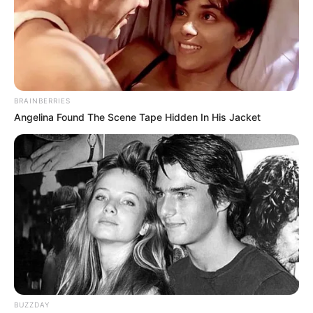
ส่วนหนึ่งในพิธี
แต่งงาน
ของชาวอิตาลีคือ การทำให้แก้ว
หรือเหยือกใส่น้ำ ใบหนึ่งแตกกระจายเป็นเสี่ยง ๆ เป็นเครื่อง
บอกว่าเจ้าบ่าวและเจ้าสาวจะใช้ชีวิตอยู่ร่วมกันเป็นเวลานาน
กี่ปี โดยการนับจำนวนเศษแก้วที่แตกออกมา จากนั้นก็จะ
BRAINBERRIES
ปล่อยนกพิราบสีขาวให้เป็นอิสระ เพื่อเป็นฤกษ์งาม ยามดีใน
Angelina Found The Scene Tape Hidden In His Jacket
การใช้ชีวิตอยู่ร่วมกัน พอตกค่ำก็จะมีการจัดเลี้ยง ปาร์ตี้กัน
ตลอดทั้งคือ
แล้วเจ้าสาวจะดำเนินการตามธรรมเนียมประเพณี คือการ
เวียนถุงผ้าซาตินไปรอบ ๆงานเลี้ยง เพื่อให้แขกเหรื่อ หย่อน
ซอง ที่ใส่เงินลงไปเพื่อช่วยภาระค่าใช้จ่าย ในพิธีแต่งงานที่
ผ่านมาเช่นเดียวกันเจ้าบ่าวก็จะตัดเน็คไท ที่ตนเองใส่ ออก
เป็นชิ้นๆเพื่อประมูลขายให้กับแขกในพิธี เพื่อเป็นค่าใช้จ่าย
ในการเดินทางไปฮันนีมูน จากนั้นคู่เจ้าบ่าว เจ้าสาวก็จะขับ
รถสวยหรูที่ถูกประดับประดาด้วยดอกไม้ทั้งคัน ออกไปด้วย
BUZZDAY