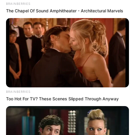
BRAINBERRIES
The Chapel Of Sound Amphitheater - Architectural Marvels
Walgreens Hides This $1 Generic Viagra - Here's
The Aisle It's Really In.
FRIDAY PLANS
BRAINBERRIES
Too Hot For TV? These Scenes Slipped Through Anyway
The Videos Of Hillary Clinton That Stunned
Everyone
BUZZDAY