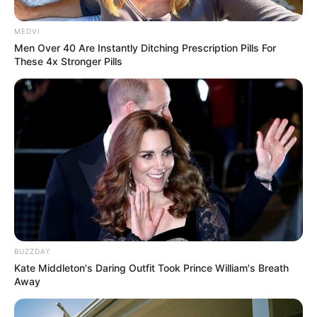
MEDVI
Men Over 40 Are Instantly Ditching Prescription Pills For
These 4x Stronger Pills
The World Cup 2026 Facts Fans Can't Stop Talking
About
BRAINBERRIES
BUZZDAY
Kate Middleton's Daring Outfit Took Prince William's Breath
Away