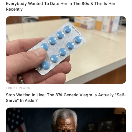
กัน เพื่อเป็นการแสดงถึง การเดินทาง สู่ชีวิตใหม่ที่มีความ
Everybody Wanted To Date Her In The 80s & This Is Her
Recently
สุขอย่างสมบูรณ์
ขอบคุณข้อมูลจาก centerwedding.com
ความเชื่อ
ความเชื่อการแต่งงาน
ความเชื่อชาวอิตาลี
ดูดวง
พิธีแต่งงาน
แต่งงาน
แต่งงานแบบอิตาลี
FRIDAY PLANS
Stop Waiting In Line: The 87¢ Generic Viagra Is Actually "Self-
Serve" In Aisle 7
ABOUT THE AUTHOR
เจ้าหมอดู