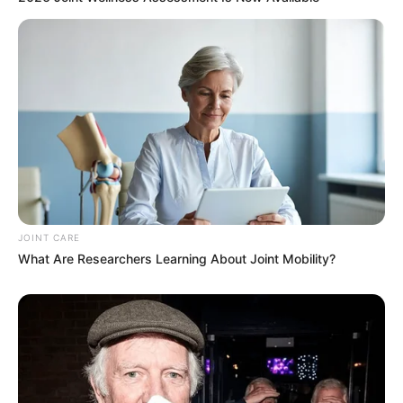
CTA FAVORITE
JOINT CARE
The World Cup 2026 Facts Fans Can't Stop Talking
What Are Researchers Learning About Joint Mobility?
About
BRAINBERRIES