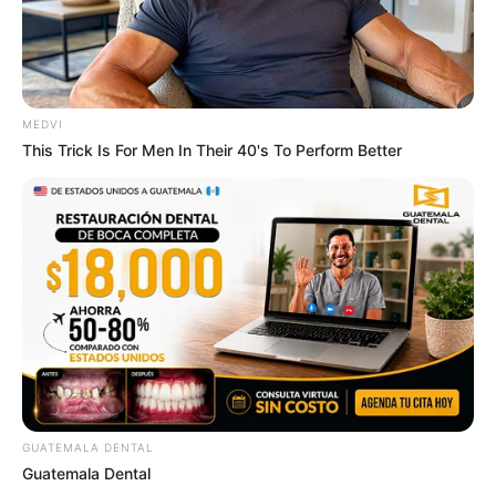
Why this ordinary drink is the secret to feeling
your best every day
CTA FAVORITE
MEDVI
This Trick Is For Men In Their 40's To Perform Better
Why everything you thought you knew about water
might be wrong
CTA LOVE
GUATEMALA DENTAL
Guatemala Dental