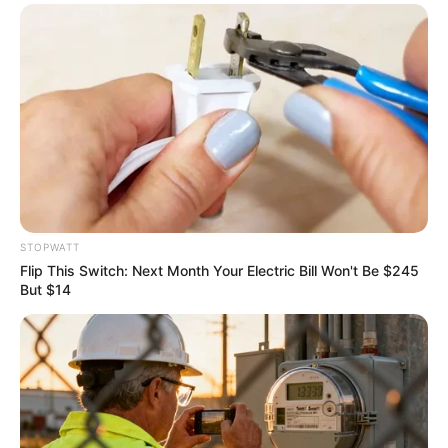
Why this ordinary drink is the secret to feeling
your best every day
STOPWATT
CTA LOVE
Flip This Switch: Next Month Your Electric Bill Won't Be $245
But $14