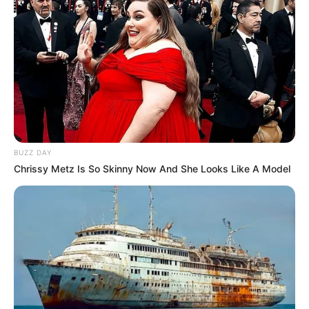
BUZZ DAY
Sensual Dance Scenes We Saw In Movies
Chrissy Metz Is So Skinny Now And She Looks Like A Model
BRAINBERRIES
เรื่องอื่นๆ ที่น่าสนใจ