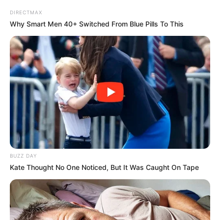
DIRECTMAX
Why Smart Men 40+ Switched From Blue Pills To This
Urologist Warns: Blue Pills Are Obsolete—This
Changes Everything
DIRECTMAX
BUZZ DAY
Kate Thought No One Noticed, But It Was Caught On Tape