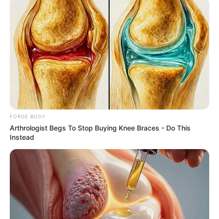
เนื้อหาที่ได้รับการโปรโมต
FORGE BODY
Arthrologist Begs To Stop Buying Knee Braces - Do This
Instead
ER Doctor: "I Threw Out My Viagra After What I
Found On CVS Aisle 7"
FRIDAY PLANS