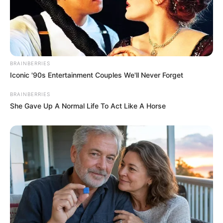
ดูดวง ความรัก ราศีกันย์ (เกิดวันที่ 16 ก.ย. – 16 ต.ค.)
BRAINBERRIES
ประจำเดือน สิงหาคม 2556
Iconic '90s Entertainment Couples We'll Never Forget
BRAINBERRIES
She Gave Up A Normal Life To Act Like A Horse
ดูดวง ความรัก ราศีตุลย์ (เกิดวันที่ 17 ต.ค. – 15 พ.ย.)