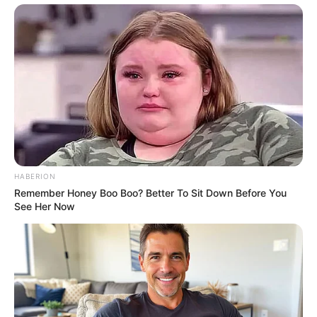
Dare To Watch: 6 Movies So Bad They're Good
BRAINBERRIES
Remember This Kick-Ass Star? See His Shocking
Transformation
BRAINBERRIES
HABERION
Remember Honey Boo Boo? Better To Sit Down Before You
See Her Now