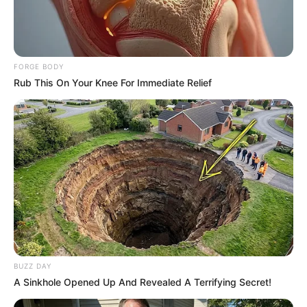
FORGE BODY
Rub This On Your Knee For Immediate Relief
Men, You Don't Need Viagra If You Do This Once A
Day
MEDVI
BUZZ DAY
A Sinkhole Opened Up And Revealed A Terrifying Secret!