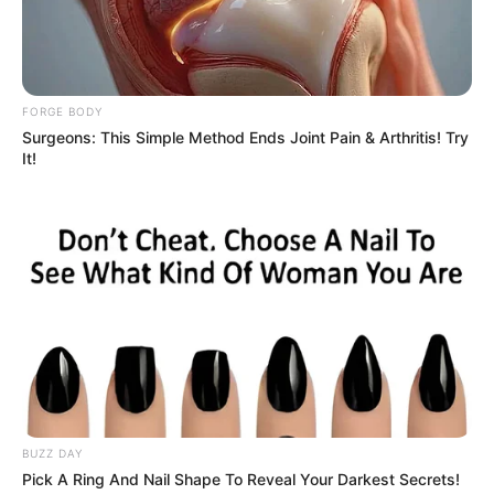
Plastic Surgery Splurge: Instagram Model's Quest
For Barbie Looks
BRAINBERRIES
FORGE BODY
Surgeons: This Simple Method Ends Joint Pain & Arthritis! Try
It!
Why He Gets Hard In 15 Minutes: The Truth
Doctors Don't Tell
DIRECTMAX
BUZZ DAY
Pick A Ring And Nail Shape To Reveal Your Darkest Secrets!