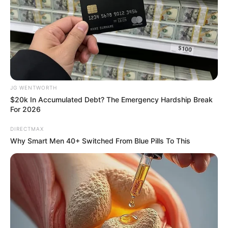
This New Will Give You An Erection After +45
MEDVI
JG WENTWORTH
$20k In Accumulated Debt? The Emergency Hardship Break
For 2026
DIRECTMAX
Why Smart Men 40+ Switched From Blue Pills To This
This Trick Will Give You An Erection At Any Age
MEDVI