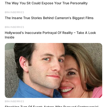
The Way You Sit Could Expose Your True Personality
หลายคนที่อยากรู้เกี่ยวกับ
ดวงความรัก
ของตนเอง ว่าใน
BRAINBERRIES
ช่วงเดือนสิงหาคม ปี2556 นี้ ดวงความรัก จะเป็นเช่นไร
The Insane True Stories Behind Cameron's Biggest Films
สุขสมหวังหรือเจอเนื้อคู่หรือไม่ วันนี้
BRAINBERRIES
Horoscope.Mthai.com
นำเอา ศาสตร์ไพ่รูปหัวใจ ซึ่ง
Hollywood's Inaccurate Portrayal Of Reality – Take A Look
Inside
ดูดวงความรัก โดยเฉพาะของ อ.เดียร์ มาฝากกันครับ
ดูดวง ความรัก ราศีมังกร (เกิดวันที่ 14 ม.ค. – 13 ก.พ.)
ประจำเดือน สิงหาคม 2556
BRAINBERRIES
Shocking Turn Of Event: Actors Who Pursued Controversial