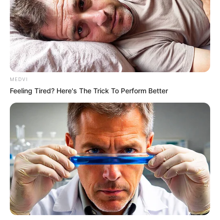
He Rewrote His Love Life In 15 Minutes—Wife's
Shock Says It All
DIRECTMAX
MEDVI
Feeling Tired? Here's The Trick To Perform Better
Japan's Oldest Doctors Say Memory Loss Isn't
Age: Just Stop Drinking These 3 Beverages