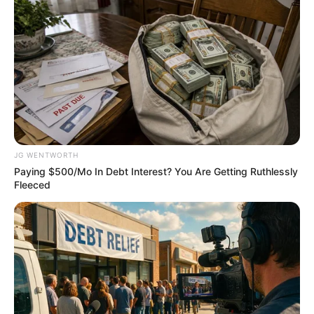
ดูดวง ความรัก ราศีธนู (เกิดวันที่ 15 ธ.ค. – 13 ม.ค.)
ประจำเดือน สิงหาคม 2556
JG WENTWORTH
Paying $500/Mo In Debt Interest? You Are Getting Ruthlessly
Fleeced