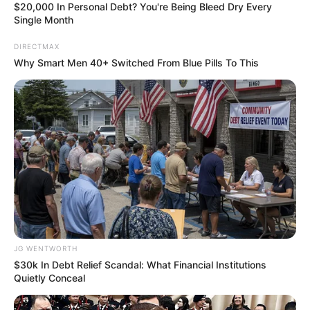
$20,000 In Personal Debt? You're Being Bleed Dry Every
Single Month
DIRECTMAX
6 Best 90’s Action Movies From Your Childhood
Why Smart Men 40+ Switched From Blue Pills To This
BRAINBERRIES
JG WENTWORTH
$30k In Debt Relief Scandal: What Financial Institutions
Think Your Crush Doesn't Notice You? Think Again
Quietly Conceal
BRAINBERRIES