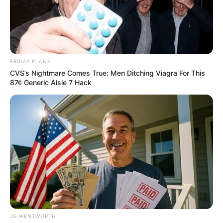
FRIDAY PLANS
CVS’s Nightmare Comes True: Men Ditching Viagra For This
Macaulay Culkin's Own Version Of The New ‘Home
87¢ Generic Aisle 7 Hack
Alone’
BRAINBERRIES
Top 9 Most Controversial 'Late Show' Moments
BRAINBERRIES
JG WENTWORTH