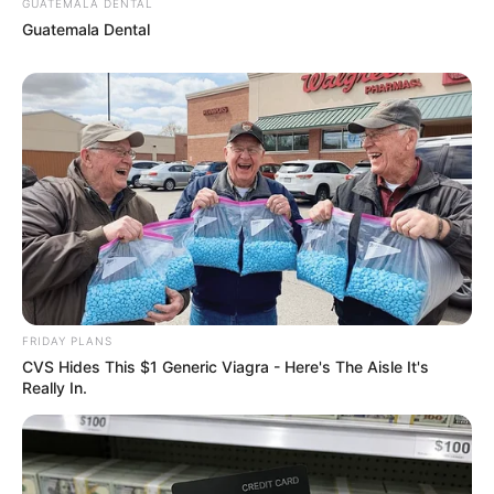
GUATEMALA DENTAL
Guatemala Dental
Walgreens Nightmare Comes True: Men Ditching
Viagra For This 87¢ Generic Aisle 7 Hack
FRIDAY PLANS
Colorado Elk's Surprising Response After Being
Freed From Tire
BUZZ DAY
She Chose To Remove The Tattoos On Her Face.
Look At Her Now
BUZZ DAY
FRIDAY PLANS
CVS Hides This $1 Generic Viagra - Here's The Aisle It's
Really In.