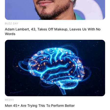
BUZZ DAY
Adam Lambert, 43, Takes Off Makeup, Leaves Us With No
Words
6 Best '90s Action Movies To Watch Today
BRAINBERRIES
MEDVI
Men 45+ Are Trying This To Perform Better