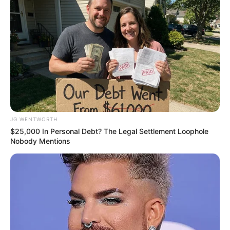
4x Stronger Than Viagra! This To Perform Better
MEDVI
JG WENTWORTH
$25,000 In Personal Debt? The Legal Settlement Loophole
Nobody Mentions
90s Hair Trends That Screamed "Please Don't Try"
BRAINBERRIES