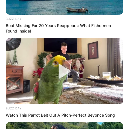
BUZZ DAY
Boat Missing For 20 Years Reappears: What Fishermen
Found Inside!
ดวงรายวัน 13 กันยายน 2565
13 ก.ย. 2022
BUZZ DAY
Watch This Parrot Belt Out A Pitch-Perfect Beyonce Song