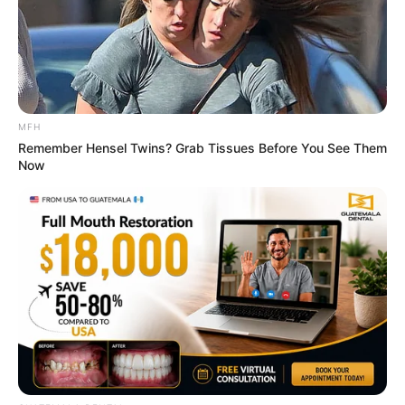
MFH
Arthrologist Begs To Stop Buying Knee Braces -
Remember Hensel Twins? Grab Tissues Before You See Them
Do This Instead
Now
FORGE BODY