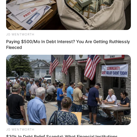
JG WENTWORTH
Paying $500/Mo In Debt Interest? You Are Getting Ruthlessly
Fleeced
This Trick Will Give You An Erection At Any Age
MEDVI
JG WENTWORTH
$30k In Debt Relief Scandal: What Financial Institutions