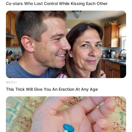
Co-stars Who Lost Control While Kissing Each Other
Why this ordinary drink is the secret to feeling
your best every day
CTA LOVE
MEDVI
This Trick Will Give You An Erection At Any Age
TV Couples Who Would Never Be Together: 9 Is
Just Too Weird
BRAINBERRIES