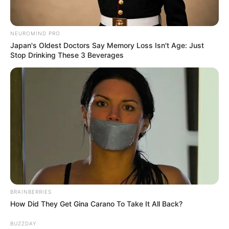
เพราะโอกาสกำลังดี จงระวังอุบัติเหตุ ทำอะไรก็อย่า
อ่านเพิ่ม
ประมาท จะเจอเรื่องขุ่นมัว เสียใจ กับสิ่งที่รู้สึกว่าตัวเอง
ไม่ได้คาดหวังหรือหวังไว้แล้วไม่เป็นดังหวัง
NEUROMIND PRO
Japan's Oldest Doctors Say Memory Loss Isn't Age: Just
เนื้อหาที่ได้รับการโปรโมต
Stop Drinking These 3 Beverages
ความรัก
BRAINBERRIES
คนที่คุณรักดูเหมือนจะเป็นที่ต้องตาต้องใจของคนอื่นๆด้วย ไม่ควร
Why this ordinary drink is the secret to feeling
How Did They Get Gina Carano To Take It All Back?
your best every day
เปิดใจรับใครใหม่ๆ ในตอนนี้ เพราะอาจจะทำให้คุณคิดมากได้ ช่วง
CTA FAVORITE
นี้คนรักของคุณมีอาการแอบงอน ให้คุณอดทนและควรจะคุยกันดีๆ
BUZZDAY