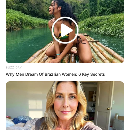
Co-stars Who Lost Control While Kissing Each
Other
BUZZDAY
BUZZ DAY
Why Men Dream Of Brazilian Women: 6 Key Secrets