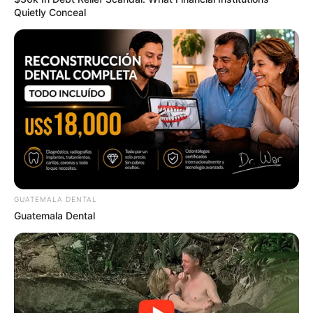
Quietly Conceal
4x Stronger Than Viagra! This To Perform Better
MEDVI
GUATEMALA DENTAL
Guatemala Dental
Pfizer's Billion-Dollar Nightmare: Men Ditching
Viagra For This 87¢ Aisle 7 Blue Pill
FRIDAY PLANS