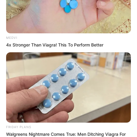
MEDVI
4x Stronger Than Viagra! This To Perform Better
Mysterious Roman Statue Unearthed In Toledo
BRAINBERRIES
FRIDAY PLANS
Walgreens Nightmare Comes True: Men Ditching Viagra For