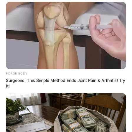
Men, You Don't Need Viagra If You Do This Once A
Day
MEDVI
FORGE BODY
Surgeons: This Simple Method Ends Joint Pain & Arthritis! Try
It!
Erase Joint Agony In 7 Days With This Simple
Trick! It's Genius
FORGE BODY