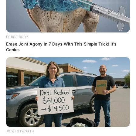
Why this ordinary drink is the secret to feeling
your best every day
CTA FAVORITE
The Most Unexpected Wedding Dance Moments
BRAINBERRIES
FORGE BODY
Erase Joint Agony In 7 Days With This Simple Trick! It's
Genius
Did You Notice How Natural Simba’s Movements
Looked In The Movie?
BRAINBERRIES
JG WENTWORTH