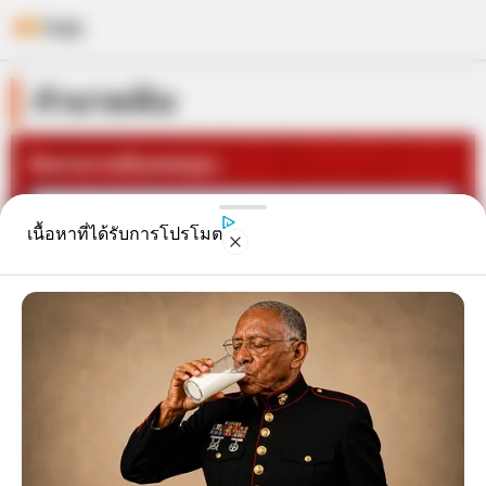
Skip
ทำนายฝัน
to
content
ค้นหาความฝันของคุณ :
เนื้อหาที่ได้รับการโปรโมต
ค้นหาความฝัน
ผลคำทำนาย : ฝันเห็นท้องวันศุกร์
( คำทำนายฝันสำหรับช่วงเดือน สิงหาคม 2569 )
ใครที่คิดจะซื้อของหรือขยับขยายธุรกิจก็ให้รีบทำ