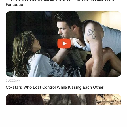
Fantastic
If You Owe $20,000 Across 4 Credit Cards, Stop
Sending 4 Separate Checks
JG WENTWORTH
BUZZDAY
Co-stars Who Lost Control While Kissing Each Other
Over 50 And Struggling With Knee Stiffness? Don't
Miss This