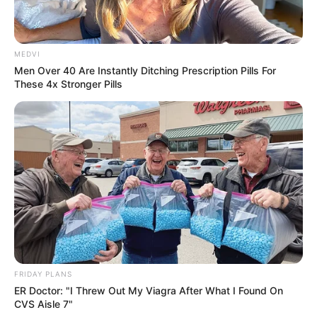
Japan's Oldest Doctors Say Memory Loss Isn't
Age: Just Stop Drinking These 3 Beverages
NEUROMIND PRO
MEDVI
Colorado Elk's Surprising Response After Being
Men Over 40 Are Instantly Ditching Prescription Pills For
Freed From Tire
These 4x Stronger Pills
BUZZ DAY
Polar Bear Approaches Fishermen - Watch
BUZZDAY
FRIDAY PLANS
ER Doctor: "I Threw Out My Viagra After What I Found On
CVS Aisle 7"