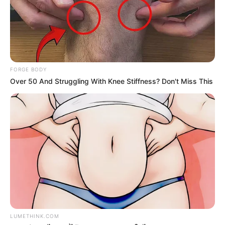
Dare To Watch: 6 Movies So Bad They're Good
FORGE BODY
BRAINBERRIES
Over 50 And Struggling With Knee Stiffness? Don't Miss This
2025’s Most Impactful Celebrity Farewells
LUMETHINK.COM
BRAINBERRIES