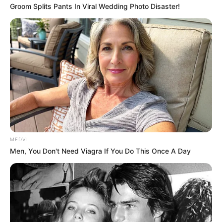
Groom Splits Pants In Viral Wedding Photo Disaster!
ดวงการเงิน การงาน
จะมีโอกาสเดินทางไปทำงานในต่างถิ่นหรือไปต่างประเทศและจะ
ประสบความสำเร็จเป็นอย่างดี เงินพิเศษจะมาจากการบริการที่
ถูกใจคนอื่น สินค้าที่เกิดจากไอเดียใหม่ๆ คุณจะหาเงินได้ก้อนใหญ่
จากกิจการที่คุณทำอยู่และอาจมีผู้มาร่วมลงทุนกับคุณเพิ่มจากเดิม
ดูเลขมงคลสำหรับ คนฝันเห็น ท้องวันศุกร์
Why everything you thought you knew about water
might be wrong
MEDVI
Men, You Don't Need Viagra If You Do This Once A Day
CTA LOVE