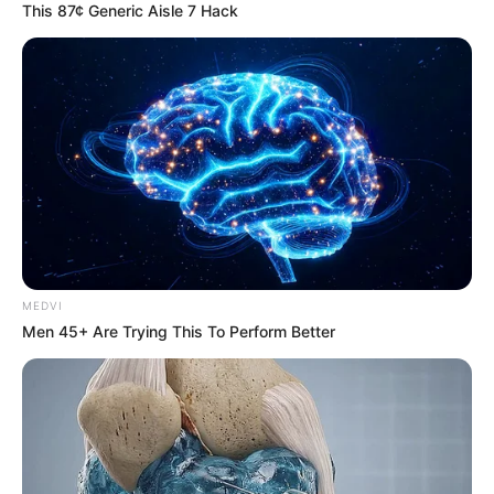
This 87¢ Generic Aisle 7 Hack
A Museum To Rihanna's Glory Could Soon Be
Opened
BRAINBERRIES
MEDVI
Men 45+ Are Trying This To Perform Better