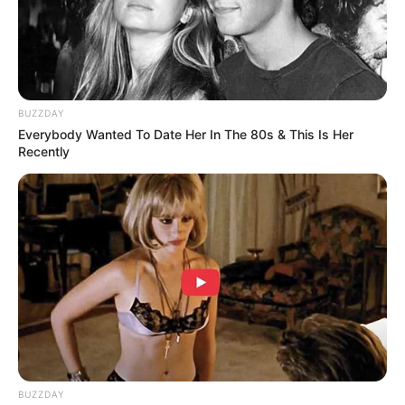
คำแนะนำในการทำนายฝัน
เพื่อให้การ ทำนายฝันแม่นยำ ควรให้ตั้งจิตคิดถึงสิ่งแรก ที่เห็นในฝัน เช่น
BUZZDAY
The 90s Was A Fantastic Decade For Fans Of
หากท่านฝันว่า "เดินไปที่แห่งหนึ่ง แล้วหันไปมองเห็นเต่า อยู่ริมน้ำ"คำที่ควร
Everybody Wanted To Date Her In The 80s & This Is Her
Action Movies
ใช้ ทำนายฝัน คือ "เต่า" เป็นต้น
Recently
BRAINBERRIES
ทำนายฝัน
ฝันเห็น ...
เสื้อผ้า
สิงโต
กษัตริย์
งูหลาม
ต้นไทร
ธนู
คนร้องไห้
เงินทอง
หญิงเปลือย
แต่งงาน
จมน้ำ
กินข้าว
Clothes And Shoes Are The Real Challenges For
This Family!
ความฝันที่เกิดขึ้นบ่อย
BRAINBERRIES
ฝันเห็นงู
ฝันเห็นเต่า
ฝันเห็นปลา
ฝันเห็นเรือ
ฝันเห็น
ฝันเห็นสุนัข
ฝันเห็นวัด
ฝันเห็นเสือ
สร้อยทอง
ฝันเห็นถุง
ฝันเห็นพระ
ฝันเห็นผี
ฝันเห็นเด็ก
เงิน
ฝันเห็นฟัน
ฝันเห็น
ฝันเห็นขี้
ฝันเห็นแหวน
หัก
รถยนต์
BUZZDAY