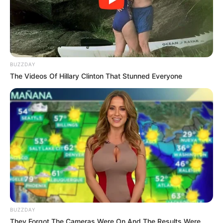
BUZZDAY
The Videos Of Hillary Clinton That Stunned Everyone
Men 45+ Are Trying This To Perform Better
MEDVI
BUZZDAY
They Forgot The Cameras Were On And The Results Were