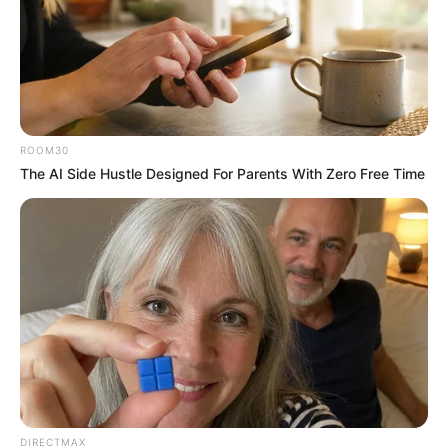
Neuropathy Has Been Linked To A Common Habit.
Do You Do It?
NERVE FLOW
ROOM30
The AI Side Hustle Designed For Parents With Zero Free Time
Sex Can Last 3 Hours Without Viagra, Try This
Recipe!
BOOSTARO
DIRECTMAX