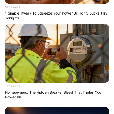
90s Hair Trends That Screamed "Please Don't Try"
BRAINBERRIES
STOPWATT
1 Simple Tweak To Squeeze Your Power Bill To 15 Bucks (Try
Tonight)
She Spends Millions To Transform Herself Into A
Barbie Doll!
STOPWATT
BRAINBERRIES
Homeowners: The Hidden Breaker Bleed That Triples Your
Power Bill
46 Years Later, The Blue Lagoon Stars Look
Unrecognizable
BRAINBERRIES