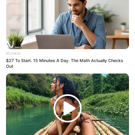
Top 10 Pop Divas (She's Not Number 1)
ROOM30
BRAINBERRIES
$27 To Start. 15 Minutes A Day. The Math Actually Checks
Out