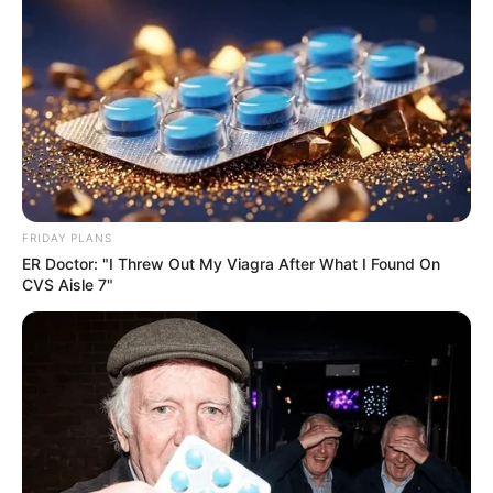
FRIDAY PLANS
ER Doctor: "I Threw Out My Viagra After What I Found On
From Baddies To Sweethearts: These 9 Actresses
CVS Aisle 7"
Can Do It All
BRAINBERRIES