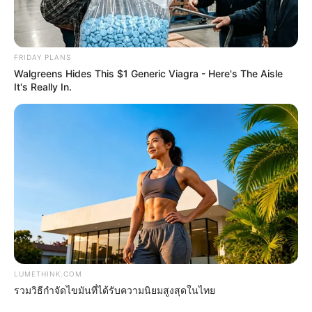
2. เชิญชวนชาวบ้านให้ร่วมมือกันจัดเตรียมเครื่องเซ่นสังเวย
เจ้าป่าเจ้าเขาซึ่ง มีข้าวเหนียวสุก 1 ปั้น , กล้วยสุก 1 ลูก
FRIDAY PLANS
และหมากคำ พลูใบ
Walgreens Hides This $1 Generic Viagra - Here's The Aisle
It's Really In.
3. เตรียมเครื่องบวช มีผ้าเหลืองตามจำนวนต้นไม้ ด้ายสาย
สิญจน์ บาตรน้ำมนต์ น้ำขมิ้นส้มป่อย จัดสร้างศาลเพียงตา
สำหรับอัญเชิญรุกขเทวดามาอาศัยเฝ้าต้นไม้
4. เมื่อถึงวันกระทำพิธี (ซึ่งกำหนดแล้วแก่ความเหมาะสม)
ก็โยงด้ายสายสิญจน์ไปตามป่าและต้นไม้วกกลับมายัง
สถานที่ประกอบพิธี
5. พิธีกรรมจะเริ่มจากพระอาจารย์ที่เป็นหมอเวทมนต์ ทำ
LUMETHINK.COM
พิธีเซ่นสังเวย เช่น เทพารักษ์ ผีป่า ผีเขา ให้รับรู้และให้มา
รวมวิธีกำจัดไขมันที่ได้รับความนิยมสูงสุดในไทย
อยู่ในป่าไม้ ดูแลต้นไม้หากมีผู้ใดมาตัดไม้ ทำลายป่า ขอให้ผู้