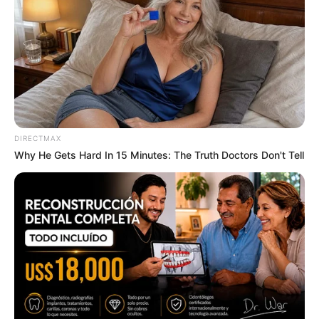
6 Best '90s Action Movies To Watch Today
DIRECTMAX
Why He Gets Hard In 15 Minutes: The Truth Doctors Don't Tell
BRAINBERRIES
เรื่องอื่นๆ ที่น่าสนใจ