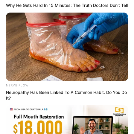
Why He Gets Hard In 15 Minutes: The Truth Doctors Don't Tell
1 Simple Trick To Cut Your Electrical Bill By 90%
STOPWATT
NERVE FLOW
Neuropathy Has Been Linked To A Common Habit. Do You Do
It?