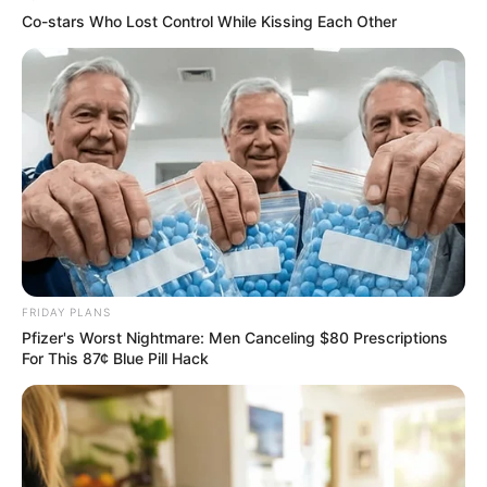
Co-stars Who Lost Control While Kissing Each Other
5 AI Side Hustles Everyone Is Pushing. Only 1 Is
Worth The Time
ROOM30
FRIDAY PLANS
Pfizer's Worst Nightmare: Men Canceling $80 Prescriptions
For This 87¢ Blue Pill Hack