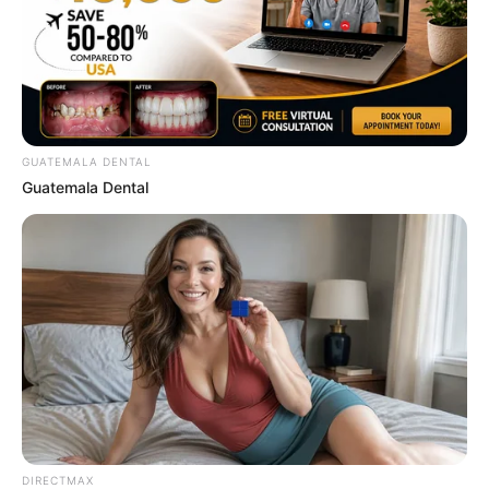
Top 8 People Living Strange But Happy Lifestyles
BRAINBERRIES
GUATEMALA DENTAL
Guatemala Dental
DNA Analysis Revealed The Sick Truth About
Ancient Vikings
DIRECTMAX