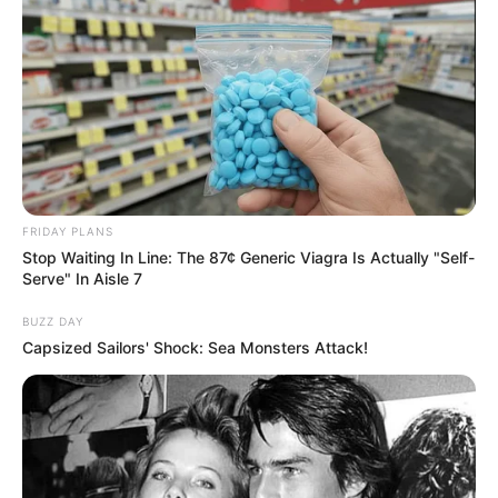
Surgeons: This Simple Method Ends Joint Pain &
Arthritis! Try It!
FORGE BODY
FRIDAY PLANS
Stop Waiting In Line: The 87¢ Generic Viagra Is Actually "Self-
Serve" In Aisle 7
BUZZ DAY
Capsized Sailors' Shock: Sea Monsters Attack!