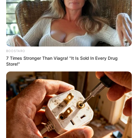
I Bet You Didn't Know It Was Really Happening?
BOOSTARO
BRAINBERRIES
7 Times Stronger Than Viagra! "It Is Sold In Every Drug
Store!"