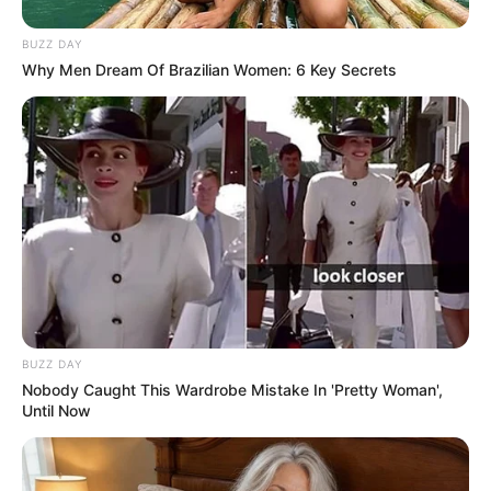
Sensual Dance Scenes We Saw In Movies
BUZZ DAY
BRAINBERRIES
Why Men Dream Of Brazilian Women: 6 Key Secrets
8 Movies Based On Real Stories That Give Us
BUZZ DAY
Shivers
Nobody Caught This Wardrobe Mistake In 'Pretty Woman',
BRAINBERRIES
Until Now