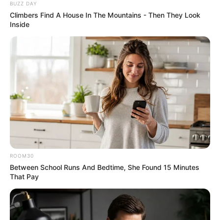
BUZZ DAY
นั้นมีอันเป็นไปต่าง ๆ จากนั้นก็บอกแม่ธรณีโดยใช้หมากพลู
Climbers Find A House In The Mountains - Then They Look
ตามประเพณี เมื่อเสร็จพิธีเซ่นสังเวยแล้ว ก็เป็นพิธีสงฆ์
Inside
เริ่มจากไหว้พระสมาทานศีลอาราธนาพระปริด พระสงฆ์เจิม
พระพุทธมนต์ เสร็จแล้วพระสงฆ์จะห่มผ้าเหลืองให้ต้นไม้
พระสงฆ์เจริญชัยมงคลคาถา จากนั้นประพรมน้ำพระพุทธ
มนต์ตามต้นไม้ที่บวชไว้ เป็นอันเสร็จพิธี
“จุดประสงค์ของการ บวชป่า ที่สำคัญคือการช่วยอนุรักษ์สิ่ง
แวดล้อม
ให้ป่าไม้ต้นไม้และลำธารมีความอุดมสมบูรณ์
ROOM30
รวมไปถึงการสร้างจิตสำนึกที่ดี ให้แก่คนในชุมชนอีกด้วยค่ะ
Between School Runs And Bedtime, She Found 15 Minutes
That Pay
“