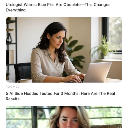
BRAINBERRIES
Urologist Warns: Blue Pills Are Obsolete—This Changes
Everything
These 9 Actresses Will Make You Rethink Good
And Evil!
ROOM30
BRAINBERRIES
5 AI Side Hustles Tested For 3 Months. Here Are The Real
Results