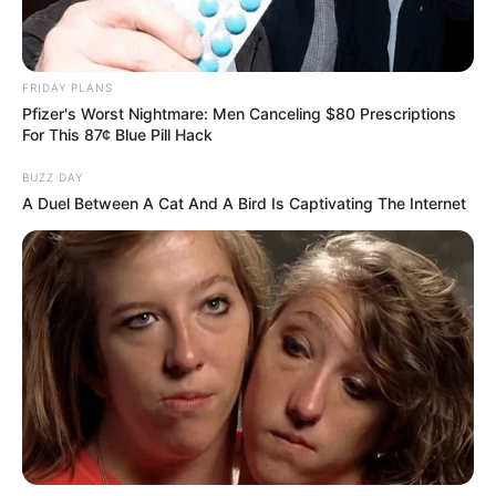
FRIDAY PLANS
Pfizer's Worst Nightmare: Men Canceling $80 Prescriptions
For This 87¢ Blue Pill Hack
10 World Cup 2026 Facts Every Football Fan
Should Know
BUZZ DAY
BRAINBERRIES
A Duel Between A Cat And A Bird Is Captivating The Internet