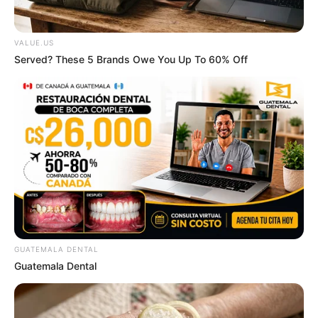
Remake
BRAINBERRIES
VALUE.US
Served? These 5 Brands Owe You Up To 60% Off
Arthrologist Begs To Stop Buying Knee Braces -
Do This Instead
FORGE BODY
GUATEMALA DENTAL
Guatemala Dental
These Professionals Attracted Attention For Much
More Than Just Their Uniforms
BUZZ DAY