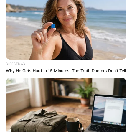
Stop Waiting In Line: The 87¢ Generic Viagra Is
Actually "Self-Serve" In Aisle 7
FRIDAY PLANS
DIRECTMAX
Why He Gets Hard In 15 Minutes: The Truth Doctors Don't Tell
The Adorable Model For Simba In The Lion King