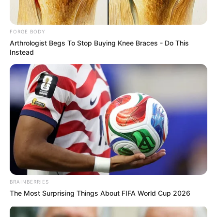
บวชป่า หรือบวชต้นไม้
เป็นประเพณีโบราณที่มีมานาน
ตั้งแต่แม่หมอจำความได้ ก็รู้จักการบวชป่าแล้ว โดยเฉพาะ
คนต่างจังหวัด ที่ชีวิตโอบล้อมไปด้วยธรรมชาติ มีต้นไม้ มี
FORGE BODY
ป่าที่อุดมสมบูรณ์ หากแต่เวลาเปลี่ยนผ่านไป ความเจริญ
Arthrologist Begs To Stop Buying Knee Braces - Do This
Instead
เข้ามาแทนที่ ต้นไม้ใหญ่น้อย ที่เคยอยู่ในป่า กลับต้องถูกตัด
ทำลายเพื่อนำไปทำประโยชน์เข้ากระเป๋านายทุน บางพื้นที่
ร้ายแรงถึงขนาดมีการลักลอบตัดไม้ในเขตสงวน
การแก้ปัญหาที่ชาวบ้านร่วมกันคิดขึ้นมานั้น ต้องอาศัย
ความเชื่อเข้ามาเกี่ยวข้องด้วย
เพราะหากว่ากฎหมายเพียง
อย่างเดียว ดูเหมือนจะไม่ได้ทำให้คนไม่ดีเหล่านี้รู้สึกได้ จึง
เกิดเป็นประเพณี บวชป่า เปรียบเสมือนการบวชพระของ
มนุษย์ คนธรรมดาจะต้องเคารพนับถือ และไม่คิดทำร้าย
โดยเด็ดขาด เพราะอาจจะโดนคำสาปแช่งหรือผลกรรมที่
BRAINBERRIES
ร้าย ๆ ตามมาในอนาคตอีกหลายอย่าง
The Most Surprising Things About FIFA World Cup 2026