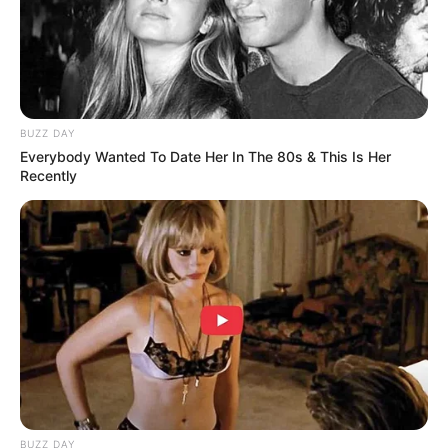
He Rewrote His Love Life In 15 Minutes—Wife's
Shock Says It All
DIRECTMAX
BUZZ DAY
Everybody Wanted To Date Her In The 80s & This Is Her
Recently
50+ Man's Ultimate Comeback: 36-Hour Power,
Zero Weakness
DIRECTMAX
BUZZ DAY