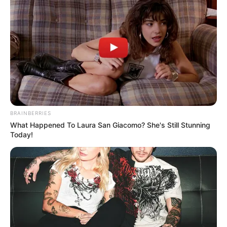
BRAINBERRIES
What Happened To Laura San Giacomo? She's Still Stunning
Today!
เพราะเชื่อและศรัทธา! แองเจลิน่า โจลี่ บินตรงให้อาจารย์หนู สักยันต์
ถึง 4 รอบ
20 เม.ย. 2017