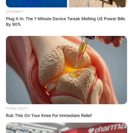
STOPWATT
Plug It In: The 1-Minute Device Tweak Melting US Power Bills
By 90%
5 Military Discounts That Quietly Run All Year (Up
To 60%)
VALUE.US
Why Smart Men 40+ Switched From Blue Pills To
This
DIRECTMAX
FORGE BODY
Rub This On Your Knee For Immediate Relief