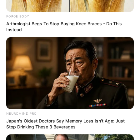
FORGE BODY
Arthrologist Begs To Stop Buying Knee Braces - Do This
Instead
Why this ordinary drink is the secret to feeling
your best every day
CTA LOVE
NEUROMIND PRO
Japan's Oldest Doctors Say Memory Loss Isn't Age: Just
Stop Drinking These 3 Beverages