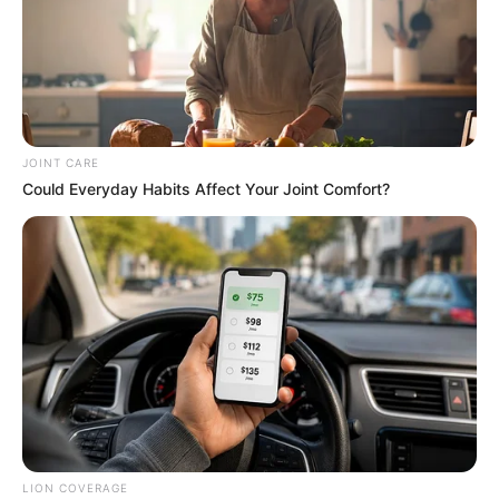
Japan's Oldest Doctors Say Memory Loss Isn't
Age: Just Stop Drinking These 3 Beverages
NEUROMIND PRO
JOINT CARE
Could Everyday Habits Affect Your Joint Comfort?
Surgeons: This Simple Method Ends Joint Pain &
Arthritis! Try It!
LION COVERAGE
FORGE BODY