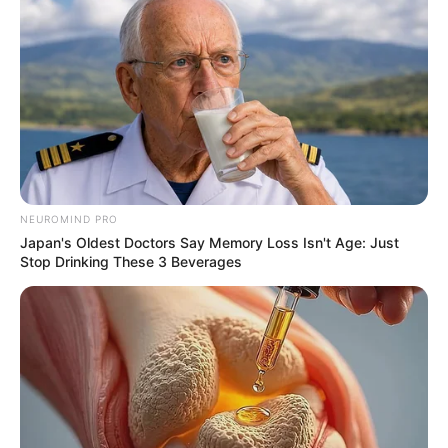
คงเป็นเพราะด้วยลักษณะนิสัยในการออกหากินในช่วงเวลา
ค่ำคืน และแววตาที่ดูดุดันน่ากลัว รวมถึงเสียงร้องที่แสน
โหยหวน และเย็นยะเยือก สิ่งต่างๆ เหล่านี้จึงทำให้นกแสก
เป็นอีกหนึ่งความเชื่อ ในเรื่องของอาถรรพ์เรื่องของลางร้าย
และเรื่องของความตาย
นอกจากนกแสกแล้ว นกฮูกก็เป็น
NEUROMIND PRO
Japan's Oldest Doctors Say Memory Loss Isn't Age: Just
นกอีกชนิดหนึ่งที่มีลักษณะใกล้เคียงกัน จนทำให้หลายคน
Stop Drinking These 3 Beverages
เข้าใจว่าเป็นนกชนิดเดียวกัน นกฮูกจึงเป็นอีกตำนานหนึ่งที่
กล่าวถึงอาถรรพ์ความน่ากลัว และเป็นสัญลักษณ์แห่ง
ความตาย เช่นเดียวกับ นกแสก
ในต่างประเทศ นกแสกและนกฮูก ก็ยังคงเป็สัญลักษณ์แห่ง
ความตายเช่นกัน เช่น ในอิตาลีบนเกาะซิซิลี(Sicily) ชาว
บ้านเชื่อว่า ถ้าหากนกแสกส่งเสียงร้องใกล้ๆ บ้านหลังใดที่มี