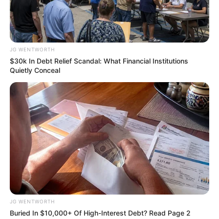
JG WENTWORTH
$30k In Debt Relief Scandal: What Financial Institutions
Quietly Conceal
Men 45+ Are Trying This To Perform Better
MEDVI
JG WENTWORTH
Buried In $10,000+ Of High-Interest Debt? Read Page 2