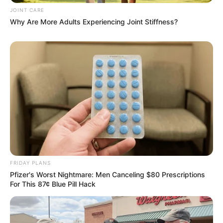
JOINT CARE
Why Are More Adults Experiencing Joint Stiffness?
Olena Zelenska's Life Changed Overnight
BRAINBERRIES
The Most Unexpected Wedding Dance Moments
BRAINBERRIES
FRIDAY PLANS
Pfizer's Worst Nightmare: Men Canceling $80 Prescriptions
For This 87¢ Blue Pill Hack