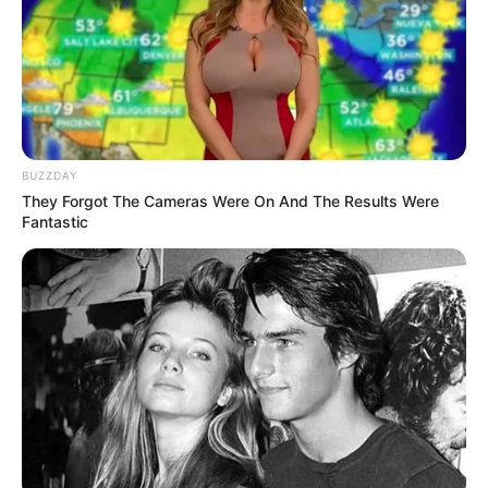
กลับมามีชีวิตได้
ส่วนทวีปอเมริกา
คนอเมริกันพื้นเมือง หรืออินเดียนแดงใน
สมัยก่อน จะห้ามไม่ให้ผู้คนยุ่งเกี่ยวกับนกฮูกโดยเด็ดขาด
เพราะเชื่อว่าพวกมันมีความใกล้ชิดอย่างมากกับเวทมนตร์
แห่งปีศาจ ฉะนั้นการมีขนนกฮูกไว้ในครอบครอง จึงแสดง
BUZZDAY
ถึงการเล่นเวทมนตร์คาถา
They Forgot The Cameras Were On And The Results Were
Fantastic
ดาวน์โหลดอ่านเนื้อหาเพิ่มเติมได้ที่นี่
www.mbookstore.com
บทความนี้ได้รับอนุญาตให้เผยแพร่ได้บนเว็บไซต์
Horoscope.mthai.com เท่านั้น
ความตาย
ความเชื่อ
นกฮูก
นกแสก
ลางร้าย