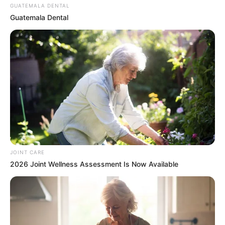
GUATEMALA DENTAL
Guatemala Dental
Arthrologist Begs To Stop Buying Knee Braces -
Do This Instead
FORGE BODY
JOINT CARE
2026 Joint Wellness Assessment Is Now Available