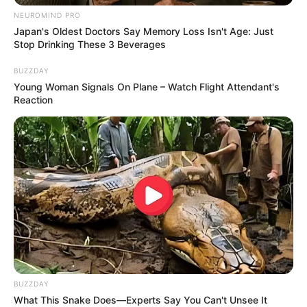
$15k In Unmanageable Debt? The "Relief
NEUROMIND PRO
Program" Creditors Hide From You
Japan's Oldest Doctors Say Memory Loss Isn't Age: Just
Stop Drinking These 3 Beverages
JG WENTWORTH
Groom Splits Pants In Viral Wedding Photo
BUZZDAY
Disaster!
Young Woman Signals On Plane – Watch Flight Attendant's
BUZZDAY
Reaction
BUZZDAY
Remember Hensel Twins? Take A Deep Breath
What This Snake Does—Experts Say You Can't Unsee It
Before You See Them Now