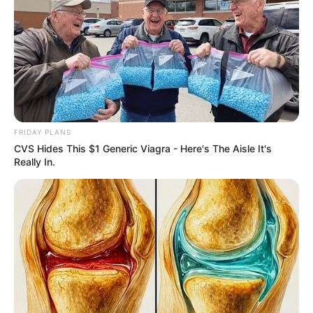
Hidden Sins: 15 Bible Prohibited Acts We All
Commit!
BRAINBERRIES
FRIDAY PLANS
CVS Hides This $1 Generic Viagra - Here's The Aisle It's
Really In.
Iconic '90s Entertainment Couples We'll Never
Forget
BRAINBERRIES