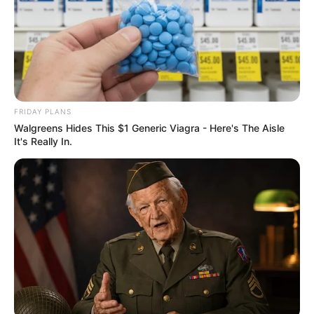
Owning $10k+ In Medical Bills Or Loans? Stop
FRIDAY PLANS
Paying Interest Immediately
Walgreens Hides This $1 Generic Viagra - Here's The Aisle
JG WENTWORTH
It's Really In.