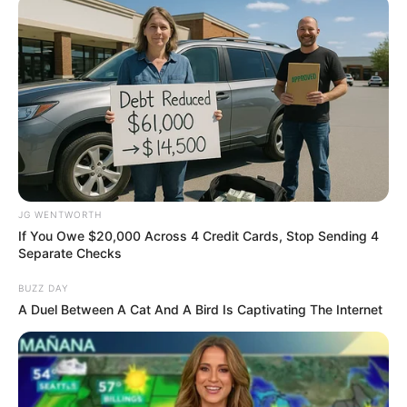
เช่นเดียวกับชาวโรมัน และชาวกรีกโบราณ ซึ่งก็เชื่อถือกันว่า
นกแสกเป็นนกที่บอกลางร้าย และความเชื่อเช่นนี้ยัง
สืบทอดติดต่อกันมาจนถึงชาวอังกฤษ และชาวยุโรป รวมไป
จนถึงชาติอื่นๆ อีกด้วย
JG WENTWORTH
If You Owe $20,000 Across 4 Credit Cards, Stop Sending 4
Separate Checks
แต่ใช่ว่านกแสกจะเป็นสัญลักษณ์ที่เกี่ยวข้องกับความชั่ว
ร้ายเพียงอย่างเดียวเท่านั้น เพราะนกแสกยังแสดงถึง
BUZZ DAY
ความสุขุม รอบคอบ และความร่ำรวย จากการที่เป็นสัตว์
A Duel Between A Cat And A Bird Is Captivating The Internet
ของเทพเจ้าในบางวัฒนธรรมอีกด้วย
เช่น ในทวีปแอฟริกา
ชาวอียิปต์โบราณจะใช้ภาพนกฮูกแทนเสียงในอักษรภาพ
แต่พวกเขามักจะวาดให้นกฮูกขาหัก เพื่อป้องกันไม่ให้มัน