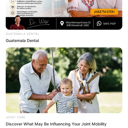
GUATEMALA DENTAL
Guatemala Dental
4x Stronger Than Viagra! This To Perform Better
MEDVI
JOINT CARE
Discover What May Be Influencing Your Joint Mobility