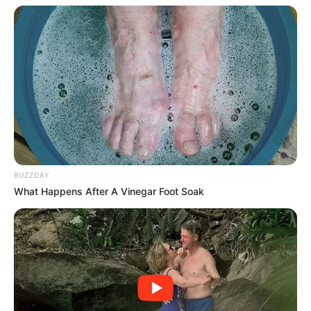
อยากรู้ไหม แม่ซื้อ ประจำตัวเด็ก ตามแต่ละวันเกิด มีลักษณะเป็น
อย่างไร มาดูกัน
BUZZDAY
17 มิ.ย. 2019
What Happens After A Vinegar Foot Soak