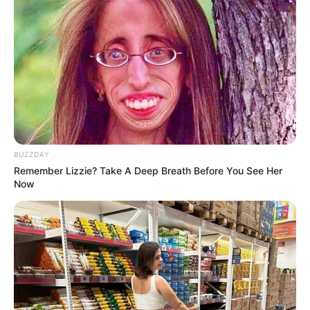
Gina Carano Finally Admits What Some Suspected
All Along
BRAINBERRIES
BUZZDAY
Remember Lizzie? Take A Deep Breath Before You See Her
Now