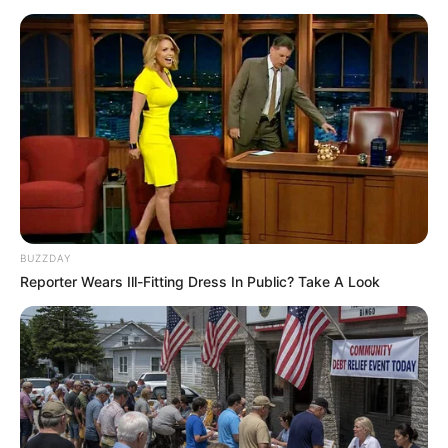
BUZZDAY
Man Teaches Lesson To Seat-Kicking Kid And
Mom – Watch!
BUZZDAY
BUZZDAY
Reporter Wears Ill-Fitting Dress In Public? Take A Look
Feeling Tired? Here's The Trick To Perform Better
MEDVI