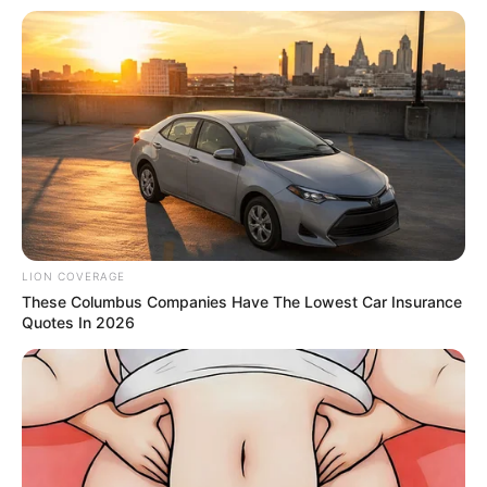
This New Will Give You An Erection After +45
MEDVI
เรื่องอื่นๆ ที่น่าสนใจ
LION COVERAGE
These Columbus Companies Have The Lowest Car Insurance
Quotes In 2026