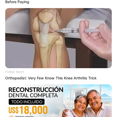
Before Paying
This Trick Will Give You An Erection At Any Age
MEDVI
FORGE BODY
Orthopedist: Very Few Know This Knee Arthritis Trick
Men, You Don't Need Viagra If You Do This Once A
Day
MEDVI