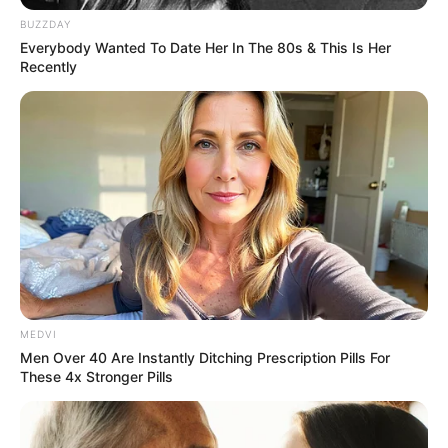
BUZZDAY
Everybody Wanted To Date Her In The 80s & This Is Her
Recently
ABOUT THE AUTHOR
เจ้าหมอดู
MEDVI
เนื้อหาที่ได้รับการโปรโมต
Men Over 40 Are Instantly Ditching Prescription Pills For
These 4x Stronger Pills