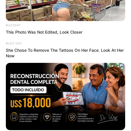
Why this ordinary drink is the secret to feeling
your best every day
CTA FAVORITE
BUZZDAY
This Photo Was Not Edited, Look Closer
BUZZ DAY
She Chose To Remove The Tattoos On Her Face. Look At Her
Now
TV Couples Who Would Never Be Together: 9 Is
Just Too Weird
BRAINBERRIES