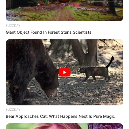
BRAINBERRIES
BUZZDAY
Giant Object Found In Forest Stuns Scientists
Watch The Most Jaw‑Dropping Figure Skating
Moments
BRAINBERRIES
BUZZDAY
Bear Approaches Cat: What Happens Next Is Pure Magic