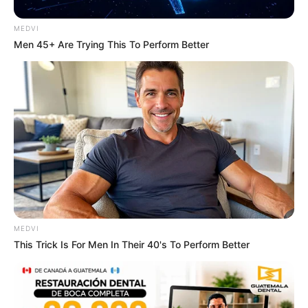
MEDVI
The 10 Most Stunning Women From Lebanon -
Men 45+ Are Trying This To Perform Better
Who Is Your Favorite?
BRAINBERRIES
MEDVI
This Trick Is For Men In Their 40's To Perform Better
Culkin Cracks Up The Web With His Own Version
Of ‘Home Alone’
BRAINBERRIES