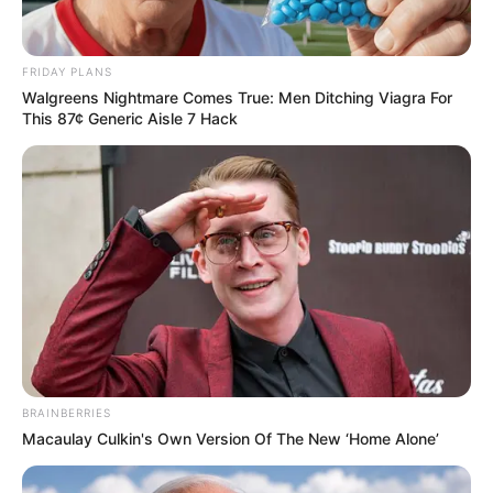
ตำนานความน่ากลัวที่มีการเล่าสืบต่อกันมา
ตั้งแต่เมื่อ
สมัยโบราณ ซึ่งเคยสร้างความเชื่อให้กับคนเฒ่าคนแก่ ให้
เกลียดกลัวหนักหนาว่า หากนกแสกไปส่งเสียงร้องที่หลังคา
FRIDAY PLANS
บ้านไหน ภายใน 3 วัน 7 วัน
ต้องมีคนที่รักตายจากไป แต่
Walgreens Nightmare Comes True: Men Ditching Viagra For
This 87¢ Generic Aisle 7 Hack
นั่นคงเป็นเพียงแค่ความเชื่อที่มีการเล่าสืบต่อกันมา และดู
เหมือนว่าจะเป็นตำนานอีกบทหนึ่ง แห่งความน่ากลัวของคน
ไทยไปแล้วด้วย เพราะสังเกตได้จากภาพยนตร์แนวสยอง
ขวัญที่มักจะมีนกแสกร่วมแสดงอยู่ด้วยในหลายๆ เรื่อง
BRAINBERRIES
Macaulay Culkin's Own Version Of The New ‘Home Alone’