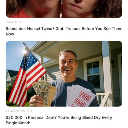
Era—See The Complete List
BRAINBERRIES
BUZZ DAY
Remember Hensel Twins? Grab Tissues Before You See Them
Now
What Happened To The Blue Lagoon Cast? See
Them Now
BRAINBERRIES
The Insane True Stories Behind Cameron's Biggest
JG WENTWORTH
Films
$20,000 In Personal Debt? You're Being Bleed Dry Every
Single Month
BRAINBERRIES