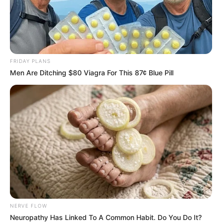
หาตุ๊กตาตัวที่ฮึกเหิมหน่อย อย่างม้า มาวางไว้เธอจะได้
แอ็คทีฟสนุกกับการทำงาน
เกิดวันศุกร์
FRIDAY PLANS
ง่ายๆ เลย แค่รักษาโต๊ะทำงานไม่ให้มีฝุ่นเกาะ ไม่ดูรกรุงรัง
Men Are Ditching $80 Viagra For This 87¢ Blue Pill
เอาให้เป็นระเบียบ หาของแล้วเจอ แค่นี้ก็เป็นฮวงจุ้ยสำหรับ
สาววันนี้แล้วจ้า
เกิดวันเสาร์
ทำงานเหนื่อยตลอดแบบเธอ แนะนำให้หารูปดอกบัวมาวาง
ไว้หรือติดกำแพง เพราะนั่นคือความสงบที่เธอต้องการ
นั่นเอง
NERVE FLOW
Neuropathy Has Linked To A Common Habit. Do You Do It?