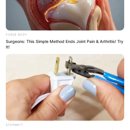
She Spent A Fortune To Look Like A Modern-Day
Barbie
BRAINBERRIES
FORGE BODY
Surgeons: This Simple Method Ends Joint Pain & Arthritis! Try
It!
Macaulay Culkin's Own Version Of The New ‘Home
Alone’
BRAINBERRIES
STOPWATT