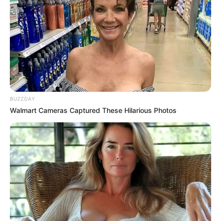
จัดโต๊ะทำงานตามฮวงจุ้ย สำหรับคุณผู้
หญิง
BUZZDAY
Walmart Cameras Captured These Hilarious Photos
เกิดวันอาทิตย์