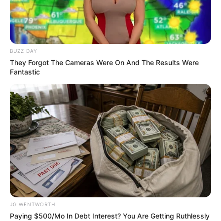
These '90s Couples Will Always Hold A Special
Place In Our Hearts
BUZZ DAY
BRAINBERRIES
They Forgot The Cameras Were On And The Results Were
Fantastic
The World Cup 2026 Facts Fans Can't Stop Talking
About
JG WENTWORTH
BRAINBERRIES
Paying $500/Mo In Debt Interest? You Are Getting Ruthlessly