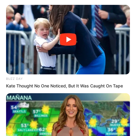
Remember The Justin Timberlake Moment That
Defined The 2000s?
BRAINBERRIES
BUZZ DAY
Kate Thought No One Noticed, But It Was Caught On Tape