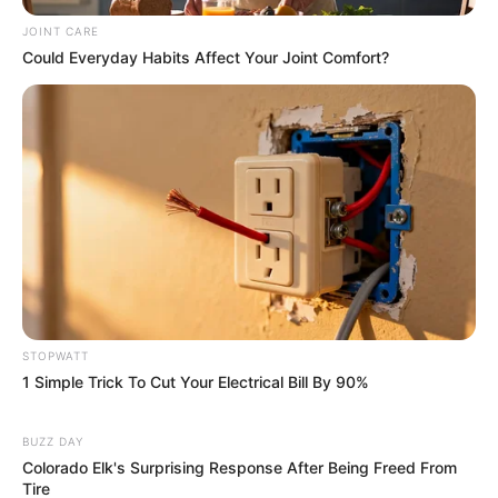
Once Criticized For Her Figure, Now She's Turning
Heads
JOINT CARE
BRAINBERRIES
Could Everyday Habits Affect Your Joint Comfort?
STOPWATT
TV Couples Who Would Never Be Together: 9 Is
1 Simple Trick To Cut Your Electrical Bill By 90%
Just Too Weird
BRAINBERRIES
BUZZ DAY
Colorado Elk's Surprising Response After Being Freed From
Tire