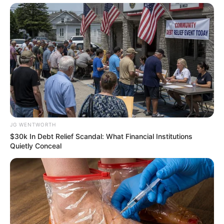
These 6 Movies Were So Bad That They Became
Instant Classics
BRAINBERRIES
JG WENTWORTH
$30k In Debt Relief Scandal: What Financial Institutions
Quietly Conceal
Unveiling Hypocrisy: 15 Taboos The Bible
Condemns!
BRAINBERRIES