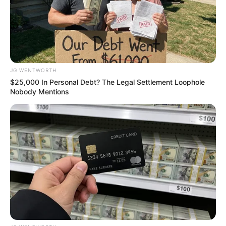
Have You Seen Her GRWM? She Inspires Millions
JG WENTWORTH
BRAINBERRIES
$25,000 In Personal Debt? The Legal Settlement Loophole
Nobody Mentions
A Museum To Rihanna's Glory Could Soon Be