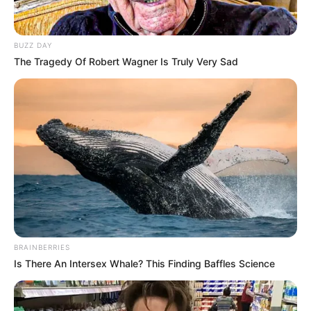
เจ้าหมอดู
4 ก.ย. 2019
3
BUZZ DAY
The Tragedy Of Robert Wagner Is Truly Very Sad
แชร์
จัดโต๊ะทำงาน ตามฮวงจุ้ย แบบฉบับเฉพาะคุณผู้หญิง!! จะ
ต้องจัดแบบไหนถึงจะให้เป็นที่รักของเจ้านาย อันนี้สำคัญนะ
จ๊ะ เพราะทำงานเหนื่อยทั้งที ก็อยากจะให้ความเหนื่อยที่
ทุ่มเทลงไปมีคนเห็นผลงานของเราบ้าง วันนี้แม่หมอ แห่ง
BRAINBERRIES
Horoscope.mthai.com
เลยขอมาเขียนถึงสักนิด แล้ว
Is There An Intersex Whale? This Finding Baffles Science
อย่าลืมไปจัดตามที่แนะนำนะคะ 🙂