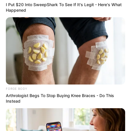
I Put $20 Into SweepShark To See If It's Legit - Here's What
Happened
’90s TV Icons Who Faded Out Of Hollywood
BRAINBERRIES
FORGE BODY
Arthrologist Begs To Stop Buying Knee Braces - Do This
Instead