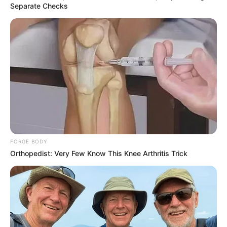
Separate Checks
ให้วางต้นเศรษฐีเงินนอกหรือเศรษฐีเงินในบนโต๊ะทำงาน
เพราะสาววันพุธเก็บเงินไม่ค่อยอยู่จะได้เก็บเงินได้มากขึ้น
FORGE BODY
Orthopedist: Very Few Know This Knee Arthritis Trick
เกิดวันพฤหัสบดี