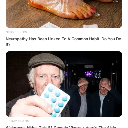
NERVE FLOW
Neuropathy Has Been Linked To A Common Habit. Do You Do
It?
Tallest Women On Earth — Their Height Is Jaw-
Dropping
BRAINBERRIES
FRIDAY PLANS
Walgreens Hides This $1 Generic Viagra - Here's The Aisle