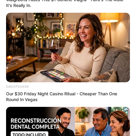
It's Really In.
Will You Survive? 10 Things To Keep In Your
Emergency Kit
BRAINBERRIES
SWEEPSHARK
Our $30 Friday Night Casino Ritual - Cheaper Than One
Round In Vegas
See The Incredible Physical Transformations Of
These Stars
BRAINBERRIES