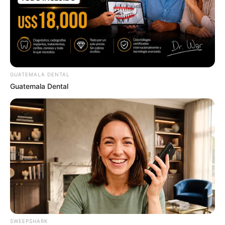
Some Moments Got Out Of Control Quickly
BRAINBERRIES
GUATEMALA DENTAL
Guatemala Dental
Shocking Turn Of Event: Actors Who Pursued
Controversial Careers
BRAINBERRIES
SWEEPSHARK