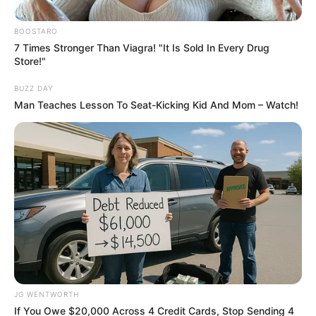
เอาต้นไผ่กวมอิมมาวางบนโต๊ะทำงาน ช่วยป้องกันสิ่งไม่ดีไม่
ให้เข้ามาได้
BOOSTARO
7 Times Stronger Than Viagra! "It Is Sold In Every Drug
Store!"
เกิดวันจันทร์
BUZZ DAY
โต๊ะทำงานคนเกิดวันจันทร์ให้เอาปากกาหรือดินสอหงายขึ้น
Man Teaches Lesson To Seat-Kicking Kid And Mom – Watch!
เอสแบบแหลมๆ วางมุมโต๊ะทำงาน เหมือนความเฉียบคม
เวลาคิดอะไรไม่ออก
เกิดวันอังคาร
โต๊ะทำงานควรมีพลังหมุนเวียน หาลูกบอลกลิ้งในน้ำเล็กๆ
มาวาง หรือตุ๊กตาหัวโยก แต่ถ้าเป็นสัตว์ นกฮูกจะเหมาะสุด
เพราะเป็นเรื่องความฉลาด
เกิดวันพุธ
JG WENTWORTH
If You Owe $20,000 Across 4 Credit Cards, Stop Sending 4