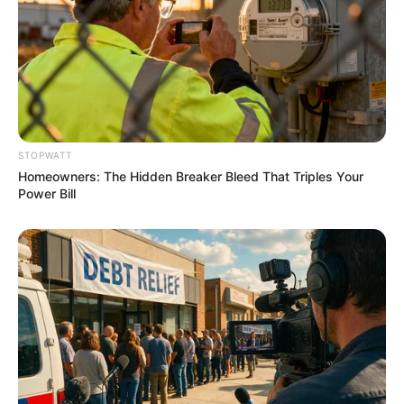
อ.คฑา ชินบัญชรทักแล้ว 3 ราศี มีเกณฑ์อกหักเตรียมรับมือให้ดี
24 ต.ค. 2019
STOPWATT
Homeowners: The Hidden Breaker Bleed That Triples Your
Power Bill
จัดฮวงจุ้ยโต๊ะทำงาน ปีกุน 2562 ทั้ง 12 ราศีนักษัตรทำอะไรก็เจริญ
26 ก.ค. 2019