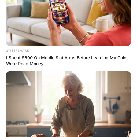
Where Are They Now? 9 Ex-Actors Found
Unexpected Career Paths
BRAINBERRIES
Sensational Seductress: Demi Moore's Most
Scandalous Performances
SWEEPSHARK
BRAINBERRIES
I Spent $600 On Mobile Slot Apps Before Learning My Coins
Were Dead Money