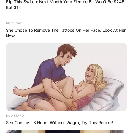
Flip This Switch: Next Month Your Electric Bill Won't Be $245
But $14
BUZZ DAY
She Chose To Remove The Tattoos On Her Face. Look At Her
Now
The Best Tarantino Movie Yet
BRAINBERRIES
BOOSTARO
Sex Can Last 3 Hours Without Viagra, Try This Recipe!