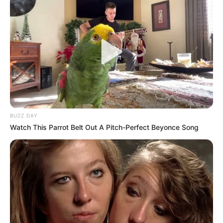
The Truth Will Finally Set Gina Carano Free
BRAINBERRIES
BUZZ DAY
Watch This Parrot Belt Out A Pitch-Perfect Beyonce Song
6 Best '90s Action Movies To Watch Today
BRAINBERRIES
Remember Them? These '90s Couples Defined An