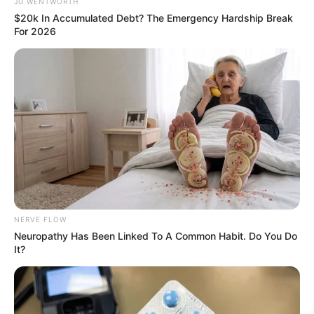
Opened
JG WENTWORTH
$20k In Accumulated Debt? The Emergency Hardship Break
BRAINBERRIES
For 2026
The Chapel Of Sound Amphitheater - Architectural
NERVE FLOW
Marvels
Neuropathy Has Been Linked To A Common Habit. Do You Do
BRAINBERRIES
It?