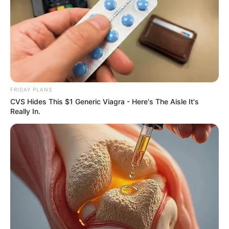
From Baddies To Sweethearts: 9 Actresses That
FRIDAY PLANS
Can Do It All!
CVS Hides This $1 Generic Viagra - Here's The Aisle It's
Really In.
BRAINBERRIES