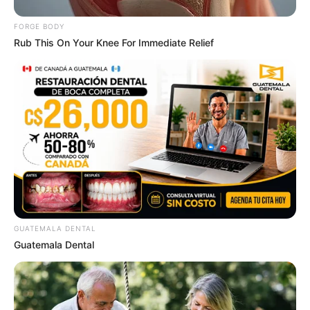
FORGE BODY
8 Conspiracies That Turned Out To Be True
Rub This On Your Knee For Immediate Relief
BRAINBERRIES
GUATEMALA DENTAL
To Steamy To Stream? Not For The Bridgertons! 9
Guatemala Dental
Must-See Scenes
BRAINBERRIES
เรื่องอื่นๆ ที่น่าสนใจ