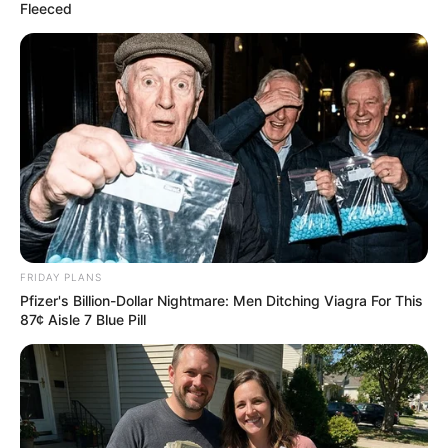
Fleeced
Most People Don't Know That These 8 Celebrities
FRIDAY PLANS
Are Muslim
Pfizer's Billion-Dollar Nightmare: Men Ditching Viagra For This
BRAINBERRIES
87¢ Aisle 7 Blue Pill