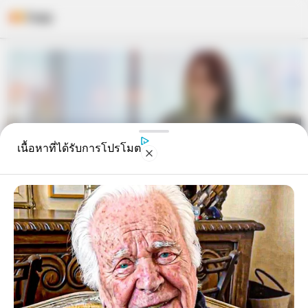
Skip
to
content
เนื้อหาที่ได้รับการโปรโมต
จัดโต๊ะทำงานตามฮวงจุ้ย สำหรับคุณ
ผู้หญิง !! ให้เป็นที่รักของเจ้านาย