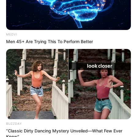
MEDVI
Men 45+ Are Trying This To Perform Better
This Woman Chose To Live Like A Horse
BRAINBERRIES
Plastic Surgery Splurge: Instagram Model's Quest
For Barbie Looks
BRAINBERRIES
BUZZDAY
“Classic Dirty Dancing Mystery Unveiled—What Few Ever
Knew"