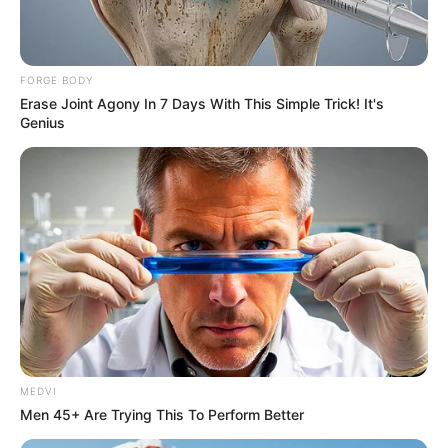
FORGE BODY
เนื้อหาที่ได้รับการโปรโมต
Erase Joint Agony In 7 Days With This Simple Trick! It's
Genius
How Did They Get Gina Carano To Take It All
MEDVI
Back?
Men 45+ Are Trying This To Perform Better
BRAINBERRIES