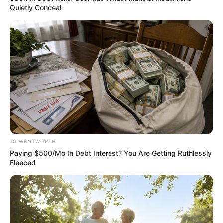
Quietly Conceal
2025’s Most Impactful Celebrity Farewells
BRAINBERRIES
JG WENTWORTH
Paying $500/Mo In Debt Interest? You Are Getting Ruthlessly
Fleeced