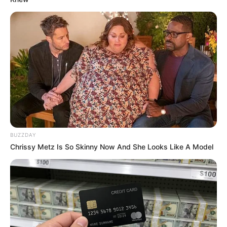
Did You Notice How Natural Simba’s Movements
Looked In The Movie?
BRAINBERRIES
Remember Them? These '90s Couples Defined An
Era—See The Complete List
BRAINBERRIES
BUZZDAY
Chrissy Metz Is So Skinny Now And She Looks Like A Model