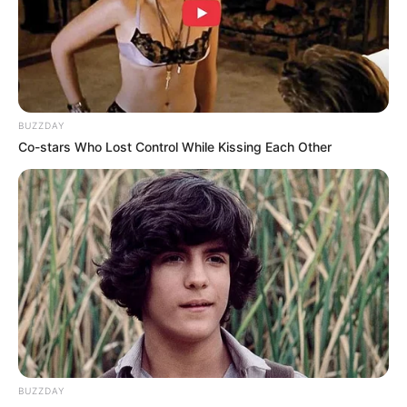
BUZZDAY
Co-stars Who Lost Control While Kissing Each Other
Why this ordinary drink is the secret to feeling
your best every day
CTA FAVORITE
BUZZDAY