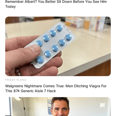
Remember Albert? You Better Sit Down Before You See Him
Today
The Bodyguard's Hidden Bloopers Revealed
BRAINBERRIES
FRIDAY PLANS
Walgreens Nightmare Comes True: Men Ditching Viagra For
This 87¢ Generic Aisle 7 Hack
6 Best 90’s Action Movies From Your Childhood
BRAINBERRIES