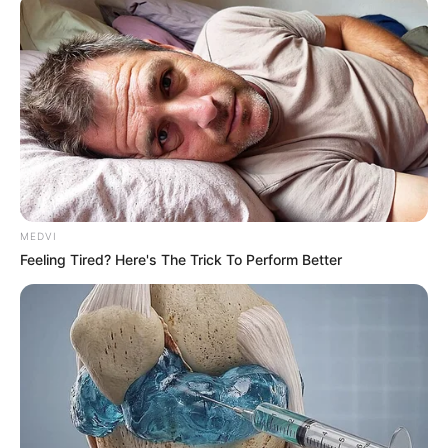
เรื่องเดิม ๆ เวลาคุณเจอศัตรูคุณจะถอยออกห่างไม่กล้าเข้า
ใกล้
ขอบคุณข้อมูลจาก Forward Mail
คำนามแทนชื่อ
คำนามแทนชื่อตัวคุณ
ชื่อ
ชื่อเล่น
ทำนาย
ทำนายคำนามแทนชื่อ
MEDVI
Feeling Tired? Here's The Trick To Perform Better
ABOUT THE AUTHOR
เจ้าหมอดู