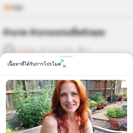
Skip
ทำนาย คำนามแทนชื่อตัวคุณ
to
content
เจ้าหมอดู
18 พ.ค. 2014
8
เนื้อหาที่ได้รับการโปรโมต
แชร์
ปกติเวลาคุณสนทนากับคนอื่นที่อยู่รอบๆตัว คุณมักจะใช้
คำนามแทนชื่อ
ของคุณว่าอะไร เช่น ฉัน เรา เค้า ที่ถาม