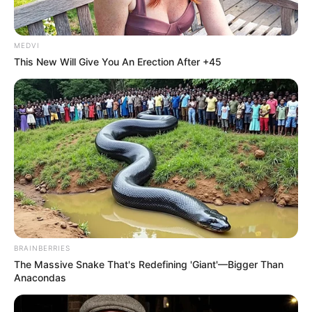
อย่างนี้ก็เพราะว่า
คำนามแทนชื่อ
ที่คุณใช้นั้นสามารถนำ
มาทำนายตัวตนของคุณได้เป็นอย่างดีครับ ดังข้อมูลที่
Horoscope.Mthai.com
นำมาฝาก
MEDVI
This New Will Give You An Erection After +45
BRAINBERRIES
The Massive Snake That's Redefining 'Giant'—Bigger Than
Anacondas
คำนามแทนชื่อ