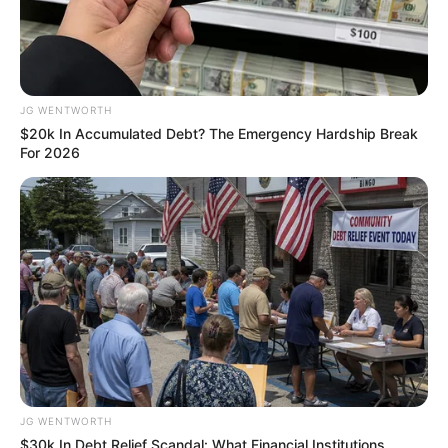
From Baddies To Sweethearts: 9 Actresses That
Can Do It All!
BRAINBERRIES
JG WENTWORTH
$20k In Accumulated Debt? The Emergency Hardship Break
For 2026
Remember These Iconic '90s Couples? See The
List That Defined A Generation
BRAINBERRIES
JG WENTWORTH
$30k In Debt Relief Scandal: What Financial Institutions