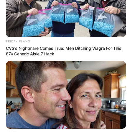
FRIDAY PLANS
CVS’s Nightmare Comes True: Men Ditching Viagra For This
87¢ Generic Aisle 7 Hack
Why everything you thought you knew about water
might be wrong
CTA LOVE