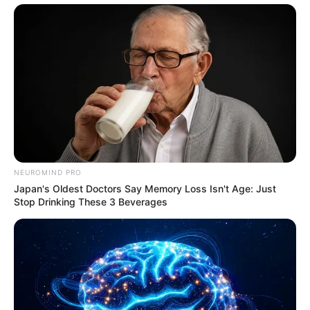
BRAINBERRIES
NEUROMIND PRO
Japan's Oldest Doctors Say Memory Loss Isn't Age: Just
Stop Drinking These 3 Beverages
The Monster Snake That Makes Anacondas Look
Tiny!
BRAINBERRIES