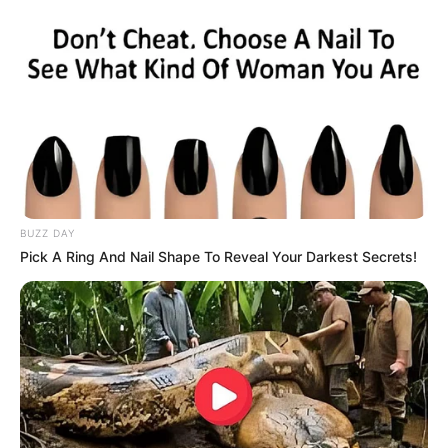
ดูดวง 12 ราศี ที่มีเกณฑ์จะเข้าใจผิด หงุดหงิดหัวใจกับคนรัก โดย
BUZZ DAY
อ.คฑา ชินบัญชร
Pick A Ring And Nail Shape To Reveal Your Darkest Secrets!
14 มิ.ย. 2019