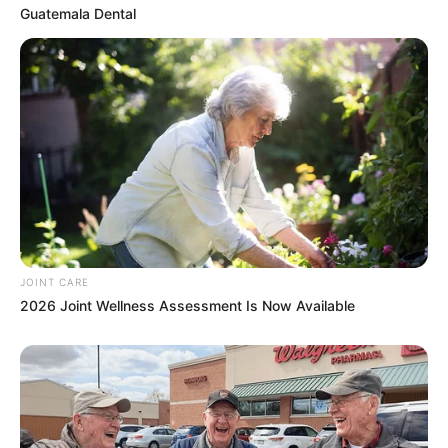
Why this ordinary drink is the secret to feeling
Guatemala Dental
your best every day
CTA LOVE
JOINT CARE
2026 Joint Wellness Assessment Is Now Available
If Looks Could Kill, These Women Would Be On
Top
BRAINBERRIES