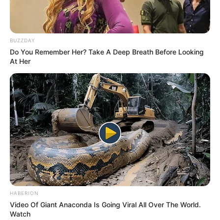
BUZZDAY
Do You Remember Her? Take A Deep Breath Before Looking
I Bet You Didn't Know It Was Really Happening?
At Her
BRAINBERRIES
HABERION
Gina Carano Finally Admits What Some Suspected
Video Of Giant Anaconda Is Going Viral All Over The World.
All Along
Watch