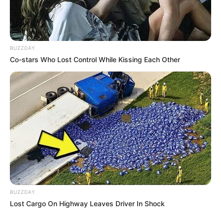
รู้หรือไม่ เกิดวันไหน เป็น วันคู่มิตร และ วันคู่ศัตรู กันบ้าง ถ้ายังไม่รู้
มาเช็กกันหน่อย
18 พ.ย. 2019
BUZZDAY
Co-stars Who Lost Control While Kissing Each Other
เผย นิสัยตามวันเกิด ของคนทั้ง 7 วัน บอกเลยว่าตรงมาก!
21 มิ.ย. 2019
BUZZDAY
Lost Cargo On Highway Leaves Driver In Shock