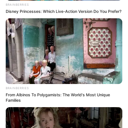
ดูลายมือ สังเกตให้ดีๆ หากมีจุดแดงขึ้นที่ฝ่ามือ นั่นหมายถึง คุณมี
BRAINBERRIES
เกณฑ์ตั้งครรภ์!
Disney Princesses: Which Live-Action Version Do You Prefer?
7 มิ.ย. 2019
BRAINBERRIES
From Albinos To Polygamists: The World's Most Unique
Families
ดูดวง 12 ราศี ประจำเดือนมิถุนายน 2562 โดย อ.คฑา ชินบัญชร
4 มิ.ย. 2019