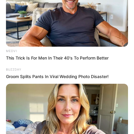
MEDVI
This Trick Is For Men In Their 40's To Perform Better
BUZZDAY
The Instagram Model Who Spent A Fortune To
Groom Splits Pants In Viral Wedding Photo Disaster!
Look Like Barbie
BRAINBERRIES