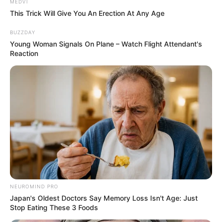
MEDVI
This Trick Will Give You An Erection At Any Age
Scientists Happened Upon The Most Terrifying
BUZZDAY
Discovery
Young Woman Signals On Plane – Watch Flight Attendant's
BRAINBERRIES
Reaction
NEUROMIND PRO
Remember Them? These '90s Couples Defined An
Japan's Oldest Doctors Say Memory Loss Isn't Age: Just
Era—See The Complete List
Stop Eating These 3 Foods
BRAINBERRIES