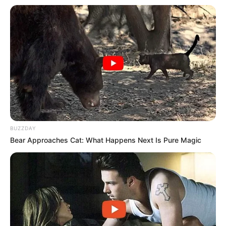
ดูดวง 12 ราศี ภาพรวมดวงชะตา ประจำเดือนกรกฎาคม 2562 โดย
อ.คฑา
28 มิ.ย. 2019
BUZZDAY
Bear Approaches Cat: What Happens Next Is Pure Magic