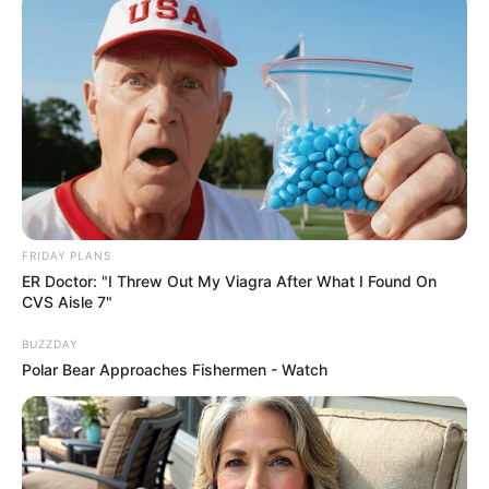
Top 9 Most Controversial 'Late Show' Moments
BRAINBERRIES
FRIDAY PLANS
ER Doctor: "I Threw Out My Viagra After What I Found On
CVS Aisle 7"
10 Foods That Instantly Reduce Bloat
BUZZDAY
BRAINBERRIES
Polar Bear Approaches Fishermen - Watch