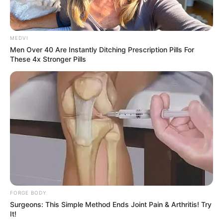
MEDVI
Men Over 40 Are Instantly Ditching Prescription Pills For
These 4x Stronger Pills
Sensual Dance Scenes We Saw In Movies
BRAINBERRIES
FORGE BODY
Surgeons: This Simple Method Ends Joint Pain & Arthritis! Try
Hollywood's Inaccurate Portrayal of Reality - Take
It!
a Look Inside!