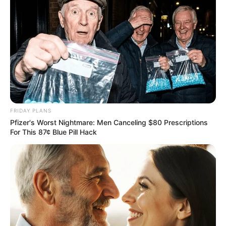
ฉัน
คุณเป็นคนอารมณ์ดีบางครั้งก็อารมณ์ร้ายคาดเดา
อารมณ์คุณได้ยากจริง ๆ คุณมีความเป็นผู้นำสูงมักจะทำตัว
เป็นคนน่ารัก ๆ เสมอ แต่ว่าถ้าคุณเจอคนที่คุณเป็นศัตรูขึ้น
มาคุณจะไม่หนีหรอกคนอย่างคุณจะต้องบุกเข้าไปหา
เรา
คุณเป็นคนที่ค่อนข้างอารมณ์ดีกว่าคนอื่น ๆ ไม่ค่อยมี
ความเป็นผู้นำ คุณเป็นคนอ่อนไหวง่ายแต่ว่าคุณน่ะ
FRIDAY PLANS
พยายามทำตัวเป็นคนเข้มแข็งมาก ๆ ส่วนใหญ่พวกเพื่อน ๆ
Pfizer's Worst Nightmare: Men Canceling $80 Prescriptions
ของคุณคิดว่าคุณเป็นคนเข้มแข็งมาก ๆ เถียงเก่งเวลาคุณ
For This 87¢ Blue Pill Hack
เจอศัตรู คุณจะพยายามทำเป็นเดินหนี
เค้า
คุณเป็นคนมีไหวพริบส่วนมากจะเรียนเก่งมีความเป็น
ผู้นำสูงมาก ๆ เป็นคนรักเดียวใจเดียว คุณเป็นคนอารมณ์
เสียง่ายชอบนินทาคนอื่นเป็นบางครั้ง