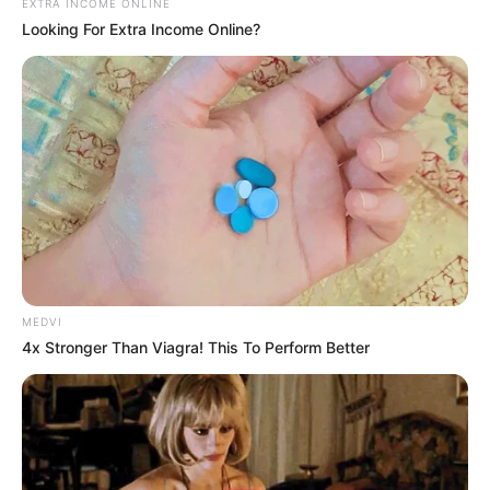
EXTRA INCOME ONLINE
Looking For Extra Income Online?
These '90s Couples Will Always Hold A Special
Place In Our Hearts
BRAINBERRIES
MEDVI
4x Stronger Than Viagra! This To Perform Better
Why this ordinary drink is the secret to feeling
your best every day
CTA FAVORITE