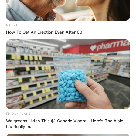
ฮา (คำพื้นเมือง)
คุณเป็นคนประเภทเบื่อโลกชอบเซ้าซี้ออะ
ไรบางครั้งจนน่ารำคาญ คุณเป็นคล่องแคล่วว่องไว ไม่กลัว
คน ชอบลุย เวลาเจอศัตรูคุณจะไม่เดินหนีคุณจะเข้าไปลุย
MEDVI
ลูกเดียว
How To Get An Erection Even After 60!
เดี๊ยน
คุณเป็นคนสดใสร่าเริงแต่ว่าอารมณ์เสียง่ายนิสัย
เอาแต่ใจเดาใจยาก คุณเป็นคนที่เวลาเจอศัตรูจะไม่เข้าไป
ใกล้ถอยออกห่างลูกเดียวไม่ค่อยเป็นผู้นำแต่ใจจริงคุณอยาก
เป็นผู้นำ
กู
คุณเป็นคนเข้มแข็งอารมณ์เสียบ่อย ๆ เวลาคุณโกรธส่วน
มากคุณจะไม่ใช้กำลัง แต่จะด่าคำหยาบอยู่บ่อย ๆ คุณมักจะ
มีอารมณ์ไม่ดี เวลาที่คุณเจอศัตรูคุณจะลุยเข้าหาเลย
FRIDAY PLANS
ชื่อตนเอง
คุณเป็นคนอารมณ์ดีเอามาก ๆ ไม่ค่อยจะโกรธ
Walgreens Hides This $1 Generic Viagra - Here's The Aisle
It's Really In.
ใคร คุณชอบเล่นสนุกสนาน ชอบเซ้าซี้อะไรบ่อย ๆ มักจะเป็น