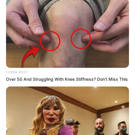
FORGE BODY
Did They Lie To Us In This Movie?
Over 50 And Struggling With Knee Stiffness? Don't Miss This
BRAINBERRIES