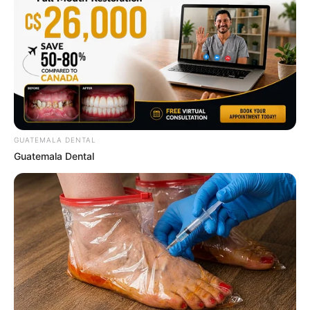
They Forgot The Cameras Were On And The
Results Were Fantastic
BUZZ DAY
เรื่องอื่นๆ ที่น่าสนใจ
GUATEMALA DENTAL
Guatemala Dental
12 สถานที่ เที่ยวไทยรับพลังบวก 12 ราศีรับปี 63
19 ธ.ค. 2019