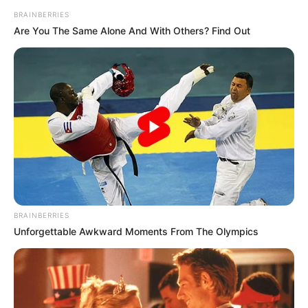
BRAINBERRIES
Are You The Same Alone And With Others? Find Out
Sex Can Last 3 Hours Without Viagra, Try This
Recipe!
BOOSTARO
BRAINBERRIES
Unforgettable Awkward Moments From The Olympics