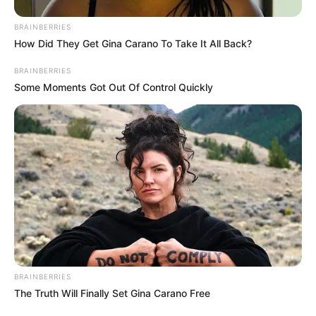
Stop Waiting In Line: The 87¢ Generic Viagra Is
BRAINBERRIES
Actually "Self-Serve" In Aisle 7
How Did They Get Gina Carano To Take It All Back?
FRIDAY PLANS
BRAINBERRIES
Some Moments Got Out Of Control Quickly
Neuropathy Has Linked To A Common Habit. Do
You Do It?
NERVE FLOW
BRAINBERRIES
The Truth Will Finally Set Gina Carano Free