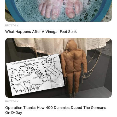
3 ราศีมีเกณฑ์ ดวงความรัก โดดเด่นได้กินเด็กมันดีจริงๆ
BUZZDAY
What Happens After A Vinegar Foot Soak
2 ต.ค. 2019
BUZZDAY
Operation Titanic: How 400 Dummies Duped The Germans
รู้ที่มาที่ไปและความหมายของการ กินเจ
On D-Day