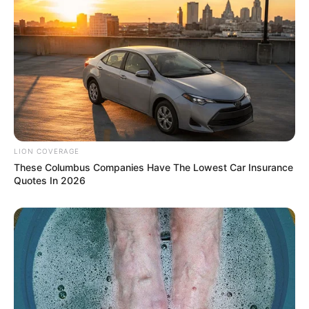
เจาะลึก ดูดวง 12 ราศี ประจำเดือนพฤศจิกายน 2562 โดย อ.คฑา ชิน
บัญชร
LION COVERAGE
These Columbus Companies Have The Lowest Car Insurance
30 ต.ค. 2019
Quotes In 2026