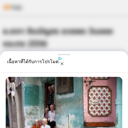
Skip
อ.คฑา ชินบัญชร อวยพร วันลอย
to
content
กระทง 2556
เจ้าหมอดู
15 พ.ย. 2013
5
เนื้อหาที่ได้รับการโปรโมต
แชร์