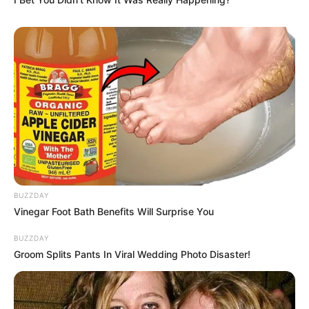
Side Hustles Fail
ROOM30
BUZZDAY
Vinegar Foot Bath Benefits Will Surprise You
Neuropathy Has Been Linked To A Common Habit.
Do You Do It?
BUZZDAY
NERVE FLOW
Groom Splits Pants In Viral Wedding Photo Disaster!