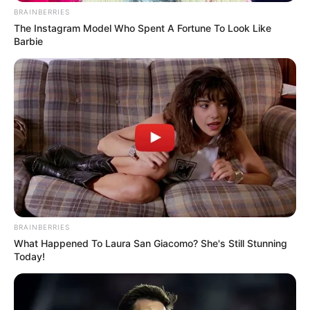
Arthritis! Try It!
BRAINBERRIES
FORGE BODY
The Instagram Model Who Spent A Fortune To Look Like
Barbie
These Columbus Companies Have The Lowest Car
Insurance Quotes In 2026
BRAINBERRIES
What Happened To Laura San Giacomo? She's Still Stunning
LION COVERAGE
Today!