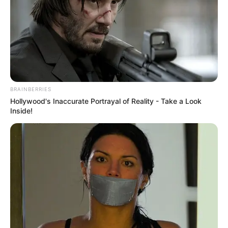
This Video Always Makes You Laugh, You Go Back
And Watch Again
BRAINBERRIES
Hollywood's Inaccurate Portrayal of Reality - Take a Look
BUZZDAY
Inside!