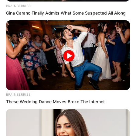
BRAINBERRIES
Gina Carano Finally Admits What Some Suspected All Along
7 Times Stronger Than Viagra! "It Is Sold In Every
Drug Store!"
BOOSTARO
BRAINBERRIES
These Wedding Dance Moves Broke The Internet