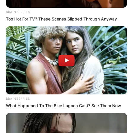
BUZZDAY
BRAINBERRIES
Too Hot For TV? These Scenes Slipped Through Anyway
Remember Albert? You Better Sit Down Before You
See Him Today
BUZZDAY
BRAINBERRIES
What Happened To The Blue Lagoon Cast? See Them Now