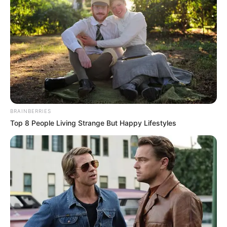
วันลอยกระทง
ตรงกับขึ้น 15 ค่ำ เดือน 12 ตามปฏิทิน
จันทรคติไทย หรือปฏิทินจันทรคติล้านนา มักจะตกอยู่ใน
ราวเดือนพฤศจิกายน ตามปฏิทินสุริยคติ ซึ่ง
วันลอย
กระทง
จัดว่าเป็นวันสำคัญวันหนึ่งของชาวไทยเลยทีเดียว
BRAINBERRIES
Top 8 People Living Strange But Happy Lifestyles
โดยประเพณีนี้กำหนดขึ้นเพื่อเป็นการสะเดาะเคราะห์และ