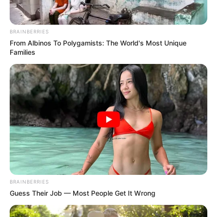
อ.คฑา ชินบัญชร มีคำอวยพรดีๆ รวมถึงวิธีการลอยกระทง
อย่างไรให้ถูกต้อง ใน
วันลอยกระทง
ปี 2556 นี้มาฝากชาว
Horoscope.Mthai.com
กันครับ
BRAINBERRIES
From Albinos To Polygamists: The World's Most Unique
Families
BRAINBERRIES
Guess Their Job — Most People Get It Wrong
อวยพรวันลอยกระทง 2556