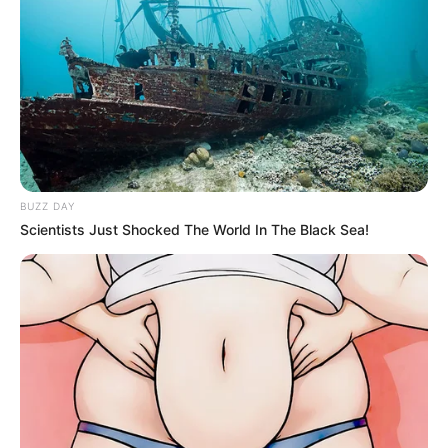
BUZZ DAY
These Columbus Companies Have The Lowest Car
Scientists Just Shocked The World In The Black Sea!
Insurance Quotes In 2026
LION COVERAGE