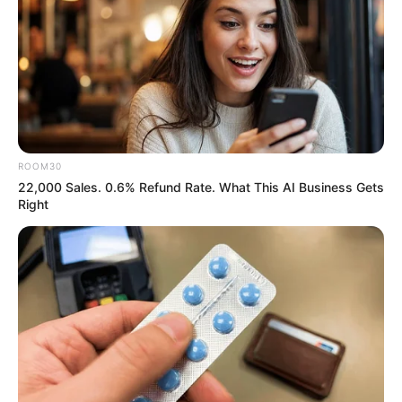
BUZZDAY
ROOM30
22,000 Sales. 0.6% Refund Rate. What This AI Business Gets
Right
Watch This Parrot Belt Out A Pitch-Perfect
Beyonce Song
BUZZ DAY