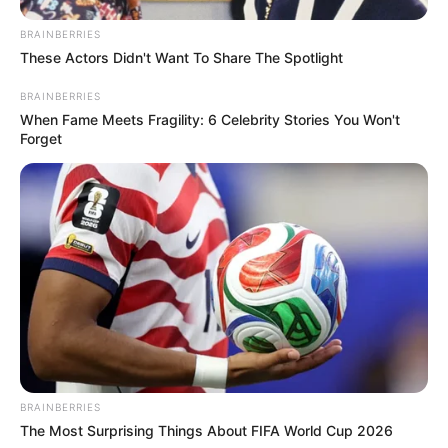
BRAINBERRIES
Pfizer's Billion-Dollar Nightmare: Men Ditching
These Actors Didn't Want To Share The Spotlight
Viagra For This 87¢ Aisle 7 Blue Pill
FRIDAY PLANS
BRAINBERRIES
When Fame Meets Fragility: 6 Celebrity Stories You Won't
Forget
He Was Just A Step Away From Death: Makes You
Cry And Laugh
BRAINBERRIES
BUZZDAY
The Most Surprising Things About FIFA World Cup 2026