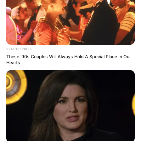
$27 To Start. 15 Minutes A Day. The Math Actually
Checks Out
ROOM30
BRAINBERRIES
These '90s Couples Will Always Hold A Special Place In Our
Hearts
Guatemala Dental
GUATEMALA DENTAL