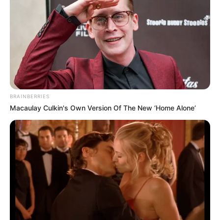
ER Doctor Exposes The $1 Viagra Secret Hidden
On CVS Aisle 4
BOOSTARO
BRAINBERRIES
Macaulay Culkin's Own Version Of The New ‘Home Alone’
Co-stars Who Lost Control While Kissing Each
Other