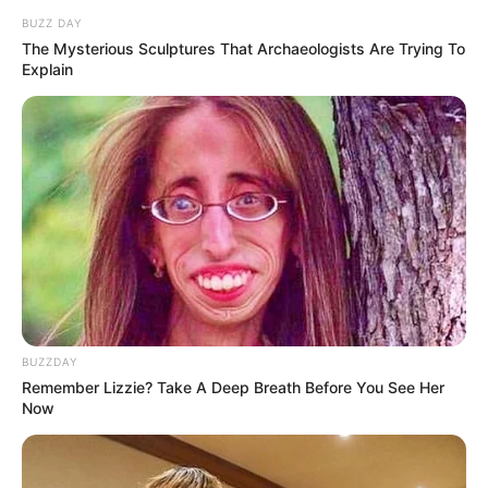
27 ก.ย. 2019
BUZZ DAY
The Mysterious Sculptures That Archaeologists Are Trying To
Explain
เจาะลึก ดูดวง 12 ราศี ประจำเดือนตุลาคม 2562 โดย อ.คฑา ชิน
บัญชร
BUZZDAY
25 ก.ย. 2019
Remember Lizzie? Take A Deep Breath Before You See Her
Now