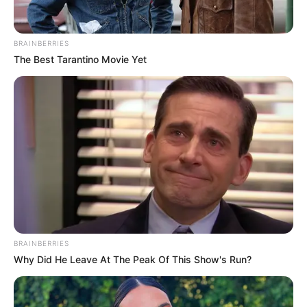
ขอขมาต่อพระแม่คงคา บางหลักฐานเชื่อว่าเป็นการบูชารอย
พระพุทธบาทที่ริมฝั่งแม่น้ำนัมทามหานที และบางหลักฐาน
BRAINBERRIES
ก็ว่าเป็นการบูชาพระอุปคุตอรหันต์หรือพระมหาสาวกครับ
The Best Tarantino Movie Yet
วันลอยกระทง
วันลอยกระทง 2556
อ คฑา
อ. คฑา ชินบัญชร
อวยพรวันลอยกระทง
BRAINBERRIES
Why Did He Leave At The Peak Of This Show's Run?