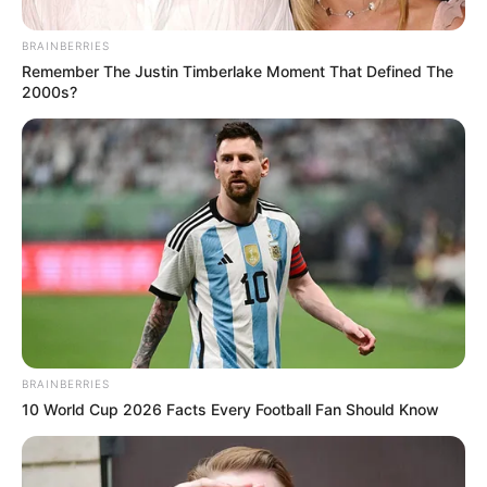
BRAINBERRIES
Remember The Justin Timberlake Moment That Defined The
2000s?
Pfizer's Worst Nightmare: Men Canceling $80
Prescriptions For This 87¢ Blue Pill Hack
FRIDAY PLANS
BRAINBERRIES
10 World Cup 2026 Facts Every Football Fan Should Know