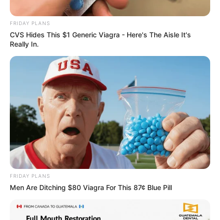
FRIDAY PLANS
CVS Hides This $1 Generic Viagra - Here's The Aisle It's
Really In.
Dementia Begins When A Person Says This
Sentence!
BUZZDAY
FRIDAY PLANS
Men Are Ditching $80 Viagra For This 87¢ Blue Pill