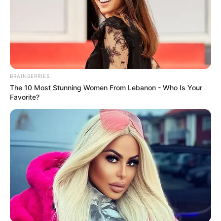
Knee Arthritis: A Simple Tip For Pain Relief
BRAINBERRIES
FORGE BODY
The 10 Most Stunning Women From Lebanon - Who Is Your
Favorite?
Surgeons: This Simple Method Ends Joint Pain &