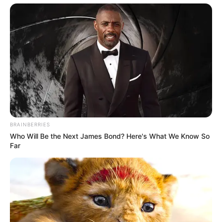
Everybody Wanted To Date Her In The 80s & This
BRAINBERRIES
Is Her Recently
Who Will Be the Next James Bond? Here's What We Know So
BUZZDAY
Far