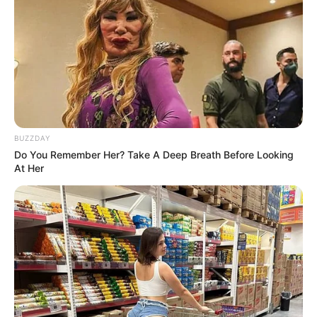
อ.คฑา ชินบัญชรฝากคาถามหาลาภพร้อมทัก 3 ราศี มีเกณฑ์รับมรดก
BUZZDAY
Do You Remember Her? Take A Deep Breath Before Looking
ก้อนโตๆ
At Her
23 ก.ย. 2019