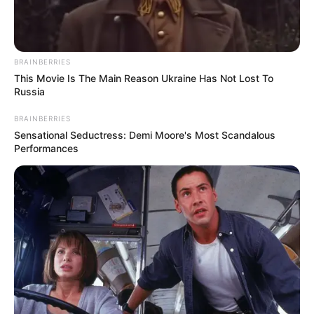
กับเป้ายอดขาย และตัวเลข ซึ่งตอกย้ำกับเหตุผลทางด้าน
ภาวะเศรษฐกิจ เหมือนกับที่อาจารย์หญิงได้พูดไว้ในตอน
แรก ซึ่งแตกต่างจากอดีตที่ซื้อ หินนำโชค เพราะอยาก
BRAINBERRIES
บำบัดรักษาโรค
This Movie Is The Main Reason Ukraine Has Not Lost To
Russia
ถึงแม้ว่ากระแสจะมาเป็นบางช่วง แต่อาจารย์หญิงมองว่า
BRAINBERRIES
ความเชื่อเป็นสิ่งที่อยู่คู่กับคนไทยมานาน และจะยังคงอยู่
Sensational Seductress: Demi Moore's Most Scandalous
Performances
ตลอดไป และคาดว่าในครั้งนี้ กระแสรีเทิร์น หินนำโชค จะ
ยังคงอยู่ต่อไปถึงอีกประมาณ 2-3 ปีติดตามบทสัมภาษณ์
ของ อาจารย์หญิง จุฑามาศ ณ สงขลา ได้ที่ รายการ
Morning News
ที่มาจาก :
http://www.now26.tv/view/33317
รูปภาพจาก :
http://www.juthamasclub.com/?p=21