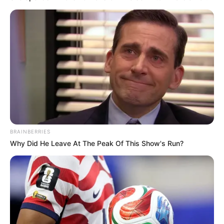
If You Owe $20,000 Across 4 Credit Cards, Stop
Sending 4 Separate Checks
JG WENTWORTH
BRAINBERRIES
Why Did He Leave At The Peak Of This Show's Run?