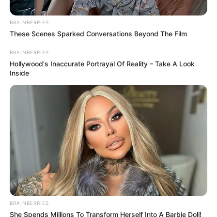
Men, You Don't Need Viagra If You Do This Once A
Day
MEDVI
BRAINBERRIES
These Scenes Sparked Conversations Beyond The Film
BRAINBERRIES
Hollywood's Inaccurate Portrayal Of Reality – Take A Look
Inside
Erase Joint Agony In 7 Days With This Simple
Trick! It's Genius
FORGE BODY
BRAINBERRIES
She Spends Millions To Transform Herself Into A Barbie Doll!