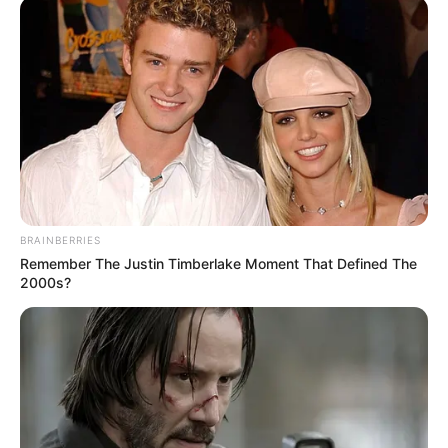
MEDVI
BRAINBERRIES
Remember The Justin Timberlake Moment That Defined The
2000s?
This New Will Give You An Erection After +45
MEDVI