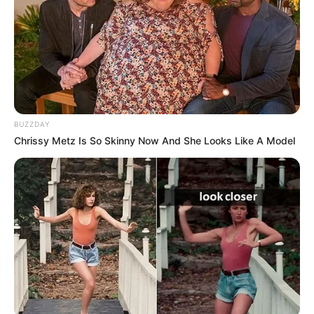
BUZZDAY
Chrissy Metz Is So Skinny Now And She Looks Like A Model
Britney Spears' Look Has Changed — Here's Why
BRAINBERRIES