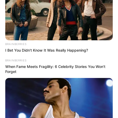
BRAINBERRIES
I Bet You Didn't Know It Was Really Happening?
Japan's Oldest Doctors Say Memory Loss Isn't
BRAINBERRIES
Age: Just Stop Eating These 3 Foods
When Fame Meets Fragility: 6 Celebrity Stories You Won't
NEUROMIND PRO
Forget