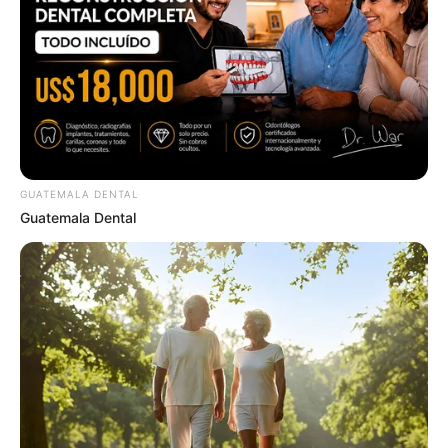
GUATEMALA DENTAL
Guatemala Dental
Tallest Women On Earth — Their Height Is Jaw-
Dropping
BRAINBERRIES