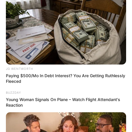
How They Made Little Simba Look So Lifelike in
'The Lion King'
BRAINBERRIES
JG WENTWORTH
Paying $500/Mo In Debt Interest? You Are Getting Ruthlessly
Fleeced
BUZZDAY
Young Woman Signals On Plane – Watch Flight Attendant's
Reaction
These Actors Didn't Want To Share The Spotlight
BRAINBERRIES