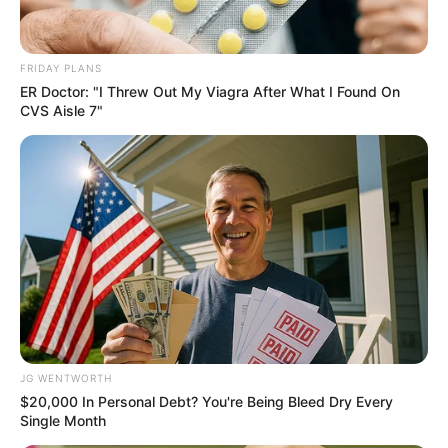
FRIDAY PLANS
ห้องนอนลูก ใหญ่กว่าห้องนอนพ่อแม่ ส่งผลเสียอย่างไรบ้าง ตามหลัก
ER Doctor: "I Threw Out My Viagra After What I Found On
ความเชื่อจีน
CVS Aisle 7"
5 พ.ค. 2019
JG WENTWORTH
$20,000 In Personal Debt? You're Being Bleed Dry Every
Single Month
เสื้อผ้าใหม่ จะเลือกใส่วันไหนดี ให้มีโชคลาภ! เริ่มใส่ผิดวันมันไม่ดีนะ แม่