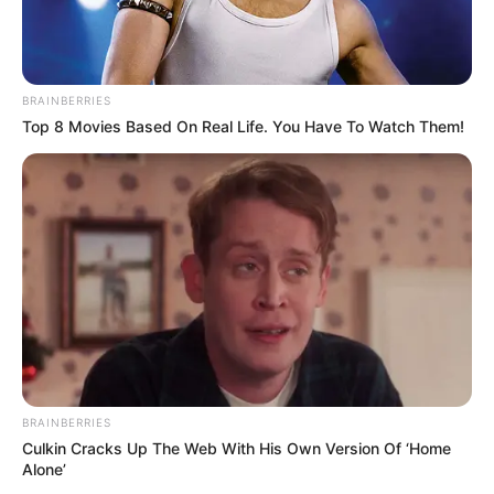
BRAINBERRIES
Disney’s Live-Action Simba Was Based On The
Top 8 Movies Based On Real Life. You Have To Watch Them!
Cutest Lion Cub Ever
BRAINBERRIES
BRAINBERRIES
Culkin Cracks Up The Web With His Own Version Of ‘Home
Feeling Tired? Here's The Trick To Perform Better
Alone’
MEDVI