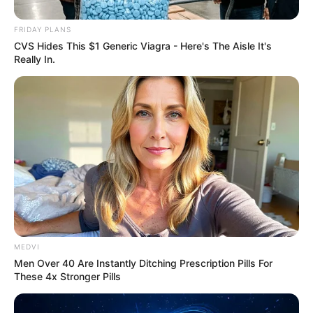
FRIDAY PLANS
CVS Hides This $1 Generic Viagra - Here's The Aisle It's
Really In.
Why this ordinary drink is the secret to feeling
your best every day
CTA FAVORITE
MEDVI
Men Over 40 Are Instantly Ditching Prescription Pills For
These 4x Stronger Pills
The Monster Snake That Makes Anacondas Look
Tiny!