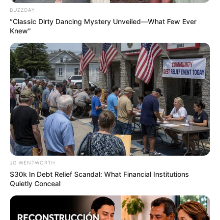
BUZZDAY
“Classic Dirty Dancing Mystery Unveiled—What Few Ever
Where Are They Now? 9 Ex-Actors Found
Knew"
Unexpected Career Paths
BRAINBERRIES
JG WENTWORTH
$30k In Debt Relief Scandal: What Financial Institutions
Quietly Conceal
15 Things You Do Everyday That The Bible
Forbids: Are You Guilty?
BRAINBERRIES