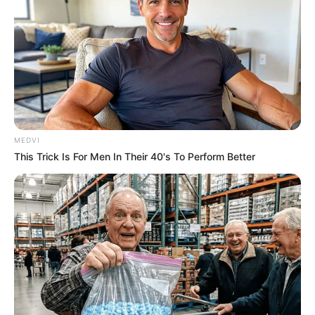
MEDVI
This Trick Is For Men In Their 40's To Perform Better
Shocking Turn Of Event: Actors Who Pursued
Controversial Careers
BRAINBERRIES