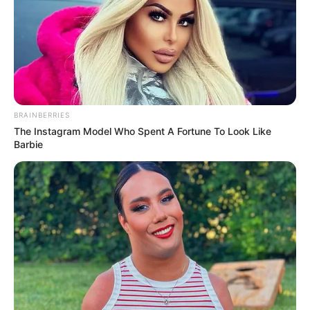
BRAINBERRIES
17 Astonishingly Beautiful Cave Churches
The Instagram Model Who Spent A Fortune To Look Like
Barbie
BRAINBERRIES