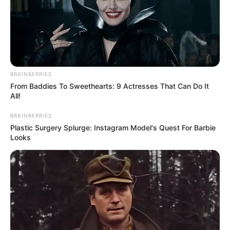
BRAINBERRIES
From Baddies To Sweethearts: 9 Actresses That Can Do It
All!
…..
ซึ่งนอกเหนือจากนี้แล้ว เหตุผลทางด้านภาวะเศรษฐกิจ
BRAINBERRIES
ที่กำลังไประสบปัญหาต่างๆในปัจจุบัน ทำให้คนทั่วไป สนใจ
Plastic Surgery Splurge: Instagram Model's Quest For Barbie
Looks
และอยากได้มาไว้เป็นเครื่องยึดเหนี่ยวจิตใจ ให้ความรู้สึกว่า
ได้รับพลังบางอย่าง เพื่อเสริมความร่ำรวย สร้างความเชื่อ
มั่นให้กับตัวเอง และถึงว่าจะไม่ใช้วัตถุมงคลหรือพระ
เครื่อง แต่คนทั่วไปก็มองว่าเป็นความเชื่ออีกอย่างหนึ่งที่จับ
ต้องได้ ซึ่งกลุ่มคนที่เข้ามาซื้อนั้น ส่วนใหญ่จะเป็นคน
ทำงาน หลากหลายอาชีพ ตั้งแต่ระดับกลางไปจนถึงระดับผู้
บริหาร แพทย์ ผู้ที่ทำงานธนาคาร หรือมีอาชีพที่เกี่ยวข้อง