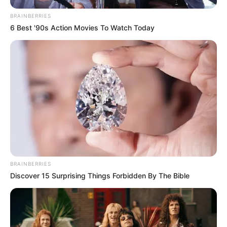
กระแสหินนำโชค
ความเชื่อ
หินนำโชค
หินบำบัด
เศรษฐกิจ
โชคลาภ
BRAINBERRIES
6 Best '90s Action Movies To Watch Today
ABOUT THE AUTHOR
เจ้าหมอดู
BRAINBERRIES
Discover 15 Surprising Things Forbidden By The Bible
เนื้อหาที่ได้รับการโปรโมต