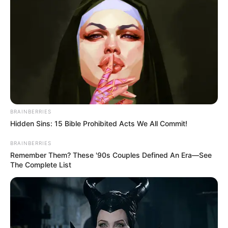
…..
อาจารย์ จุฑามาศ ณ สงขลา ผู้เชี่ยวชาญด้านหินและ
อัญมณีบำบัด
หรือที่เรารู้จักกันดีในชื่อ อาจารย์หญิง ได้ให้
สัมภาษณ์กับรายการ Morning News ว่าในช่วงที่กระแส
หินบำบัดมาแรงนั้น หนังสือของอาจารย์ที่เคยเขียนไว้ถูกตี
พิมพ์ซ้ำหลายครั้ง เพราะคนให้ความสนใจเป็นอย่าง
มาก และค่อยๆหายไปจนกลับมาได้รับความนิยมกันครั้ง ไม่
BRAINBERRIES
ว่าจะเป็นดารา เซเลบ หรือแม้กระทั้ง ลูกสาวท่านนายก
Hidden Sins: 15 Bible Prohibited Acts We All Commit!
รัฐมนตรี ประยุทธ์ จันทร์โอชา ก็ยังบอกว่าชอบใส่กำไร
หิน
BRAINBERRIES
นำโชค
เป็นอย่างมาก
Remember Them? These '90s Couples Defined An Era—See
The Complete List