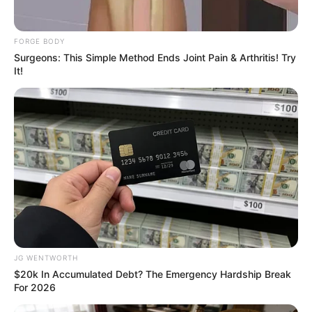
FORGE BODY
Surgeons: This Simple Method Ends Joint Pain & Arthritis! Try
It!
Why this ordinary drink is the secret to feeling
your best every day
CTA FAVORITE
JG WENTWORTH
$20k In Accumulated Debt? The Emergency Hardship Break
For 2026