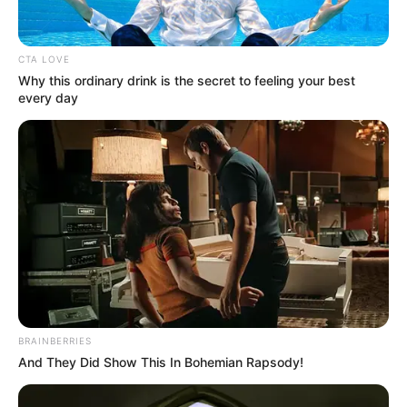
กระแส หินนำโชค รีเทิร์น!!
…..
หินนำโชค
ยังคงเป็นกระแสอย่างต่อเนื่อง เรียกได้ว่าหัน
CTA LOVE
Why this ordinary drink is the secret to feeling your best
ไปทางไหนก็มักจะเห็นประดับในตามร่างกาย ไม่ว่าจะเป็น
every day
แหวน กำไร หรือสร้อย ซึ่งความจริงแล้วนั้น
หินนำโชค
มีมา
นานหลายสิบปีแล้ว เพียงแต่เพิ่งมาโด่งดัง ได้รับความนิยม
ในช่วงประมาณไม่ถึง 20 ปีที่ผ่านมา โดยในช่วงแรกจะเน้น
ไปที่การใช้หินบำบัด รักษาโรค ซึ่งในช่วงนั้นยังไม่ค่อยมีคน
สนใจจะนำมาใช้ในเรื่องโชคลาภ
BRAINBERRIES
And They Did Show This In Bohemian Rapsody!