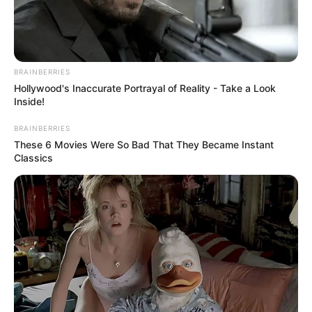
BRAINBERRIES
Hollywood's Inaccurate Portrayal of Reality - Take a Look
Inside!
4x Stronger Than Viagra! This To Perform Better
MEDVI
BRAINBERRIES
These 6 Movies Were So Bad That They Became Instant
Classics