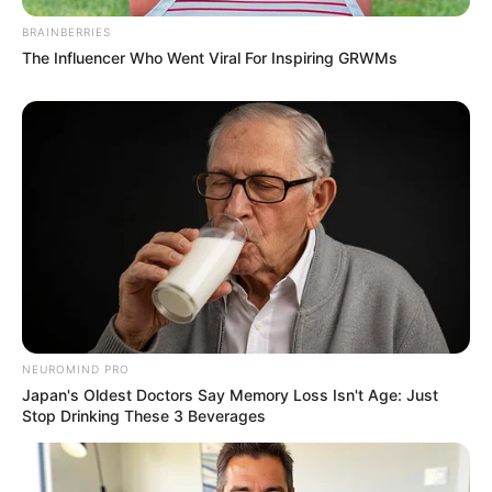
BRAINBERRIES
It's Not Your Typical Family: Each Member Has
The Influencer Who Went Viral For Inspiring GRWMs
This Unique Trait!
BRAINBERRIES
NEUROMIND PRO
The Adorable Model For Simba In The Lion King
Japan's Oldest Doctors Say Memory Loss Isn't Age: Just
Remake
Stop Drinking These 3 Beverages
BRAINBERRIES