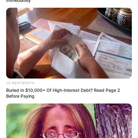
Immediately
Why this ordinary drink is the secret to feeling
your best every day
CTA FAVORITE
JG WENTWORTH
Buried In $10,000+ Of High-Interest Debt? Read Page 2
Before Paying
What Happened To Laura San Giacomo? She's Still