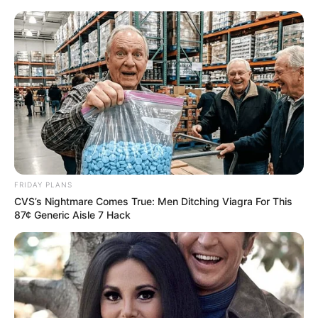
BRAINBERRIES
FRIDAY PLANS
A Rihanna Museum Is Probably Opening Soon
CVS’s Nightmare Comes True: Men Ditching Viagra For This
87¢ Generic Aisle 7 Hack
BRAINBERRIES