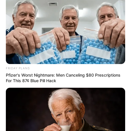
ข้อมูลโดย : อ.
ผู้เชี่ยวชาญด้านตัวเลขและโหราศาสตร์
ไทย
HOROLive
ดูดวง
สดบนมือถือ ทุกที่ทุกเวลา กับหมอดู
คุณภาพที่เราคัดสรรมาแล้ว
หมอดูอารมณ์ดีมีเพียบ ดาวน์โหลดเลย
:
http://bit.ly/2OeDz8r
รายละเอียดเพิ่มเติม
https://live.horolive.com/
FRIDAY PLANS
Pfizer's Worst Nightmare: Men Canceling $80 Prescriptions
For This 87¢ Blue Pill Hack
ดูฤกษ์
ฤกษ์ดี
ฤกษ์ดี เดือนกรกฎาคม 2562
ฤกษ์มงคล
วันดี
เวลาดี