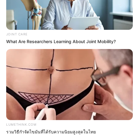
Mystery Solved: Here's Why These 9 Actors Left
Their TV Shows
BRAINBERRIES
It's The End Of The Road: The Worst TV Series
Finales Of All Time
JOINT CARE
BRAINBERRIES
What Are Researchers Learning About Joint Mobility?
LUMETHINK.COM
How Does "Darkest Hour" Spotted Secrets That No
รวมวิธีกำจัดไขมันที่ได้รับความนิยมสูงสุดในไทย
One Knew?