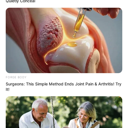
Quietly Conceal
– วันเสาร์ที่ 20 กรกฎาคม 2562
เวลา 10.29-11.59 น.
– วันพฤหัสบดีที่ 25 กรกฎาคม 2562
เวลา 15.19-15.39 น.
– วันศุกร์ที่ 26 กรกฎาคม 2562
FORGE BODY
เวลา 09.09-09.59 น.
Surgeons: This Simple Method Ends Joint Pain & Arthritis! Try
It!