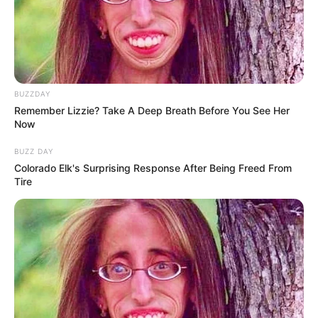
Stunning Today!
BRAINBERRIES
Some Moments Got Out Of Control Quickly
BRAINBERRIES
BUZZDAY
Remember Lizzie? Take A Deep Breath Before You See Her
Now
BUZZ DAY
Colorado Elk's Surprising Response After Being Freed From
Tire
Why this ordinary drink is the secret to feeling
your best every day
CTA FAVORITE