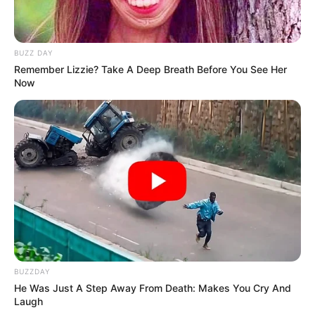
BUZZ DAY
Remember Lizzie? Take A Deep Breath Before You See Her
Now
Hidden Sins: 15 Bible Prohibited Acts We All
Commit!
BRAINBERRIES
BUZZDAY
He Was Just A Step Away From Death: Makes You Cry And
Laugh