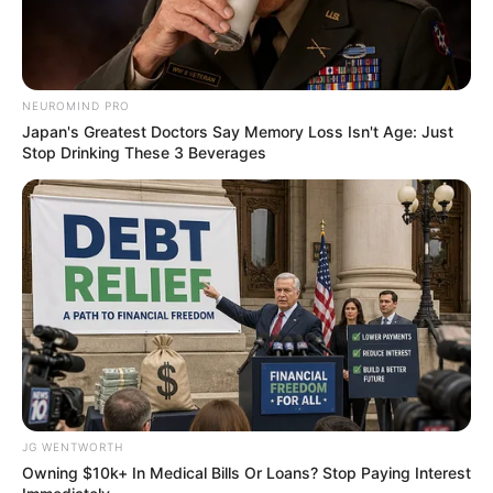
ABOUT THE AUTHOR
NEUROMIND PRO
Japan's Greatest Doctors Say Memory Loss Isn't Age: Just
เจ้าหมอดู
Stop Drinking These 3 Beverages
เนื้อหาที่ได้รับการโปรโมต
JG WENTWORTH
Owning $10k+ In Medical Bills Or Loans? Stop Paying Interest