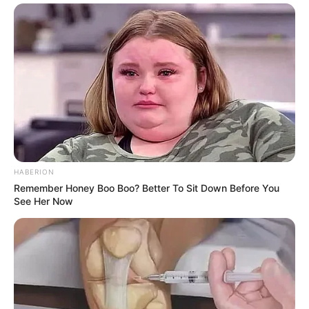
Tarantino Wants To End His Career With This
Movie?
BRAINBERRIES
HABERION
Remember Honey Boo Boo? Better To Sit Down Before You
See Her Now
Why this ordinary drink is the secret to feeling