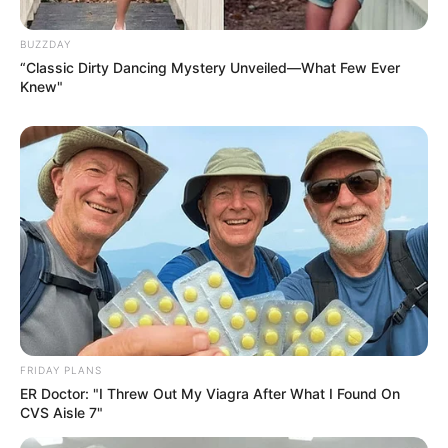
เวลา 22.05 – 22.35 น.
BUZZDAY
– วันศุกร์ที่ 19 กรกฎาคม 2562
“Classic Dirty Dancing Mystery Unveiled—What Few Ever
Knew"
เวลา 17.40 – 18.05 น.
– วันศุกร์ที่ 26 กรกฎาคม 2562
เวลา 13.15 – 13.35 น.
– วันเสาร์ที่ 27 กรกฎาคม 2562
เวลา 14.20 – 14.40 น.
https://seeme.me/ch/tunkaochao/M0QAEq
FRIDAY PLANS
ER Doctor: "I Threw Out My Viagra After What I Found On
CVS Aisle 7"
การทำศัลยกรรมจำเป็นต้องดูฤกษ์ยาม