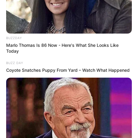
BUZZDAY
Why Big Bang Theory Fans Despise These 8
Marlo Thomas Is 86 Now - Here's What She Looks Like
Characters
Today
BRAINBERRIES
BUZZ DAY
Coyote Snatches Puppy From Yard – Watch What Happened