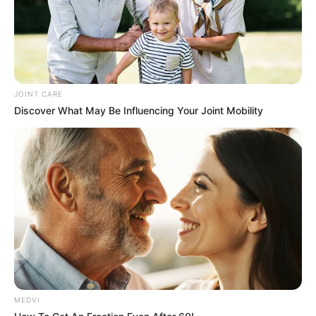
JOINT CARE
ฤกษ์กู้ยืมเงิน – ขอเครดิต เดือนกรกฎาคม 2562
Discover What May Be Influencing Your Joint Mobility
– วันเสาร์ที่ 6 กรกฎาคม 2562
เวลา 09.29 – 11.49 น.
– วันศุกร์ที่ 12 กรกฎาคม 2562
เวลา 13.29 – 14.29 น.
– วันอังคารที่ 16 กรกฎาคม 2562
MEDVI