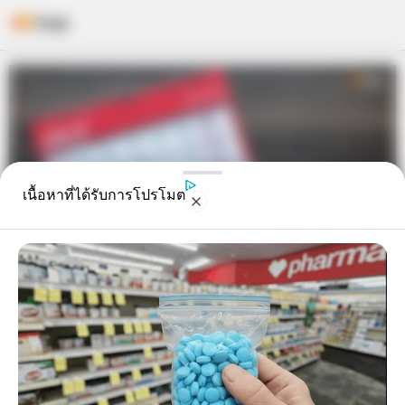
Skip
to
content
เนื้อหาที่ได้รับการโปรโมต
ฤกษ์ดี เดือนกรกฎาคม 2562 จดเอา
ไว้ เพราะนี่คือวันดี และ เวลาดี ที่