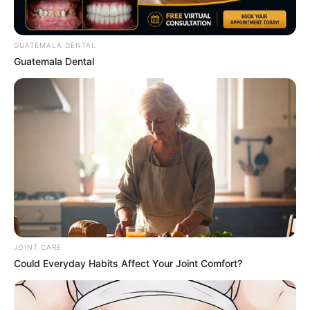
– วันเสาร์ที่ 27 กรกฎาคม 2562
เวลา 14.49 – 15.25 น.
GUATEMALA DENTAL
Guatemala Dental
JOINT CARE
Could Everyday Habits Affect Your Joint Comfort?
ฤกษ์คลอดลูก เดือนกรกฎาคม 2562
– วันศุกร์ที่ 5 กรกฎาคม 2562