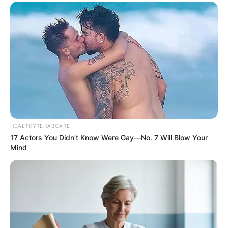
Is The Movie "Danish Girl" A True Story?
BRAINBERRIES
HEALTHYREHABCARE
17 Actors You Didn't Know Were Gay—No. 7 Will Blow Your
Mind