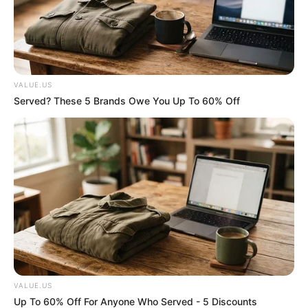
Guatemala Dental
GUATEMALA DENTAL
VALUE.US
Served? These 5 Brands Owe You Up To 60% Off
Flip This Switch: Next Month Your Electric Bill
Won't Be $245 But $14
STOPWATT
VALUE.US
Up To 60% Off For Anyone Who Served - 5 Discounts