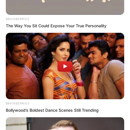
ข้อมูลโดย : อ.รักษ์ ภัทร์มนต์
HOROLive
ดูดวง
สดบนมือถือ ทุกที่ทุกเวลา กับหมอดู
BRAINBERRIES
The Way You Sit Could Expose Your True Personality
คุณภาพที่เราคัดสรรมาแล้ว
หมอดูอารมณ์ดีมีเพียบ ดาวน์โหลดเลย :
http://bit.ly/2OeDz8r
รายละเอียดเพิ่มเติม
https://live.horolive.com/
ฤกษ์ดี
ฤกษ์มงคล
ฤกษ์เดินทาง
ฤกษ์เดินทาง ปี 2563
อ.รักษ์ ภัทร์มนต์
BRAINBERRIES
Bollywood’s Boldest Dance Scenes Still Trending