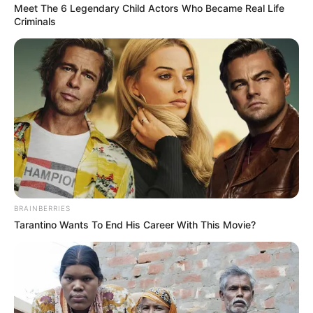
Meet The 6 Legendary Child Actors Who Became Real Life
เกิดวันอาทิตย์ห้ามให้ฤกษ์นี้
Criminals
BRAINBERRIES
Tarantino Wants To End His Career With This Movie?
เดือน กันยายน
เสาร์ที่ 5 กันยายน 2563
10.05-13.45 น. คน