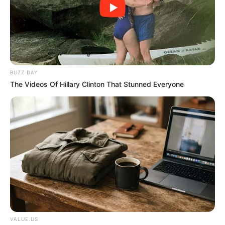
BUZZ DAY
BUZZ DAY
The Videos Of Hillary Clinton That Stunned Everyone
Co-stars Who Lost Control While Kissing Each
Other
BUZZ DAY
VALUE.US