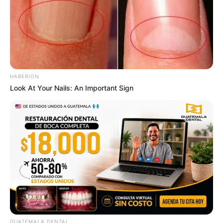
Guatemala Dental
GUATEMALA DENTAL
HABERION
Look At Your Nails: An Important Sign
Surgeons: This Simple Method Ends Joint Pain &
Arthritis! Try It!
FORGE BODY
GUATEMALA DENTAL