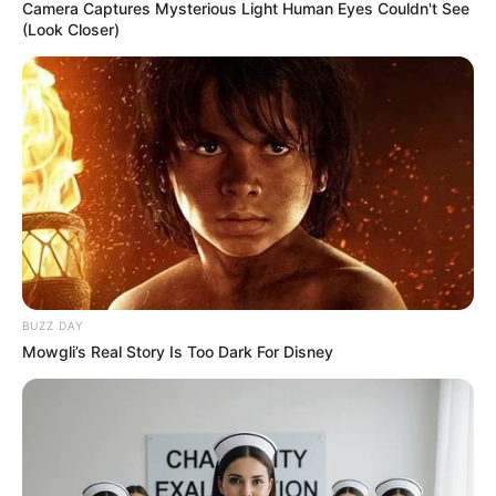
Camera Captures Mysterious Light Human Eyes Couldn't See
(Look Closer)
Pfizer's Worst Nightmare: Men Canceling $80
Prescriptions For This 87¢ Blue Pill Hack
FRIDAY PLANS
BUZZ DAY
Mowgli’s Real Story Is Too Dark For Disney