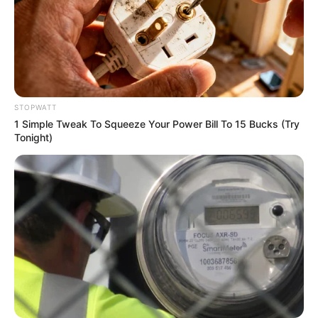
Stop Overpaying: The 10-Second Check That
Collapses Your Energy Bill
STOPWATT
STOPWATT
1 Simple Tweak To Squeeze Your Power Bill To 15 Bucks (Try
Tonight)
Pfizer's Billion-Dollar Nightmare: Men Ditching
Viagra For This 87¢ Aisle 7 Blue Pill