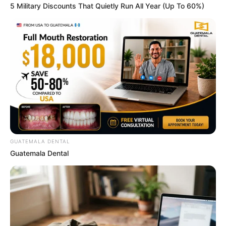
5 Military Discounts That Quietly Run All Year (Up To 60%)
Arthrologist Begs To Stop Buying Knee Braces -
Do This Instead
FORGE BODY
GUATEMALA DENTAL
Guatemala Dental