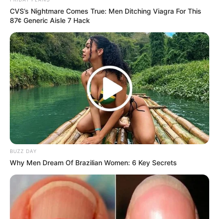
CVS’s Nightmare Comes True: Men Ditching Viagra For This
87¢ Generic Aisle 7 Hack
A Spine-Chilling Find In Alaska Terrified Cops!
HABERION
BUZZ DAY
Why Men Dream Of Brazilian Women: 6 Key Secrets