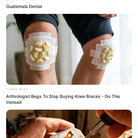
Guatemala Dental
1 Simple Trick To Cut Your Electrical Bill By 90%
STOPWATT
FORGE BODY
Arthrologist Begs To Stop Buying Knee Braces - Do This
Instead