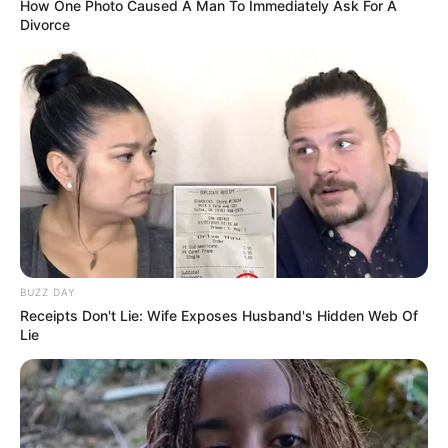
How One Photo Caused A Man To Immediately Ask For A
These Professionals Attracted Attention For Much
Divorce
More Than Just Their Uniforms
BUZZ DAY
Remember Kerri-Anne? Better Sit Down Before
You See Her Today
BUZZ DAY
BUZZ DAY
Receipts Don't Lie: Wife Exposes Husband's Hidden Web Of
Lie
They Found The Missing Kitten In The Most
Terrifying Place!