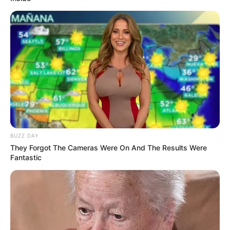
รวมวิธีกำจัดไขมันที่ได้รับความนิยมสูงสุดในไทย
LUMETHINK.COM
Capsized Sailors' Shock: Sea Monsters Attack!
BUZZ DAY
BUZZ DAY
They Forgot The Cameras Were On And The Results Were
Fantastic