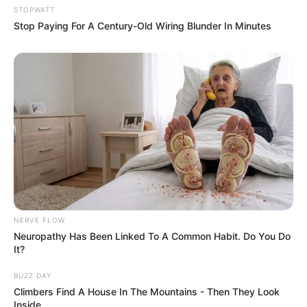
FRIDAY PLANS
STOPWATT
Stop Paying For A Century-Old Wiring Blunder In Minutes
Neuropathy Has Linked To A Common Habit. Do
You Do It?
NERVE FLOW
NERVE FLOW
Neuropathy Has Been Linked To A Common Habit. Do You Do
It?
BUZZ DAY
Climbers Find A House In The Mountains - Then They Look
Inside