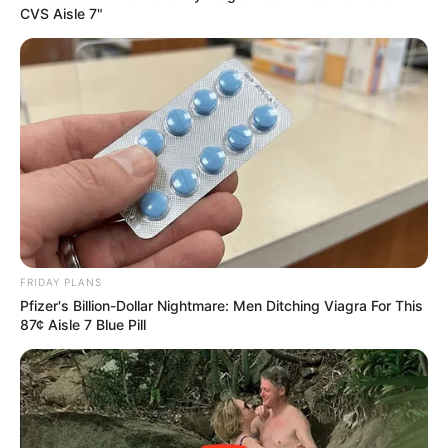
CVS Aisle 7"
Everybody Wanted To Date Her In The 80s & This
Is Her Recently
BUZZ DAY
Man Teaches Lesson To Seat-Kicking Kid And
Mom – Watch!
BUZZ DAY
FRIDAY PLANS
Pfizer's Billion-Dollar Nightmare: Men Ditching Viagra For This
87¢ Aisle 7 Blue Pill
Remember Lorenzo Lamas? Take A Deep Breath
Before You See Him Now