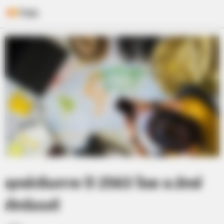
Skip
to
content
ฤกษ์เดินทาง ปี 2563 โดย อ.รักษ์
ภัทร์มนต์