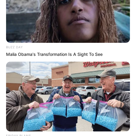
BUZZ DAY
Suspicious Eagle Tries To Steal Puppy - Watch
What Happened
BUZZ DAY
BUZZ DAY
Malia Obama's Transformation Is A Sight To See
Secret Messages: What Directors Hid In 12 Films
BUZZ DAY
FRIDAY PLANS