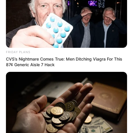
FRIDAY PLANS
CVS’s Nightmare Comes True: Men Ditching Viagra For This
87¢ Generic Aisle 7 Hack
Stop Waiting In Line: The 87¢ Generic Viagra Is
Actually "Self-Serve" In Aisle 7
FRIDAY PLANS