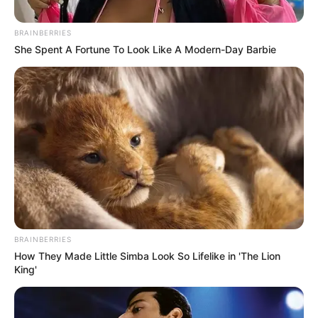
For This 87¢ Generic Aisle 7 Hack
FRIDAY PLANS
BRAINBERRIES
She Spent A Fortune To Look Like A Modern-Day Barbie
6 Best '90s Action Movies To Watch Today
BRAINBERRIES
BRAINBERRIES
How They Made Little Simba Look So Lifelike in 'The Lion
King'