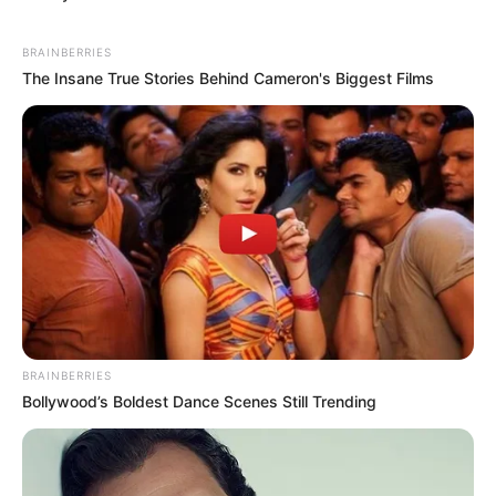
ข้อมูลโดย : อ.รักษ์ ภัทร์มนต์
HOROLive
ดูดวง
สดบนมือถือ ทุกที่ทุกเวลา กับหมอดู
BRAINBERRIES
คุณภาพที่เราคัดสรรมาแล้ว
The Insane True Stories Behind Cameron's Biggest Films
หมอดูอารมณ์ดีมีเพียบ ดาวน์โหลดเลย :
http://bit.ly/2OeDz8r
รายละเอียดเพิ่มเติม
https://live.horolive.com/
ฤกษ์ดี
ฤกษ์มงคล
ฤกษ์เริ่มงานวันแรก ปี 2563
อ.รักษ์ ภัทร์มนต์
BRAINBERRIES
Bollywood’s Boldest Dance Scenes Still Trending
ABOUT THE AUTHOR
เจ้าหมอดู