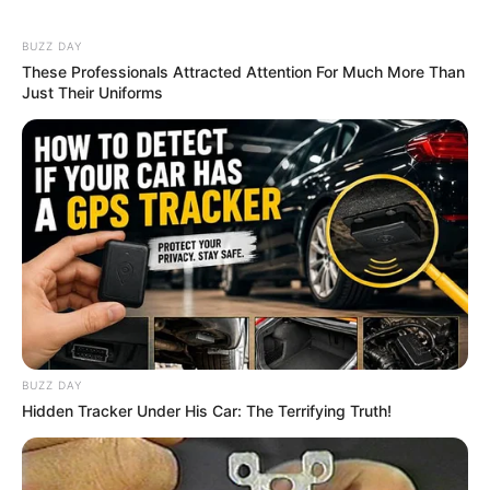
Collapses Your Energy Bill
STOPWATT
BUZZ DAY
These Professionals Attracted Attention For Much More Than
Just Their Uniforms
Surgeons: This Simple Method Ends Joint Pain &
Arthritis! Try It!
FORGE BODY
BUZZ DAY
Hidden Tracker Under His Car: The Terrifying Truth!