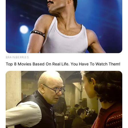
Watch This Parrot Belt Out A Pitch-Perfect
Beyonce Song
BUZZ DAY
BRAINBERRIES
Top 8 Movies Based On Real Life. You Have To Watch Them!