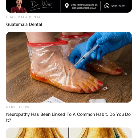
GUATEMALA DENTAL
Guatemala Dental
Neuropathy Has Been Linked To A Common Habit.
Do You Do It?
NERVE FLOW
NERVE FLOW
Neuropathy Has Been Linked To A Common Habit. Do You Do
It?