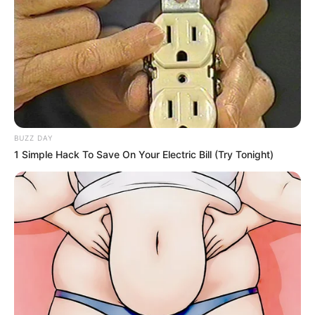
These Columbus Companies Have The Lowest Car
Insurance Quotes In 2026
BUZZ DAY
1 Simple Hack To Save On Your Electric Bill (Try Tonight)
LION COVERAGE