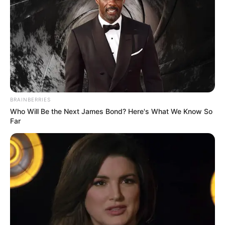
This Video Always Makes You Laugh, You Go Back
BRAINBERRIES
And Watch Again
Who Will Be the Next James Bond? Here's What We Know So
Far
BUZZ DAY