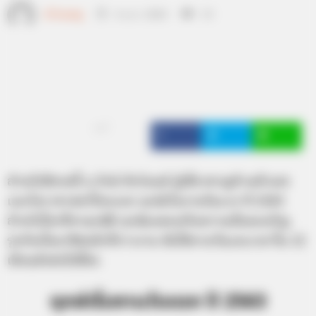
เจ้าหมอดู
4 ม.ค. 2020
19
แชร์
สำหรับปีชวดนี้ อ.รักษ์ ภัทร์มนต์ ผู้เชี่ยวชาญด้านตัวเลข
และโหราศาสตร์ไทยแจก ฤกษ์เริ่มงานวันแรก ปี 2563
สำหรับใครที่หาฤกษ์ดี ฤกษ์มงคลเสริมความมั่นคงเจริญ
รุ่งเรืองในอาชีพหน้าที่การงาน จัดได้ตามวันและเวลาใน 12
เดือนดังต่อไปนี้ค่ะ
ฤกษ์เริ่มงานวันแรก ปี 2563