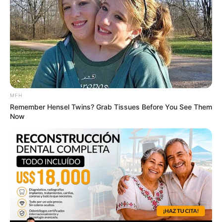
Camera (Watch)
BUZZDAY
MFH
Remember Hensel Twins? Grab Tissues Before You See Them
Now
He Awaited Death, But What This Animal Did Left
Him Speechless!
BUZZ DAY