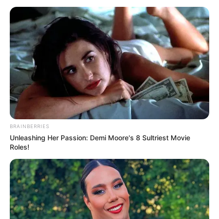
Flip This Switch: Next Month Your Electric Bill
BRAINBERRIES
Won't Be $245 But $14
Unleashing Her Passion: Demi Moore's 8 Sultriest Movie
STOPWATT
Roles!