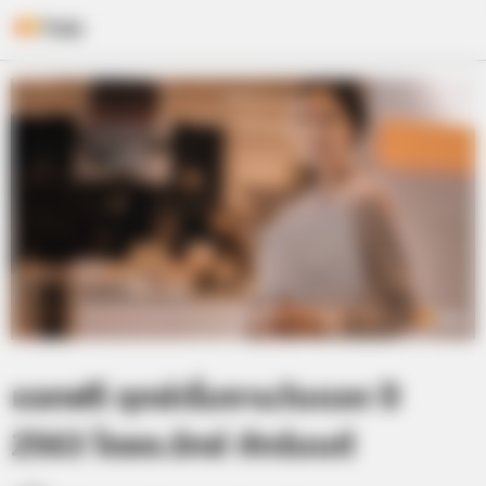
Skip
to
content
แจกฟรี ฤกษ์เริ่มงานวันแรก ปี
2563 โดยอ.รักษ์ ภัทร์มนต์