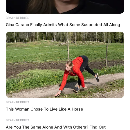
BRAINBERRIES
Neuropathy Has Linked To A Common Habit. Do
Gina Carano Finally Admits What Some Suspected All Along
You Do It?
NERVE FLOW
BRAINBERRIES
This Woman Chose To Live Like A Horse
Guatemala Dental
GUATEMALA DENTAL
BRAINBERRIES
Are You The Same Alone And With Others? Find Out