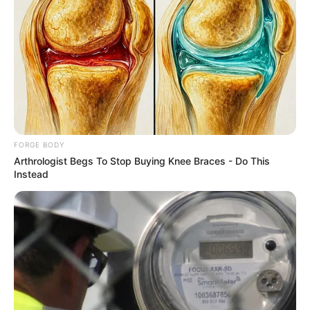
Guatemala Dental
GUATEMALA DENTAL
FORGE BODY
Arthrologist Begs To Stop Buying Knee Braces - Do This
Instead
1 Simple Trick To Cut Your Electrical Bill By 90%
STOPWATT