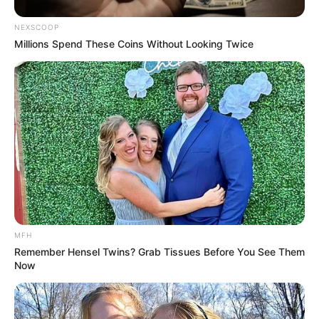
NEXSCOOP
Millions Spend These Coins Without Looking Twice
Kate Thought No One Noticed, But It Was Caught
On Tape
BUZZ DAY
MFH
Remember Hensel Twins? Grab Tissues Before You See Them
Now
Embarrassing Prince William Moment Caught On