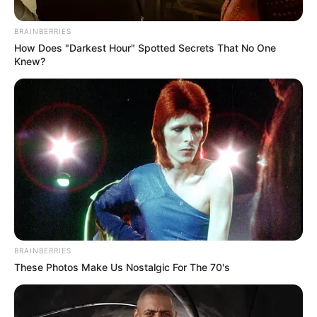
Remember Albert? You Better Sit Down Before You
See Him Today
BRAINBERRIES
How Does "Darkest Hour" Spotted Secrets That No One
BUZZ DAY
Knew?
รวมวิธีกำจัดไขมันที่ได้รับความนิยมสูงสุดในไทย
BRAINBERRIES
LUMETHINK.COM
These Photos Make Us Nostalgic For The 70's