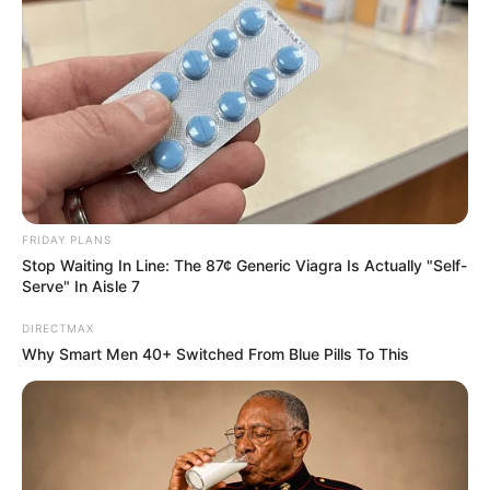
คาถาอัญเชิญพระเครื่อง
FRIDAY PLANS
พุทธัง อาราธนานัง รักษา ธัมมัง อารธนานัง รักษา สังฆัง
Stop Waiting In Line: The 87¢ Generic Viagra Is Actually "Self-
อาราธนานัง รักษา
Serve" In Aisle 7
(ใช้สวดภาวนากับพระเครื่องก่อนออกจากบ้าน พระจะ
DIRECTMAX
คุ้มครองเป็นสิริมงคลกับตัวเอง)
Why Smart Men 40+ Switched From Blue Pills To This
10. คาถาอุปถัมภ์
อิติปาระมิตาติงสา อิติสัพพัญมาคะตา อิติโพธิ มนุปปัตโต
อิติปิโส จะตมะโน