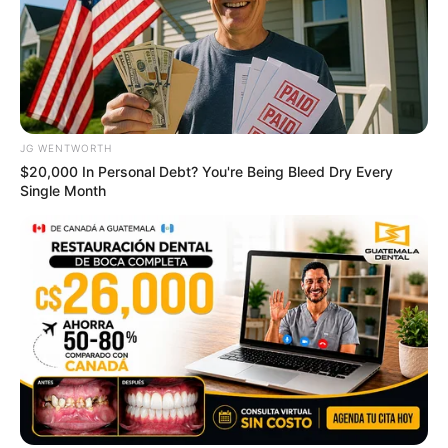
Most People Don't Know That These 8 Celebrities
Are Muslim
BRAINBERRIES
JG WENTWORTH
$20,000 In Personal Debt? You're Being Bleed Dry Every
Single Month
These 9 Actresses Will Make You Rethink Good
And Evil!