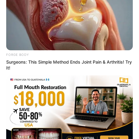
The Rarest And Most Valuable Card In The Whole
World
BRAINBERRIES
FORGE BODY
Surgeons: This Simple Method Ends Joint Pain & Arthritis! Try
It!
How They Made Little Simba Look So Lifelike in
'The Lion King'
BRAINBERRIES