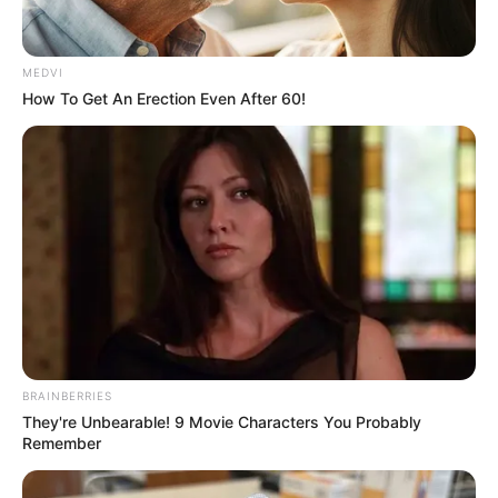
พุทธา อะเนนา มะลิยา สุสังคะเยมิ
พุทธา อิริมะลิยา สุสังคะเยมิ
พุทธา อิรปะโย เคมะคุณนะ ปักเขสะเมมะมิ
MEDVI
อุนาโลมา ปันนะ วิชายะเต
How To Get An Erection Even After 60!
(ใช้สวดภาวนาหากต้องการให้คนรักใคร่ พูดจาเป็นเสน่ห์
ตอนท่องถึงคำว่า มิ ก็ให้แตะที่ลิ้นด้วยทุกครั้ง)
9. คาถาการเจรจา
นะโมพุทธายะ มะอะอุ ยะธาพุทโมนะ อุอะอะ อิสวาสุ สัพพะ
ทัสสะ อะสังวิสุ โลปุสะพุภะ
(ใช้ภาวนากับน้ำล้างหน้าตอนเช้าก่อนออกจากบ้านไปติดต่อ
เจรจาเรื่องสำคัญ จะทำให้สำเร็จในสิ่งที่หวังไว้)
BRAINBERRIES
They're Unbearable! 9 Movie Characters You Probably
Remember