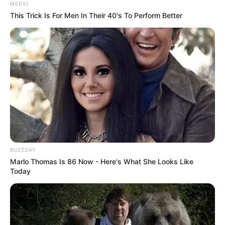
MEDVI
This Trick Is For Men In Their 40's To Perform Better
12. คาถามัดใจ
พุทธัง รัตตะนัง ธัมมัง รัตตะนัง สังฆัง รัตตะนัง นะผูก โม
มัด พุทรัด ธารึง ยะกรึงคะเร โอมสวาหะ
BUZZDAY
(ใช้สวดภาวนาก่อนนอน ทำให้คนรักคิดถึง)
Marlo Thomas Is 86 Now - Here's What She Looks Like
Today
13. คาถามนต์รัก
โอม นะ ปะ โร รันนะขุเภติ
พุทธัง สะระติ จิตตัง สมาคะมา
ธัมมัง สะระติ จิตตัง สมาคะมา