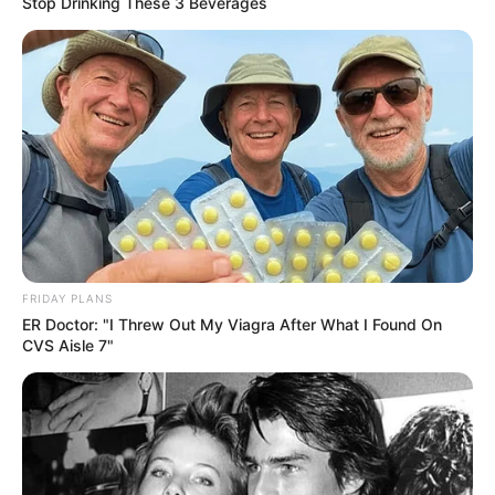
Stop Drinking These 3 Beverages
Have You Seen Her GRWM? She Inspires Millions
BRAINBERRIES
FRIDAY PLANS
ER Doctor: "I Threw Out My Viagra After What I Found On
CVS Aisle 7"