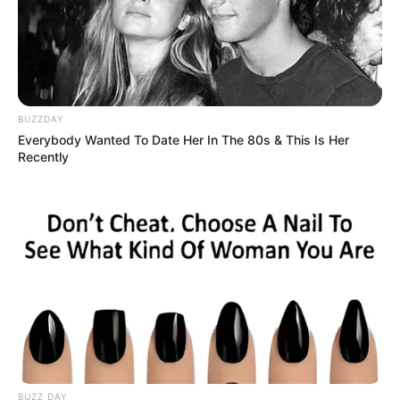
Top 10 Pop Divas (She's Not Number 1)
BRAINBERRIES
BUZZDAY
Everybody Wanted To Date Her In The 80s & This Is Her
Recently
Why everything you thought you knew about water
might be wrong
CTA LOVE
BUZZ DAY