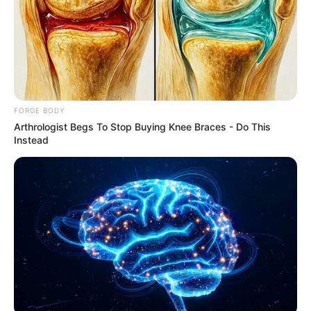
คาถา
คาถามหานิยม
คาถาเมตตามหานิยม
บทสวด
พระคาถา
FORGE BODY
Arthrologist Begs To Stop Buying Knee Braces - Do This
ABOUT THE AUTHOR
Instead
เจ้าหมอดู
เนื้อหาที่ได้รับการโปรโมต