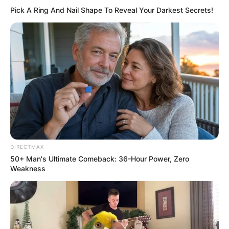
Pick A Ring And Nail Shape To Reveal Your Darkest Secrets!
Why this ordinary drink is the secret to feeling
your best every day
CTA LOVE
DIRECTMAX
50+ Man's Ultimate Comeback: 36-Hour Power, Zero
Weakness