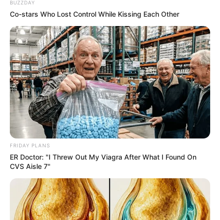
BUZZDAY
16. คาถามหาเสน่ห์
Co-stars Who Lost Control While Kissing Each Other
จันโทอะภกันตะโร ปิติ ปิโย เทวะมนุสสานัง อิตภิโยปุริ
โสมะ อะ อุ อุ มะ อะ อิสวาสุ อิกะวิติ
(ให้ภาวนาคาถานี้ ๓ จบก่อนออกไปพบคน จะทำให้คนที่ต้อง
ไปพบเกิดความรักใคร่)
FRIDAY PLANS
ER Doctor: "I Threw Out My Viagra After What I Found On
ติดตามคาถาอื่นๆได้ที่ :
หนังสือรวมมงคลคาถาศักดิ์สิทธิ์
CVS Aisle 7"
เรียบเรียงโดย :
Horoscope.mthai.com