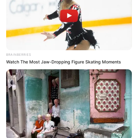
BRAINBERRIES
Men, You Don't Need Viagra If You Do This Once A
Watch The Most Jaw‑Dropping Figure Skating Moments
Day
MEDVI