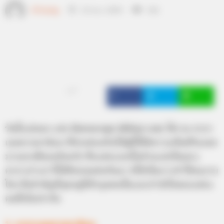
เจ้าหมอดู
25 พ.ย. 2019
542
แชร์
วันนี้แม่หมอ แห่ง Horoscope.Mthai.com
ได้รวม
คาถา
เมตตามหานิยม
ที่ช่วยส่งเสริมให้ผู้ที่ใช้มีความเป็นสิริมงคล
มาบอกเพื่อนๆกันครับ ซึ่งแต่ละบทนั้นล้วนแต่เป็นพระ
คาถาเก่าแก่ ที่ได้สืบทอดต่อกันมา มิได้เป็นการทำให้งมงาย
ใดๆ สิ่งสำคัญที่สุดอยู่ที่ตัวบุคคลนั้นและกำลังใจของแต่ละ
คนซึ่งไม่เท่ากัน