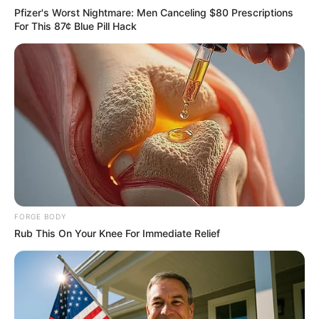
Pfizer's Worst Nightmare: Men Canceling $80 Prescriptions
For This 87¢ Blue Pill Hack
Remember These Iconic '90s Couples? See The
List That Defined A Generation
BRAINBERRIES
FORGE BODY
Rub This On Your Knee For Immediate Relief