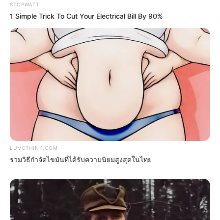
Japan's Greatest Doctors Say Memory Loss Isn't
STOPWATT
Age: Just Stop Drinking These 3 Beverages
1 Simple Trick To Cut Your Electrical Bill By 90%
NEUROMIND PRO
LUMETHINK.COM
รวมวิธีกำจัดไขมันที่ได้รับความนิยมสูงสุดในไทย
Feeling Tired? Here's The Trick To Perform Better
MEDVI