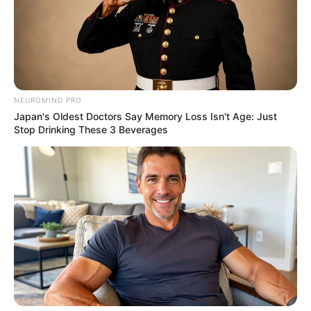
นะเมตตา โมกรุณา พุทปรานี ธายินดี ยะเอ็นดู ยะหันตวา
ธามัวเมา พุทพาเอา นะโมพุทธายะ
(ใช้ท่องก่อนออกจากบ้าน จะทำให้เจ้านายสงสาร ช่วยเหลือ
อุปถ้มภ์ดี)
11. คาถารักแท้
NEUROMIND PRO
Japan's Oldest Doctors Say Memory Loss Isn't Age: Just
โอมนะโมพุทธายะ พุทธัง สะระติ ธัมมัง สะระติ สังฆัง สะ
Stop Drinking These 3 Beverages
ระติ
จิตตังสะมาเรมะมะเอทิ เอหิชัยยะ เอหิสัพเพชะนา พะหูชะ
นา เอหิ
(ให้บริกรรมคาถานี้กับลูกอมแล้วอมขณะที่คุยกับคนที่เรารัก
จะทำให้เขาคนนั้นเกิดความรักจริงจังขึ้นมา)