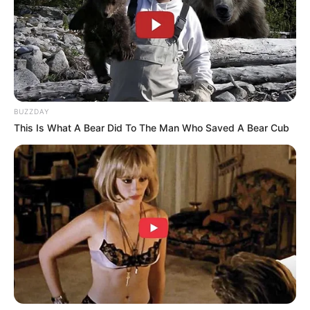
สังฆัง สะระติ จิตตัง สมาคะมา
(ใช้ภาวนากับดอกไม้ก่อนที่จะส่งให้กับคนรัก เมื่อเขาหรือเธอ
สูดดมดอกไม้ก็จะรักเราตอบ)
14. คาถาใจอ่อน
ปัญจะมังสิระสังชาตัง นะอตใจ นะกาโร โหติ สัมภะโว ตรีนิ
BUZZDAY
This Is What A Bear Did To The Man Who Saved A Bear Cub
กัตวานะ นะ การัง ปัญจะสัมภะวัง
(ใช้ท่องก่อนที่จะพบเจรจากับคนที่เป็นเจ้าหนี้หรือใครก็ตาม
จะทำให้ได้รับการผ่อนปรน ใจอ่อนได้ทุกที)
15. คาถาผูกใจคน
โอมนะโมพุทธะ นะ มะ อะ อุ เอหิชัยยะ เอหิสัพเพชะนา พะ
หูชะนา เอหิ
(ใช้สวดเมื่อต้องการให้คนทั่วไปรักใคร่ยินดี ใช้เสกกับแป้ง
หรือน้ำหอมก็ได้)