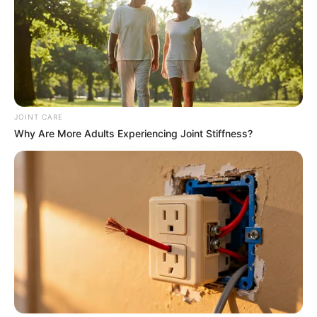
I Bet You Didn't Know It Was Really Happening?
JOINT CARE
BRAINBERRIES
Why Are More Adults Experiencing Joint Stiffness?