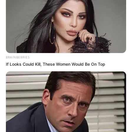
Ruthlessly Fleeced
JG WENTWORTH
BRAINBERRIES
If Looks Could Kill, These Women Would Be On Top
Walgreens Hides This $1 Generic Viagra - Here's
The Aisle It's Really In.
FRIDAY PLANS