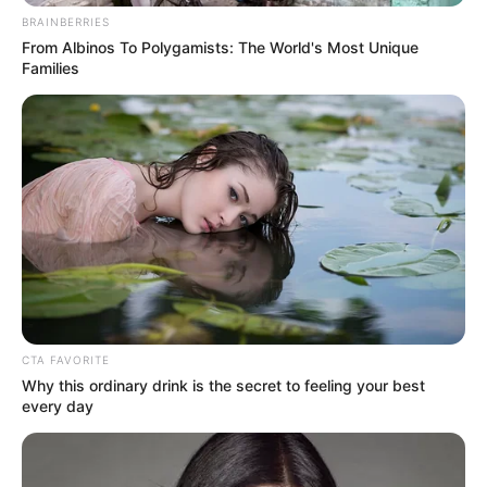
BRAINBERRIES
From Albinos To Polygamists: The World's Most Unique
4x Stronger Than Viagra! This To Perform Better
Families
MEDVI
Why Smart Men 40+ Switched From Blue Pills To
This
DIRECTMAX
CTA FAVORITE
Why this ordinary drink is the secret to feeling your best
every day
Paying $500/Mo In Debt Interest? You Are Getting