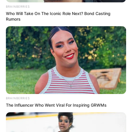
BRAINBERRIES
This New Will Give You An Erection After +45
Who Will Take On The Iconic Role Next? Bond Casting
MEDVI
Rumors
This Trick Will Give You An Erection At Any Age
BRAINBERRIES
MEDVI
The Influencer Who Went Viral For Inspiring GRWMs