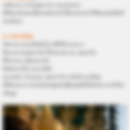
เอหิมะมะ นะโมพุทธายะ นะมะพะทะ
(ใช้ท่องกับของใช้ส่วนตัวอะไรก็ได้แล้วจะทำให้มีเสน่ห์เป็นที่
หลงไหล)
4. คาถาเอ็นดู
วิชชาจะระณะสัมปันโน อิติปิโสภะคะวา
ปิยะเทวะมนุสสานัง ปิโยพรหมานะ มุตตะโม
ปิโยนาคะ สุปัณณานัง
ปิณินทะริยัง นะมามิหัง
นะเมตตา โมกรุณา พุทปรานี ธายินดี ยะเอ็นดู
(ให้ท่องคาถาก่อนไปพบผู้หลักผู้ใหญ่เพื่อให้เกิดความรักใคร่
เอ็นดู)