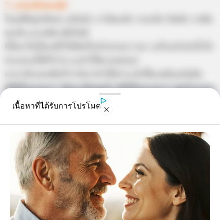
7. คาถาค้าขายดี
โอมอิติพุททัตสะ สุวันนัง วารัชชะคัง วามะนีวาวัตตัง วาพัพ
พะยัน ละเอหิคาคัชวันติ
(ให้เอาใบไม้แช่น้ำใส่ขันไว้แล้วสวดภาวนา เลร็จแล้วนำน้ำไป
ประพรมให้ทั่วร้าน จะทำให้ขายคล่อง)
คาถาอีกบทหนึ่งก็ว่ากันว่าทำให้ทำมาค้าขึ้นเหมือนกันคือ
อิติปิโสภะคะวา สัมมาสัมพุทโธ อิติปิโสภะคะวา พุทโธภะคะ
วา อิติปิโสภะคะวา พุทโธภะคะวา และอีกคาถาหนึ่งสำหรับ
เนื้อหาที่ได้รับการโปรโมต
พ่อค้า แม่ค้าที่นิยมเสกเป่า ๓ จบ กับสินค้าเหมือนกันคือ
พุทธัง พะหุชะนานัง เอหิจิตตัง เอหิมะนุสสานัง เอหิลาภัง
เอหิเมตตา
ชมภูทีเป มะนุสสานัง อิตถิโย ปุริโส จิตตัง พันธังเอหิ
https://seeme.me/ch/khatha/keGZYG
8. คาถาสาริกาลิ้นทอง