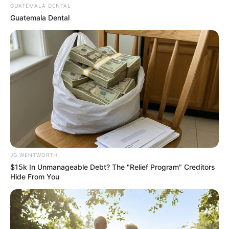
BRAINBERRIES
GUATEMALA DENTAL
Guatemala Dental
The Most Surprising Things About FIFA World Cup
2026
JG WENTWORTH
$15k In Unmanageable Debt? The "Relief Program" Creditors
BRAINBERRIES
Hide From You