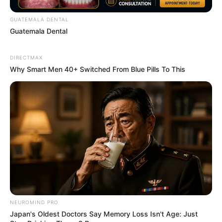
GUATEMALA DENTAL
Guatemala Dental
DIRECTMAX
Why Smart Men 40+ Switched From Blue Pills To This
Did You Notice How Natural Simba’s Movements
Looked In The Movie?
BRAINBERRIES
NEUROMIND PRO
Japan's Oldest Doctors Say Memory Loss Isn't Age: Just