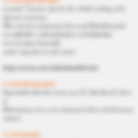
1. คาถาเมตตามหานิยม
นะเมตตา โมกรุณา พุทธปราณี ธายินดี ยะเอ็นดู นะโม
พุทธายะ นะมะอะอุ
(ใช้ภาวนาคาถาก่อนออกจากบ้าน จะทำให้คนที่พบเจอมี
ความรู้สึกที่ดี การติดต่อใดๆก็จะราบรื่นไม่ติดขัด)
คาถามหานิยม อีกบทหนึ่ง
เมตตา คุณะณัง อะระหัง เมตตา
https://seeme.me/ch/khatha/MX1mlv
2. คาถาเจ้านายเมตตา
ปัญจะมังสิระสังขาตัง นาหาย นะกาโร โหติ สัมภะโว อิสวา
สุ
(ให้สวดท่องภาวนา ๓ จบ ก่อนออกจากบ้าน แล้วเจ้านายจะ
เมตตา)
3. คาถาขุนแผน