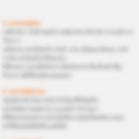
5. คาถาคนนิยม
เอหิสาลิกา ยังยัง พุทธัง อาคัจฉาหิ สาลิกาถิง กะระณัง ตา
วังคาวา
เอหิมะมะ สุวะโปตะโก อะยัง ราชา สุวัณณะวัณณา สาลิ
กานัง มะโหสะโต ปิยังมะมะ
(ใช้สวดภาวนาเมื่อต้องการติดต่อเจรจาในเรื่องสำคัญ
ค้าขาย เพื่อให้คนนิยมชมชอบ)
6. คาถาสมัครงาน
พุทธัสสาหัง นิยยาเทมิ สะริรัญ ชีวิตัญวิทัง
นะโมมิตตามนุสสาจะ นะเมตตา โมกรุณา
(ใช้ท่องก่อนออกจากบ้านไปสัมภาษณ์หรือสมัครงานจะ
ทำให้มีเสน่ห์เป็นที่ประทับใจ)