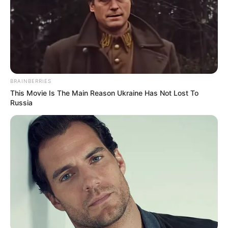
BRAINBERRIES
Men 45+ Are Trying This To Perform Better
This Movie Is The Main Reason Ukraine Has Not Lost To
MEDVI
Russia