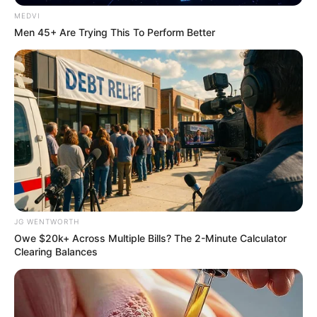
MEDVI
Men 45+ Are Trying This To Perform Better
Culkin Cracks Up The Web With His Own Version
Of ‘Home Alone’
BRAINBERRIES
JG WENTWORTH
Owe $20k+ Across Multiple Bills? The 2-Minute Calculator
Clearing Balances