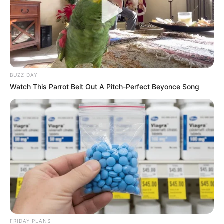
8 Conspiracies That Turned Out To Be True
BRAINBERRIES
BUZZ DAY
Watch This Parrot Belt Out A Pitch-Perfect Beyonce Song
Tallest Women On Earth — Their Height Is Jaw-
Dropping
BRAINBERRIES
FRIDAY PLANS